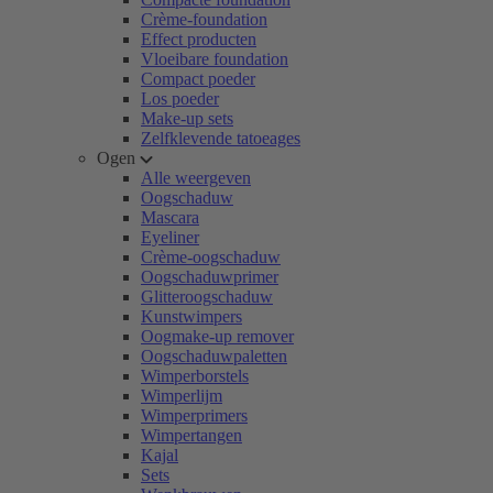
Crème-foundation
Effect producten
Vloeibare foundation
Compact poeder
Los poeder
Make-up sets
Zelfklevende tatoeages
Ogen
Alle weergeven
Oogschaduw
Mascara
Eyeliner
Crème-oogschaduw
Oogschaduwprimer
Glitteroogschaduw
Kunstwimpers
Oogmake-up remover
Oogschaduwpaletten
Wimperborstels
Wimperlijm
Wimperprimers
Wimpertangen
Kajal
Sets