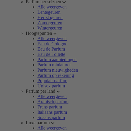
Parfum per seizoen
Alle weergeven
Lentegeuren
Herfst geuren
Zomergeuren
Wintergeuren
Hoogtepunten
Alle weergeven
Eau de Cologne
Eau de Parfum
Eau de Toilette
Parfum aanbiedingen
Parfum miniaturen
Parfum nieuwigheden
Parfum op rekening
Populair parfum
Unisex parfum
Parfum per land
Alle weergeven
Arabisch parfum
Frans parfum
Italiaans parfum
Spaans parfum
Luxe parfum
Alle weergeven