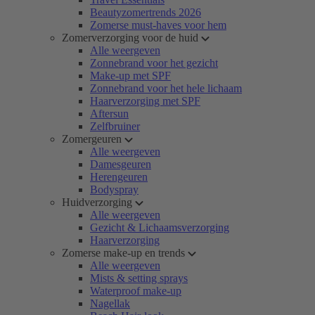
Beautyzomertrends 2026
Zomerse must-haves voor hem
Zomerverzorging voor de huid
Alle weergeven
Zonnebrand voor het gezicht
Make-up met SPF
Zonnebrand voor het hele lichaam
Haarverzorging met SPF
Aftersun
Zelfbruiner
Zomergeuren
Alle weergeven
Damesgeuren
Herengeuren
Bodyspray
Huidverzorging
Alle weergeven
Gezicht & Lichaamsverzorging
Haarverzorging
Zomerse make-up en trends
Alle weergeven
Mists & setting sprays
Waterproof make-up
Nagellak