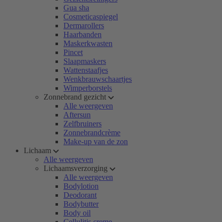
Gua sha
Cosmeticaspiegel
Dermarollers
Haarbanden
Maskerkwasten
Pincet
Slaapmaskers
Wattenstaafjes
Wenkbrauwschaartjes
Wimperborstels
Zonnebrand gezicht
Alle weergeven
Aftersun
Zelfbruiners
Zonnebrandcrème
Make-up van de zon
Lichaam
Alle weergeven
Lichaamsverzorging
Alle weergeven
Bodylotion
Deodorant
Bodybutter
Body oil
Cellulitis creme