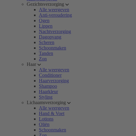
Gezichtsverzorging
Alle weergeven
Anti-veroudering
Ogen
Lippen
Nachtverzorging
Dagopvang
Scheren
Schoonmaken
Tanden
Zon
Haar
Alle weergeven
Conditioner
Haarverzorging
Shampoo
Haarkleur
Styling
Lichaamsverzorging
Alle weergeven
Hand & Voet
Lotions
Oliën
Schoonmaken
Zon