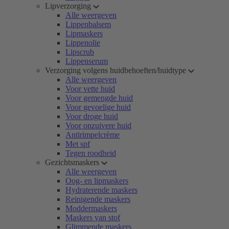
Lipverzorging
Alle weergeven
Lippenbalsem
Lipmaskers
Lippenolie
Lipscrub
Lippenserum
Verzorging volgens huidbehoeften/huidtype
Alle weergeven
Voor vette huid
Voor gemengde huid
Voor gevoelige huid
Voor droge huid
Voor onzuivere huid
Antirimpelcrème
Met spf
Tegen roodheid
Gezichtsmaskers
Alle weergeven
Oog- en lipmaskers
Hydraterende maskers
Reinigende maskers
Moddermaskers
Maskers van stof
Glimmende maskers