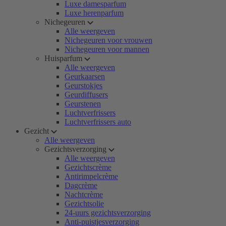
Luxe damesparfum
Luxe herenparfum
Nichegeuren
Alle weergeven
Nichegeuren voor vrouwen
Nichegeuren voor mannen
Huisparfum
Alle weergeven
Geurkaarsen
Geurstokjes
Geurdiffusers
Geurstenen
Luchtverfrissers
Luchtverfrissers auto
Gezicht
Alle weergeven
Gezichtsverzorging
Alle weergeven
Gezichtscrème
Antirimpelcrème
Dagcrème
Nachtcrème
Gezichtsolie
24-uurs gezichtsverzorging
Anti-puistjesverzorging