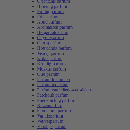
Oriëntaals parfum
Bloemig parfum
Fruitig parfum
Fris parfum
Appelparfum
Aromatisch parfum
Bergamotparfum
Chypreparfum
Citrusparfum
Houtachtig parfum
Jasmijnparfum
Kokosparfum
Kruidig parfum
Muskus parfum
Oud parfum
Parfum fris linnen
Parfum molecuul
Parfum van lelietje-van-dalen
Patchouli parfum
Poederachtig parfum
Rozenparfum
Sandelhoutparfum
Vanilleparfum
Vetiverparfum
Viooltjesparfum