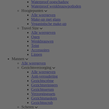
Waterproof oogschaduw
Waterproof wenkbrauwpotloden
Hoogtepunten
Alle weergeven
Make-up met glans
Veganistische make-up
Travel Size
Alle weergeven
Ogen
Wenkbrauwen
Teint
Accessoires
Lippen
Mannen
Alle weergeven
Gezichtsverzorging
Alle weergeven
Anti-veroudering
Gezichtscrème
Gezichtsreinigers
Gezichtsserum
Verzorgingssets
Gezichtsmaskers
Gezichtsscrub
Scheren