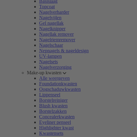
Basislaag
Topcoat
Nagelverharder
Nagelvijlen
Gel nagellak
Nagelknipper
Nagellak remover
Nagelriemremover
Nagelschaar
Nepnagels & nageldesign
UV-lampen
Nagelsets
Nagelverzorging
Make-up kwasten
Alle weergeven
Foundationkwasten
Oogschaduwkwasten
Lippenseel
Borstelreiniger
Blush kwasten
Borstelzakken
Concealerkwasten
Eyeliner penseel
Highlighter kwast
Kwastensets