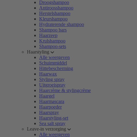
Droogshampoo
Antiroosshampoo
Herstelshampoo
Kleurshampoo
Hydraterende shampoo
Shampoo bars
Haarzeep
Krulshampoo
Shampoo-sets
Haarstyling
Alle weergeven
Schuimmiddel
Hittebescherming
Haarwax
Styling spray
Uitgroeispray
Haarcrème & stylingcrème
Haargel
Haarmascara
Haarpoeder
Haarspray
Haarstyling-set
Sea salt spray
Leave-in verzorging
Alle weergeven