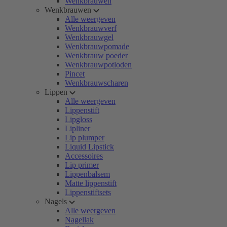
Wenkbrauwen
Wenkbrauwen
Alle weergeven
Wenkbrauwverf
Wenkbrauwgel
Wenkbrauwpomade
Wenkbrauw poeder
Wenkbrauwpotloden
Pincet
Wenkbrauwscharen
Lippen
Alle weergeven
Lippenstift
Lipgloss
Lipliner
Lip plumper
Liquid Lipstick
Accessoires
Lip primer
Lippenbalsem
Matte lippenstift
Lippenstiftsets
Nagels
Alle weergeven
Nagellak