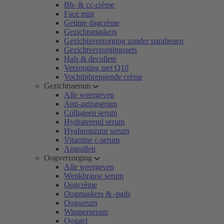
Bb- & cc-crème
Face mist
Getinte dagcrème
Gezichtsmaskers
Gezichtsverzorging zonder parabenen
Gezichtverzorgingssets
Hals & decolleté
Verzorging met Q10
Vochtinbrengende crème
Gezichtsserum
Alle weergeven
Anti-agingserum
Collageen serum
Hydraterend serum
Hyaluronzuur serum
Vitamine c-serum
Ampullen
Oogverzorging
Alle weergeven
Wenkbrauw serum
Oogcrème
Oogmaskers & -pads
Oogserum
Wimperserum
Ooggel