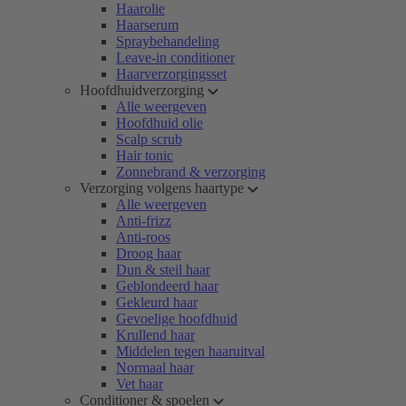
Haarolie
Haarserum
Spraybehandeling
Leave-in conditioner
Haarverzorgingsset
Hoofdhuidverzorging
Alle weergeven
Hoofdhuid olie
Scalp scrub
Hair tonic
Zonnebrand & verzorging
Verzorging volgens haartype
Alle weergeven
Anti-frizz
Anti-roos
Droog haar
Dun & steil haar
Geblondeerd haar
Gekleurd haar
Gevoelige hoofdhuid
Krullend haar
Middelen tegen haaruitval
Normaal haar
Vet haar
Conditioner & spoelen