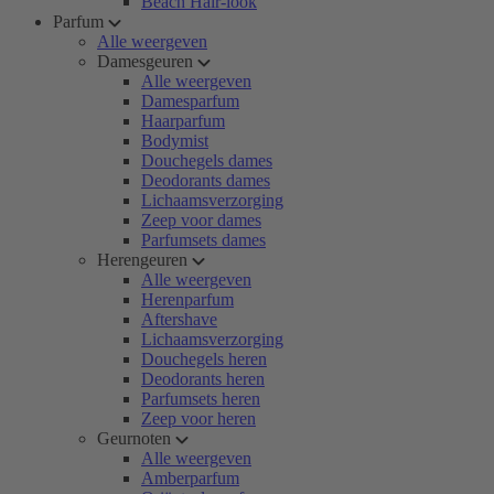
Beach Hair-look
Parfum
Alle weergeven
Damesgeuren
Alle weergeven
Damesparfum
Haarparfum
Bodymist
Douchegels dames
Deodorants dames
Lichaamsverzorging
Zeep voor dames
Parfumsets dames
Herengeuren
Alle weergeven
Herenparfum
Aftershave
Lichaamsverzorging
Douchegels heren
Deodorants heren
Parfumsets heren
Zeep voor heren
Geurnoten
Alle weergeven
Amberparfum