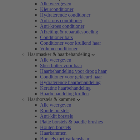
Alle weergeven
Kleurconditioner
Hydraterende conditioner
Anti-roos conditioner
Anti-kroes conditioner
Afzetting & reparatiespoeling
Conditioner bars
Conditioner voor krullend haar
Volumeconditioner
Haarmasker & haarbehandeling
Alle weergeven
Shea butter voor haar
Haarbehandeling voor droog haar
Conditioner voor gekleurd haar
Hydraterende haarbehandeling
Keratine haarbehandeling
Haarbehandeling krullen
Haarborstels & kammen
Alle weergeven
Ronde borstels
Anti-klit borstels
Platte borstels & paddle brushes
Houten borstels
Haarkammen
Borstels met varkenshaar