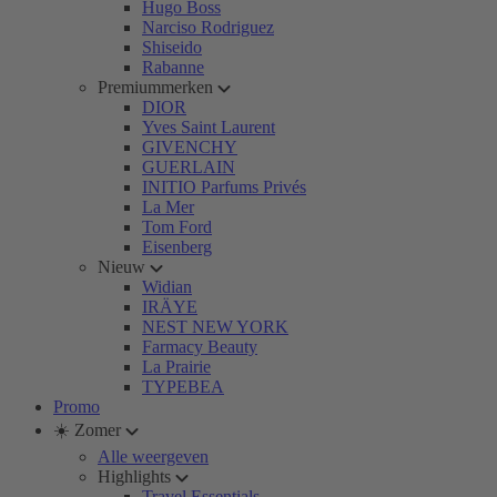
Hugo Boss
Narciso Rodriguez
Shiseido
Rabanne
Premiummerken
DIOR
Yves Saint Laurent
GIVENCHY
GUERLAIN
INITIO Parfums Privés
La Mer
Tom Ford
Eisenberg
Nieuw
Widian
IRÄYE
NEST NEW YORK
Farmacy Beauty
La Prairie
TYPEBEA
Promo
☀️ Zomer
Alle weergeven
Highlights
Travel Essentials