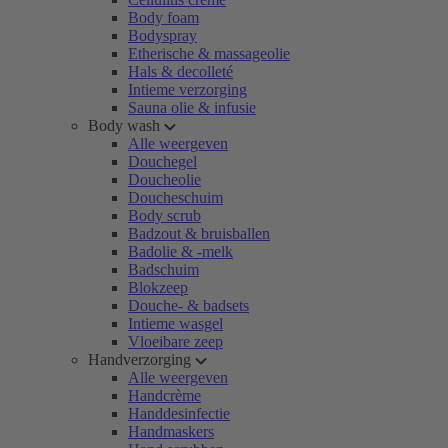
Body foam
Bodyspray
Etherische & massageolie
Hals & decolleté
Intieme verzorging
Sauna olie & infusie
Body wash
Alle weergeven
Douchegel
Doucheolie
Doucheschuim
Body scrub
Badzout & bruisballen
Badolie & -melk
Badschuim
Blokzeep
Douche- & badsets
Intieme wasgel
Vloeibare zeep
Handverzorging
Alle weergeven
Handcrème
Handdesinfectie
Handmaskers