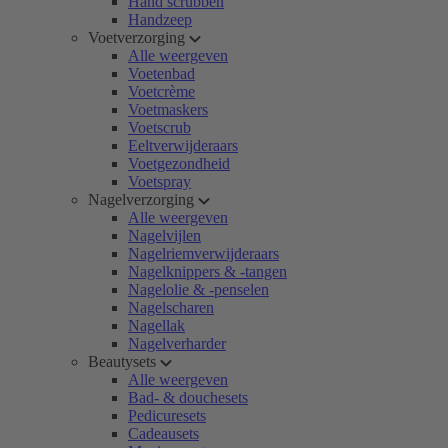
Hand scrubben
Handzeep
Voetverzorging
Alle weergeven
Voetenbad
Voetcrème
Voetmaskers
Voetscrub
Eeltverwijderaars
Voetgezondheid
Voetspray
Nagelverzorging
Alle weergeven
Nagelvijlen
Nagelriemverwijderaars
Nagelknippers & -tangen
Nagelolie & -penselen
Nagelscharen
Nagellak
Nagelverharder
Beautysets
Alle weergeven
Bad- & douchesets
Pedicuresets
Cadeausets