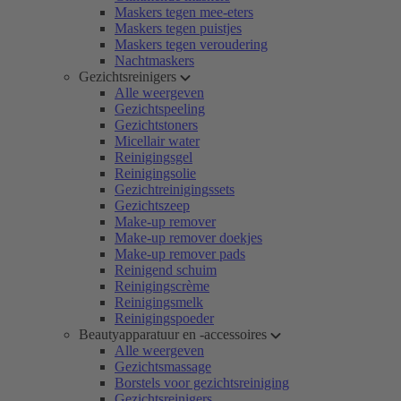
Maskers tegen mee-eters
Maskers tegen puistjes
Maskers tegen veroudering
Nachtmaskers
Gezichtsreinigers
Alle weergeven
Gezichtspeeling
Gezichtstoners
Micellair water
Reinigingsgel
Reinigingsolie
Gezichtreinigingssets
Gezichtszeep
Make-up remover
Make-up remover doekjes
Make-up remover pads
Reinigend schuim
Reinigingscrème
Reinigingsmelk
Reinigingspoeder
Beautyapparatuur en -accessoires
Alle weergeven
Gezichtsmassage
Borstels voor gezichtsreiniging
Gezichtsreinigers