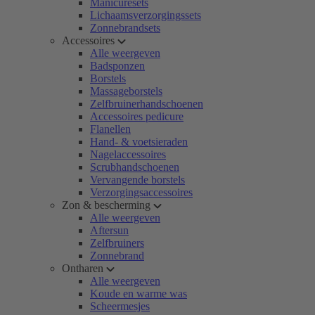
Manicuresets
Lichaamsverzorgingssets
Zonnebrandsets
Accessoires
Alle weergeven
Badsponzen
Borstels
Massageborstels
Zelfbruinerhandschoenen
Accessoires pedicure
Flanellen
Hand- & voetsieraden
Nagelaccessoires
Scrubhandschoenen
Vervangende borstels
Verzorgingsaccessoires
Zon & bescherming
Alle weergeven
Aftersun
Zelfbruiners
Zonnebrand
Ontharen
Alle weergeven
Koude en warme was
Scheermesjes