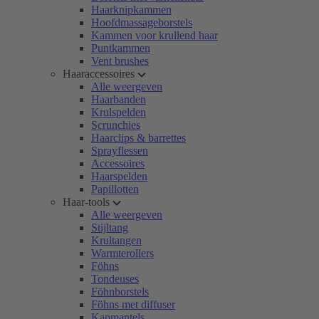
Haarknipkammen
Hoofdmassageborstels
Kammen voor krullend haar
Puntkammen
Vent brushes
Haaraccessoires
Alle weergeven
Haarbanden
Krulspelden
Scrunchies
Haarclips & barrettes
Sprayflessen
Accessoires
Haarspelden
Papillotten
Haar-tools
Alle weergeven
Stijltang
Krultangen
Warmterollers
Föhns
Tondeuses
Föhnborstels
Föhns met diffuser
Kapmantels