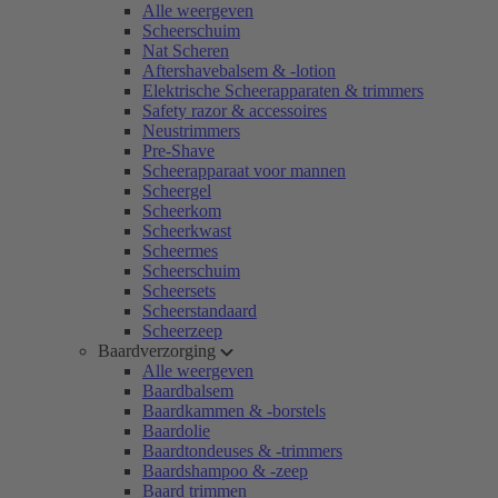
Alle weergeven
Scheerschuim
Nat Scheren
Aftershavebalsem & -lotion
Elektrische Scheerapparaten & trimmers
Safety razor & accessoires
Neustrimmers
Pre-Shave
Scheerapparaat voor mannen
Scheergel
Scheerkom
Scheerkwast
Scheermes
Scheerschuim
Scheersets
Scheerstandaard
Scheerzeep
Baardverzorging
Alle weergeven
Baardbalsem
Baardkammen & -borstels
Baardolie
Baardtondeuses & -trimmers
Baardshampoo & -zeep
Baard trimmen