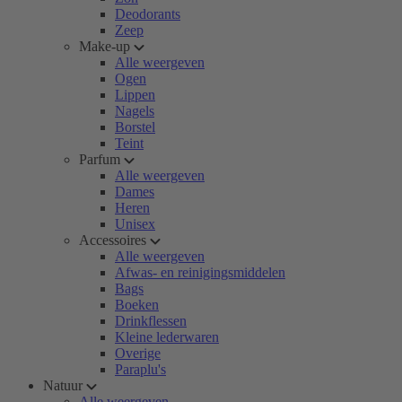
Deodorants
Zeep
Make-up
Alle weergeven
Ogen
Lippen
Nagels
Borstel
Teint
Parfum
Alle weergeven
Dames
Heren
Unisex
Accessoires
Alle weergeven
Afwas- en reinigingsmiddelen
Bags
Boeken
Drinkflessen
Kleine lederwaren
Overige
Paraplu's
Natuur
Alle weergeven