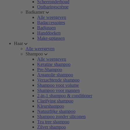
Scheeronderhoud
Ontharingscrème
Badkamer
Alle weergeven
Badaccessoires
Badjassen
Handdoeken
Make-uptassen
Haar
Alle weergeven
Shampoo
Alle weergeven
Keratine shampoo
Pre-Shampoo
Arganolie shampoo
Verzachtende shampoo
Shampoo voor volume
Shampoo voor mannen
2-in-1 shampoo & conditioner
Clarifying shampoo
Kleurshampoo
Natuurlijke shampoo
Shampoo zonder siliconen
Tea tree shampoo
Zilver shampoo