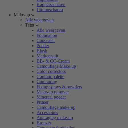
Kappersscharen
Uitdunscharen
Make-up
Alle weergeven
Teint
Alle weergeven
Foundation
Concealer
Poeder
Blush
Markeerstift
BB- & CC-Cream
Camouflage Make-up
Color correctors
Contour palette
Contouring
Fixing sprays & powders
Make-up remover
Mineraal poeder
Primer
Camouflage make-up
Accessoires
Anti-aging make-up
Bronzer
Compacte foundation