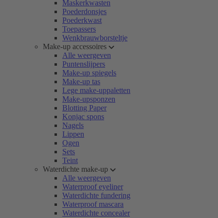
Maskerkwasten
Poederdonsjes
Poederkwast
Toepassers
Wenkbrauwborsteltje
Make-up accessoires
Alle weergeven
Puntenslijpers
Make-up spiegels
Make-up tas
Lege make-uppaletten
Make-upsponzen
Blotting Paper
Konjac spons
Nagels
Lippen
Ogen
Sets
Teint
Waterdichte make-up
Alle weergeven
Waterproof eyeliner
Waterdichte fundering
Waterproof mascara
Waterdichte concealer