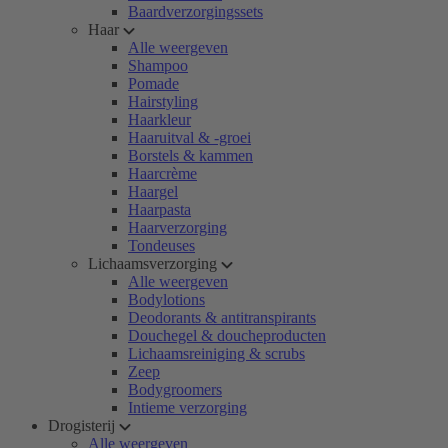
Baardverzorgingssets
Haar
Alle weergeven
Shampoo
Pomade
Hairstyling
Haarkleur
Haaruitval & -groei
Borstels & kammen
Haarcrème
Haargel
Haarpasta
Haarverzorging
Tondeuses
Lichaamsverzorging
Alle weergeven
Bodylotions
Deodorants & antitranspirants
Douchegel & doucheproducten
Lichaamsreiniging & scrubs
Zeep
Bodygroomers
Intieme verzorging
Drogisterij
Alle weergeven