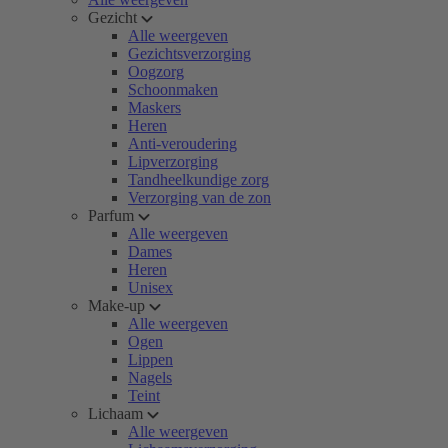
Gezicht
Alle weergeven
Gezichtsverzorging
Oogzorg
Schoonmaken
Maskers
Heren
Anti-veroudering
Lipverzorging
Tandheelkundige zorg
Verzorging van de zon
Parfum
Alle weergeven
Dames
Heren
Unisex
Make-up
Alle weergeven
Ogen
Lippen
Nagels
Teint
Lichaam
Alle weergeven