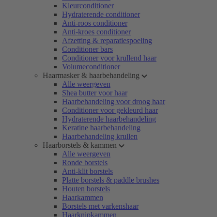
Kleurconditioner
Hydraterende conditioner
Anti-roos conditioner
Anti-kroes conditioner
Afzetting & reparatiespoeling
Conditioner bars
Conditioner voor krullend haar
Volumeconditioner
Haarmasker & haarbehandeling
Alle weergeven
Shea butter voor haar
Haarbehandeling voor droog haar
Conditioner voor gekleurd haar
Hydraterende haarbehandeling
Keratine haarbehandeling
Haarbehandeling krullen
Haarborstels & kammen
Alle weergeven
Ronde borstels
Anti-klit borstels
Platte borstels & paddle brushes
Houten borstels
Haarkammen
Borstels met varkenshaar
Haarknipkammen