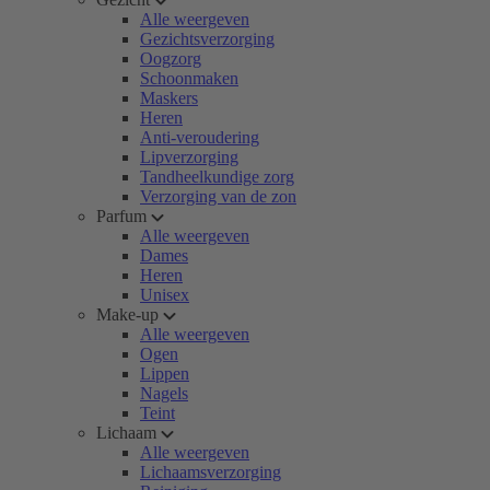
Alle weergeven
Gezichtsverzorging
Oogzorg
Schoonmaken
Maskers
Heren
Anti-veroudering
Lipverzorging
Tandheelkundige zorg
Verzorging van de zon
Parfum
Alle weergeven
Dames
Heren
Unisex
Make-up
Alle weergeven
Ogen
Lippen
Nagels
Teint
Lichaam
Alle weergeven
Lichaamsverzorging