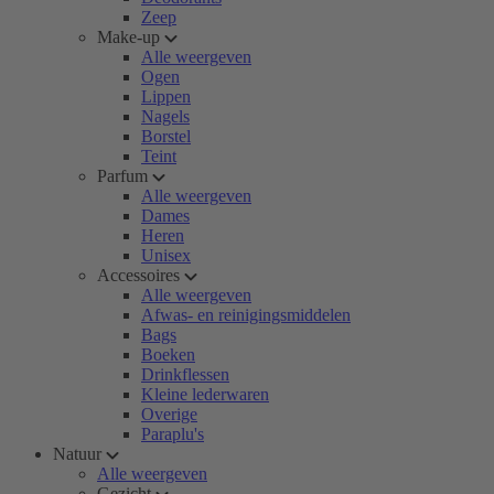
Zeep
Make-up
Alle weergeven
Ogen
Lippen
Nagels
Borstel
Teint
Parfum
Alle weergeven
Dames
Heren
Unisex
Accessoires
Alle weergeven
Afwas- en reinigingsmiddelen
Bags
Boeken
Drinkflessen
Kleine lederwaren
Overige
Paraplu's
Natuur
Alle weergeven
Gezicht