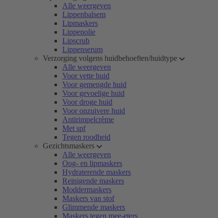
Alle weergeven
Lippenbalsem
Lipmaskers
Lippenolie
Lipscrub
Lippenserum
Verzorging volgens huidbehoeften/huidtype
Alle weergeven
Voor vette huid
Voor gemengde huid
Voor gevoelige huid
Voor droge huid
Voor onzuivere huid
Antirimpelcrème
Met spf
Tegen roodheid
Gezichtsmaskers
Alle weergeven
Oog- en lipmaskers
Hydraterende maskers
Reinigende maskers
Moddermaskers
Maskers van stof
Glimmende maskers
Maskers tegen mee-eters