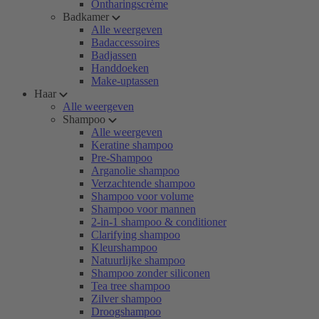
Ontharingscrème
Badkamer
Alle weergeven
Badaccessoires
Badjassen
Handdoeken
Make-uptassen
Haar
Alle weergeven
Shampoo
Alle weergeven
Keratine shampoo
Pre-Shampoo
Arganolie shampoo
Verzachtende shampoo
Shampoo voor volume
Shampoo voor mannen
2-in-1 shampoo & conditioner
Clarifying shampoo
Kleurshampoo
Natuurlijke shampoo
Shampoo zonder siliconen
Tea tree shampoo
Zilver shampoo
Droogshampoo