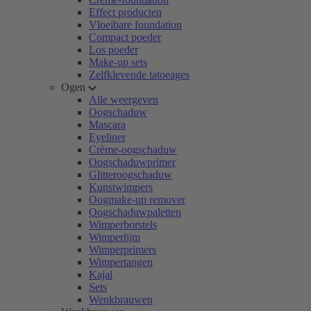
Effect producten
Vloeibare foundation
Compact poeder
Los poeder
Make-up sets
Zelfklevende tatoeages
Ogen
Alle weergeven
Oogschaduw
Mascara
Eyeliner
Crème-oogschaduw
Oogschaduwprimer
Glitteroogschaduw
Kunstwimpers
Oogmake-up remover
Oogschaduwpaletten
Wimperborstels
Wimperlijm
Wimperprimers
Wimpertangen
Kajal
Sets
Wenkbrauwen