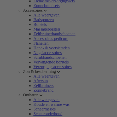
Lichaamsverzorgingssets
Zonnebrandsets
Accessoires
Alle weergeven
Badsponzen
Borstels
Massageborstels
Zelfbruinerhandschoenen
Accessoires pedicure
Flanellen
Hand- & voetsieraden
Nagelaccessoires
Scrubhandschoenen
Vervangende borstels
Verzorgingsaccessoires
Zon & bescherming
Alle weergeven
Aftersun
Zelfbruiners
Zonnebrand
Ontharen
Alle weergeven
Koude en warme was
Scheermesjes
Scheeronderhoud