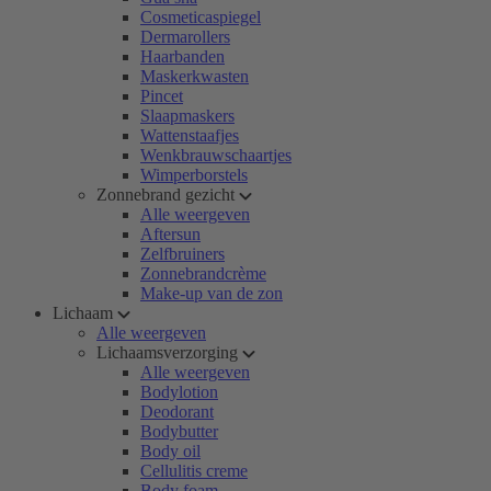
Cosmeticaspiegel
Dermarollers
Haarbanden
Maskerkwasten
Pincet
Slaapmaskers
Wattenstaafjes
Wenkbrauwschaartjes
Wimperborstels
Zonnebrand gezicht
Alle weergeven
Aftersun
Zelfbruiners
Zonnebrandcrème
Make-up van de zon
Lichaam
Alle weergeven
Lichaamsverzorging
Alle weergeven
Bodylotion
Deodorant
Bodybutter
Body oil
Cellulitis creme
Body foam