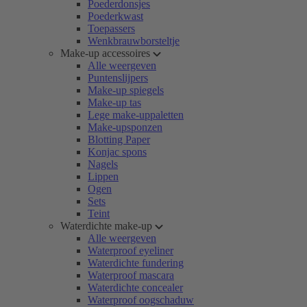
Poederdonsjes
Poederkwast
Toepassers
Wenkbrauwborsteltje
Make-up accessoires
Alle weergeven
Puntenslijpers
Make-up spiegels
Make-up tas
Lege make-uppaletten
Make-upsponzen
Blotting Paper
Konjac spons
Nagels
Lippen
Ogen
Sets
Teint
Waterdichte make-up
Alle weergeven
Waterproof eyeliner
Waterdichte fundering
Waterproof mascara
Waterdichte concealer
Waterproof oogschaduw