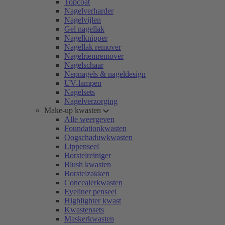
Topcoat
Nagelverharder
Nagelvijlen
Gel nagellak
Nagelknipper
Nagellak remover
Nagelriemremover
Nagelschaar
Nepnagels & nageldesign
UV-lampen
Nagelsets
Nagelverzorging
Make-up kwasten
Alle weergeven
Foundationkwasten
Oogschaduwkwasten
Lippenseel
Borstelreiniger
Blush kwasten
Borstelzakken
Concealerkwasten
Eyeliner penseel
Highlighter kwast
Kwastensets
Maskerkwasten