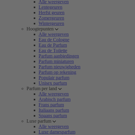
Alle weergeven
Lentegeuren
Herfst geuren
Zomergeuren
Wintergeuren
Hoogtepunten
Alle weergeven
Eau de Cologne
Eau de Parfum
Eau de Toilette
Parfum aanbiedingen
Parfum miniaturen
Parfum nieuwigheden
Parfum op rekening
Populair parfum
Unisex parfum
Parfum per land
Alle weergeven
Arabisch parfum
Frans parfum
Italiaans parfum
Spaans parfum
Luxe parfum
Alle weergeven
Luxe damesparfum