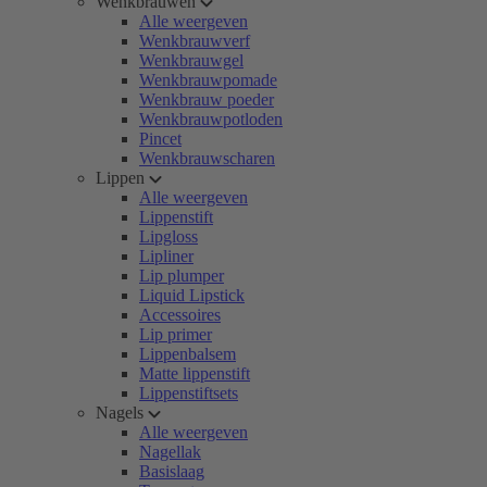
Wenkbrauwen
Alle weergeven
Wenkbrauwverf
Wenkbrauwgel
Wenkbrauwpomade
Wenkbrauw poeder
Wenkbrauwpotloden
Pincet
Wenkbrauwscharen
Lippen
Alle weergeven
Lippenstift
Lipgloss
Lipliner
Lip plumper
Liquid Lipstick
Accessoires
Lip primer
Lippenbalsem
Matte lippenstift
Lippenstiftsets
Nagels
Alle weergeven
Nagellak
Basislaag