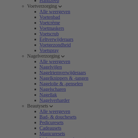
Handzeep
Voetverzorging
Alle weergeven
Voetenbad
Voetcrème
Voetmaskers
Voetscrub
Eeltverwijderaars
Voetgezondheid
Voetspray
Nagelverzorging
Alle weergeven
Nagelvijlen
Nagelriemverwijderaars
Nagelknippers & -tangen
Nagelolie & -penselen
Nagelscharen
Nagellak
Nagelverharder
Beautysets
Alle weergeven
Bad- & douchesets
Pedicuresets
Cadeausets
Manicuresets