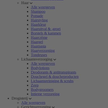
Haar
Alle weergeven
Shampoo
Pomade
Hairstyling
Haarkleur
Haaruitval & -groei
Borstels & kammen
Haarcrème
Haargel
Haarpasta
Haarverzorging
Tondeuses
Lichaamsverzorging
Alle weergeven
Bodylotions
Deodorants & antitranspirants
Douchegel & doucheproducten
Lichaamsreiniging & scrubs
Zeep
Bodygroomers
Intieme verzorging
Drogisterij
Alle weergeven
Gezichtsverzorging