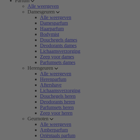
Parfum
Alle weergeven
Damesgeuren
Alle weergeven
Damesparfum
Haarparfum
Bodymist
Douchegels dames
Deodorants dames
Lichaamsverzorging
Zeep voor dames
Parfumsets dames
Herengeuren
Alle weergeven
Herenparfum
Aftershave
Lichaamsverzorging
Douchegels heren
Deodorants heren
Parfumsets heren
Zeep voor heren
Geurnoten
Alle weergeven
Amberparfum
Oriëntaals parfum