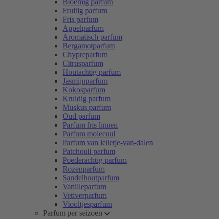
Bloemig parfum
Fruitig parfum
Fris parfum
Appelparfum
Aromatisch parfum
Bergamotparfum
Chypreparfum
Citrusparfum
Houtachtig parfum
Jasmijnparfum
Kokosparfum
Kruidig parfum
Muskus parfum
Oud parfum
Parfum fris linnen
Parfum molecuul
Parfum van lelietje-van-dalen
Patchouli parfum
Poederachtig parfum
Rozenparfum
Sandelhoutparfum
Vanilleparfum
Vetiverparfum
Viooltjesparfum
Parfum per seizoen