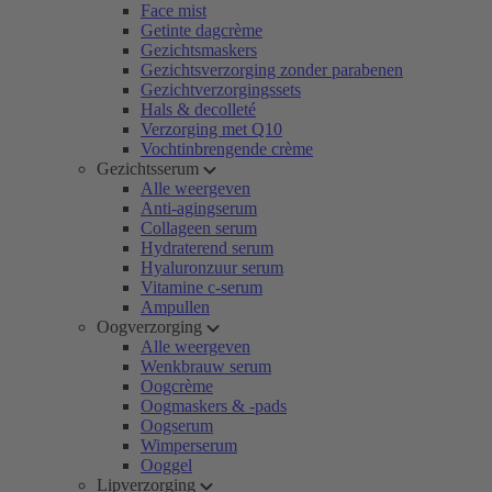
Face mist
Getinte dagcrème
Gezichtsmaskers
Gezichtsverzorging zonder parabenen
Gezichtverzorgingssets
Hals & decolleté
Verzorging met Q10
Vochtinbrengende crème
Gezichtsserum
Alle weergeven
Anti-agingserum
Collageen serum
Hydraterend serum
Hyaluronzuur serum
Vitamine c-serum
Ampullen
Oogverzorging
Alle weergeven
Wenkbrauw serum
Oogcrème
Oogmaskers & -pads
Oogserum
Wimperserum
Ooggel
Lipverzorging