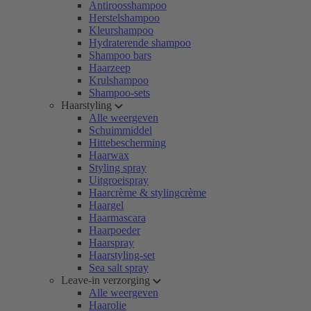
Antiroosshampoo
Herstelshampoo
Kleurshampoo
Hydraterende shampoo
Shampoo bars
Haarzeep
Krulshampoo
Shampoo-sets
Haarstyling
Alle weergeven
Schuimmiddel
Hittebescherming
Haarwax
Styling spray
Uitgroeispray
Haarcrème & stylingcrème
Haargel
Haarmascara
Haarpoeder
Haarspray
Haarstyling-set
Sea salt spray
Leave-in verzorging
Alle weergeven
Haarolie