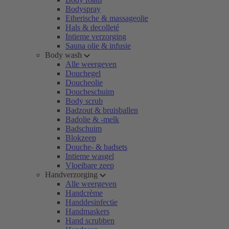
Bodyspray
Etherische & massageolie
Hals & decolleté
Intieme verzorging
Sauna olie & infusie
Body wash
Alle weergeven
Douchegel
Doucheolie
Doucheschuim
Body scrub
Badzout & bruisballen
Badolie & -melk
Badschuim
Blokzeep
Douche- & badsets
Intieme wasgel
Vloeibare zeep
Handverzorging
Alle weergeven
Handcrème
Handdesinfectie
Handmaskers
Hand scrubben