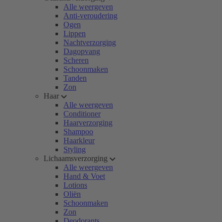
Alle weergeven
Anti-veroudering
Ogen
Lippen
Nachtverzorging
Dagopvang
Scheren
Schoonmaken
Tanden
Zon
Haar
Alle weergeven
Conditioner
Haarverzorging
Shampoo
Haarkleur
Styling
Lichaamsverzorging
Alle weergeven
Hand & Voet
Lotions
Oliën
Schoonmaken
Zon
Deodorants