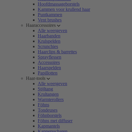
Hoofdmassageborstels
Kammen voor krullend haar
Puntkammen
Vent brushes
Haaraccessoires
Alle weergeven
Haarbanden
Krulspelden
Scrunchies
Haarclips & barrettes
Sprayflessen
Accessoires
Haarspelden
Papillotten
Haar-tools
Alle weergeven
Stijltang
Krultangen
Warmterollers
Föhns
Tondeuses
Föhnborstels
Föhns met diffuser
Kapmantels
Kappersscharen