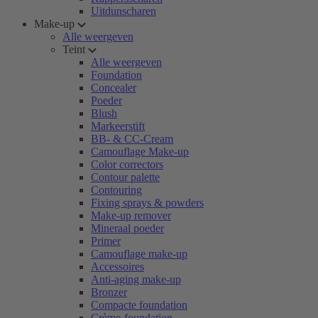
Uitdunscharen
Make-up
Alle weergeven
Teint
Alle weergeven
Foundation
Concealer
Poeder
Blush
Markeerstift
BB- & CC-Cream
Camouflage Make-up
Color correctors
Contour palette
Contouring
Fixing sprays & powders
Make-up remover
Mineraal poeder
Primer
Camouflage make-up
Accessoires
Anti-aging make-up
Bronzer
Compacte foundation
Crème-foundation