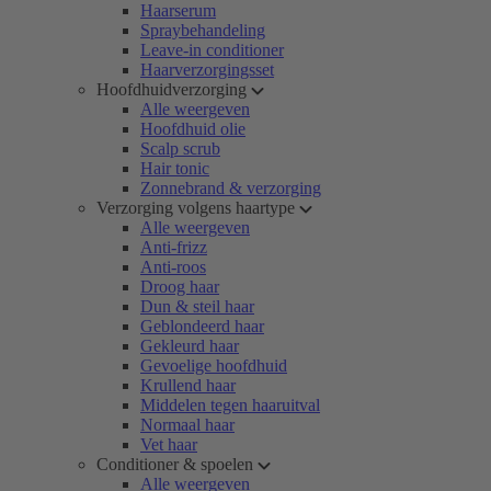
Haarserum
Spraybehandeling
Leave-in conditioner
Haarverzorgingsset
Hoofdhuidverzorging
Alle weergeven
Hoofdhuid olie
Scalp scrub
Hair tonic
Zonnebrand & verzorging
Verzorging volgens haartype
Alle weergeven
Anti-frizz
Anti-roos
Droog haar
Dun & steil haar
Geblondeerd haar
Gekleurd haar
Gevoelige hoofdhuid
Krullend haar
Middelen tegen haaruitval
Normaal haar
Vet haar
Conditioner & spoelen
Alle weergeven