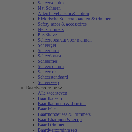
Scheerschuim
Nat Scheren
Aftershavebalsem & -lotion
Elektrische Scheerapparaten & trimmers
Safety razor & accessoires
Neustrimmers
Pre-Shave
Scheerapparaat voor mannen
Scheergel
Scheerkom
Scheerkwast
Scheermes
Scheerschuim
Scheersets
Scheerstandaard
Scheerzeep
Baardverzorging
Alle weergeven
Baardbalsem
Baardkammen & -borstels
Baardolie
Baardtondeuses & -trimmers
Baardshampoo & -zeep
Baard trimmen
Baardverzorgingssets