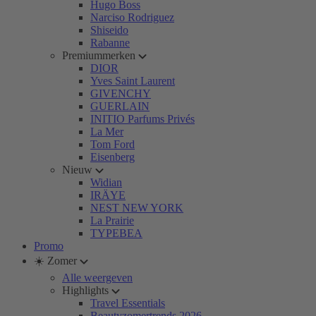
Hugo Boss
Narciso Rodriguez
Shiseido
Rabanne
Premiummerken
DIOR
Yves Saint Laurent
GIVENCHY
GUERLAIN
INITIO Parfums Privés
La Mer
Tom Ford
Eisenberg
Nieuw
Widian
IRÄYE
NEST NEW YORK
La Prairie
TYPEBEA
Promo
☀️ Zomer
Alle weergeven
Highlights
Travel Essentials
Beautyzomertrends 2026