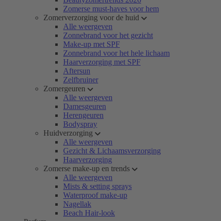
Zomerse must-haves voor hem
Zomerverzorging voor de huid
Alle weergeven
Zonnebrand voor het gezicht
Make-up met SPF
Zonnebrand voor het hele lichaam
Haarverzorging met SPF
Aftersun
Zelfbruiner
Zomergeuren
Alle weergeven
Damesgeuren
Herengeuren
Bodyspray
Huidverzorging
Alle weergeven
Gezicht & Lichaamsverzorging
Haarverzorging
Zomerse make-up en trends
Alle weergeven
Mists & setting sprays
Waterproof make-up
Nagellak
Beach Hair-look