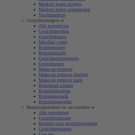
Maskers tegen puistjes
Maskers tegen veroudering
Nachtmaskers
Gezichtsreinigers
Alle weergeven
Gezichtspeeling
Gezichtstoners
Micellair water
Reinigingsgel
Reinigingsolie
Gezichtreinigingssets
Gezichtszeep
Make-up remover
Make-up remover doekjes
Make-up remover pads
Reinigend schuim
Reinigingscrème
Reinigingsmelk
Reinigingspoeder
Beautyapparatuur en -accessoires
Alle weergeven
Gezichtsmassage
Borstels voor gezichtsreiniging
Gezichtsreinigers
Gua sha