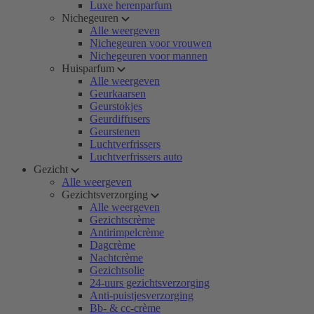
Luxe herenparfum
Nichegeuren
Alle weergeven
Nichegeuren voor vrouwen
Nichegeuren voor mannen
Huisparfum
Alle weergeven
Geurkaarsen
Geurstokjes
Geurdiffusers
Geurstenen
Luchtverfrissers
Luchtverfrissers auto
Gezicht
Alle weergeven
Gezichtsverzorging
Alle weergeven
Gezichtscrème
Antirimpelcrème
Dagcrème
Nachtcrème
Gezichtsolie
24-uurs gezichtsverzorging
Anti-puistjesverzorging
Bb- & cc-crème