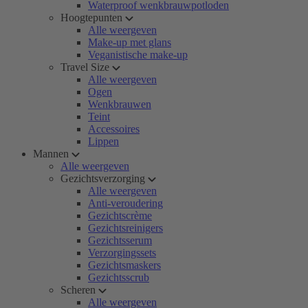
Waterproof wenkbrauwpotloden
Hoogtepunten
Alle weergeven
Make-up met glans
Veganistische make-up
Travel Size
Alle weergeven
Ogen
Wenkbrauwen
Teint
Accessoires
Lippen
Mannen
Alle weergeven
Gezichtsverzorging
Alle weergeven
Anti-veroudering
Gezichtscrème
Gezichtsreinigers
Gezichtsserum
Verzorgingssets
Gezichtsmaskers
Gezichtsscrub
Scheren
Alle weergeven