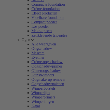
Compacte foundation
Crème-foundation
Effect producten
Vloeibare foundation
Compact poeder
Los poeder
Make-up sets
Zelfklevende tatoeages
Ogen
Alle weergeven
Oogschaduw
Mascara
Eyeliner
Crème-oogschaduw
Oogschaduwprimer
Glitteroogschaduw
Kunstwimpers
Oogmake-up remover
Oogschaduwpaletten
Wimperborstels
Wimperlijm
Wimperprimers
Wimpertangen
Kajal