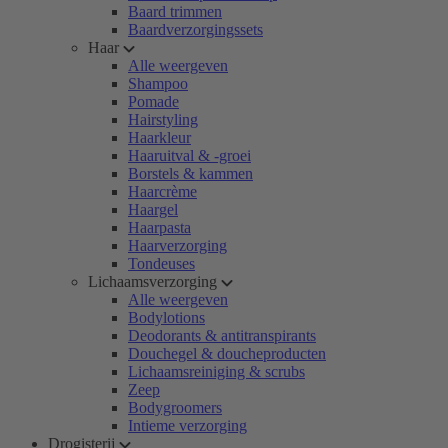
Baard trimmen
Baardverzorgingssets
Haar
Alle weergeven
Shampoo
Pomade
Hairstyling
Haarkleur
Haaruitval & -groei
Borstels & kammen
Haarcrème
Haargel
Haarpasta
Haarverzorging
Tondeuses
Lichaamsverzorging
Alle weergeven
Bodylotions
Deodorants & antitranspirants
Douchegel & doucheproducten
Lichaamsreiniging & scrubs
Zeep
Bodygroomers
Intieme verzorging
Drogisterij