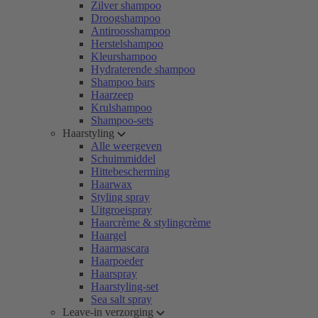
Zilver shampoo
Droogshampoo
Antiroosshampoo
Herstelshampoo
Kleurshampoo
Hydraterende shampoo
Shampoo bars
Haarzeep
Krulshampoo
Shampoo-sets
Haarstyling
Alle weergeven
Schuimmiddel
Hittebescherming
Haarwax
Styling spray
Uitgroeispray
Haarcrème & stylingcrème
Haargel
Haarmascara
Haarpoeder
Haarspray
Haarstyling-set
Sea salt spray
Leave-in verzorging