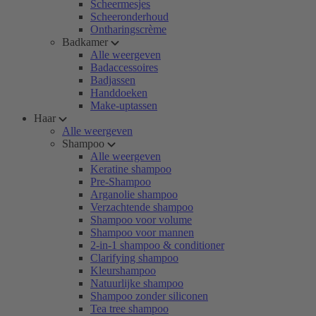
Scheermesjes
Scheeronderhoud
Ontharingscrème
Badkamer
Alle weergeven
Badaccessoires
Badjassen
Handdoeken
Make-uptassen
Haar
Alle weergeven
Shampoo
Alle weergeven
Keratine shampoo
Pre-Shampoo
Arganolie shampoo
Verzachtende shampoo
Shampoo voor volume
Shampoo voor mannen
2-in-1 shampoo & conditioner
Clarifying shampoo
Kleurshampoo
Natuurlijke shampoo
Shampoo zonder siliconen
Tea tree shampoo