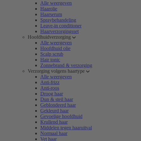
Alle weergeven
Haarolie
Haarserum
Spraybehandeling
Leave-in conditioner
Haarverzorgingsset
Hoofdhuidverzorging
Alle weergeven
Hoofdhuid olie
Scalp scrub
Hair tonic
Zonnebrand & verzorging
Verzorging volgens haartype
Alle weergeven
Anti-frizz
Anti-roos
Droog haar
Dun & steil haar
Geblondeerd haar
Gekleurd haar
Gevoelige hoofdhuid
Krullend haar
Middelen tegen haaruitval
Normaal haar
Vet haar