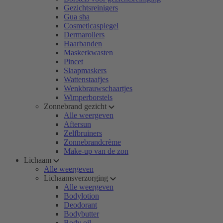
Gezichtsreinigers
Gua sha
Cosmeticaspiegel
Dermarollers
Haarbanden
Maskerkwasten
Pincet
Slaapmaskers
Wattenstaafjes
Wenkbrauwschaartjes
Wimperborstels
Zonnebrand gezicht
Alle weergeven
Aftersun
Zelfbruiners
Zonnebrandcrème
Make-up van de zon
Lichaam
Alle weergeven
Lichaamsverzorging
Alle weergeven
Bodylotion
Deodorant
Bodybutter
Body oil