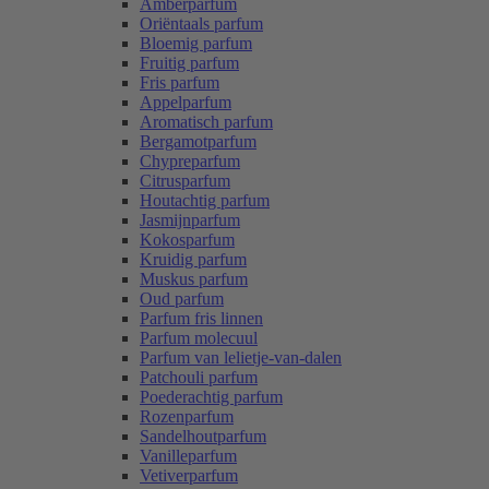
Amberparfum
Oriëntaals parfum
Bloemig parfum
Fruitig parfum
Fris parfum
Appelparfum
Aromatisch parfum
Bergamotparfum
Chypreparfum
Citrusparfum
Houtachtig parfum
Jasmijnparfum
Kokosparfum
Kruidig parfum
Muskus parfum
Oud parfum
Parfum fris linnen
Parfum molecuul
Parfum van lelietje-van-dalen
Patchouli parfum
Poederachtig parfum
Rozenparfum
Sandelhoutparfum
Vanilleparfum
Vetiverparfum