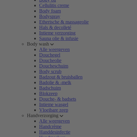
Cellulitis creme
Body foam
Bodyspray
Etherische & massageolie
Hals & decolleté
Intieme verzorging
Sauna olie & infusie
Body wash
Alle weergeven
Douchegel
Doucheolie
Doucheschuim
Body scrub
Badzout & bruisballen
Badolie & -melk
Badschuim
Blokzeep
Douche- & badsets
Intieme wasgel
Vloeibare zeep
Handverzorging
Alle weergeven
Handcrème
Handdesinfectie