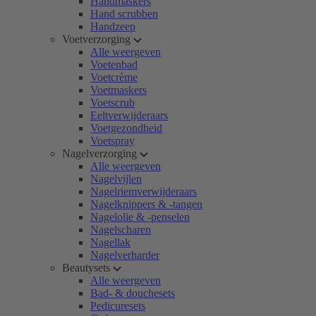
Handmaskers
Hand scrubben
Handzeep
Voetverzorging
Alle weergeven
Voetenbad
Voetcrème
Voetmaskers
Voetscrub
Eeltverwijderaars
Voetgezondheid
Voetspray
Nagelverzorging
Alle weergeven
Nagelvijlen
Nagelriemverwijderaars
Nagelknippers & -tangen
Nagelolie & -penselen
Nagelscharen
Nagellak
Nagelverharder
Beautysets
Alle weergeven
Bad- & douchesets
Pedicuresets