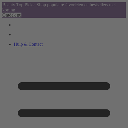
Beauty Top Picks: Shop populaire favorieten en bestsellers met
korting
Ontdek nu
Hulp & Contact