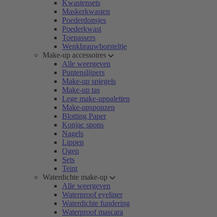
Kwastensets
Maskerkwasten
Poederdonsjes
Poederkwast
Toepassers
Wenkbrauwborsteltje
Make-up accessoires
Alle weergeven
Puntenslijpers
Make-up spiegels
Make-up tas
Lege make-uppaletten
Make-upsponzen
Blotting Paper
Konjac spons
Nagels
Lippen
Ogen
Sets
Teint
Waterdichte make-up
Alle weergeven
Waterproof eyeliner
Waterdichte fundering
Waterproof mascara