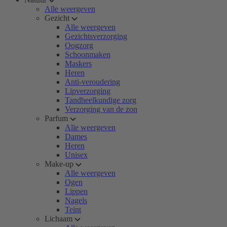
Alle weergeven
Gezicht
Alle weergeven
Gezichtsverzorging
Oogzorg
Schoonmaken
Maskers
Heren
Anti-veroudering
Lipverzorging
Tandheelkundige zorg
Verzorging van de zon
Parfum
Alle weergeven
Dames
Heren
Unisex
Make-up
Alle weergeven
Ogen
Lippen
Nagels
Teint
Lichaam