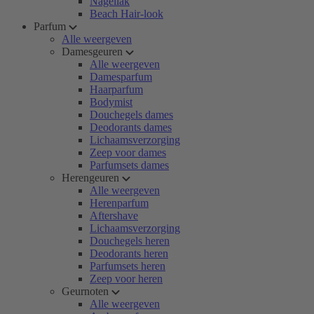
Nagellak
Beach Hair-look
Parfum
Alle weergeven
Damesgeuren
Alle weergeven
Damesparfum
Haarparfum
Bodymist
Douchegels dames
Deodorants dames
Lichaamsverzorging
Zeep voor dames
Parfumsets dames
Herengeuren
Alle weergeven
Herenparfum
Aftershave
Lichaamsverzorging
Douchegels heren
Deodorants heren
Parfumsets heren
Zeep voor heren
Geurnoten
Alle weergeven