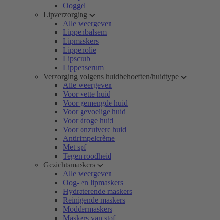
Ooggel
Lipverzorging
Alle weergeven
Lippenbalsem
Lipmaskers
Lippenolie
Lipscrub
Lippenserum
Verzorging volgens huidbehoeften/huidtype
Alle weergeven
Voor vette huid
Voor gemengde huid
Voor gevoelige huid
Voor droge huid
Voor onzuivere huid
Antirimpelcrème
Met spf
Tegen roodheid
Gezichtsmaskers
Alle weergeven
Oog- en lipmaskers
Hydraterende maskers
Reinigende maskers
Moddermaskers
Maskers van stof