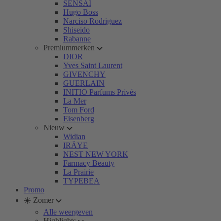
SENSAI
Hugo Boss
Narciso Rodriguez
Shiseido
Rabanne
Premiummerken
DIOR
Yves Saint Laurent
GIVENCHY
GUERLAIN
INITIO Parfums Privés
La Mer
Tom Ford
Eisenberg
Nieuw
Widian
IRÄYE
NEST NEW YORK
Farmacy Beauty
La Prairie
TYPEBEA
Promo
☀️ Zomer
Alle weergeven
Highlights