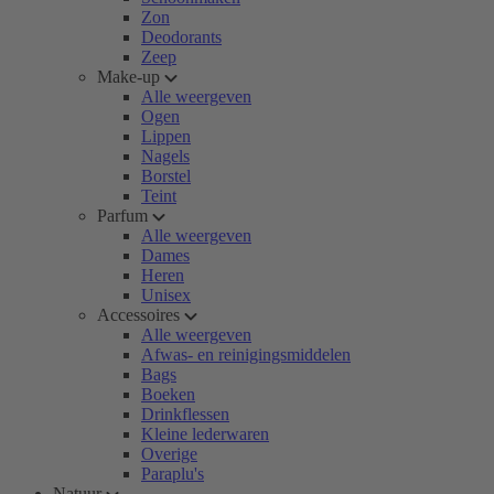
Zon
Deodorants
Zeep
Make-up
Alle weergeven
Ogen
Lippen
Nagels
Borstel
Teint
Parfum
Alle weergeven
Dames
Heren
Unisex
Accessoires
Alle weergeven
Afwas- en reinigingsmiddelen
Bags
Boeken
Drinkflessen
Kleine lederwaren
Overige
Paraplu's
Natuur