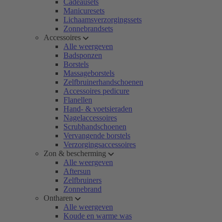
Cadeausets
Manicuresets
Lichaamsverzorgingssets
Zonnebrandsets
Accessoires
Alle weergeven
Badsponzen
Borstels
Massageborstels
Zelfbruinerhandschoenen
Accessoires pedicure
Flanellen
Hand- & voetsieraden
Nagelaccessoires
Scrubhandschoenen
Vervangende borstels
Verzorgingsaccessoires
Zon & bescherming
Alle weergeven
Aftersun
Zelfbruiners
Zonnebrand
Ontharen
Alle weergeven
Koude en warme was