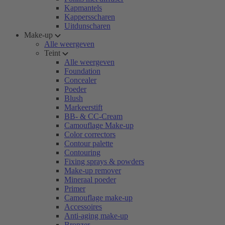
Kapmantels
Kappersscharen
Uitdunscharen
Make-up
Alle weergeven
Teint
Alle weergeven
Foundation
Concealer
Poeder
Blush
Markeerstift
BB- & CC-Cream
Camouflage Make-up
Color correctors
Contour palette
Contouring
Fixing sprays & powders
Make-up remover
Mineraal poeder
Primer
Camouflage make-up
Accessoires
Anti-aging make-up
Bronzer