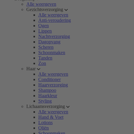
Alle weergeven
Gezichtsverzorging
Alle weergeven
Anti-veroudering
Ogen
Lippen
Nachtverzorging
Dagopvang
Scheren
Schoonmaken
Tanden
Zon
Haar
Alle weergeven
Conditioner
Haarverzorging
Shampoo
Haarkleur
Styling
Lichaamsverzorging
Alle weergeven
Hand & Voet
Lotions
Oliën
Schoonmaken