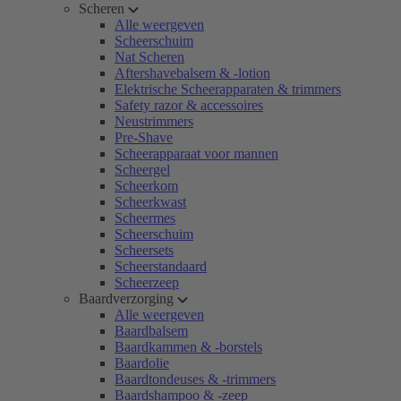
Scheren
Alle weergeven
Scheerschuim
Nat Scheren
Aftershavebalsem & -lotion
Elektrische Scheerapparaten & trimmers
Safety razor & accessoires
Neustrimmers
Pre-Shave
Scheerapparaat voor mannen
Scheergel
Scheerkom
Scheerkwast
Scheermes
Scheerschuim
Scheersets
Scheerstandaard
Scheerzeep
Baardverzorging
Alle weergeven
Baardbalsem
Baardkammen & -borstels
Baardolie
Baardtondeuses & -trimmers
Baardshampoo & -zeep