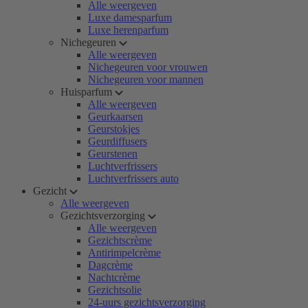
Alle weergeven
Luxe damesparfum
Luxe herenparfum
Nichegeuren
Alle weergeven
Nichegeuren voor vrouwen
Nichegeuren voor mannen
Huisparfum
Alle weergeven
Geurkaarsen
Geurstokjes
Geurdiffusers
Geurstenen
Luchtverfrissers
Luchtverfrissers auto
Gezicht
Alle weergeven
Gezichtsverzorging
Alle weergeven
Gezichtscrème
Antirimpelcrème
Dagcrème
Nachtcrème
Gezichtsolie
24-uurs gezichtsverzorging