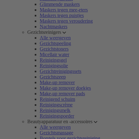
Glimmende maskers
Maskers tegen mee-eters
Maskers tegen puistjes
Maskers tegen veroudering
Nachtmaskers
Gezichtsreinigers
Alle weergeven
Gezichtspeeling
Gezichtstoners
Micellair water
Reinigingsgel
Reinigingsolie
Gezichtreinigingssets
Gezichtszeep
Make-up remover
Make-up remover doekjes
Make-up remover pads
Reinigend schuim
Reinigingscrème
Reinigingsmelk
Reinigingspoeder
Beautyapparatuur en -accessoires
Alle weergeven
Gezichtsmassage
Borstels voor gezichtsreiniging