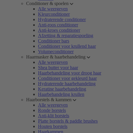
Conditioner & spoelen
Alle weergeven
Kleurconditioner
Hydraterende conditioner
Anti-roos conditioner
Anti-kroes conditioner
Afzetting & reparatiespoeling
Conditioner bars
Conditioner voor krullend haar
Volumeconditioner
Haarmasker & haarbehandeling
Alle weergeven
Shea butter voor haar
Haarbehandeling voor droog haar
Conditioner voor gekleurd haar
Hydraterende haarbehandeling
Keratine haarbehandeling
Haarbehandeling krullen
Haarborstels & kammen
Alle weergeven
Ronde borstels
Anti-klit borstels
Platte borstels & paddle brushes
Houten borstels
Haarkammen