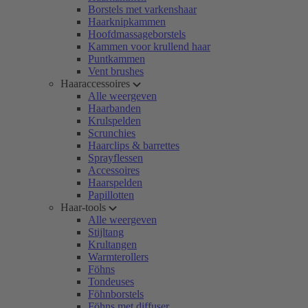
Borstels met varkenshaar
Haarknipkammen
Hoofdmassageborstels
Kammen voor krullend haar
Puntkammen
Vent brushes
Haaraccessoires
Alle weergeven
Haarbanden
Krulspelden
Scrunchies
Haarclips & barrettes
Sprayflessen
Accessoires
Haarspelden
Papillotten
Haar-tools
Alle weergeven
Stijltang
Krultangen
Warmterollers
Föhns
Tondeuses
Föhnborstels
Föhns met diffuser