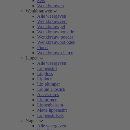
Sets
Wenkbrauwen
Wenkbrauwen
Alle weergeven
Wenkbrauwverf
Wenkbrauwgel
Wenkbrauwpomade
Wenkbrauw poeder
Wenkbrauwpotloden
Pincet
Wenkbrauwscharen
Lippen
Alle weergeven
Lippenstift
Lipgloss
Lipliner
Lip plumper
Liquid Lipstick
Accessoires
Lip primer
Lippenbalsem
Matte lippenstift
Lippenstiftsets
Nagels
Alle weergeven