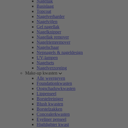
Nagellak
Basislaag
Topcoat
Nagelverharder
Nagelvijlen
Gel nagellak
Nagelknipper
Nagellak remover
Nagelriemremover
Nagelschaar
Nepnagels & nageldesign
UV-lampen
Nagelsets
Nagelverzorging
Make-up kwasten
Alle weergeven
Foundationkwasten
Oogschaduwkwasten
Lippenseel
Borstelreiniger
Blush kwasten
Borstelzakken
Concealerkwasten
Eyeliner penseel
Highlighter kwast