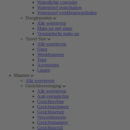
Waterdichte concealer
Waterproof oogschaduw
Waterproof wenkbrauwpotloden
Hoogtepunten
Alle weergeven
Make-up met glans
Veganistische make-up
Travel Size
Alle weergeven
Ogen
Wenkbrauwen
Teint
Accessoires
Lippen
Mannen
Alle weergeven
Gezichtsverzorging
Alle weergeven
Anti-veroudering
Gezichtscrème
Gezichtsreinigers
Gezichtsserum
Verzorgingssets
Gezichtsmaskers
Gezichtsscrub