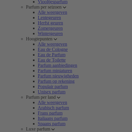
Viooltjesparfum
Parfum per seizoen
Alle weergeven
Lentegeuren
Herfst geuren
Zomergeuren
Wintergeuren
Hoogtepunten
Alle weergeven
Eau de Cologne
Eau de Parfum
Eau de Toilette
Parfum aanbiedingen
Parfum miniaturen
Parfum nieuwigheden
Parfum op rekening
Populair parfum
Unisex parfum
Parfum per land
Alle weergeven
Arabisch parfum
Frans parfum
Italiaans parfum
Spaans parfum
Luxe parfum