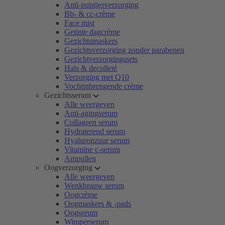
Anti-puistjesverzorging
Bb- & cc-crème
Face mist
Getinte dagcrème
Gezichtsmaskers
Gezichtsverzorging zonder parabenen
Gezichtverzorgingssets
Hals & decolleté
Verzorging met Q10
Vochtinbrengende crème
Gezichtsserum
Alle weergeven
Anti-agingserum
Collageen serum
Hydraterend serum
Hyaluronzuur serum
Vitamine c-serum
Ampullen
Oogverzorging
Alle weergeven
Wenkbrauw serum
Oogcrème
Oogmaskers & -pads
Oogserum
Wimperserum