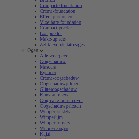
Compacte foundation
Crème-foundation
Effect producten
Vloeibare foundation
Compact poeder
Los poeder
Make-up sets
Zelfklevende tatoeages
Ogen
Alle weergeven
Oogschaduw
Mascara
Eyeliner
Crème-oogschaduw
Oogschaduwprimer
Glitteroogschaduw
Kunstwimpers
Oogmake-up remover
Oogschaduwpaletten
Wimperborstels
Wimperlijm
Wimperprimers
Wimpertangen
Kajal