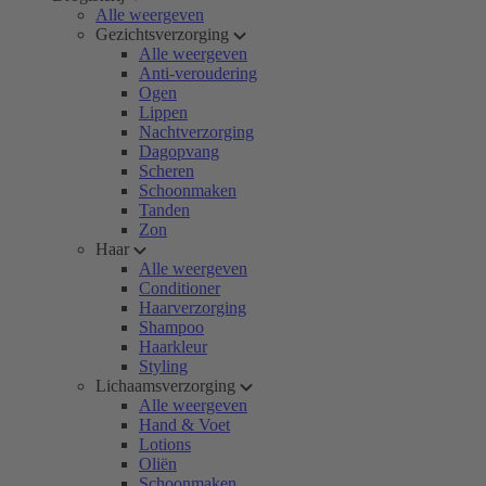
Alle weergeven
Gezichtsverzorging
Alle weergeven
Anti-veroudering
Ogen
Lippen
Nachtverzorging
Dagopvang
Scheren
Schoonmaken
Tanden
Zon
Haar
Alle weergeven
Conditioner
Haarverzorging
Shampoo
Haarkleur
Styling
Lichaamsverzorging
Alle weergeven
Hand & Voet
Lotions
Oliën
Schoonmaken