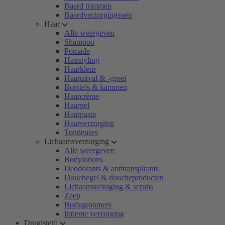
Baard trimmen
Baardverzorgingssets
Haar
Alle weergeven
Shampoo
Pomade
Hairstyling
Haarkleur
Haaruitval & -groei
Borstels & kammen
Haarcrème
Haargel
Haarpasta
Haarverzorging
Tondeuses
Lichaamsverzorging
Alle weergeven
Bodylotions
Deodorants & antitranspirants
Douchegel & doucheproducten
Lichaamsreiniging & scrubs
Zeep
Bodygroomers
Intieme verzorging
Drogisterij