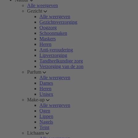
Alle weergeven
Gezicht
Alle weergeven
Gezichtsverzorging
Oogzorg
Schoonmaken
Maskers
Heren
Anti-veroudering
Lipverzorging
Tandheelkundige zorg
Verzorging van de zon
Parfum
Alle weergeven
Dames
Heren
Unisex
Make-up
Alle weergeven
Ogen
Lippen
Nagels
Teint
Lichaam