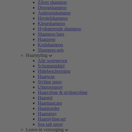
Zilver shampoo
Droogshampoo
Antiroosshampoo
Herstelshampoo
Kleurshampoo
Hydraterende shampoo
Shampoo bars
Haarzeep
Krulshampoo
Shampoo-sets
Haarstyling
Alle weergeven
Schuimmiddel
Hittebescherming
Haarwax
Styling spray
Uitgroeispray
Haarcrème & stylingcrème
Haargel
Haarmascara
Haarpoeder
Haarspray
Haarstyling-set
Sea salt spray
Leave-in verzorging