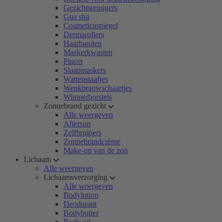
Gezichtsreinigers
Gua sha
Cosmeticaspiegel
Dermarollers
Haarbanden
Maskerkwasten
Pincet
Slaapmaskers
Wattenstaafjes
Wenkbrauwschaartjes
Wimperborstels
Zonnebrand gezicht
Alle weergeven
Aftersun
Zelfbruiners
Zonnebrandcrème
Make-up van de zon
Lichaam
Alle weergeven
Lichaamsverzorging
Alle weergeven
Bodylotion
Deodorant
Bodybutter
Body oil