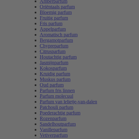
Amberparfum
Oriëntaals parfum
Bloemig parfum
Fruitig parfum
Fris parfum
Appelparfum
Aromatisch parfum
Bergamotparfum
Chypreparfum
Citrusparfum
Houtachtig parfum
Jasmijnparfum
Kokosparfum
Kruidig parfum
Muskus parfum
Oud parfum
Parfum fris linnen
Parfum molecuul
Parfum van lelietje-van-dalen
Patchouli parfum
Poederachtig parfum
Rozenparfum
Sandelhoutparfum
Vanilleparfum
Vetiverparfum