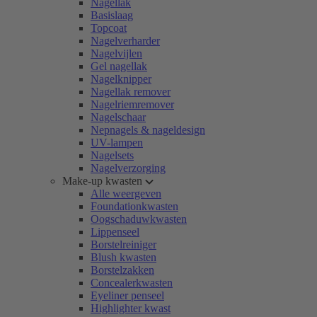
Nagellak
Basislaag
Topcoat
Nagelverharder
Nagelvijlen
Gel nagellak
Nagelknipper
Nagellak remover
Nagelriemremover
Nagelschaar
Nepnagels & nageldesign
UV-lampen
Nagelsets
Nagelverzorging
Make-up kwasten
Alle weergeven
Foundationkwasten
Oogschaduwkwasten
Lippenseel
Borstelreiniger
Blush kwasten
Borstelzakken
Concealerkwasten
Eyeliner penseel
Highlighter kwast