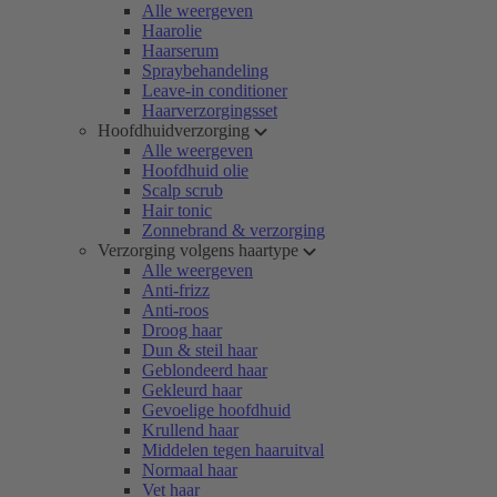
Alle weergeven
Haarolie
Haarserum
Spraybehandeling
Leave-in conditioner
Haarverzorgingsset
Hoofdhuidverzorging
Alle weergeven
Hoofdhuid olie
Scalp scrub
Hair tonic
Zonnebrand & verzorging
Verzorging volgens haartype
Alle weergeven
Anti-frizz
Anti-roos
Droog haar
Dun & steil haar
Geblondeerd haar
Gekleurd haar
Gevoelige hoofdhuid
Krullend haar
Middelen tegen haaruitval
Normaal haar
Vet haar