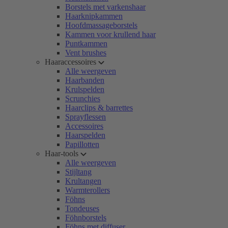
Borstels met varkenshaar
Haarknipkammen
Hoofdmassageborstels
Kammen voor krullend haar
Puntkammen
Vent brushes
Haaraccessoires
Alle weergeven
Haarbanden
Krulspelden
Scrunchies
Haarclips & barrettes
Sprayflessen
Accessoires
Haarspelden
Papillotten
Haar-tools
Alle weergeven
Stijltang
Krultangen
Warmterollers
Föhns
Tondeuses
Föhnborstels
Föhns met diffuser