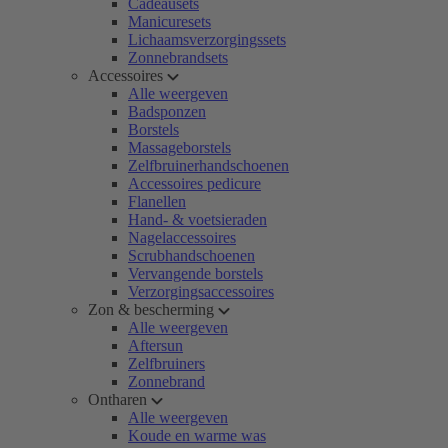
Cadeausets
Manicuresets
Lichaamsverzorgingssets
Zonnebrandsets
Accessoires
Alle weergeven
Badsponzen
Borstels
Massageborstels
Zelfbruinerhandschoenen
Accessoires pedicure
Flanellen
Hand- & voetsieraden
Nagelaccessoires
Scrubhandschoenen
Vervangende borstels
Verzorgingsaccessoires
Zon & bescherming
Alle weergeven
Aftersun
Zelfbruiners
Zonnebrand
Ontharen
Alle weergeven
Koude en warme was