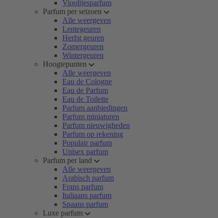
Viooltjesparfum
Parfum per seizoen
Alle weergeven
Lentegeuren
Herfst geuren
Zomergeuren
Wintergeuren
Hoogtepunten
Alle weergeven
Eau de Cologne
Eau de Parfum
Eau de Toilette
Parfum aanbiedingen
Parfum miniaturen
Parfum nieuwigheden
Parfum op rekening
Populair parfum
Unisex parfum
Parfum per land
Alle weergeven
Arabisch parfum
Frans parfum
Italiaans parfum
Spaans parfum
Luxe parfum