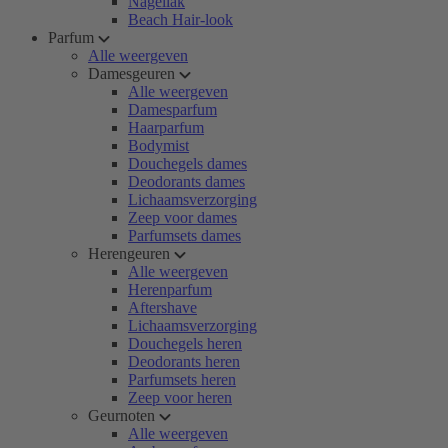
Nagellak
Beach Hair-look
Parfum
Alle weergeven
Damesgeuren
Alle weergeven
Damesparfum
Haarparfum
Bodymist
Douchegels dames
Deodorants dames
Lichaamsverzorging
Zeep voor dames
Parfumsets dames
Herengeuren
Alle weergeven
Herenparfum
Aftershave
Lichaamsverzorging
Douchegels heren
Deodorants heren
Parfumsets heren
Zeep voor heren
Geurnoten
Alle weergeven