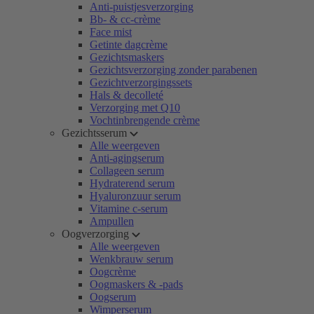
Anti-puistjesverzorging
Bb- & cc-crème
Face mist
Getinte dagcrème
Gezichtsmaskers
Gezichtsverzorging zonder parabenen
Gezichtverzorgingssets
Hals & decolleté
Verzorging met Q10
Vochtinbrengende crème
Gezichtsserum
Alle weergeven
Anti-agingserum
Collageen serum
Hydraterend serum
Hyaluronzuur serum
Vitamine c-serum
Ampullen
Oogverzorging
Alle weergeven
Wenkbrauw serum
Oogcrème
Oogmaskers & -pads
Oogserum
Wimperserum