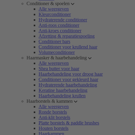
Conditioner & spoelen
Alle weergeven
Kleurconditioner
Hydraterende conditioner
Anti-roos conditioner
Anti-kroes conditioner
Afzetting & reparatiespoeling
Conditioner bars
Conditioner voor krullend haar
Volumeconditioner
Haarmasker & haarbehandeling
Alle weergeven
Shea butter voor haar
Haarbehandeling voor droog haar
Conditioner voor gekleurd haar
Hydraterende haarbehandeling
Keratine haarbehandeling
Haarbehandeling krullen
Haarborstels & kammen
Alle weergeven
Ronde borstels
Anti-klit borstels
Platte borstels & paddle brushes
Houten borstels
Haarkammen