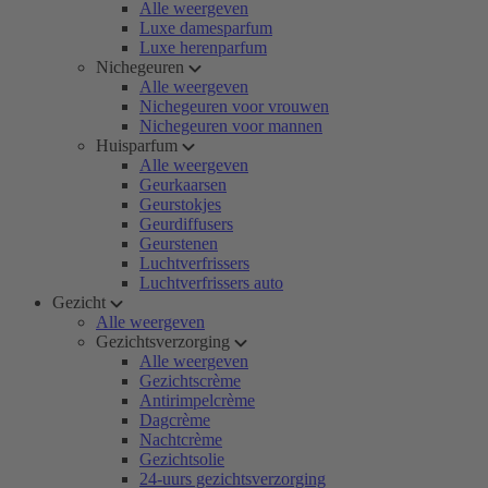
Alle weergeven
Luxe damesparfum
Luxe herenparfum
Nichegeuren
Alle weergeven
Nichegeuren voor vrouwen
Nichegeuren voor mannen
Huisparfum
Alle weergeven
Geurkaarsen
Geurstokjes
Geurdiffusers
Geurstenen
Luchtverfrissers
Luchtverfrissers auto
Gezicht
Alle weergeven
Gezichtsverzorging
Alle weergeven
Gezichtscrème
Antirimpelcrème
Dagcrème
Nachtcrème
Gezichtsolie
24-uurs gezichtsverzorging