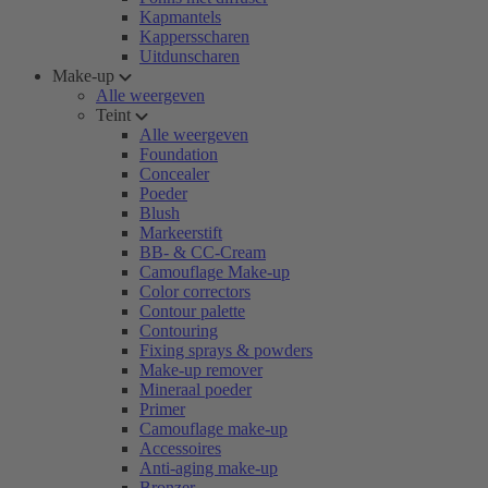
Kapmantels
Kappersscharen
Uitdunscharen
Make-up
Alle weergeven
Teint
Alle weergeven
Foundation
Concealer
Poeder
Blush
Markeerstift
BB- & CC-Cream
Camouflage Make-up
Color correctors
Contour palette
Contouring
Fixing sprays & powders
Make-up remover
Mineraal poeder
Primer
Camouflage make-up
Accessoires
Anti-aging make-up
Bronzer