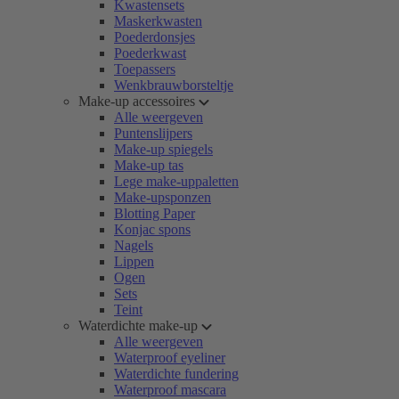
Kwastensets
Maskerkwasten
Poederdonsjes
Poederkwast
Toepassers
Wenkbrauwborsteltje
Make-up accessoires
Alle weergeven
Puntenslijpers
Make-up spiegels
Make-up tas
Lege make-uppaletten
Make-upsponzen
Blotting Paper
Konjac spons
Nagels
Lippen
Ogen
Sets
Teint
Waterdichte make-up
Alle weergeven
Waterproof eyeliner
Waterdichte fundering
Waterproof mascara