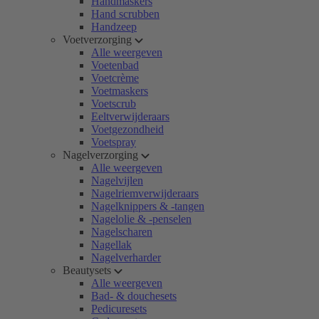
Handmaskers
Hand scrubben
Handzeep
Voetverzorging
Alle weergeven
Voetenbad
Voetcrème
Voetmaskers
Voetscrub
Eeltverwijderaars
Voetgezondheid
Voetspray
Nagelverzorging
Alle weergeven
Nagelvijlen
Nagelriemverwijderaars
Nagelknippers & -tangen
Nagelolie & -penselen
Nagelscharen
Nagellak
Nagelverharder
Beautysets
Alle weergeven
Bad- & douchesets
Pedicuresets