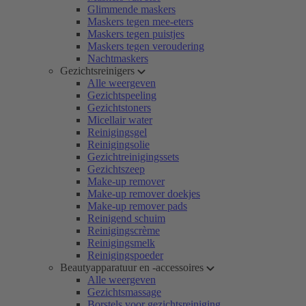
Glimmende maskers
Maskers tegen mee-eters
Maskers tegen puistjes
Maskers tegen veroudering
Nachtmaskers
Gezichtsreinigers
Alle weergeven
Gezichtspeeling
Gezichtstoners
Micellair water
Reinigingsgel
Reinigingsolie
Gezichtreinigingssets
Gezichtszeep
Make-up remover
Make-up remover doekjes
Make-up remover pads
Reinigend schuim
Reinigingscrème
Reinigingsmelk
Reinigingspoeder
Beautyapparatuur en -accessoires
Alle weergeven
Gezichtsmassage
Borstels voor gezichtsreiniging