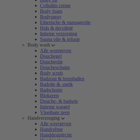
Cellulitis creme
Body foam
Bodyspray
Etherische & massageolie
Hals & decolleté
Intieme verzorging
Sauna olie & infusie
Body wash
Alle weergeven
Douchegel
Doucheolie
Doucheschuim
Body scrub
Badzout & bruisballen
Badolie & -melk
Badschuim
Blokzeep
Douche- & badsets
Intieme wasgel
Vloeibare zeep
Handverzorging
Alle weergeven
Handcrème
Handdesinfectie