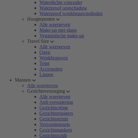
Waterdichte concealer
Waterproof oogschaduw
Waterproof wenkbrauwpotloden
Hoogtepunten
Alle weergeven
Make-up met glans
Veganistische make-up
Travel Size
Alle weergeven
Ogen
Wenkbrauwen
Teint
Accessoires
Lippen
Mannen
Alle weergeven
Gezichtsverzorging
Alle weergeven
Anti-veroudering
Gezichtscrème
Gezichtsreinigers
Gezichtsserum
Verzorgingssets
Gezichtsmaskers
Gezichtsscrub