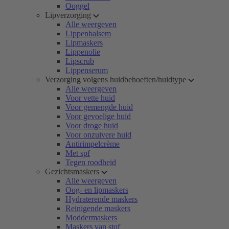
Ooggel
Lipverzorging
Alle weergeven
Lippenbalsem
Lipmaskers
Lippenolie
Lipscrub
Lippenserum
Verzorging volgens huidbehoeften/huidtype
Alle weergeven
Voor vette huid
Voor gemengde huid
Voor gevoelige huid
Voor droge huid
Voor onzuivere huid
Antirimpelcrème
Met spf
Tegen roodheid
Gezichtsmaskers
Alle weergeven
Oog- en lipmaskers
Hydraterende maskers
Reinigende maskers
Moddermaskers
Maskers van stof