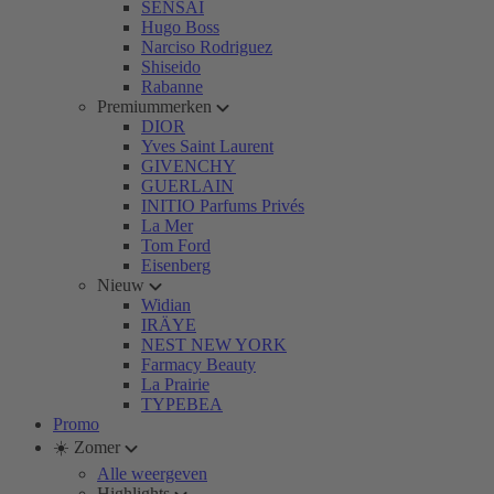
SENSAI
Hugo Boss
Narciso Rodriguez
Shiseido
Rabanne
Premiummerken
DIOR
Yves Saint Laurent
GIVENCHY
GUERLAIN
INITIO Parfums Privés
La Mer
Tom Ford
Eisenberg
Nieuw
Widian
IRÄYE
NEST NEW YORK
Farmacy Beauty
La Prairie
TYPEBEA
Promo
☀️ Zomer
Alle weergeven
Highlights