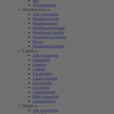
Sets
Wenkbrauwen
Wenkbrauwen
Alle weergeven
Wenkbrauwverf
Wenkbrauwgel
Wenkbrauwpomade
Wenkbrauw poeder
Wenkbrauwpotloden
Pincet
Wenkbrauwscharen
Lippen
Alle weergeven
Lippenstift
Lipgloss
Lipliner
Lip plumper
Liquid Lipstick
Accessoires
Lip primer
Lippenbalsem
Matte lippenstift
Lippenstiftsets
Nagels
Alle weergeven