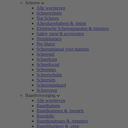
Scheren
Alle weergeven
Scheerschuim
Nat Scheren
Aftershavebalsem & -lotion
Elektrische Scheerapparaten & trimmers
Safety razor & accessoires
Neustrimmers
Pre-Shave
Scheerapparaat voor mannen
Scheergel
Scheerkom
Scheerkwast
Scheermes
Scheerschuim
Scheersets
Scheerstandaard
Scheerzeep
Baardverzorging
Alle weergeven
Baardbalsem
Baardkammen & -borstels
Baardolie
Baardtondeuses & -trimmers
Baardshampoo & -zeep