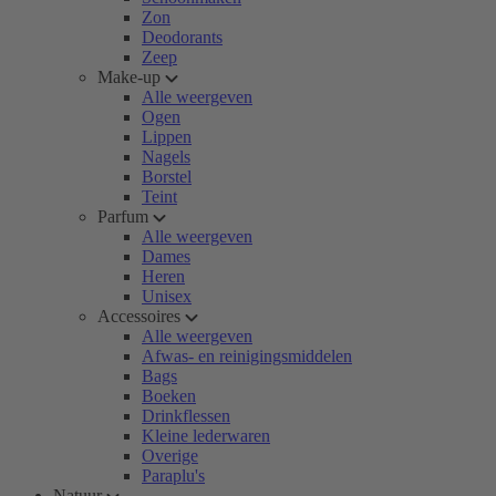
Zon
Deodorants
Zeep
Make-up
Alle weergeven
Ogen
Lippen
Nagels
Borstel
Teint
Parfum
Alle weergeven
Dames
Heren
Unisex
Accessoires
Alle weergeven
Afwas- en reinigingsmiddelen
Bags
Boeken
Drinkflessen
Kleine lederwaren
Overige
Paraplu's
Natuur