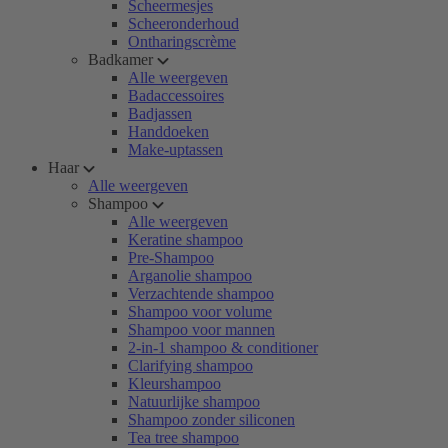
Scheermesjes
Scheeronderhoud
Ontharingscrème
Badkamer
Alle weergeven
Badaccessoires
Badjassen
Handdoeken
Make-uptassen
Haar
Alle weergeven
Shampoo
Alle weergeven
Keratine shampoo
Pre-Shampoo
Arganolie shampoo
Verzachtende shampoo
Shampoo voor volume
Shampoo voor mannen
2-in-1 shampoo & conditioner
Clarifying shampoo
Kleurshampoo
Natuurlijke shampoo
Shampoo zonder siliconen
Tea tree shampoo