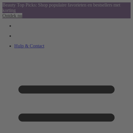
Beauty Top Picks: Shop populaire favorieten en bestsellers met
korting
Ontdek nu
Hulp & Contact