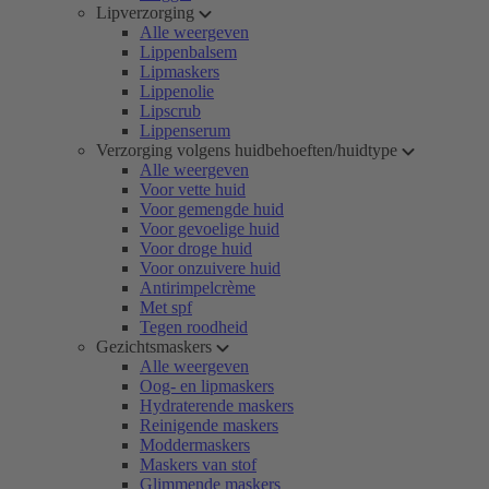
Lipverzorging
Alle weergeven
Lippenbalsem
Lipmaskers
Lippenolie
Lipscrub
Lippenserum
Verzorging volgens huidbehoeften/huidtype
Alle weergeven
Voor vette huid
Voor gemengde huid
Voor gevoelige huid
Voor droge huid
Voor onzuivere huid
Antirimpelcrème
Met spf
Tegen roodheid
Gezichtsmaskers
Alle weergeven
Oog- en lipmaskers
Hydraterende maskers
Reinigende maskers
Moddermaskers
Maskers van stof
Glimmende maskers