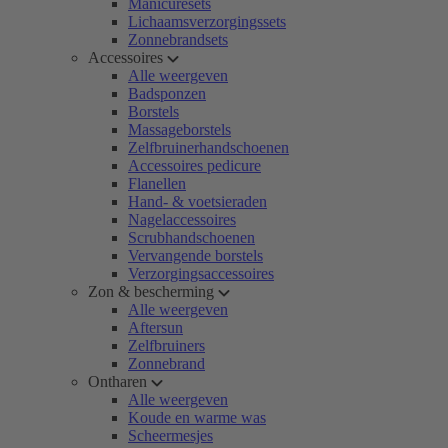
Manicuresets
Lichaamsverzorgingssets
Zonnebrandsets
Accessoires
Alle weergeven
Badsponzen
Borstels
Massageborstels
Zelfbruinerhandschoenen
Accessoires pedicure
Flanellen
Hand- & voetsieraden
Nagelaccessoires
Scrubhandschoenen
Vervangende borstels
Verzorgingsaccessoires
Zon & bescherming
Alle weergeven
Aftersun
Zelfbruiners
Zonnebrand
Ontharen
Alle weergeven
Koude en warme was
Scheermesjes