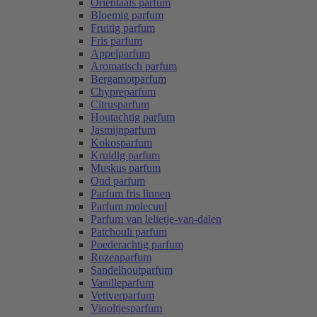
Oriëntaals parfum
Bloemig parfum
Fruitig parfum
Fris parfum
Appelparfum
Aromatisch parfum
Bergamotparfum
Chypreparfum
Citrusparfum
Houtachtig parfum
Jasmijnparfum
Kokosparfum
Kruidig parfum
Muskus parfum
Oud parfum
Parfum fris linnen
Parfum molecuul
Parfum van lelietje-van-dalen
Patchouli parfum
Poederachtig parfum
Rozenparfum
Sandelhoutparfum
Vanilleparfum
Vetiverparfum
Viooltjesparfum