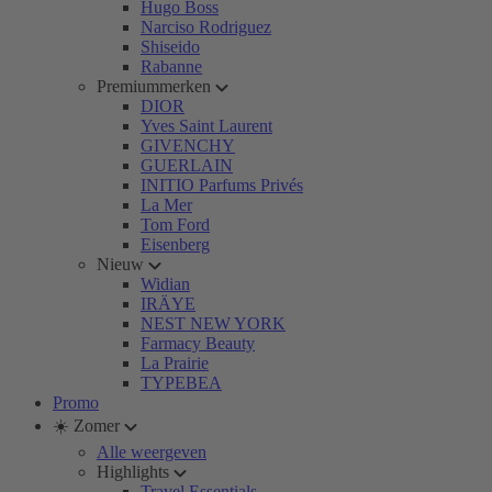
Hugo Boss
Narciso Rodriguez
Shiseido
Rabanne
Premiummerken
DIOR
Yves Saint Laurent
GIVENCHY
GUERLAIN
INITIO Parfums Privés
La Mer
Tom Ford
Eisenberg
Nieuw
Widian
IRÄYE
NEST NEW YORK
Farmacy Beauty
La Prairie
TYPEBEA
Promo
☀️ Zomer
Alle weergeven
Highlights
Travel Essentials