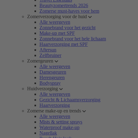
Beautyzomertrends 2026
Zomerse must-haves voor hem
Zomerverzorging voor de huid
Alle weergeven
Zonnebrand voor het gezicht
Make-up met SPF
Zonnebrand voor het hele lichaam
Haarverzorging met SPF
Aftersun
Zelfbruiner
Zomergeuren
Alle weergeven
Damesgeuren
Herengeuren
Bodyspray
Huidverzorging
Alle weergeven
Gezicht & Lichaamsverzorging
Haarverzorging
Zomerse make-up en trends
Alle weergeven
Mists & setting sprays
Waterproof make-up
Nagellak