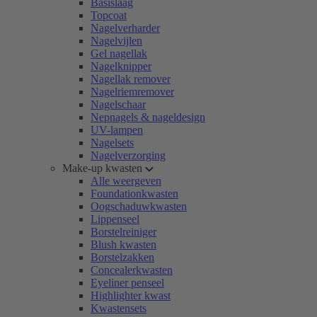
Basislaag
Topcoat
Nagelverharder
Nagelvijlen
Gel nagellak
Nagelknipper
Nagellak remover
Nagelriemremover
Nagelschaar
Nepnagels & nageldesign
UV-lampen
Nagelsets
Nagelverzorging
Make-up kwasten
Alle weergeven
Foundationkwasten
Oogschaduwkwasten
Lippenseel
Borstelreiniger
Blush kwasten
Borstelzakken
Concealerkwasten
Eyeliner penseel
Highlighter kwast
Kwastensets