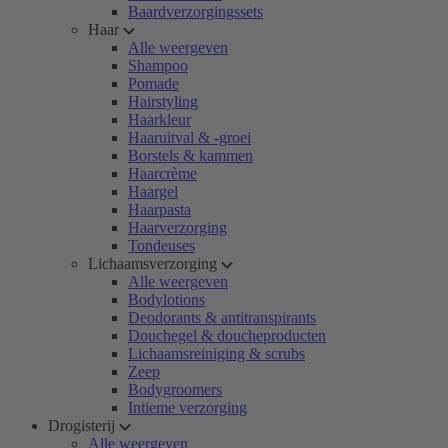
Baardverzorgingssets
Haar
Alle weergeven
Shampoo
Pomade
Hairstyling
Haarkleur
Haaruitval & -groei
Borstels & kammen
Haarcrème
Haargel
Haarpasta
Haarverzorging
Tondeuses
Lichaamsverzorging
Alle weergeven
Bodylotions
Deodorants & antitranspirants
Douchegel & doucheproducten
Lichaamsreiniging & scrubs
Zeep
Bodygroomers
Intieme verzorging
Drogisterij
Alle weergeven