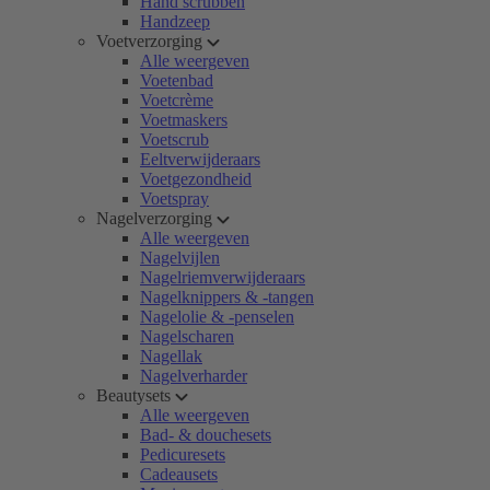
Hand scrubben
Handzeep
Voetverzorging
Alle weergeven
Voetenbad
Voetcrème
Voetmaskers
Voetscrub
Eeltverwijderaars
Voetgezondheid
Voetspray
Nagelverzorging
Alle weergeven
Nagelvijlen
Nagelriemverwijderaars
Nagelknippers & -tangen
Nagelolie & -penselen
Nagelscharen
Nagellak
Nagelverharder
Beautysets
Alle weergeven
Bad- & douchesets
Pedicuresets
Cadeausets