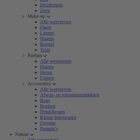
Deodorants
Zeep
Make-up
Alle weergeven
Ogen
Lippen
Nagels
Borstel
Teint
Parfum
Alle weergeven
Dames
Heren
Unisex
Accessoires
Alle weergeven
Afwas- en reinigingsmiddelen
Bags
Boeken
Drinkflessen
Kleine lederwaren
Overige
Paraplu's
Natuur
Alle weergeven