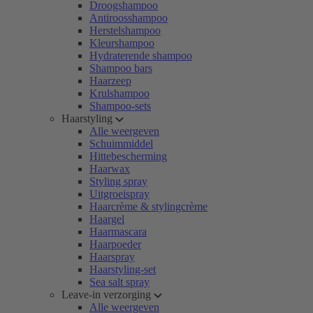
Droogshampoo
Antiroosshampoo
Herstelshampoo
Kleurshampoo
Hydraterende shampoo
Shampoo bars
Haarzeep
Krulshampoo
Shampoo-sets
Haarstyling
Alle weergeven
Schuimmiddel
Hittebescherming
Haarwax
Styling spray
Uitgroeispray
Haarcrème & stylingcrème
Haargel
Haarmascara
Haarpoeder
Haarspray
Haarstyling-set
Sea salt spray
Leave-in verzorging
Alle weergeven