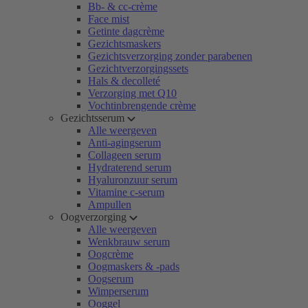
Bb- & cc-crème
Face mist
Getinte dagcrème
Gezichtsmaskers
Gezichtsverzorging zonder parabenen
Gezichtverzorgingssets
Hals & decolleté
Verzorging met Q10
Vochtinbrengende crème
Gezichtsserum
Alle weergeven
Anti-agingserum
Collageen serum
Hydraterend serum
Hyaluronzuur serum
Vitamine c-serum
Ampullen
Oogverzorging
Alle weergeven
Wenkbrauw serum
Oogcrème
Oogmaskers & -pads
Oogserum
Wimperserum
Ooggel