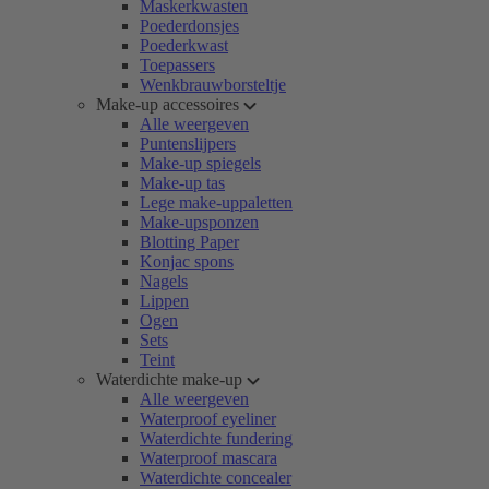
Maskerkwasten
Poederdonsjes
Poederkwast
Toepassers
Wenkbrauwborsteltje
Make-up accessoires
Alle weergeven
Puntenslijpers
Make-up spiegels
Make-up tas
Lege make-uppaletten
Make-upsponzen
Blotting Paper
Konjac spons
Nagels
Lippen
Ogen
Sets
Teint
Waterdichte make-up
Alle weergeven
Waterproof eyeliner
Waterdichte fundering
Waterproof mascara
Waterdichte concealer