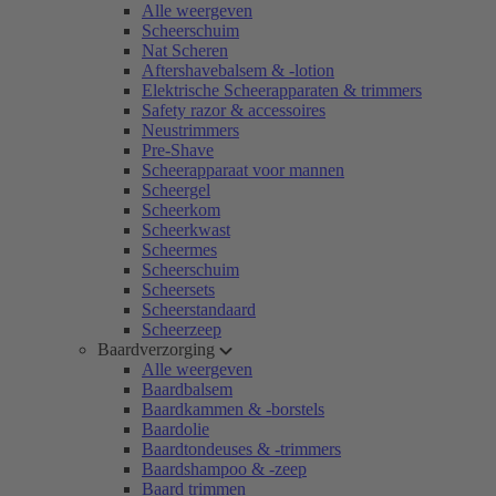
Alle weergeven
Scheerschuim
Nat Scheren
Aftershavebalsem & -lotion
Elektrische Scheerapparaten & trimmers
Safety razor & accessoires
Neustrimmers
Pre-Shave
Scheerapparaat voor mannen
Scheergel
Scheerkom
Scheerkwast
Scheermes
Scheerschuim
Scheersets
Scheerstandaard
Scheerzeep
Baardverzorging
Alle weergeven
Baardbalsem
Baardkammen & -borstels
Baardolie
Baardtondeuses & -trimmers
Baardshampoo & -zeep
Baard trimmen