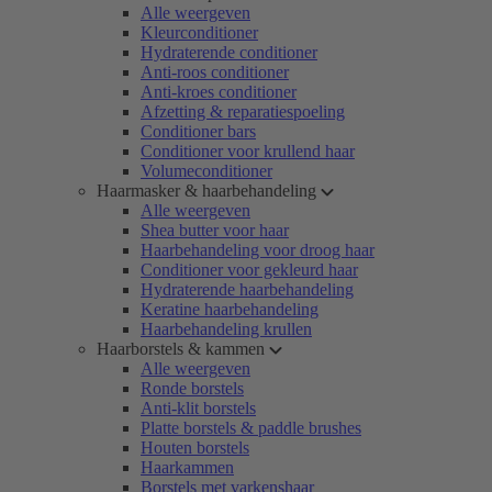
Alle weergeven
Kleurconditioner
Hydraterende conditioner
Anti-roos conditioner
Anti-kroes conditioner
Afzetting & reparatiespoeling
Conditioner bars
Conditioner voor krullend haar
Volumeconditioner
Haarmasker & haarbehandeling
Alle weergeven
Shea butter voor haar
Haarbehandeling voor droog haar
Conditioner voor gekleurd haar
Hydraterende haarbehandeling
Keratine haarbehandeling
Haarbehandeling krullen
Haarborstels & kammen
Alle weergeven
Ronde borstels
Anti-klit borstels
Platte borstels & paddle brushes
Houten borstels
Haarkammen
Borstels met varkenshaar