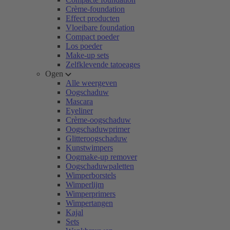
Crème-foundation
Effect producten
Vloeibare foundation
Compact poeder
Los poeder
Make-up sets
Zelfklevende tatoeages
Ogen
Alle weergeven
Oogschaduw
Mascara
Eyeliner
Crème-oogschaduw
Oogschaduwprimer
Glitteroogschaduw
Kunstwimpers
Oogmake-up remover
Oogschaduwpaletten
Wimperborstels
Wimperlijm
Wimperprimers
Wimpertangen
Kajal
Sets