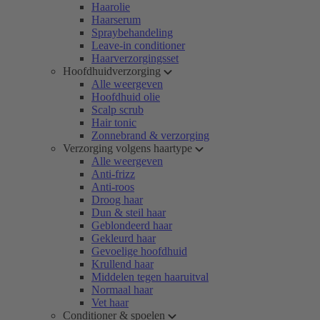
Haarolie
Haarserum
Spraybehandeling
Leave-in conditioner
Haarverzorgingsset
Hoofdhuidverzorging
Alle weergeven
Hoofdhuid olie
Scalp scrub
Hair tonic
Zonnebrand & verzorging
Verzorging volgens haartype
Alle weergeven
Anti-frizz
Anti-roos
Droog haar
Dun & steil haar
Geblondeerd haar
Gekleurd haar
Gevoelige hoofdhuid
Krullend haar
Middelen tegen haaruitval
Normaal haar
Vet haar
Conditioner & spoelen