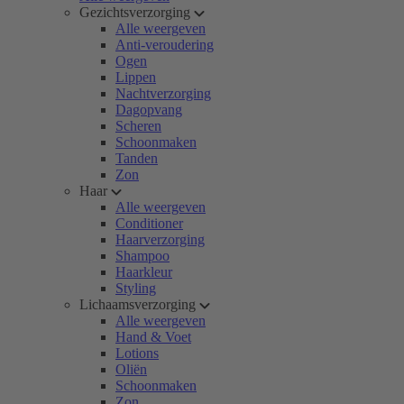
Gezichtsverzorging
Alle weergeven
Anti-veroudering
Ogen
Lippen
Nachtverzorging
Dagopvang
Scheren
Schoonmaken
Tanden
Zon
Haar
Alle weergeven
Conditioner
Haarverzorging
Shampoo
Haarkleur
Styling
Lichaamsverzorging
Alle weergeven
Hand & Voet
Lotions
Oliën
Schoonmaken
Zon