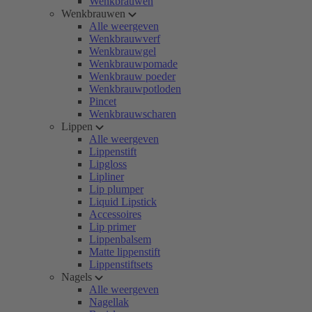
Wenkbrauwen
Wenkbrauwen
Alle weergeven
Wenkbrauwverf
Wenkbrauwgel
Wenkbrauwpomade
Wenkbrauw poeder
Wenkbrauwpotloden
Pincet
Wenkbrauwscharen
Lippen
Alle weergeven
Lippenstift
Lipgloss
Lipliner
Lip plumper
Liquid Lipstick
Accessoires
Lip primer
Lippenbalsem
Matte lippenstift
Lippenstiftsets
Nagels
Alle weergeven
Nagellak