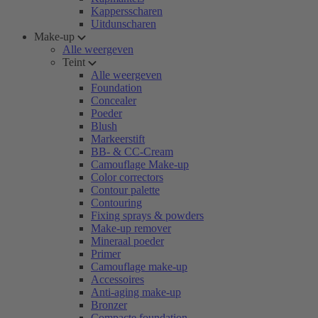
Kappersscharen
Uitdunscharen
Make-up
Alle weergeven
Teint
Alle weergeven
Foundation
Concealer
Poeder
Blush
Markeerstift
BB- & CC-Cream
Camouflage Make-up
Color correctors
Contour palette
Contouring
Fixing sprays & powders
Make-up remover
Mineraal poeder
Primer
Camouflage make-up
Accessoires
Anti-aging make-up
Bronzer
Compacte foundation