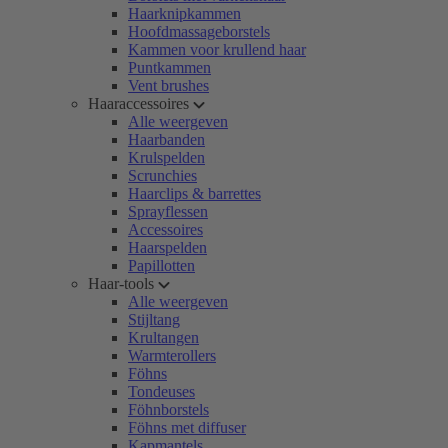
Haarknipkammen
Hoofdmassageborstels
Kammen voor krullend haar
Puntkammen
Vent brushes
Haaraccessoires
Alle weergeven
Haarbanden
Krulspelden
Scrunchies
Haarclips & barrettes
Sprayflessen
Accessoires
Haarspelden
Papillotten
Haar-tools
Alle weergeven
Stijltang
Krultangen
Warmterollers
Föhns
Tondeuses
Föhnborstels
Föhns met diffuser
Kapmantels