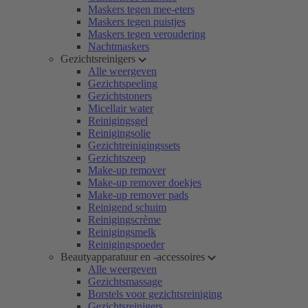
Maskers tegen mee-eters
Maskers tegen puistjes
Maskers tegen veroudering
Nachtmaskers
Gezichtsreinigers
Alle weergeven
Gezichtspeeling
Gezichtstoners
Micellair water
Reinigingsgel
Reinigingsolie
Gezichtreinigingssets
Gezichtszeep
Make-up remover
Make-up remover doekjes
Make-up remover pads
Reinigend schuim
Reinigingscrème
Reinigingsmelk
Reinigingspoeder
Beautyapparatuur en -accessoires
Alle weergeven
Gezichtsmassage
Borstels voor gezichtsreiniging
Gezichtsreinigers