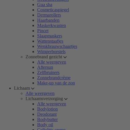
Gua sha
Cosmeticaspiegel
Dermarollers
Haarbanden
Maskerkwasten
Pincet
Slaapmaskers
Wattenstaafjes
Wenkbrauwschaartjes
Wimperborstels
Zonnebrand gezicht
Alle weergeven
Aftersun
Zelfbruiners
Zonnebrandcrème
Make-up van de zon
Lichaam
Alle weergeven
Lichaamsverzorging
Alle weergeven
Bodylotion
Deodorant
Bodybutter
Body oil
Cellulitis creme