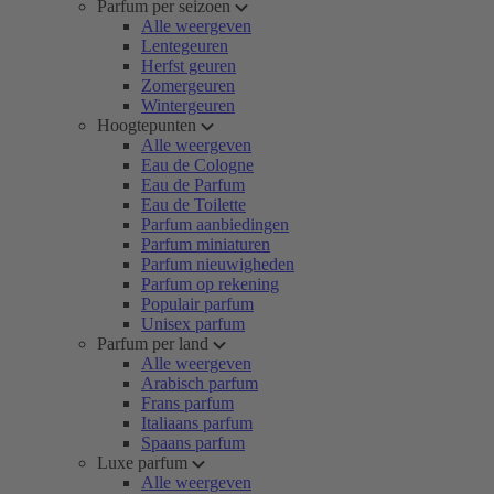
Parfum per seizoen
Alle weergeven
Lentegeuren
Herfst geuren
Zomergeuren
Wintergeuren
Hoogtepunten
Alle weergeven
Eau de Cologne
Eau de Parfum
Eau de Toilette
Parfum aanbiedingen
Parfum miniaturen
Parfum nieuwigheden
Parfum op rekening
Populair parfum
Unisex parfum
Parfum per land
Alle weergeven
Arabisch parfum
Frans parfum
Italiaans parfum
Spaans parfum
Luxe parfum
Alle weergeven