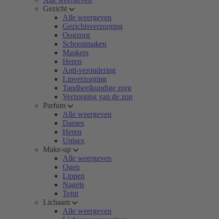
Gezicht
Alle weergeven
Gezichtsverzorging
Oogzorg
Schoonmaken
Maskers
Heren
Anti-veroudering
Lipverzorging
Tandheelkundige zorg
Verzorging van de zon
Parfum
Alle weergeven
Dames
Heren
Unisex
Make-up
Alle weergeven
Ogen
Lippen
Nagels
Teint
Lichaam
Alle weergeven