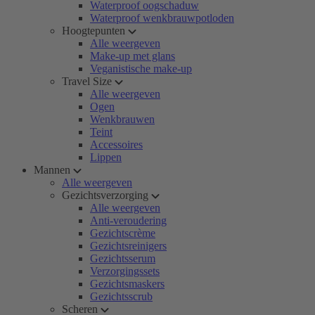
Waterproof oogschaduw
Waterproof wenkbrauwpotloden
Hoogtepunten
Alle weergeven
Make-up met glans
Veganistische make-up
Travel Size
Alle weergeven
Ogen
Wenkbrauwen
Teint
Accessoires
Lippen
Mannen
Alle weergeven
Gezichtsverzorging
Alle weergeven
Anti-veroudering
Gezichtscrème
Gezichtsreinigers
Gezichtsserum
Verzorgingssets
Gezichtsmaskers
Gezichtsscrub
Scheren