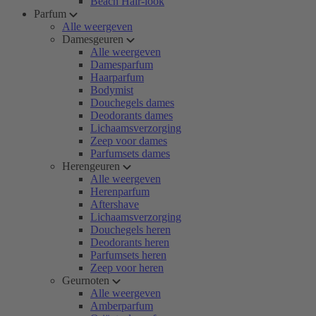
Beach Hair-look
Parfum
Alle weergeven
Damesgeuren
Alle weergeven
Damesparfum
Haarparfum
Bodymist
Douchegels dames
Deodorants dames
Lichaamsverzorging
Zeep voor dames
Parfumsets dames
Herengeuren
Alle weergeven
Herenparfum
Aftershave
Lichaamsverzorging
Douchegels heren
Deodorants heren
Parfumsets heren
Zeep voor heren
Geurnoten
Alle weergeven
Amberparfum