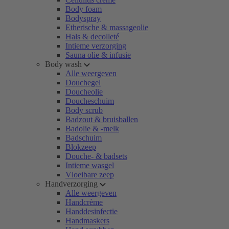
Body foam
Bodyspray
Etherische & massageolie
Hals & decolleté
Intieme verzorging
Sauna olie & infusie
Body wash
Alle weergeven
Douchegel
Doucheolie
Doucheschuim
Body scrub
Badzout & bruisballen
Badolie & -melk
Badschuim
Blokzeep
Douche- & badsets
Intieme wasgel
Vloeibare zeep
Handverzorging
Alle weergeven
Handcrème
Handdesinfectie
Handmaskers