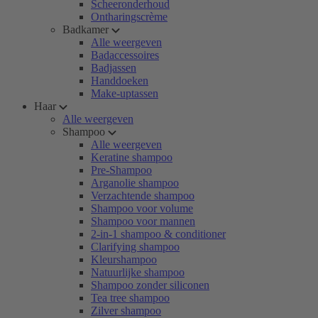
Scheeronderhoud
Ontharingscrème
Badkamer
Alle weergeven
Badaccessoires
Badjassen
Handdoeken
Make-uptassen
Haar
Alle weergeven
Shampoo
Alle weergeven
Keratine shampoo
Pre-Shampoo
Arganolie shampoo
Verzachtende shampoo
Shampoo voor volume
Shampoo voor mannen
2-in-1 shampoo & conditioner
Clarifying shampoo
Kleurshampoo
Natuurlijke shampoo
Shampoo zonder siliconen
Tea tree shampoo
Zilver shampoo