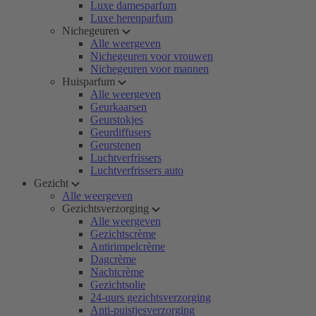
Luxe damesparfum
Luxe herenparfum
Nichegeuren
Alle weergeven
Nichegeuren voor vrouwen
Nichegeuren voor mannen
Huisparfum
Alle weergeven
Geurkaarsen
Geurstokjes
Geurdiffusers
Geurstenen
Luchtverfrissers
Luchtverfrissers auto
Gezicht
Alle weergeven
Gezichtsverzorging
Alle weergeven
Gezichtscrème
Antirimpelcrème
Dagcrème
Nachtcrème
Gezichtsolie
24-uurs gezichtsverzorging
Anti-puistjesverzorging