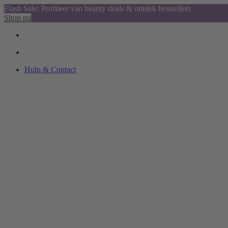
Flash Sale: Profiteer van beauty deals & ontdek bestsellers
Shop nu
Hulp & Contact