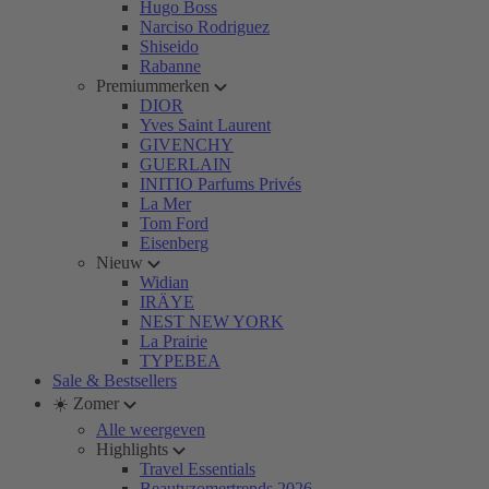
Hugo Boss
Narciso Rodriguez
Shiseido
Rabanne
Premiummerken
DIOR
Yves Saint Laurent
GIVENCHY
GUERLAIN
INITIO Parfums Privés
La Mer
Tom Ford
Eisenberg
Nieuw
Widian
IRÄYE
NEST NEW YORK
La Prairie
TYPEBEA
Sale & Bestsellers
☀️ Zomer
Alle weergeven
Highlights
Travel Essentials
Beautyzomertrends 2026