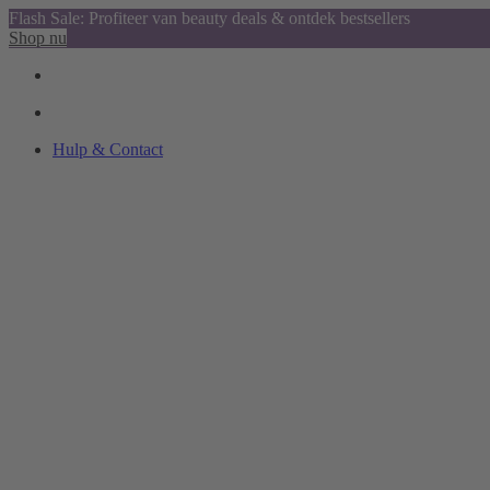
Flash Sale: Profiteer van beauty deals & ontdek bestsellers
Shop nu
Hulp & Contact