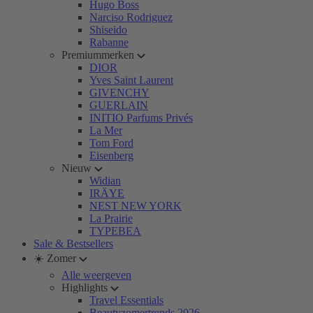
Hugo Boss
Narciso Rodriguez
Shiseido
Rabanne
Premiummerken
DIOR
Yves Saint Laurent
GIVENCHY
GUERLAIN
INITIO Parfums Privés
La Mer
Tom Ford
Eisenberg
Nieuw
Widian
IRÄYE
NEST NEW YORK
La Prairie
TYPEBEA
Sale & Bestsellers
☀️ Zomer
Alle weergeven
Highlights
Travel Essentials
Beautyzomertrends 2026