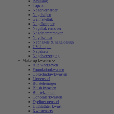
Basislaag
Topcoat
Nagelverharder
Nagelvijlen
Gel nagellak
Nagelknipper
Nagellak remover
Nagelriemremover
Nagelschaar
Nepnagels & nageldesign
UV-lampen
Nagelsets
Nagelverzorging
Make-up kwasten
Alle weergeven
Foundationkwasten
Oogschaduwkwasten
Lippenseel
Borstelreiniger
Blush kwasten
Borstelzakken
Concealerkwasten
Eyeliner penseel
Highlighter kwast
Kwastensets