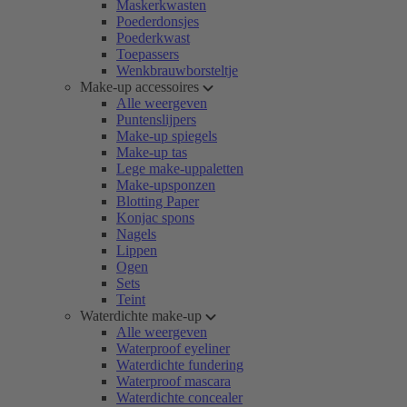
Maskerkwasten
Poederdonsjes
Poederkwast
Toepassers
Wenkbrauwborsteltje
Make-up accessoires
Alle weergeven
Puntenslijpers
Make-up spiegels
Make-up tas
Lege make-uppaletten
Make-upsponzen
Blotting Paper
Konjac spons
Nagels
Lippen
Ogen
Sets
Teint
Waterdichte make-up
Alle weergeven
Waterproof eyeliner
Waterdichte fundering
Waterproof mascara
Waterdichte concealer