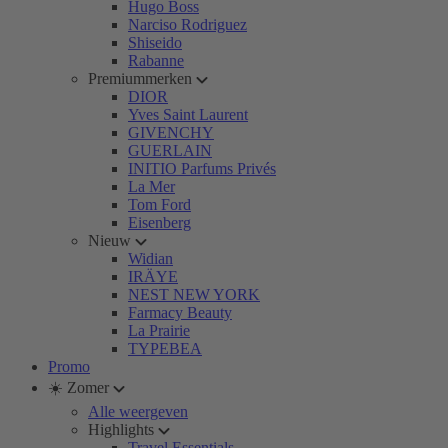
Hugo Boss
Narciso Rodriguez
Shiseido
Rabanne
Premiummerken
DIOR
Yves Saint Laurent
GIVENCHY
GUERLAIN
INITIO Parfums Privés
La Mer
Tom Ford
Eisenberg
Nieuw
Widian
IRÄYE
NEST NEW YORK
Farmacy Beauty
La Prairie
TYPEBEA
Promo
☀️ Zomer
Alle weergeven
Highlights
Travel Essentials