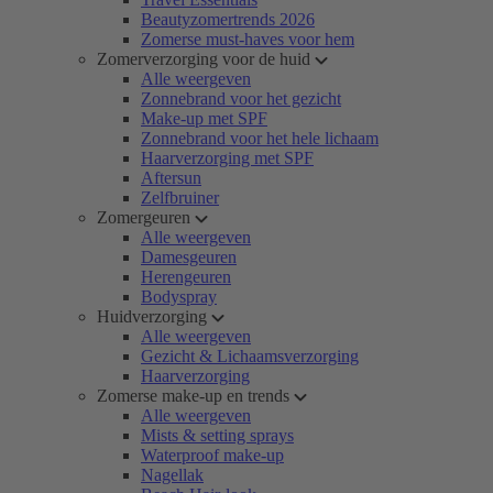
Beautyzomertrends 2026
Zomerse must-haves voor hem
Zomerverzorging voor de huid
Alle weergeven
Zonnebrand voor het gezicht
Make-up met SPF
Zonnebrand voor het hele lichaam
Haarverzorging met SPF
Aftersun
Zelfbruiner
Zomergeuren
Alle weergeven
Damesgeuren
Herengeuren
Bodyspray
Huidverzorging
Alle weergeven
Gezicht & Lichaamsverzorging
Haarverzorging
Zomerse make-up en trends
Alle weergeven
Mists & setting sprays
Waterproof make-up
Nagellak