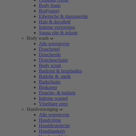
Body foam
Bodyspray
Etherische & massageolie
Hals & decolleté
Intieme verzorging
Sauna olie & infusie
Body wash
Alle weergeven
Douchegel
Doucheolie
Doucheschuim
Body scrub
Badzout & bruisballen
Badolie & -melk
Badschuim
Blokzeep
Douche- & badsets
Intieme wasgel
Vloeibare zeep
Handverzorging
Alle weergeven
Handcrème
Handdesinfectie
Handmaskers