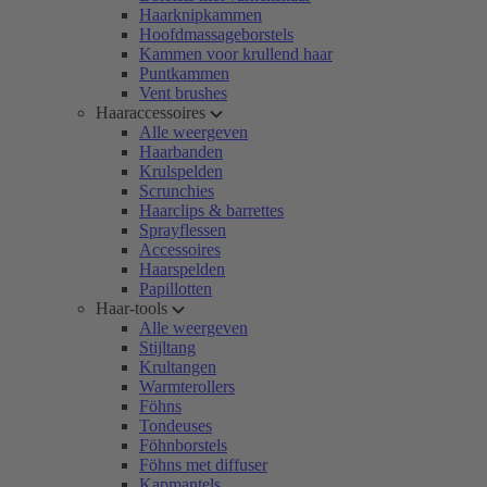
Haarknipkammen
Hoofdmassageborstels
Kammen voor krullend haar
Puntkammen
Vent brushes
Haaraccessoires
Alle weergeven
Haarbanden
Krulspelden
Scrunchies
Haarclips & barrettes
Sprayflessen
Accessoires
Haarspelden
Papillotten
Haar-tools
Alle weergeven
Stijltang
Krultangen
Warmterollers
Föhns
Tondeuses
Föhnborstels
Föhns met diffuser
Kapmantels