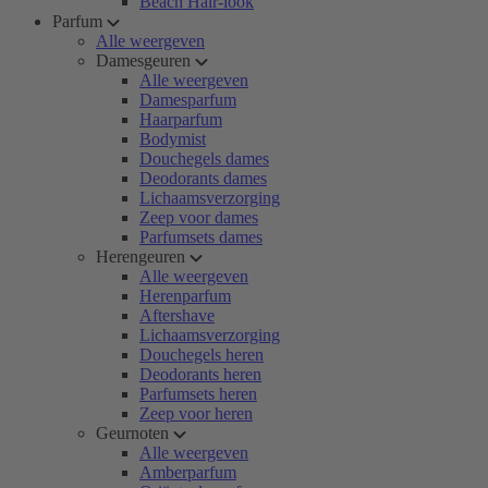
Beach Hair-look
Parfum
Alle weergeven
Damesgeuren
Alle weergeven
Damesparfum
Haarparfum
Bodymist
Douchegels dames
Deodorants dames
Lichaamsverzorging
Zeep voor dames
Parfumsets dames
Herengeuren
Alle weergeven
Herenparfum
Aftershave
Lichaamsverzorging
Douchegels heren
Deodorants heren
Parfumsets heren
Zeep voor heren
Geurnoten
Alle weergeven
Amberparfum