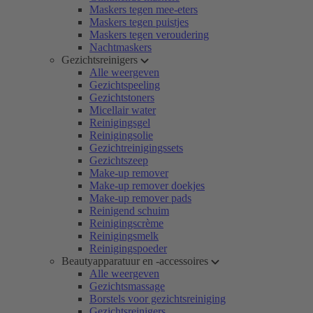
Maskers tegen mee-eters
Maskers tegen puistjes
Maskers tegen veroudering
Nachtmaskers
Gezichtsreinigers
Alle weergeven
Gezichtspeeling
Gezichtstoners
Micellair water
Reinigingsgel
Reinigingsolie
Gezichtreinigingssets
Gezichtszeep
Make-up remover
Make-up remover doekjes
Make-up remover pads
Reinigend schuim
Reinigingscrème
Reinigingsmelk
Reinigingspoeder
Beautyapparatuur en -accessoires
Alle weergeven
Gezichtsmassage
Borstels voor gezichtsreiniging
Gezichtsreinigers