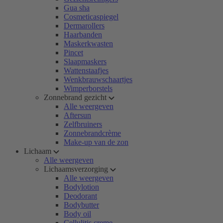
Gua sha
Cosmeticaspiegel
Dermarollers
Haarbanden
Maskerkwasten
Pincet
Slaapmaskers
Wattenstaafjes
Wenkbrauwschaartjes
Wimperborstels
Zonnebrand gezicht
Alle weergeven
Aftersun
Zelfbruiners
Zonnebrandcrème
Make-up van de zon
Lichaam
Alle weergeven
Lichaamsverzorging
Alle weergeven
Bodylotion
Deodorant
Bodybutter
Body oil
Cellulitis creme