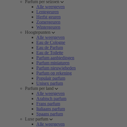
Parfum per seizoen
Alle weergeven
Lentegeuren
Herfst geuren
Zomergeuren
Wintergeuren
Hoogtepunten
Alle weergeven
Eau de Cologne
Eau de Parfum
Eau de Toilette
Parfum aanbiedingen
Parfum miniaturen
Parfum nieuwigheden
Parfum op rekening
Populair parfum
Unisex parfum
Parfum per land
Alle weergeven
Arabisch parfum
Frans parfum
Italiaans parfum
Spaans parfum
Luxe parfum
Alle weergeven