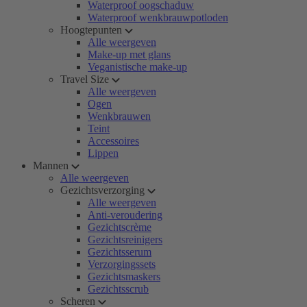
Waterproof oogschaduw
Waterproof wenkbrauwpotloden
Hoogtepunten
Alle weergeven
Make-up met glans
Veganistische make-up
Travel Size
Alle weergeven
Ogen
Wenkbrauwen
Teint
Accessoires
Lippen
Mannen
Alle weergeven
Gezichtsverzorging
Alle weergeven
Anti-veroudering
Gezichtscrème
Gezichtsreinigers
Gezichtsserum
Verzorgingssets
Gezichtsmaskers
Gezichtsscrub
Scheren