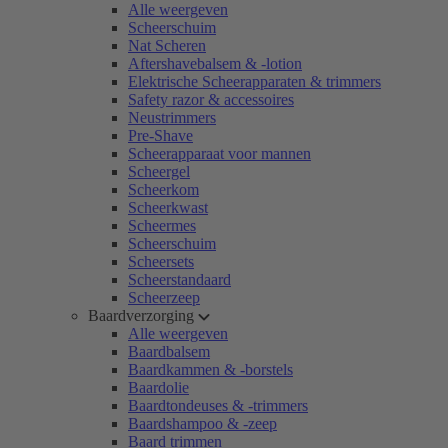
Alle weergeven
Scheerschuim
Nat Scheren
Aftershavebalsem & -lotion
Elektrische Scheerapparaten & trimmers
Safety razor & accessoires
Neustrimmers
Pre-Shave
Scheerapparaat voor mannen
Scheergel
Scheerkom
Scheerkwast
Scheermes
Scheerschuim
Scheersets
Scheerstandaard
Scheerzeep
Baardverzorging
Alle weergeven
Baardbalsem
Baardkammen & -borstels
Baardolie
Baardtondeuses & -trimmers
Baardshampoo & -zeep
Baard trimmen