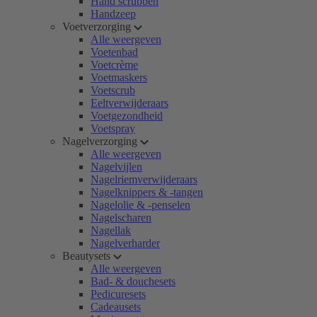
Hand scrubben
Handzeep
Voetverzorging
Alle weergeven
Voetenbad
Voetcrème
Voetmaskers
Voetscrub
Eeltverwijderaars
Voetgezondheid
Voetspray
Nagelverzorging
Alle weergeven
Nagelvijlen
Nagelriemverwijderaars
Nagelknippers & -tangen
Nagelolie & -penselen
Nagelscharen
Nagellak
Nagelverharder
Beautysets
Alle weergeven
Bad- & douchesets
Pedicuresets
Cadeausets