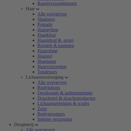
Baardverzorgingssets
Haar
Alle weergeven
Shampoo
Pomade
Hairstyling
Haarkleur
Haaruitval & -groei
Borstels & kammen
Haarcrème
Haargel
Haarpasta
Haarverzorging
Tondeuses
Lichaamsverzorging
Alle weergeven
Bodylotions
Deodorants & antitranspirants
Douchegel & doucheproducten
Lichaamsreiniging & scrubs
Zeep
Bodygroomers
Intieme verzorging
Drogisterij
Alle weergeven