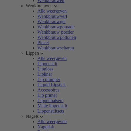
Wenkbrauwen
Wenkbrauwen
Alle weergeven
Wenkbrauwverf
Wenkbrauwgel
Wenkbrauwpomade
Wenkbrauw poeder
Wenkbrauwpotloden
Pincet
Wenkbrauwscharen
Lippen
Alle weergeven
Lippenstift
Lipgloss
Lipliner
Lip plumper
Liquid Lipstick
Accessoires
Lip primer
Lippenbalsem
Matte lippenstift
Lippenstiftsets
Nagels
Alle weergeven
Nagellak