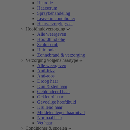
Haarolie
Haarserum
Spraybehandeling
Leave-in conditioner
Haarverzorgingsset
Hoofdhuidverzorging
Alle weergeven
Hoofdhuid olie
Scalp scrub
Hair tonic
Zonnebrand & verzorging
Verzorging volgens haartype
Alle weergeven
Anti-frizz
Anti-roos
Droog haar
Dun & steil haar
Geblondeerd haar
Gekleurd haar
Gevoelige hoofdhuid
Krullend haar
Middelen tegen haaruitval
Normaal haar
Vet haar
Conditioner & spoelen