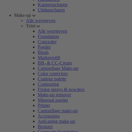
Kappersscharen
Uitdunscharen
Make-up
Alle weergeven
Teint
Alle weergeven
Foundation
Concealer
Poeder
Blush
Markeerstift
BB- & CC-Cream
Camouflage Make-up
Color correctors
Contour palette
Contouring
Fixing sprays & powders
Make-up remover
Mineraal poeder
Primer
Camouflage make-up
Accessoires
Anti-aging make-up
Bronzer
Compacte foundation