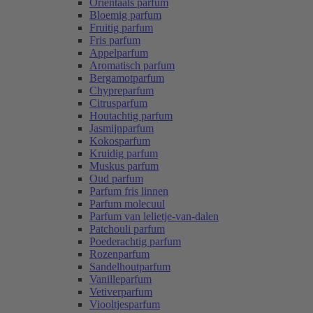
Oriëntaals parfum
Bloemig parfum
Fruitig parfum
Fris parfum
Appelparfum
Aromatisch parfum
Bergamotparfum
Chypreparfum
Citrusparfum
Houtachtig parfum
Jasmijnparfum
Kokosparfum
Kruidig parfum
Muskus parfum
Oud parfum
Parfum fris linnen
Parfum molecuul
Parfum van lelietje-van-dalen
Patchouli parfum
Poederachtig parfum
Rozenparfum
Sandelhoutparfum
Vanilleparfum
Vetiverparfum
Viooltjesparfum