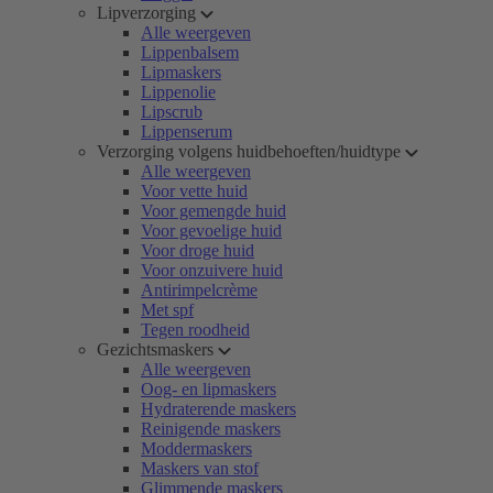
Lipverzorging
Alle weergeven
Lippenbalsem
Lipmaskers
Lippenolie
Lipscrub
Lippenserum
Verzorging volgens huidbehoeften/huidtype
Alle weergeven
Voor vette huid
Voor gemengde huid
Voor gevoelige huid
Voor droge huid
Voor onzuivere huid
Antirimpelcrème
Met spf
Tegen roodheid
Gezichtsmaskers
Alle weergeven
Oog- en lipmaskers
Hydraterende maskers
Reinigende maskers
Moddermaskers
Maskers van stof
Glimmende maskers