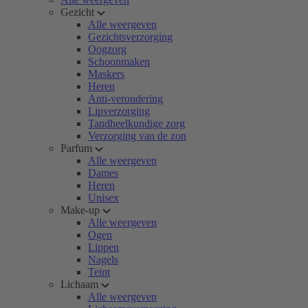
Gezicht
Alle weergeven
Gezichtsverzorging
Oogzorg
Schoonmaken
Maskers
Heren
Anti-veroudering
Lipverzorging
Tandheelkundige zorg
Verzorging van de zon
Parfum
Alle weergeven
Dames
Heren
Unisex
Make-up
Alle weergeven
Ogen
Lippen
Nagels
Teint
Lichaam
Alle weergeven