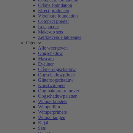
Crème-foundation
Effect producten
Vloeibare foundation
Compact poeder
Los poeder
Make-up sets
Zelfklevende tatoeages
Ogen
Alle weergeven
Oogschaduw
Mascara
Eyeliner
Crème-oogschaduw
Oogschaduwprimer
Glitteroogschaduw
Kunstwimpers
Oogmake-up remover
Oogschaduwpaletten
Wimperborstels
Wimperlijm
Wimperprimers
Wimpertangen
Kajal
Sets