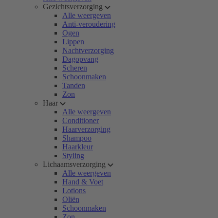
Gezichtsverzorging
Alle weergeven
Anti-veroudering
Ogen
Lippen
Nachtverzorging
Dagopvang
Scheren
Schoonmaken
Tanden
Zon
Haar
Alle weergeven
Conditioner
Haarverzorging
Shampoo
Haarkleur
Styling
Lichaamsverzorging
Alle weergeven
Hand & Voet
Lotions
Oliën
Schoonmaken
Zon