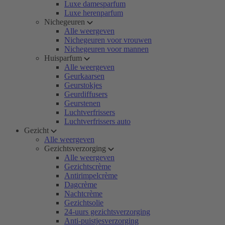
Luxe damesparfum
Luxe herenparfum
Nichegeuren
Alle weergeven
Nichegeuren voor vrouwen
Nichegeuren voor mannen
Huisparfum
Alle weergeven
Geurkaarsen
Geurstokjes
Geurdiffusers
Geurstenen
Luchtverfrissers
Luchtverfrissers auto
Gezicht
Alle weergeven
Gezichtsverzorging
Alle weergeven
Gezichtscrème
Antirimpelcrème
Dagcrème
Nachtcrème
Gezichtsolie
24-uurs gezichtsverzorging
Anti-puistjesverzorging