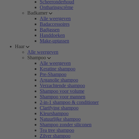
Scheeronderhoud
Ontharingscrème
Badkamer
Alle weergeven
Badaccessoires
Badjassen
Handdoeken
Make-uptassen
Haar
Alle weergeven
Shampoo
Alle weergeven
Keratine shampoo
Pre-Shampoo
Arganolie shampoo
Verzachtende shampoo
Shampoo voor volume
Shampoo voor mannen
2-in-1 shampoo & conditioner
Clarifying shampoo
Kleurshampoo
Natuurlijke shampoo
Shampoo zonder siliconen
Tea tree shampoo
Zilver shampoo