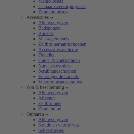
Manicuresets
Lichaamsverzorgingssets
Zonnebrandsets
Accessoires
Alle weergeven
Badsponzen
Borstels
Massageborstels
Zelfbruinerhandschoenen
Accessoires pedicure
Flanellen
Hand- & voetsieraden
Nagelaccessoires
Scrubhandschoenen
Vervangende borstels
Verzorgingsaccessoires
Zon & bescherming
Alle weergeven
Aftersun
Zelfbruiners
Zonnebrand
Ontharen
Alle weergeven
Koude en warme was
Scheermesjes