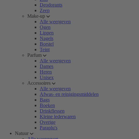
Deodorants
Zeep
Make-up
Alle weergeven
Ogen
Lippen
Nagels
Borstel
Teint
Parfum
Alle weergeven
Dames
Heren
Unisex
Accessoires
Alle weergeven
Afwas- en reinigingsmiddelen
Bags
Boeken
Drinkflessen
Kleine lederwaren
Overige
Paraplu's
Natuur
Alle weergeven