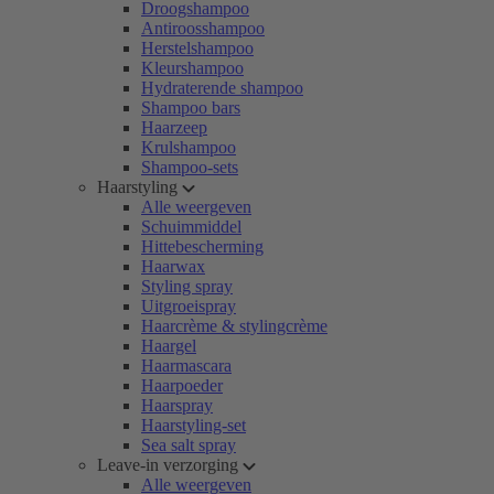
Droogshampoo
Antiroosshampoo
Herstelshampoo
Kleurshampoo
Hydraterende shampoo
Shampoo bars
Haarzeep
Krulshampoo
Shampoo-sets
Haarstyling
Alle weergeven
Schuimmiddel
Hittebescherming
Haarwax
Styling spray
Uitgroeispray
Haarcrème & stylingcrème
Haargel
Haarmascara
Haarpoeder
Haarspray
Haarstyling-set
Sea salt spray
Leave-in verzorging
Alle weergeven