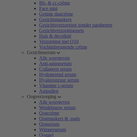
Bb- & cc-crème
Face mist
Getinte dagcrème
Gezichtsmaskers
Gezichtsverzorging zonder parabenen
Gezichtverzorgingssets
Hals & decolleté
Verzorging met Q10
Vochtinbrengende crème
Gezichtsserum
Alle weergeven
Anti-agingserum
Collageen serum
Hydraterend serum
Hyaluronzuur serum
Vitamine c-serum
Ampullen
Oogverzorging
Alle weergeven
Wenkbrauw serum
Oogcrème
Oogmaskers & -pads
Oogserum
Wimperserum
Ooggel