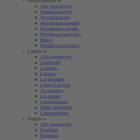
Wenkbrauwen
Alle weergeven
Wenkbrauwverf
Wenkbrauwgel
Wenkbrauwpomade
Wenkbrauw poeder
Wenkbrauwpotloden
Pincet
Wenkbrauwscharen
Lippen
Alle weergeven
Lippenstift
Lipgloss
Lipliner
Lip plumper
Liquid Lipstick
Accessoires
Lip primer
Lippenbalsem
Matte lippenstift
Lippenstiftsets
Nagels
Alle weergeven
Nagellak
Basislaag