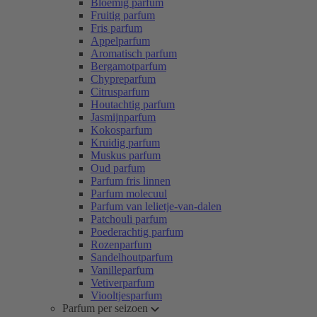
Bloemig parfum
Fruitig parfum
Fris parfum
Appelparfum
Aromatisch parfum
Bergamotparfum
Chypreparfum
Citrusparfum
Houtachtig parfum
Jasmijnparfum
Kokosparfum
Kruidig parfum
Muskus parfum
Oud parfum
Parfum fris linnen
Parfum molecuul
Parfum van lelietje-van-dalen
Patchouli parfum
Poederachtig parfum
Rozenparfum
Sandelhoutparfum
Vanilleparfum
Vetiverparfum
Viooltjesparfum
Parfum per seizoen