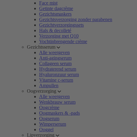
Face mist
Getinte dagcrème
Gezichtsmaskers
Gezichtsverzorging zonder parabenen
Gezichtverzorgingssets
Hals & decolleté
Verzorging met Q10
Vochtinbrengende crème
Gezichtsserum
Alle weergeven
Anti-agingserum
Collageen serum
Hydraterend serum
Hyaluronzuur serum
Vitamine c-serum
Ampullen
Oogverzorging
Alle weergeven
Wenkbrauw serum
Oogcrème
Oogmaskers & -pads
Oogserum
Wimperserum
Ooggel
Lipverzorging