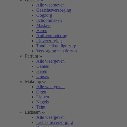
Alle weergeven
Gezichtsverzorging
Oogzorg
Schoonmaken
Maskers
Heren
Anti-veroudering
Lipverzorging
Tandheelkundige zorg
Verzorging van de zon
Parfum
Alle weergeven
Dames
Heren
Unisex
Make-up
Alle weergeven
Ogen
Lippen
Nagels
Teint
Lichaam
Alle weergeven
Lichaamsverzorging