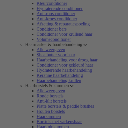
Kleurconditioner
Hydraterende conditioner
Anti-roos conditioner
Anti-kroes conditioner
Afzetting & reparatiespoeling
Conditioner bars
Conditioner voor krullend haar
Volumeconditioner
Haarmasker & haarbehandeling
Alle weergeven
Shea butter voor haar
Haarbehandeling voor droog haar
Conditioner voor gekleurd haar
Hydraterende haarbehandeling
Keratine haarbehandeling
Haarbehandeling krullen
Haarborstels & kammen
Alle weergeven
Ronde borstels
Anti-klit borstels
Platte borstels & paddle brushes
Houten borstels
Haarkammen
Borstels met varkenshaar
Haarknipkammen