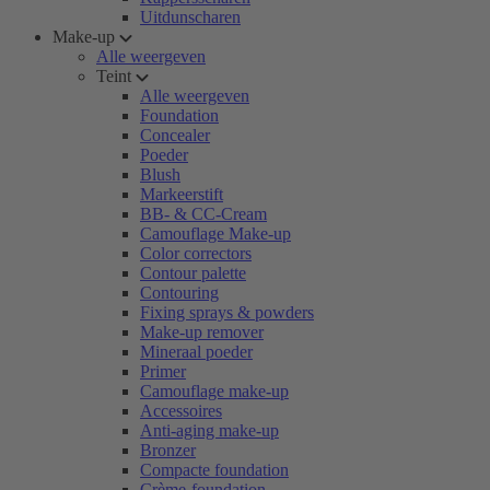
Uitdunscharen
Make-up
Alle weergeven
Teint
Alle weergeven
Foundation
Concealer
Poeder
Blush
Markeerstift
BB- & CC-Cream
Camouflage Make-up
Color correctors
Contour palette
Contouring
Fixing sprays & powders
Make-up remover
Mineraal poeder
Primer
Camouflage make-up
Accessoires
Anti-aging make-up
Bronzer
Compacte foundation
Crème-foundation