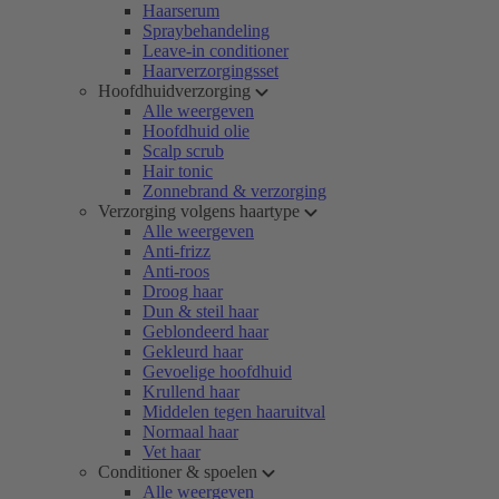
Haarserum
Spraybehandeling
Leave-in conditioner
Haarverzorgingsset
Hoofdhuidverzorging
Alle weergeven
Hoofdhuid olie
Scalp scrub
Hair tonic
Zonnebrand & verzorging
Verzorging volgens haartype
Alle weergeven
Anti-frizz
Anti-roos
Droog haar
Dun & steil haar
Geblondeerd haar
Gekleurd haar
Gevoelige hoofdhuid
Krullend haar
Middelen tegen haaruitval
Normaal haar
Vet haar
Conditioner & spoelen
Alle weergeven