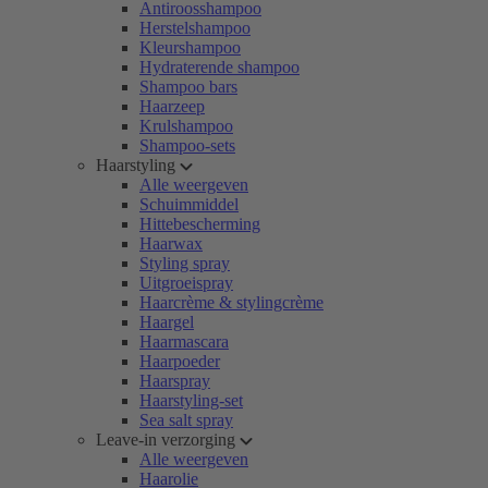
Antiroosshampoo
Herstelshampoo
Kleurshampoo
Hydraterende shampoo
Shampoo bars
Haarzeep
Krulshampoo
Shampoo-sets
Haarstyling
Alle weergeven
Schuimmiddel
Hittebescherming
Haarwax
Styling spray
Uitgroeispray
Haarcrème & stylingcrème
Haargel
Haarmascara
Haarpoeder
Haarspray
Haarstyling-set
Sea salt spray
Leave-in verzorging
Alle weergeven
Haarolie