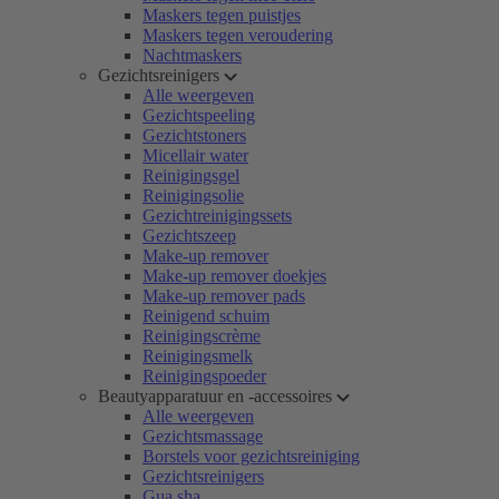
Maskers tegen puistjes
Maskers tegen veroudering
Nachtmaskers
Gezichtsreinigers
Alle weergeven
Gezichtspeeling
Gezichtstoners
Micellair water
Reinigingsgel
Reinigingsolie
Gezichtreinigingssets
Gezichtszeep
Make-up remover
Make-up remover doekjes
Make-up remover pads
Reinigend schuim
Reinigingscrème
Reinigingsmelk
Reinigingspoeder
Beautyapparatuur en -accessoires
Alle weergeven
Gezichtsmassage
Borstels voor gezichtsreiniging
Gezichtsreinigers
Gua sha