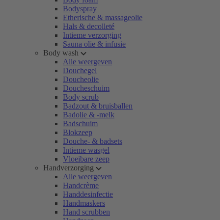
Bodyspray
Etherische & massageolie
Hals & decolleté
Intieme verzorging
Sauna olie & infusie
Body wash
Alle weergeven
Douchegel
Doucheolie
Doucheschuim
Body scrub
Badzout & bruisballen
Badolie & -melk
Badschuim
Blokzeep
Douche- & badsets
Intieme wasgel
Vloeibare zeep
Handverzorging
Alle weergeven
Handcrème
Handdesinfectie
Handmaskers
Hand scrubben