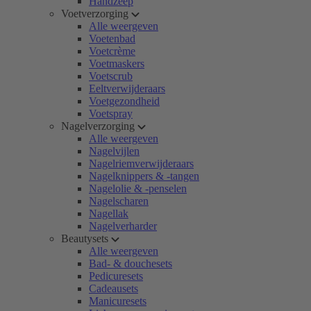
Handzeep
Voetverzorging
Alle weergeven
Voetenbad
Voetcrème
Voetmaskers
Voetscrub
Eeltverwijderaars
Voetgezondheid
Voetspray
Nagelverzorging
Alle weergeven
Nagelvijlen
Nagelriemverwijderaars
Nagelknippers & -tangen
Nagelolie & -penselen
Nagelscharen
Nagellak
Nagelverharder
Beautysets
Alle weergeven
Bad- & douchesets
Pedicuresets
Cadeausets
Manicuresets