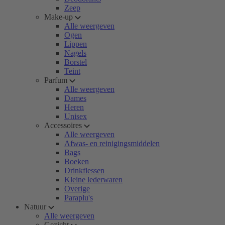
Zeep
Make-up
Alle weergeven
Ogen
Lippen
Nagels
Borstel
Teint
Parfum
Alle weergeven
Dames
Heren
Unisex
Accessoires
Alle weergeven
Afwas- en reinigingsmiddelen
Bags
Boeken
Drinkflessen
Kleine lederwaren
Overige
Paraplu's
Natuur
Alle weergeven
Gezicht