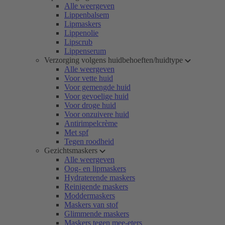
Alle weergeven
Lippenbalsem
Lipmaskers
Lippenolie
Lipscrub
Lippenserum
Verzorging volgens huidbehoeften/huidtype
Alle weergeven
Voor vette huid
Voor gemengde huid
Voor gevoelige huid
Voor droge huid
Voor onzuivere huid
Antirimpelcrème
Met spf
Tegen roodheid
Gezichtsmaskers
Alle weergeven
Oog- en lipmaskers
Hydraterende maskers
Reinigende maskers
Moddermaskers
Maskers van stof
Glimmende maskers
Maskers tegen mee-eters