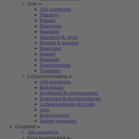
Haar
Alle weergeven
Shampoo
Pomade
Hairstyling
Haarkleur
Haaruitval & -groei
Borstels & kammen
Haarcrème
Haargel
Haarpasta
Haarverzorging
Tondeuses
Lichaamsverzorging
Alle weergeven
Bodylotions
Deodorants & antitranspirants
Douchegel & doucheproducten
Lichaamsreiniging & scrubs
Zeep
Bodygroomers
Intieme verzorging
Drogisterij
Alle weergeven
Gezichtsverzorging