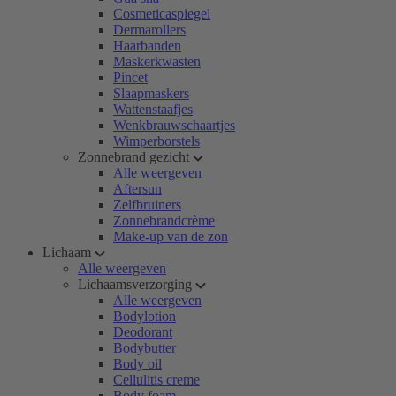
Cosmeticaspiegel
Dermarollers
Haarbanden
Maskerkwasten
Pincet
Slaapmaskers
Wattenstaafjes
Wenkbrauwschaartjes
Wimperborstels
Zonnebrand gezicht
Alle weergeven
Aftersun
Zelfbruiners
Zonnebrandcrème
Make-up van de zon
Lichaam
Alle weergeven
Lichaamsverzorging
Alle weergeven
Bodylotion
Deodorant
Bodybutter
Body oil
Cellulitis creme
Body foam