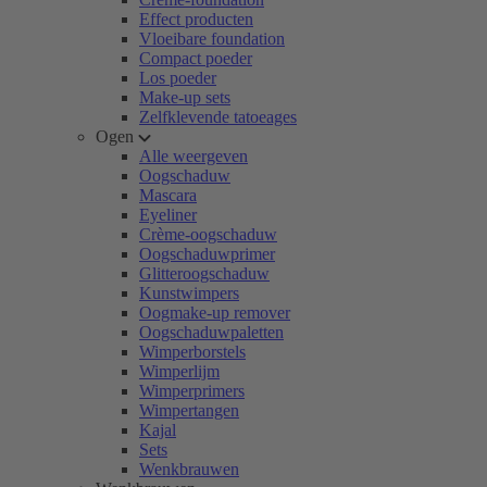
Effect producten
Vloeibare foundation
Compact poeder
Los poeder
Make-up sets
Zelfklevende tatoeages
Ogen
Alle weergeven
Oogschaduw
Mascara
Eyeliner
Crème-oogschaduw
Oogschaduwprimer
Glitteroogschaduw
Kunstwimpers
Oogmake-up remover
Oogschaduwpaletten
Wimperborstels
Wimperlijm
Wimperprimers
Wimpertangen
Kajal
Sets
Wenkbrauwen