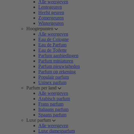
Alle weergeven
Lentegeuren
Herfst geuren
Zomergeuren
Wintergeuren
Hoogtepunten
Alle weergeven
Eau de Cologne
Eau de Parfum
Eau de Toilette
Parfum aanbiedingen
Parfum miniaturen
Parfum nieuwigheden
Parfum op rekening
Populair parfum
Unisex parfum
Parfum per land
Alle weergeven
Arabisch parfum
Frans parfum
Italiaans parfum
Spaans parfum
Luxe parfum
Alle weergeven
Luxe damesparfum