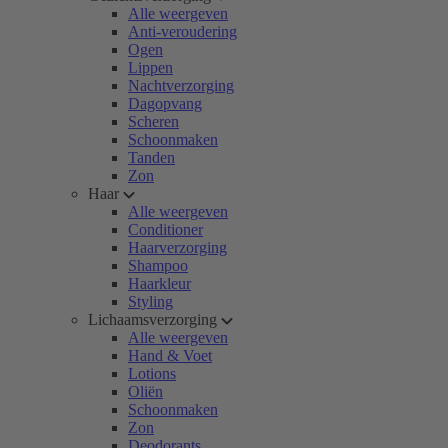
Alle weergeven
Anti-veroudering
Ogen
Lippen
Nachtverzorging
Dagopvang
Scheren
Schoonmaken
Tanden
Zon
Haar
Alle weergeven
Conditioner
Haarverzorging
Shampoo
Haarkleur
Styling
Lichaamsverzorging
Alle weergeven
Hand & Voet
Lotions
Oliën
Schoonmaken
Zon
Deodorants