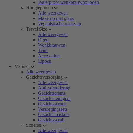
Waterproof wenkbrauwpotloden
Hoogtepunten
Alle weergeven
Make-up met glans
Veganistische make-up
Travel Size
Alle weergeven
Ogen
Wenkbrauwen
Teint
Accessoires
Lippen
Mannen
Alle weergeven
Gezichtsverzorging
Alle weergeven
Anti-veroudering
Gezichtscrème
Gezichtsreinigers
Gezichtsserum
Verzorgingssets
Gezichtsmaskers
Gezichtsscrub
Scheren
Alle weergeven