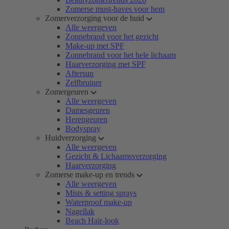
Zomerse must-haves voor hem
Zomerverzorging voor de huid
Alle weergeven
Zonnebrand voor het gezicht
Make-up met SPF
Zonnebrand voor het hele lichaam
Haarverzorging met SPF
Aftersun
Zelfbruiner
Zomergeuren
Alle weergeven
Damesgeuren
Herengeuren
Bodyspray
Huidverzorging
Alle weergeven
Gezicht & Lichaamsverzorging
Haarverzorging
Zomerse make-up en trends
Alle weergeven
Mists & setting sprays
Waterproof make-up
Nagellak
Beach Hair-look