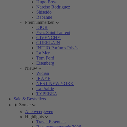
Hugo Boss
Narciso Rodriguez
Shiseido
Rabanne
Premiummerken
DIOR
Yves Saint Laurent
GIVENCHY
GUERLAIN
INITIO Parfums Privés
La Mer
Tom Ford
Eisenberg
Nieuw
Widian
IRÄYE
NEST NEW YORK
La Prairie
TYPEBEA
Sale & Bestsellers
☀️ Zomer
Alle weergeven
Highlights
Travel Essentials
Beautyzomertrends 2026