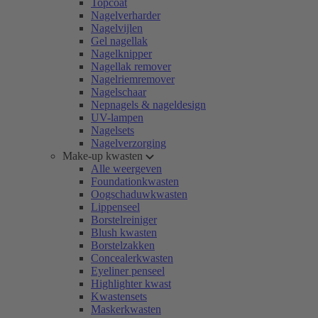
Topcoat
Nagelverharder
Nagelvijlen
Gel nagellak
Nagelknipper
Nagellak remover
Nagelriemremover
Nagelschaar
Nepnagels & nageldesign
UV-lampen
Nagelsets
Nagelverzorging
Make-up kwasten
Alle weergeven
Foundationkwasten
Oogschaduwkwasten
Lippenseel
Borstelreiniger
Blush kwasten
Borstelzakken
Concealerkwasten
Eyeliner penseel
Highlighter kwast
Kwastensets
Maskerkwasten