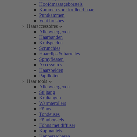
Hoofdmassageborstels
Kammen voor krullend haar
Puntkammen
Vent brushes
Haaraccessoires
Alle weergeven
Haarbanden
Krulspelden
Scrunchies
Haarclips & barrettes
Sprayflessen
Accessoires
Haarspelden
Papillotten
Haar-tools
Alle weergeven
Stijltang
Krultangen
Warmterollers
Föhns
Tondeuses
Föhnborstels
Föhns met diffuser
Kapmantels
Kappersscharen