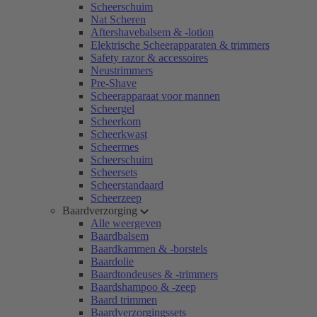
Scheerschuim
Nat Scheren
Aftershavebalsem & -lotion
Elektrische Scheerapparaten & trimmers
Safety razor & accessoires
Neustrimmers
Pre-Shave
Scheerapparaat voor mannen
Scheergel
Scheerkom
Scheerkwast
Scheermes
Scheerschuim
Scheersets
Scheerstandaard
Scheerzeep
Baardverzorging
Alle weergeven
Baardbalsem
Baardkammen & -borstels
Baardolie
Baardtondeuses & -trimmers
Baardshampoo & -zeep
Baard trimmen
Baardverzorgingssets