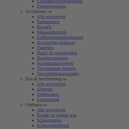
Lichaamsverzorgingssets
Zonnebrandsets
Accessoires
Alle weergeven
Badsponzen
Borstels
Massageborstels
Zelfbruinerhandschoenen
Accessoires pedicure
Flanellen
Hand- & voetsieraden
Nagelaccessoires
Scrubhandschoenen
Vervangende borstels
Verzorgingsaccessoires
Zon & bescherming
Alle weergeven
Aftersun
Zelfbruiners
Zonnebrand
Ontharen
Alle weergeven
Koude en warme was
Scheermesjes
Scheeronderhoud