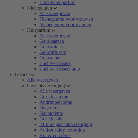
Luxe herenparfum
Nichegeuren
Alle weergeven
Nichegeuren voor vrouwen
Nichegeuren voor mannen
Huisparfum
Alle weergeven
Geurkaarsen
Geurstokjes
Geurdiffusers
Geurstenen
Luchtverfrissers
Luchtverfrissers auto
Gezicht
Alle weergeven
Gezichtsverzorging
Alle weergeven
Gezichtscrème
Antirimpelcrème
Dagcrème
Nachtcrème
Gezichtsolie
24-uurs gezichtsverzorging
Anti-puistjesverzorging
Bb- & cc-crème