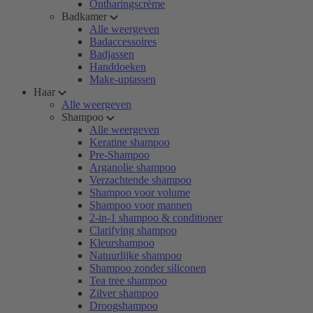
Ontharingscrème
Badkamer
Alle weergeven
Badaccessoires
Badjassen
Handdoeken
Make-uptassen
Haar
Alle weergeven
Shampoo
Alle weergeven
Keratine shampoo
Pre-Shampoo
Arganolie shampoo
Verzachtende shampoo
Shampoo voor volume
Shampoo voor mannen
2-in-1 shampoo & conditioner
Clarifying shampoo
Kleurshampoo
Natuurlijke shampoo
Shampoo zonder siliconen
Tea tree shampoo
Zilver shampoo
Droogshampoo