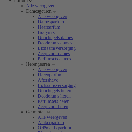
Parfum
Alle weergeven
Damesgeuren
Alle weergeven
Damesparfum
Haarparfum
Bodymist
Douchegels dames
Deodorants dames
Lichaamsverzorging
Zeep voor dames
Parfumsets dames
Herengeuren
Alle weergeven
Herenparfum
Aftershave
Lichaamsverzorging
Douchegels heren
Deodorants heren
Parfumsets heren
Zeep voor heren
Geurnoten
Alle weergeven
Amberparfum
Oriëntaals parfum