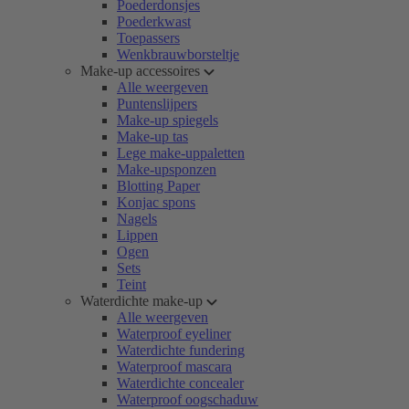
Poederdonsjes
Poederkwast
Toepassers
Wenkbrauwborsteltje
Make-up accessoires
Alle weergeven
Puntenslijpers
Make-up spiegels
Make-up tas
Lege make-uppaletten
Make-upsponzen
Blotting Paper
Konjac spons
Nagels
Lippen
Ogen
Sets
Teint
Waterdichte make-up
Alle weergeven
Waterproof eyeliner
Waterdichte fundering
Waterproof mascara
Waterdichte concealer
Waterproof oogschaduw