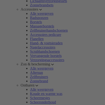
Lichaamsverzorgingssets
Zonnebrandsets
Accessoires
Alle weergeven
Badsponzen
Borstels
Massageborstels
Zelfbruinerhandschoenen
Accessoires pedicure
Flanellen
Hand- & voetsieraden
Nagelaccessoires
Scrubhandschoenen
Vervangende borstels
Verzorgingsaccessoires
Zon & bescherming
Alle weergeven
Aftersun
Zelfbruiners
Zonnebrand
Ontharen
Alle weergeven
Koude en warme was
Scheermesjes
Scheeronderhoud