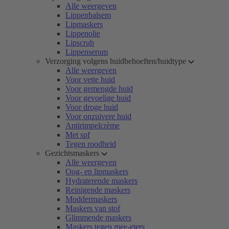
Alle weergeven
Lippenbalsem
Lipmaskers
Lippenolie
Lipscrub
Lippenserum
Verzorging volgens huidbehoeften/huidtype
Alle weergeven
Voor vette huid
Voor gemengde huid
Voor gevoelige huid
Voor droge huid
Voor onzuivere huid
Antirimpelcrème
Met spf
Tegen roodheid
Gezichtsmaskers
Alle weergeven
Oog- en lipmaskers
Hydraterende maskers
Reinigende maskers
Moddermaskers
Maskers van stof
Glimmende maskers
Maskers tegen mee-eters