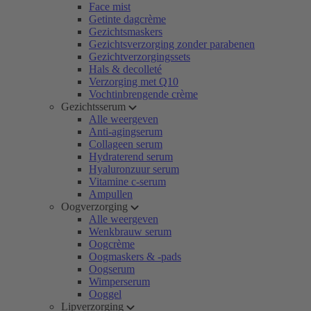
Face mist
Getinte dagcrème
Gezichtsmaskers
Gezichtsverzorging zonder parabenen
Gezichtverzorgingssets
Hals & decolleté
Verzorging met Q10
Vochtinbrengende crème
Gezichtsserum
Alle weergeven
Anti-agingserum
Collageen serum
Hydraterend serum
Hyaluronzuur serum
Vitamine c-serum
Ampullen
Oogverzorging
Alle weergeven
Wenkbrauw serum
Oogcrème
Oogmaskers & -pads
Oogserum
Wimperserum
Ooggel
Lipverzorging