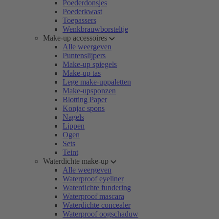
Poederdonsjes
Poederkwast
Toepassers
Wenkbrauwborsteltje
Make-up accessoires
Alle weergeven
Puntenslijpers
Make-up spiegels
Make-up tas
Lege make-uppaletten
Make-upsponzen
Blotting Paper
Konjac spons
Nagels
Lippen
Ogen
Sets
Teint
Waterdichte make-up
Alle weergeven
Waterproof eyeliner
Waterdichte fundering
Waterproof mascara
Waterdichte concealer
Waterproof oogschaduw