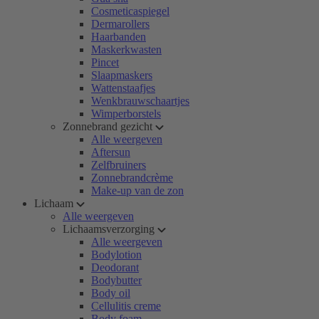
Cosmeticaspiegel
Dermarollers
Haarbanden
Maskerkwasten
Pincet
Slaapmaskers
Wattenstaafjes
Wenkbrauwschaartjes
Wimperborstels
Zonnebrand gezicht
Alle weergeven
Aftersun
Zelfbruiners
Zonnebrandcrème
Make-up van de zon
Lichaam
Alle weergeven
Lichaamsverzorging
Alle weergeven
Bodylotion
Deodorant
Bodybutter
Body oil
Cellulitis creme
Body foam