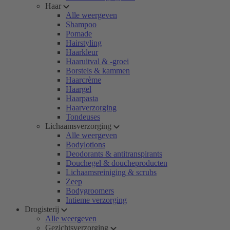
Haar
Alle weergeven
Shampoo
Pomade
Hairstyling
Haarkleur
Haaruitval & -groei
Borstels & kammen
Haarcrème
Haargel
Haarpasta
Haarverzorging
Tondeuses
Lichaamsverzorging
Alle weergeven
Bodylotions
Deodorants & antitranspirants
Douchegel & doucheproducten
Lichaamsreiniging & scrubs
Zeep
Bodygroomers
Intieme verzorging
Drogisterij
Alle weergeven
Gezichtsverzorging