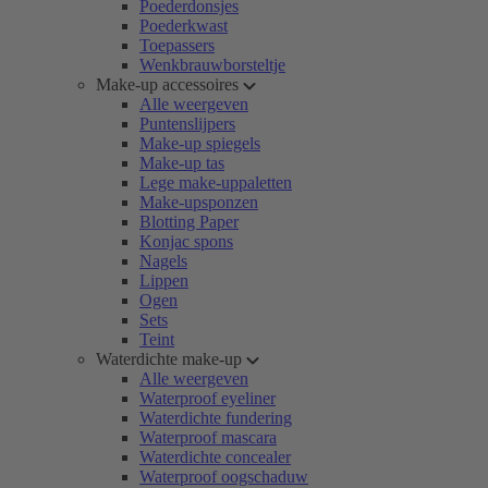
Poederdonsjes
Poederkwast
Toepassers
Wenkbrauwborsteltje
Make-up accessoires
Alle weergeven
Puntenslijpers
Make-up spiegels
Make-up tas
Lege make-uppaletten
Make-upsponzen
Blotting Paper
Konjac spons
Nagels
Lippen
Ogen
Sets
Teint
Waterdichte make-up
Alle weergeven
Waterproof eyeliner
Waterdichte fundering
Waterproof mascara
Waterdichte concealer
Waterproof oogschaduw