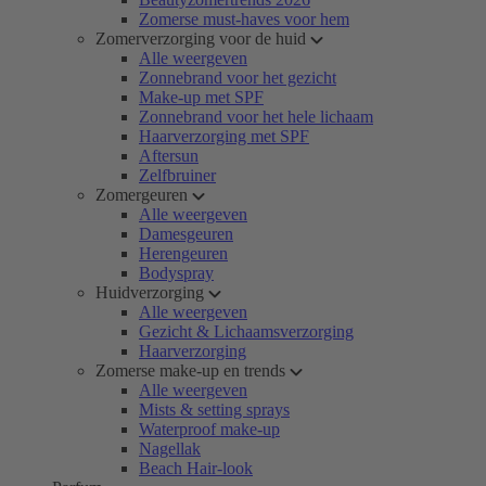
Zomerse must-haves voor hem
Zomerverzorging voor de huid
Alle weergeven
Zonnebrand voor het gezicht
Make-up met SPF
Zonnebrand voor het hele lichaam
Haarverzorging met SPF
Aftersun
Zelfbruiner
Zomergeuren
Alle weergeven
Damesgeuren
Herengeuren
Bodyspray
Huidverzorging
Alle weergeven
Gezicht & Lichaamsverzorging
Haarverzorging
Zomerse make-up en trends
Alle weergeven
Mists & setting sprays
Waterproof make-up
Nagellak
Beach Hair-look