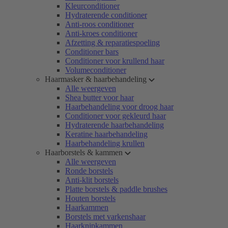
Kleurconditioner
Hydraterende conditioner
Anti-roos conditioner
Anti-kroes conditioner
Afzetting & reparatiespoeling
Conditioner bars
Conditioner voor krullend haar
Volumeconditioner
Haarmasker & haarbehandeling
Alle weergeven
Shea butter voor haar
Haarbehandeling voor droog haar
Conditioner voor gekleurd haar
Hydraterende haarbehandeling
Keratine haarbehandeling
Haarbehandeling krullen
Haarborstels & kammen
Alle weergeven
Ronde borstels
Anti-klit borstels
Platte borstels & paddle brushes
Houten borstels
Haarkammen
Borstels met varkenshaar
Haarknipkammen