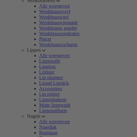
Wenkbrauwen
Alle weergeven
Wenkbrauwverf
Wenkbrauwgel
Wenkbrauwpomade
Wenkbrauw poeder
Wenkbrauwpotloden
Pincet
Wenkbrauwscharen
Lippen
Alle weergeven
Lippenstift
Lipgloss
Lipliner
Lip plumper
Liquid Lipstick
Accessoires
Lip primer
Lippenbalsem
Matte lippenstift
Lippenstiftsets
Nagels
Alle weergeven
Nagellak
Basislaag