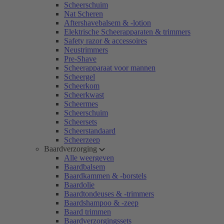
Scheerschuim
Nat Scheren
Aftershavebalsem & -lotion
Elektrische Scheerapparaten & trimmers
Safety razor & accessoires
Neustrimmers
Pre-Shave
Scheerapparaat voor mannen
Scheergel
Scheerkom
Scheerkwast
Scheermes
Scheerschuim
Scheersets
Scheerstandaard
Scheerzeep
Baardverzorging
Alle weergeven
Baardbalsem
Baardkammen & -borstels
Baardolie
Baardtondeuses & -trimmers
Baardshampoo & -zeep
Baard trimmen
Baardverzorgingssets