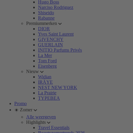
Hugo Boss
Narciso Rodriguez
Shiseido
Rabanne
Premiummerken
DIOR
Yves Saint Laurent
GIVENCHY
GUERLAIN
INITIO Parfums Privés
La Mer
Tom Ford
Eisenberg
Nieuw
Widian
IRÄYE
NEST NEW YORK
La Prairie
TYPEBEA
Promo
☀️ Zomer
Alle weergeven
Highlights
Travel Essentials
Beautyzomertrends 2026