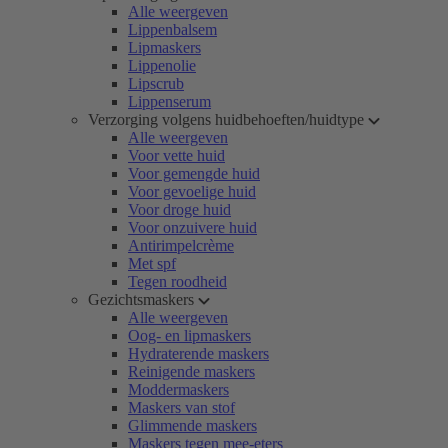
Alle weergeven
Lippenbalsem
Lipmaskers
Lippenolie
Lipscrub
Lippenserum
Verzorging volgens huidbehoeften/huidtype
Alle weergeven
Voor vette huid
Voor gemengde huid
Voor gevoelige huid
Voor droge huid
Voor onzuivere huid
Antirimpelcrème
Met spf
Tegen roodheid
Gezichtsmaskers
Alle weergeven
Oog- en lipmaskers
Hydraterende maskers
Reinigende maskers
Moddermaskers
Maskers van stof
Glimmende maskers
Maskers tegen mee-eters