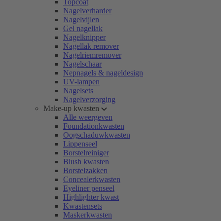
Topcoat
Nagelverharder
Nagelvijlen
Gel nagellak
Nagelknipper
Nagellak remover
Nagelriemremover
Nagelschaar
Nepnagels & nageldesign
UV-lampen
Nagelsets
Nagelverzorging
Make-up kwasten
Alle weergeven
Foundationkwasten
Oogschaduwkwasten
Lippenseel
Borstelreiniger
Blush kwasten
Borstelzakken
Concealerkwasten
Eyeliner penseel
Highlighter kwast
Kwastensets
Maskerkwasten