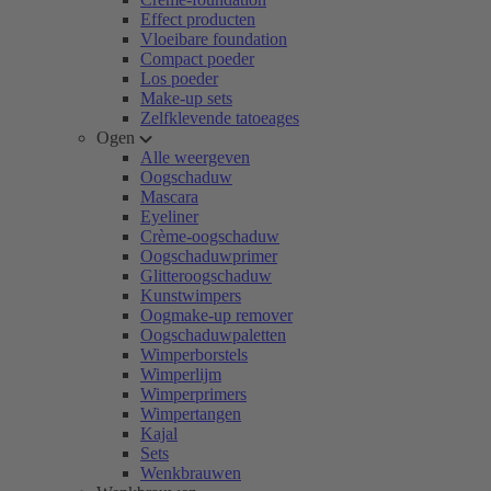
Effect producten
Vloeibare foundation
Compact poeder
Los poeder
Make-up sets
Zelfklevende tatoeages
Ogen
Alle weergeven
Oogschaduw
Mascara
Eyeliner
Crème-oogschaduw
Oogschaduwprimer
Glitteroogschaduw
Kunstwimpers
Oogmake-up remover
Oogschaduwpaletten
Wimperborstels
Wimperlijm
Wimperprimers
Wimpertangen
Kajal
Sets
Wenkbrauwen