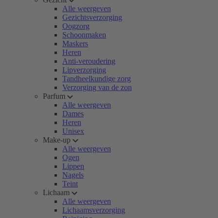
Alle weergeven
Gezichtsverzorging
Oogzorg
Schoonmaken
Maskers
Heren
Anti-veroudering
Lipverzorging
Tandheelkundige zorg
Verzorging van de zon
Parfum
Alle weergeven
Dames
Heren
Unisex
Make-up
Alle weergeven
Ogen
Lippen
Nagels
Teint
Lichaam
Alle weergeven
Lichaamsverzorging