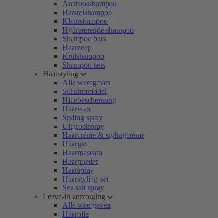
Antiroosshampoo
Herstelshampoo
Kleurshampoo
Hydraterende shampoo
Shampoo bars
Haarzeep
Krulshampoo
Shampoo-sets
Haarstyling
Alle weergeven
Schuimmiddel
Hittebescherming
Haarwax
Styling spray
Uitgroeispray
Haarcrème & stylingcrème
Haargel
Haarmascara
Haarpoeder
Haarspray
Haarstyling-set
Sea salt spray
Leave-in verzorging
Alle weergeven
Haarolie