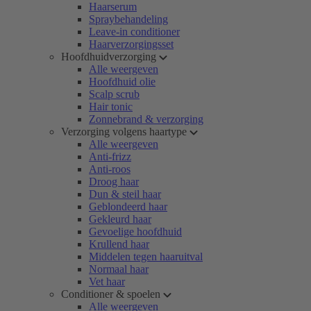
Haarserum
Spraybehandeling
Leave-in conditioner
Haarverzorgingsset
Hoofdhuidverzorging
Alle weergeven
Hoofdhuid olie
Scalp scrub
Hair tonic
Zonnebrand & verzorging
Verzorging volgens haartype
Alle weergeven
Anti-frizz
Anti-roos
Droog haar
Dun & steil haar
Geblondeerd haar
Gekleurd haar
Gevoelige hoofdhuid
Krullend haar
Middelen tegen haaruitval
Normaal haar
Vet haar
Conditioner & spoelen
Alle weergeven