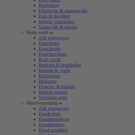
Bodyspray
Etherische & massageolie
Hals & decolleté
Intieme verzorging
Sauna olie & infusie
Body wash
Alle weergeven
Douchegel
Doucheolie
Doucheschuim
Body scrub
Badzout & bruisballen
Badolie & -melk
Badschuim
Blokzeep
Douche- & badsets
Intieme wasgel
Vloeibare zeep
Handverzorging
Alle weergeven
Handcrème
Handdesinfectie
Handmaskers
Hand scrubben