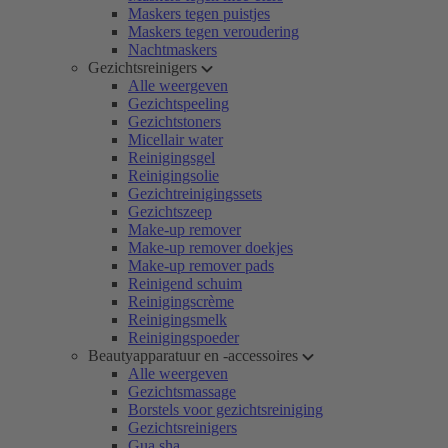
Maskers tegen puistjes
Maskers tegen veroudering
Nachtmaskers
Gezichtsreinigers
Alle weergeven
Gezichtspeeling
Gezichtstoners
Micellair water
Reinigingsgel
Reinigingsolie
Gezichtreinigingssets
Gezichtszeep
Make-up remover
Make-up remover doekjes
Make-up remover pads
Reinigend schuim
Reinigingscrème
Reinigingsmelk
Reinigingspoeder
Beautyapparatuur en -accessoires
Alle weergeven
Gezichtsmassage
Borstels voor gezichtsreiniging
Gezichtsreinigers
Gua sha