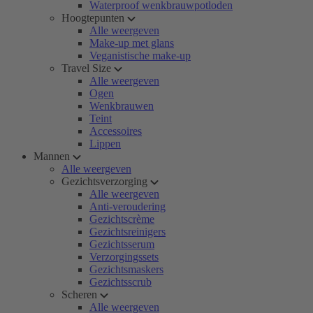
Waterproof wenkbrauwpotloden
Hoogtepunten
Alle weergeven
Make-up met glans
Veganistische make-up
Travel Size
Alle weergeven
Ogen
Wenkbrauwen
Teint
Accessoires
Lippen
Mannen
Alle weergeven
Gezichtsverzorging
Alle weergeven
Anti-veroudering
Gezichtscrème
Gezichtsreinigers
Gezichtsserum
Verzorgingssets
Gezichtsmaskers
Gezichtsscrub
Scheren
Alle weergeven