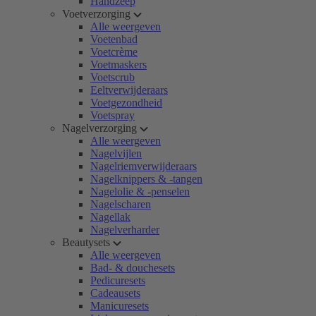
Handzeep
Voetverzorging
Alle weergeven
Voetenbad
Voetcrème
Voetmaskers
Voetscrub
Eeltverwijderaars
Voetgezondheid
Voetspray
Nagelverzorging
Alle weergeven
Nagelvijlen
Nagelriemverwijderaars
Nagelknippers & -tangen
Nagelolie & -penselen
Nagelscharen
Nagellak
Nagelverharder
Beautysets
Alle weergeven
Bad- & douchesets
Pedicuresets
Cadeausets
Manicuresets