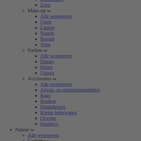
Zeep
Make-up
Alle weergeven
Ogen
Lippen
Nagels
Borstel
Teint
Parfum
Alle weergeven
Dames
Heren
Unisex
Accessoires
Alle weergeven
Afwas- en reinigingsmiddelen
Bags
Boeken
Drinkflessen
Kleine lederwaren
Overige
Paraplu's
Natuur
Alle weergeven
Gezicht