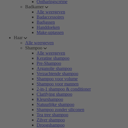
Ontharingscrème
Badkamer
Alle weergeven
Badaccessoires
Badjassen
Handdoeken
Make-uptassen
Haar
Alle weergeven
Shampoo
Alle weergeven
Keratine shampoo
Pre-Shampoo
Arganolie shampoo
Verzachtende shampoo
Shampoo voor volume
Shampoo voor mannen
2-in-1 shampoo & conditioner
Clarifying shampoo
Kleurshampoo
Natuurlijke shampoo
Shampoo zonder siliconen
Tea tree shampoo
Zilver shampoo
Droogshampoo