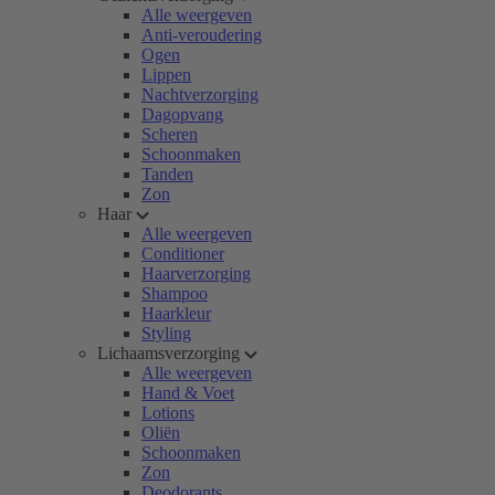
Alle weergeven
Anti-veroudering
Ogen
Lippen
Nachtverzorging
Dagopvang
Scheren
Schoonmaken
Tanden
Zon
Haar
Alle weergeven
Conditioner
Haarverzorging
Shampoo
Haarkleur
Styling
Lichaamsverzorging
Alle weergeven
Hand & Voet
Lotions
Oliën
Schoonmaken
Zon
Deodorants