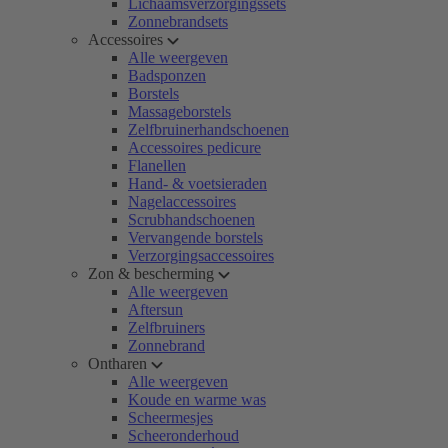
Lichaamsverzorgingssets
Zonnebrandsets
Accessoires
Alle weergeven
Badsponzen
Borstels
Massageborstels
Zelfbruinerhandschoenen
Accessoires pedicure
Flanellen
Hand- & voetsieraden
Nagelaccessoires
Scrubhandschoenen
Vervangende borstels
Verzorgingsaccessoires
Zon & bescherming
Alle weergeven
Aftersun
Zelfbruiners
Zonnebrand
Ontharen
Alle weergeven
Koude en warme was
Scheermesjes
Scheeronderhoud