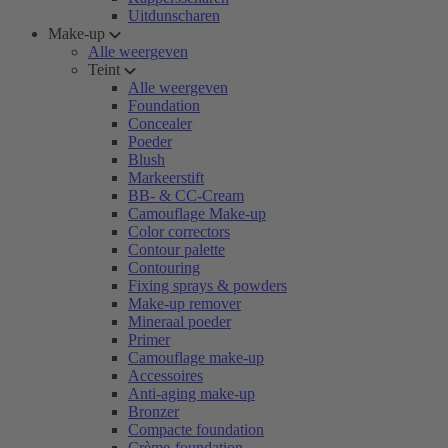
Uitdunscharen
Make-up
Alle weergeven
Teint
Alle weergeven
Foundation
Concealer
Poeder
Blush
Markeerstift
BB- & CC-Cream
Camouflage Make-up
Color correctors
Contour palette
Contouring
Fixing sprays & powders
Make-up remover
Mineraal poeder
Primer
Camouflage make-up
Accessoires
Anti-aging make-up
Bronzer
Compacte foundation
Crème-foundation