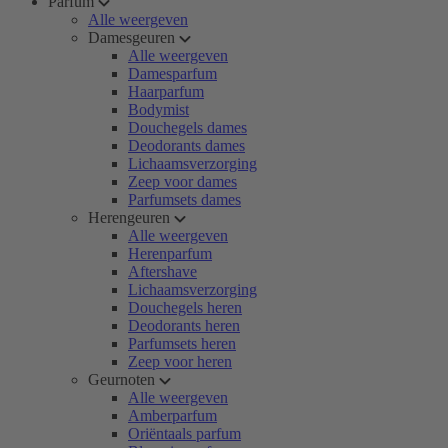
Parfum
Alle weergeven
Damesgeuren
Alle weergeven
Damesparfum
Haarparfum
Bodymist
Douchegels dames
Deodorants dames
Lichaamsverzorging
Zeep voor dames
Parfumsets dames
Herengeuren
Alle weergeven
Herenparfum
Aftershave
Lichaamsverzorging
Douchegels heren
Deodorants heren
Parfumsets heren
Zeep voor heren
Geurnoten
Alle weergeven
Amberparfum
Oriëntaals parfum