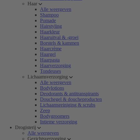
Haar
Alle weergeven
Shampoo
Pomade
Hairstyling
Haarkleur
Haaruitval & -groei
Borstels & kammen
Haarcrème
Haargel
Haarpasta
Haarverzorging
Tondeuses
Lichaamsverzorging
Alle weergeven
Bodylotions
Deodorants & antitranspirants
Douchegel & doucheproducten
Lichaamsreiniging & scrubs
Zeep
Bodygroomers
Intieme verzorging
Drogisterij
Alle weergeven
Gezichtsverzorging