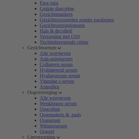
Face mist
Getinte dagcrème
Gezichtsmaskers
Gezichtsverzorging zonder parabenen
Gezichtverzorgingssets
Hals & decolleté
Verzorging met Q10
Vochtinbrengende crème
Gezichtsserum
Alle weergeven
Anti-agingserum
Collageen serum
Hydraterend serum
Hyaluronzuur serum
Vitamine c-serum
Ampullen
Oogverzorging
Alle weergeven
Wenkbrauw serum
Oogcrème
Oogmaskers & -pads
Oogserum
Wimperserum
Ooggel
Lipverzorging