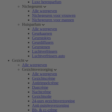
Luxe herenparfum
Nichegeuren
Alle weergeven
Nichegeuren voor vrouwen
Nichegeuren voor mannen
Huisparfum
Alle weergeven
Geurkaarsen
Geurstokjes
Geurdiffusers
Geurstenen
Luchtverfrissers
Luchtverfrissers auto
Gezicht
Alle weergeven
Gezichtsverzorging
Alle weergeven
Gezichtscrème
Antirimpelcrème
Dagcrème
Nachtcrème
Gezichtsolie
24-uurs gezichtsverzorging
Anti-puistjesverzorging
Bb- & cc-crème