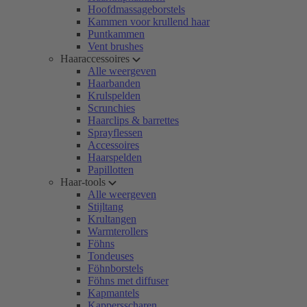
Hoofdmassageborstels
Kammen voor krullend haar
Puntkammen
Vent brushes
Haaraccessoires
Alle weergeven
Haarbanden
Krulspelden
Scrunchies
Haarclips & barrettes
Sprayflessen
Accessoires
Haarspelden
Papillotten
Haar-tools
Alle weergeven
Stijltang
Krultangen
Warmterollers
Föhns
Tondeuses
Föhnborstels
Föhns met diffuser
Kapmantels
Kappersscharen