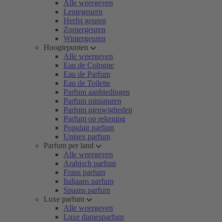
Alle weergeven
Lentegeuren
Herfst geuren
Zomergeuren
Wintergeuren
Hoogtepunten
Alle weergeven
Eau de Cologne
Eau de Parfum
Eau de Toilette
Parfum aanbiedingen
Parfum miniaturen
Parfum nieuwigheden
Parfum op rekening
Populair parfum
Unisex parfum
Parfum per land
Alle weergeven
Arabisch parfum
Frans parfum
Italiaans parfum
Spaans parfum
Luxe parfum
Alle weergeven
Luxe damesparfum