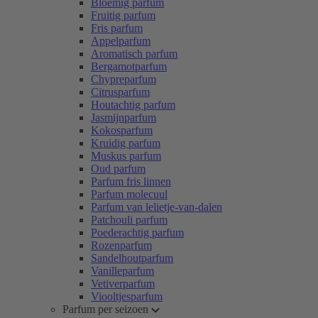
Bloemig parfum
Fruitig parfum
Fris parfum
Appelparfum
Aromatisch parfum
Bergamotparfum
Chypreparfum
Citrusparfum
Houtachtig parfum
Jasmijnparfum
Kokosparfum
Kruidig parfum
Muskus parfum
Oud parfum
Parfum fris linnen
Parfum molecuul
Parfum van lelietje-van-dalen
Patchouli parfum
Poederachtig parfum
Rozenparfum
Sandelhoutparfum
Vanilleparfum
Vetiverparfum
Viooltjesparfum
Parfum per seizoen