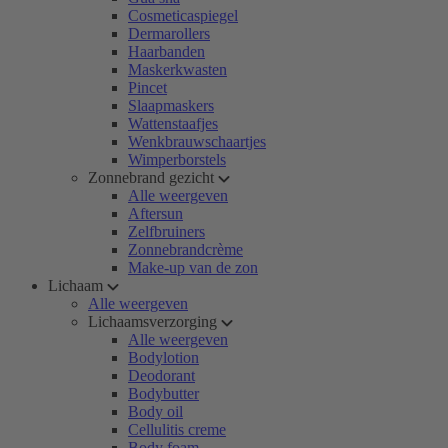
Cosmeticaspiegel
Dermarollers
Haarbanden
Maskerkwasten
Pincet
Slaapmaskers
Wattenstaafjes
Wenkbrauwschaartjes
Wimperborstels
Zonnebrand gezicht
Alle weergeven
Aftersun
Zelfbruiners
Zonnebrandcrème
Make-up van de zon
Lichaam
Alle weergeven
Lichaamsverzorging
Alle weergeven
Bodylotion
Deodorant
Bodybutter
Body oil
Cellulitis creme
Body foam