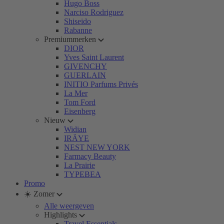
Hugo Boss
Narciso Rodriguez
Shiseido
Rabanne
Premiummerken
DIOR
Yves Saint Laurent
GIVENCHY
GUERLAIN
INITIO Parfums Privés
La Mer
Tom Ford
Eisenberg
Nieuw
Widian
IRÄYE
NEST NEW YORK
Farmacy Beauty
La Prairie
TYPEBEA
Promo
☀️ Zomer
Alle weergeven
Highlights
Travel Essentials