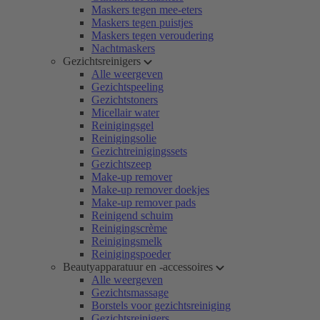
Maskers tegen mee-eters
Maskers tegen puistjes
Maskers tegen veroudering
Nachtmaskers
Gezichtsreinigers
Alle weergeven
Gezichtspeeling
Gezichtstoners
Micellair water
Reinigingsgel
Reinigingsolie
Gezichtreinigingssets
Gezichtszeep
Make-up remover
Make-up remover doekjes
Make-up remover pads
Reinigend schuim
Reinigingscrème
Reinigingsmelk
Reinigingspoeder
Beautyapparatuur en -accessoires
Alle weergeven
Gezichtsmassage
Borstels voor gezichtsreiniging
Gezichtsreinigers