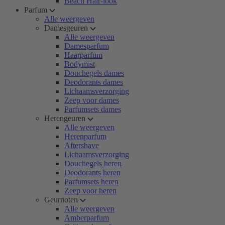
Beach Hair-look
Parfum
Alle weergeven
Damesgeuren
Alle weergeven
Damesparfum
Haarparfum
Bodymist
Douchegels dames
Deodorants dames
Lichaamsverzorging
Zeep voor dames
Parfumsets dames
Herengeuren
Alle weergeven
Herenparfum
Aftershave
Lichaamsverzorging
Douchegels heren
Deodorants heren
Parfumsets heren
Zeep voor heren
Geurnoten
Alle weergeven
Amberparfum