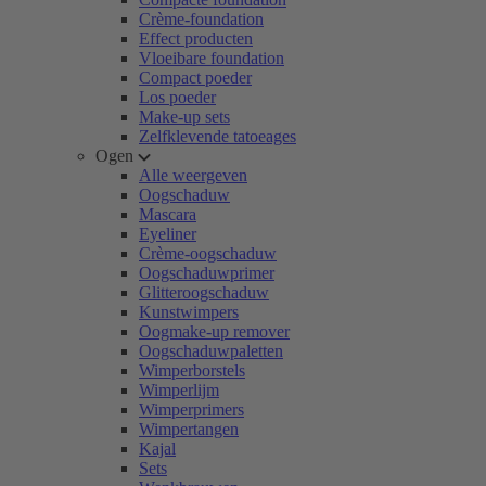
Crème-foundation
Effect producten
Vloeibare foundation
Compact poeder
Los poeder
Make-up sets
Zelfklevende tatoeages
Ogen
Alle weergeven
Oogschaduw
Mascara
Eyeliner
Crème-oogschaduw
Oogschaduwprimer
Glitteroogschaduw
Kunstwimpers
Oogmake-up remover
Oogschaduwpaletten
Wimperborstels
Wimperlijm
Wimperprimers
Wimpertangen
Kajal
Sets