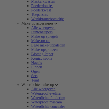
Maskerkwasten
Poederdonsjes
Poederkwast
Toepassers
Wenkbrauwborsteltje
Make-up accessoires
Alle weergeven
Puntenslijpers
Make-up spiegels
Make-up tas
Lege make-uppaletten
Make-upsponzen
Blotting Paper
Konjac spons
Nagels
Lippen
Ogen
Sets
Teint
Waterdichte make-up
Alle weergeven
Waterproof eyeliner
Waterdichte fundering
Waterproof mascara
Waterdichte concealer