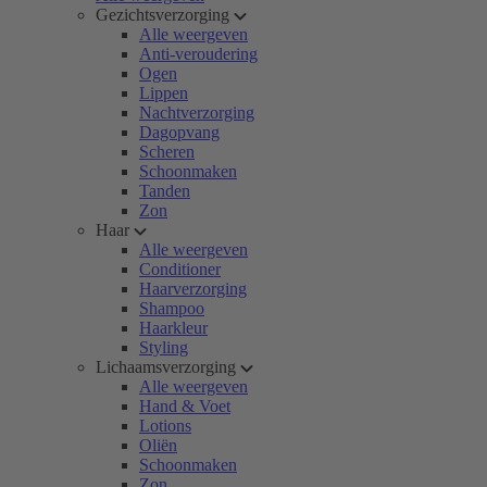
Gezichtsverzorging
Alle weergeven
Anti-veroudering
Ogen
Lippen
Nachtverzorging
Dagopvang
Scheren
Schoonmaken
Tanden
Zon
Haar
Alle weergeven
Conditioner
Haarverzorging
Shampoo
Haarkleur
Styling
Lichaamsverzorging
Alle weergeven
Hand & Voet
Lotions
Oliën
Schoonmaken
Zon