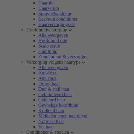
Haarolie
Haarserum
Spraybehandeling
Leave-in conditioner
Haarverzorgingsset
Hoofdhuidverzorging
Alle weergeven
Hoofdhuid olie
Scalp scrub
Hair tonic
Zonnebrand & verzorging
Verzorging volgens haartype
Alle weergeven
Anti-frizz
Anti-roos
Droog haar
Dun & steil haar
Geblondeerd haar
Gekleurd haar
Gevoelige hoofdhuid
Krullend haar
Middelen tegen haaruitval
Normaal haar
Vet haar
Conditioner & spoelen