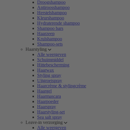
Droogshampoo
Antiroosshampoo
Herstelshampoo
Kleurshampoo
Hydraterende shampoo
Shampoo bars
Haarzeep
Krulshampoo
Shampoo-sets
Haarstyling
Alle weergeven
Schuimmiddel
Hittebescherming
Haarwax
Styling spray
Uitgroeispray
Haarcrème & stylingcrème
Haargel
Haarmascara
Haarpoeder
Haarspray
Haarstyling-set
Sea salt spray
Leave-in verzorging
Alle weergeven