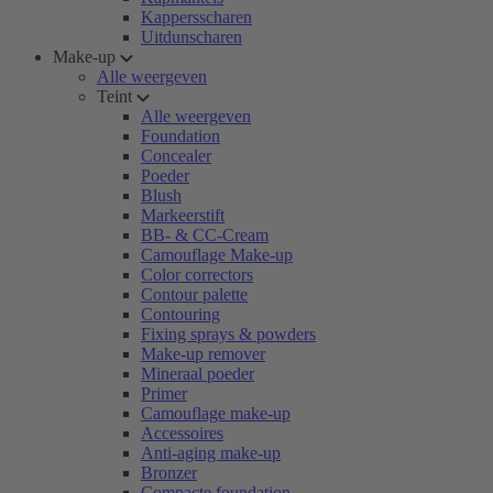
Kappersscharen
Uitdunscharen
Make-up
Alle weergeven
Teint
Alle weergeven
Foundation
Concealer
Poeder
Blush
Markeerstift
BB- & CC-Cream
Camouflage Make-up
Color correctors
Contour palette
Contouring
Fixing sprays & powders
Make-up remover
Mineraal poeder
Primer
Camouflage make-up
Accessoires
Anti-aging make-up
Bronzer
Compacte foundation