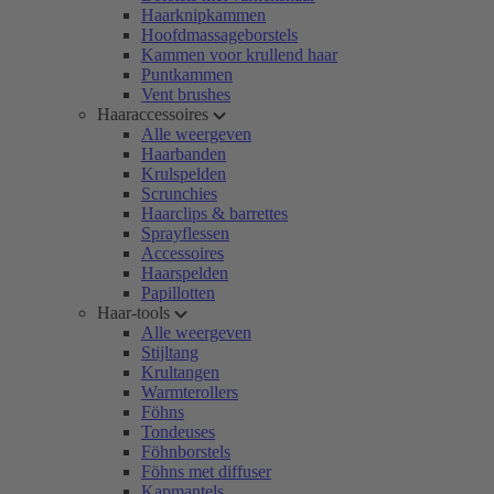
Haarknipkammen
Hoofdmassageborstels
Kammen voor krullend haar
Puntkammen
Vent brushes
Haaraccessoires
Alle weergeven
Haarbanden
Krulspelden
Scrunchies
Haarclips & barrettes
Sprayflessen
Accessoires
Haarspelden
Papillotten
Haar-tools
Alle weergeven
Stijltang
Krultangen
Warmterollers
Föhns
Tondeuses
Föhnborstels
Föhns met diffuser
Kapmantels