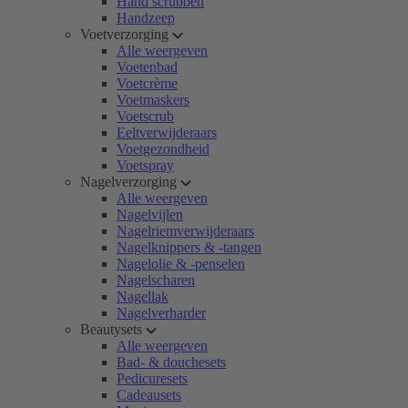
Hand scrubben
Handzeep
Voetverzorging
Alle weergeven
Voetenbad
Voetcrème
Voetmaskers
Voetscrub
Eeltverwijderaars
Voetgezondheid
Voetspray
Nagelverzorging
Alle weergeven
Nagelvijlen
Nagelriemverwijderaars
Nagelknippers & -tangen
Nagelolie & -penselen
Nagelscharen
Nagellak
Nagelverharder
Beautysets
Alle weergeven
Bad- & douchesets
Pedicuresets
Cadeausets