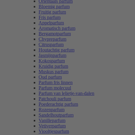
Oriëntaals parfum
Bloemig parfum
Fruitig parfum
Fris parfum
Appelparfum
Aromatisch parfum
Bergamotparfum
Chypreparfum
Citrusparfum
Houtachtig parfum
Jasmijnparfum
Kokosparfum
Kruidig parfum
Muskus parfum
Oud parfum
Parfum fris linnen
Parfum molecuul
Parfum van lelietje-van-dalen
Patchouli parfum
Poederachtig parfum
Rozenparfum
Sandelhoutparfum
Vanilleparfum
Vetiverparfum
Viooltjesparfum