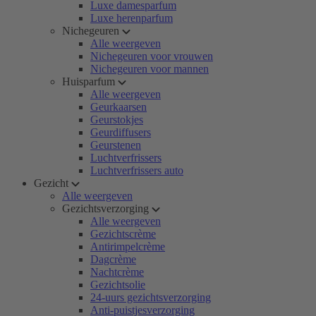
Luxe damesparfum
Luxe herenparfum
Nichegeuren
Alle weergeven
Nichegeuren voor vrouwen
Nichegeuren voor mannen
Huisparfum
Alle weergeven
Geurkaarsen
Geurstokjes
Geurdiffusers
Geurstenen
Luchtverfrissers
Luchtverfrissers auto
Gezicht
Alle weergeven
Gezichtsverzorging
Alle weergeven
Gezichtscrème
Antirimpelcrème
Dagcrème
Nachtcrème
Gezichtsolie
24-uurs gezichtsverzorging
Anti-puistjesverzorging