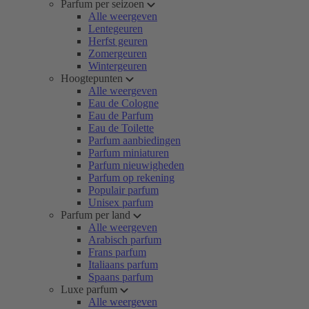
Parfum per seizoen
Alle weergeven
Lentegeuren
Herfst geuren
Zomergeuren
Wintergeuren
Hoogtepunten
Alle weergeven
Eau de Cologne
Eau de Parfum
Eau de Toilette
Parfum aanbiedingen
Parfum miniaturen
Parfum nieuwigheden
Parfum op rekening
Populair parfum
Unisex parfum
Parfum per land
Alle weergeven
Arabisch parfum
Frans parfum
Italiaans parfum
Spaans parfum
Luxe parfum
Alle weergeven