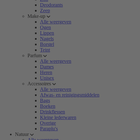
Deodorants
Zeep
Make-up
Alle weergeven
Ogen
Lippen
Nagels
Borstel
Teint
Parfum
Alle weergeven
Dames
Heren
Unisex
Accessoires
Alle weergeven
Afwas- en reinigingsmiddelen
Bags
Boeken
Drinkflessen
Kleine lederwaren
Overige
Paraplu's
Natuur
Alle weergeven