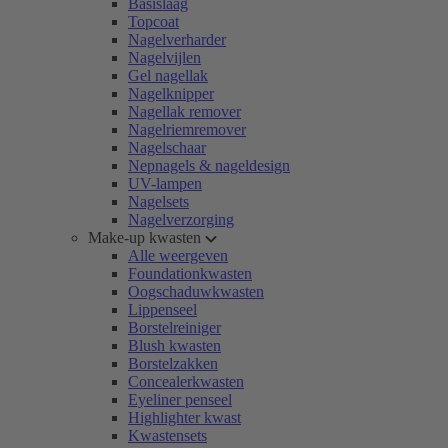
Basislaag
Topcoat
Nagelverharder
Nagelvijlen
Gel nagellak
Nagelknipper
Nagellak remover
Nagelriemremover
Nagelschaar
Nepnagels & nageldesign
UV-lampen
Nagelsets
Nagelverzorging
Make-up kwasten
Alle weergeven
Foundationkwasten
Oogschaduwkwasten
Lippenseel
Borstelreiniger
Blush kwasten
Borstelzakken
Concealerkwasten
Eyeliner penseel
Highlighter kwast
Kwastensets