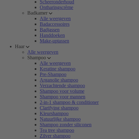
Scheeronderhoud
Ontharingscrème
Badkamer
Alle weergeven
Badaccessoires
Badjassen
Handdoeken
Make-uptassen
Haar
Alle weergeven
Shampoo
Alle weergeven
Keratine shampoo
Pre-Shampoo
Arganolie shampoo
Verzachtende shampoo
Shampoo voor volume
Shampoo voor mannen
2-in-1 shampoo & conditioner
Clarifying shampoo
Kleurshampoo
Natuurlijke shampoo
Shampoo zonder siliconen
Tea tree shampoo
Zilver shampoo