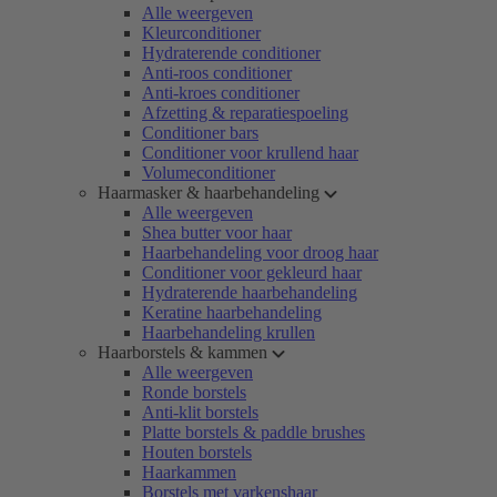
Alle weergeven
Kleurconditioner
Hydraterende conditioner
Anti-roos conditioner
Anti-kroes conditioner
Afzetting & reparatiespoeling
Conditioner bars
Conditioner voor krullend haar
Volumeconditioner
Haarmasker & haarbehandeling
Alle weergeven
Shea butter voor haar
Haarbehandeling voor droog haar
Conditioner voor gekleurd haar
Hydraterende haarbehandeling
Keratine haarbehandeling
Haarbehandeling krullen
Haarborstels & kammen
Alle weergeven
Ronde borstels
Anti-klit borstels
Platte borstels & paddle brushes
Houten borstels
Haarkammen
Borstels met varkenshaar