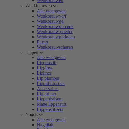
Wenkbrauwen
Wenkbrauwen
Alle weergeven
Wenkbrauwverf
Wenkbrauwgel
Wenkbrauwpomade
Wenkbrauw poeder
Wenkbrauwpotloden
Pincet
Wenkbrauwscharen
Lippen
Alle weergeven
Lippenstift
Lipgloss
Lipliner
Lip plumper
Liquid Lipstick
Accessoires
Lip primer
Lippenbalsem
Matte lippenstift
Lippenstiftsets
Nagels
Alle weergeven
Nagellak