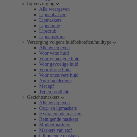
Lipverzorging
Alle weergeven
Lippenbalsem
Lipmaskers
Lippenolie
Lipscrub
Lippenserum
Verzorging volgens huidbehoeften/huidtype
Alle weergeven
Voor vette huid
Voor gemengde huid
Voor gevoelige huid
Voor droge huid
Voor onzuivere huid
Antirimpelcrème
Met spf
Tegen roodheid
Gezichtsmaskers
Alle weergeven
Oog- en lipmaskers
Hydraterende maskers
Reinigende maskers
Moddermaskers
Maskers van stof
Glimmende maskers