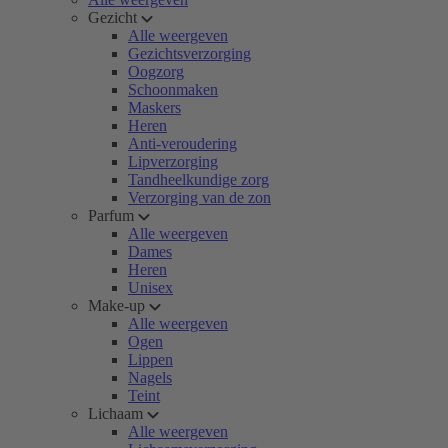
Gezicht
Alle weergeven
Gezichtsverzorging
Oogzorg
Schoonmaken
Maskers
Heren
Anti-veroudering
Lipverzorging
Tandheelkundige zorg
Verzorging van de zon
Parfum
Alle weergeven
Dames
Heren
Unisex
Make-up
Alle weergeven
Ogen
Lippen
Nagels
Teint
Lichaam
Alle weergeven