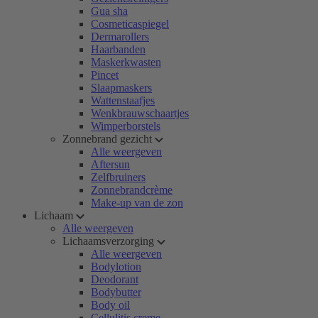
Gua sha
Cosmeticaspiegel
Dermarollers
Haarbanden
Maskerkwasten
Pincet
Slaapmaskers
Wattenstaafjes
Wenkbrauwschaartjes
Wimperborstels
Zonnebrand gezicht
Alle weergeven
Aftersun
Zelfbruiners
Zonnebrandcrème
Make-up van de zon
Lichaam
Alle weergeven
Lichaamsverzorging
Alle weergeven
Bodylotion
Deodorant
Bodybutter
Body oil
Cellulitis creme