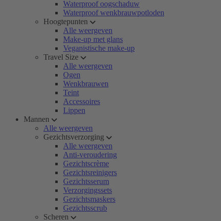
Waterproof oogschaduw
Waterproof wenkbrauwpotloden
Hoogtepunten
Alle weergeven
Make-up met glans
Veganistische make-up
Travel Size
Alle weergeven
Ogen
Wenkbrauwen
Teint
Accessoires
Lippen
Mannen
Alle weergeven
Gezichtsverzorging
Alle weergeven
Anti-veroudering
Gezichtscrème
Gezichtsreinigers
Gezichtsserum
Verzorgingssets
Gezichtsmaskers
Gezichtsscrub
Scheren