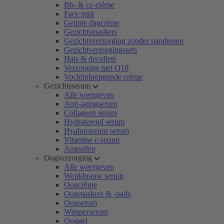
Bb- & cc-crème
Face mist
Getinte dagcrème
Gezichtsmaskers
Gezichtsverzorging zonder parabenen
Gezichtverzorgingssets
Hals & decolleté
Verzorging met Q10
Vochtinbrengende crème
Gezichtsserum
Alle weergeven
Anti-agingserum
Collageen serum
Hydraterend serum
Hyaluronzuur serum
Vitamine c-serum
Ampullen
Oogverzorging
Alle weergeven
Wenkbrauw serum
Oogcrème
Oogmaskers & -pads
Oogserum
Wimperserum
Ooggel