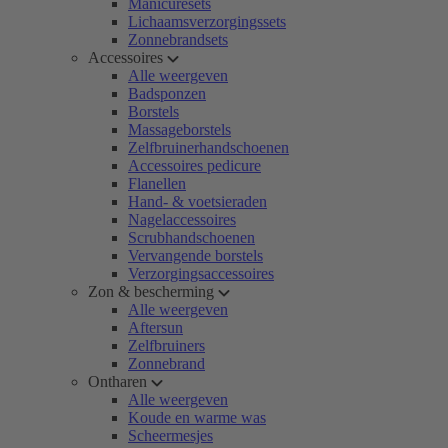
Manicuresets
Lichaamsverzorgingssets
Zonnebrandsets
Accessoires
Alle weergeven
Badsponzen
Borstels
Massageborstels
Zelfbruinerhandschoenen
Accessoires pedicure
Flanellen
Hand- & voetsieraden
Nagelaccessoires
Scrubhandschoenen
Vervangende borstels
Verzorgingsaccessoires
Zon & bescherming
Alle weergeven
Aftersun
Zelfbruiners
Zonnebrand
Ontharen
Alle weergeven
Koude en warme was
Scheermesjes