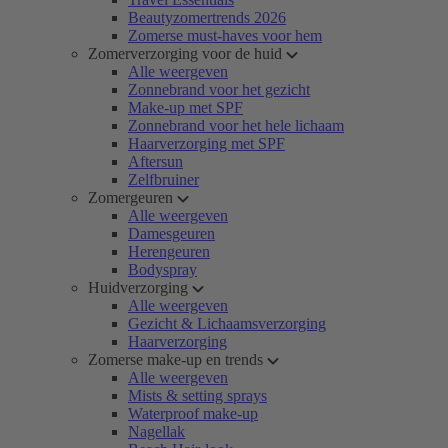
Beautyzomertrends 2026
Zomerse must-haves voor hem
Zomerverzorging voor de huid
Alle weergeven
Zonnebrand voor het gezicht
Make-up met SPF
Zonnebrand voor het hele lichaam
Haarverzorging met SPF
Aftersun
Zelfbruiner
Zomergeuren
Alle weergeven
Damesgeuren
Herengeuren
Bodyspray
Huidverzorging
Alle weergeven
Gezicht & Lichaamsverzorging
Haarverzorging
Zomerse make-up en trends
Alle weergeven
Mists & setting sprays
Waterproof make-up
Nagellak