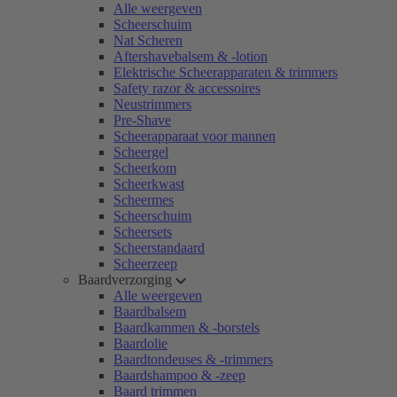
Alle weergeven
Scheerschuim
Nat Scheren
Aftershavebalsem & -lotion
Elektrische Scheerapparaten & trimmers
Safety razor & accessoires
Neustrimmers
Pre-Shave
Scheerapparaat voor mannen
Scheergel
Scheerkom
Scheerkwast
Scheermes
Scheerschuim
Scheersets
Scheerstandaard
Scheerzeep
Baardverzorging
Alle weergeven
Baardbalsem
Baardkammen & -borstels
Baardolie
Baardtondeuses & -trimmers
Baardshampoo & -zeep
Baard trimmen