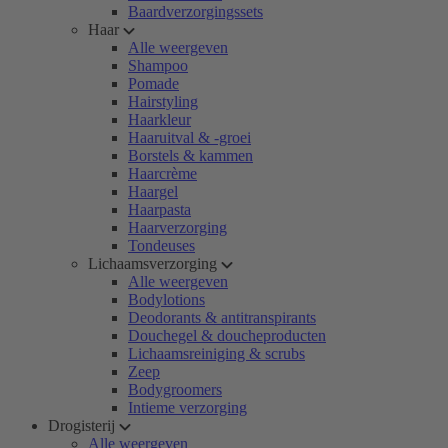
Baardverzorgingssets
Haar
Alle weergeven
Shampoo
Pomade
Hairstyling
Haarkleur
Haaruitval & -groei
Borstels & kammen
Haarcrème
Haargel
Haarpasta
Haarverzorging
Tondeuses
Lichaamsverzorging
Alle weergeven
Bodylotions
Deodorants & antitranspirants
Douchegel & doucheproducten
Lichaamsreiniging & scrubs
Zeep
Bodygroomers
Intieme verzorging
Drogisterij
Alle weergeven