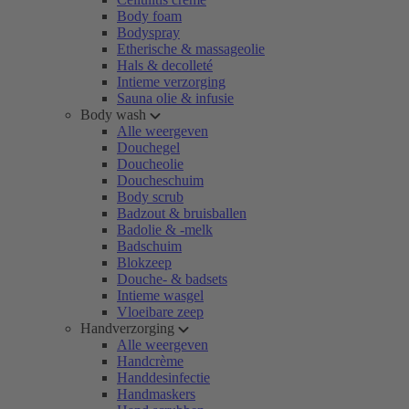
Body foam
Bodyspray
Etherische & massageolie
Hals & decolleté
Intieme verzorging
Sauna olie & infusie
Body wash
Alle weergeven
Douchegel
Doucheolie
Doucheschuim
Body scrub
Badzout & bruisballen
Badolie & -melk
Badschuim
Blokzeep
Douche- & badsets
Intieme wasgel
Vloeibare zeep
Handverzorging
Alle weergeven
Handcrème
Handdesinfectie
Handmaskers