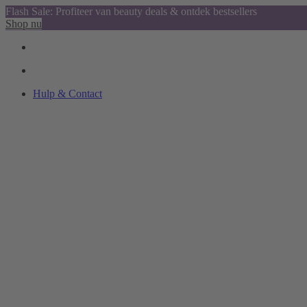
Flash Sale: Profiteer van beauty deals & ontdek bestsellers
Shop nu
Hulp & Contact