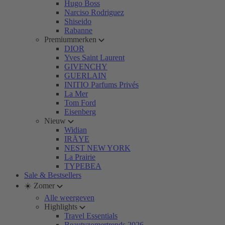
Hugo Boss
Narciso Rodriguez
Shiseido
Rabanne
Premiummerken
DIOR
Yves Saint Laurent
GIVENCHY
GUERLAIN
INITIO Parfums Privés
La Mer
Tom Ford
Eisenberg
Nieuw
Widian
IRÄYE
NEST NEW YORK
La Prairie
TYPEBEA
Sale & Bestsellers
☀️ Zomer
Alle weergeven
Highlights
Travel Essentials
Beautyzomertrends 2026