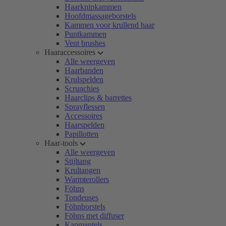
Haarknipkammen
Hoofdmassageborstels
Kammen voor krullend haar
Puntkammen
Vent brushes
Haaraccessoires
Alle weergeven
Haarbanden
Krulspelden
Scrunchies
Haarclips & barrettes
Sprayflessen
Accessoires
Haarspelden
Papillotten
Haar-tools
Alle weergeven
Stijltang
Krultangen
Warmterollers
Föhns
Tondeuses
Föhnborstels
Föhns met diffuser
Kapmantels