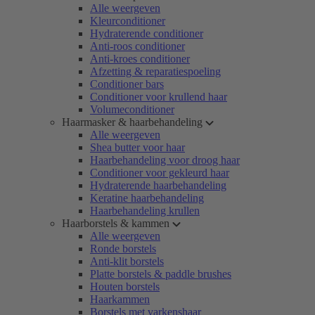
Alle weergeven
Kleurconditioner
Hydraterende conditioner
Anti-roos conditioner
Anti-kroes conditioner
Afzetting & reparatiespoeling
Conditioner bars
Conditioner voor krullend haar
Volumeconditioner
Haarmasker & haarbehandeling
Alle weergeven
Shea butter voor haar
Haarbehandeling voor droog haar
Conditioner voor gekleurd haar
Hydraterende haarbehandeling
Keratine haarbehandeling
Haarbehandeling krullen
Haarborstels & kammen
Alle weergeven
Ronde borstels
Anti-klit borstels
Platte borstels & paddle brushes
Houten borstels
Haarkammen
Borstels met varkenshaar