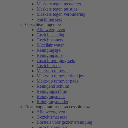
Maskers tegen mee-eters
Maskers tegen puistjes
Maskers tegen veroudering
Nachtmaskers
Gezichtsreinigers
Alle weergeven
Gezichtspeeling
Gezichtstoners
Micellair water
Reinigingsgel
Reinigingsolie
Gezichtreinigingssets
Gezichtszeep
Make-up remover
Make-up remover doekjes
Make-up remover pads
Reinigend schuim
Reinigingscrème
Reinigingsmelk
Reinigingspoeder
Beautyapparatuur en -accessoires
Alle weergeven
Gezichtsmassage
Borstels voor gezichtsreiniging
Gezichtsreinigers