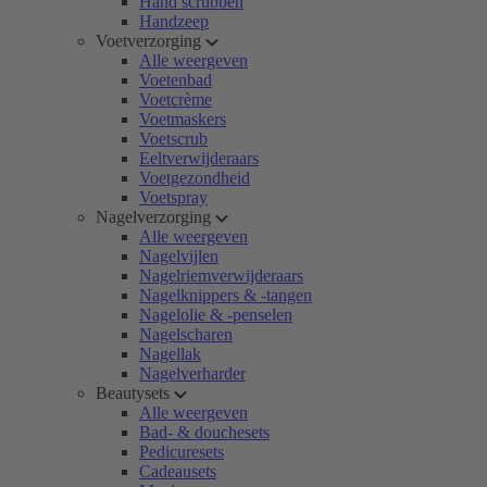
Hand scrubben
Handzeep
Voetverzorging
Alle weergeven
Voetenbad
Voetcrème
Voetmaskers
Voetscrub
Eeltverwijderaars
Voetgezondheid
Voetspray
Nagelverzorging
Alle weergeven
Nagelvijlen
Nagelriemverwijderaars
Nagelknippers & -tangen
Nagelolie & -penselen
Nagelscharen
Nagellak
Nagelverharder
Beautysets
Alle weergeven
Bad- & douchesets
Pedicuresets
Cadeausets