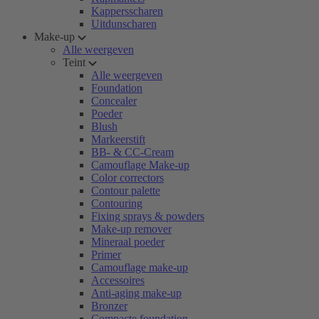
Kappersscharen
Uitdunscharen
Make-up
Alle weergeven
Teint
Alle weergeven
Foundation
Concealer
Poeder
Blush
Markeerstift
BB- & CC-Cream
Camouflage Make-up
Color correctors
Contour palette
Contouring
Fixing sprays & powders
Make-up remover
Mineraal poeder
Primer
Camouflage make-up
Accessoires
Anti-aging make-up
Bronzer
Compacte foundation