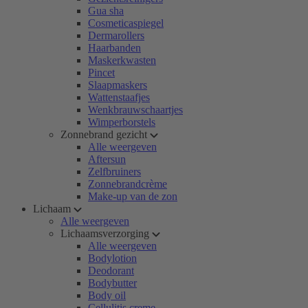
Gua sha
Cosmeticaspiegel
Dermarollers
Haarbanden
Maskerkwasten
Pincet
Slaapmaskers
Wattenstaafjes
Wenkbrauwschaartjes
Wimperborstels
Zonnebrand gezicht
Alle weergeven
Aftersun
Zelfbruiners
Zonnebrandcrème
Make-up van de zon
Lichaam
Alle weergeven
Lichaamsverzorging
Alle weergeven
Bodylotion
Deodorant
Bodybutter
Body oil
Cellulitis creme