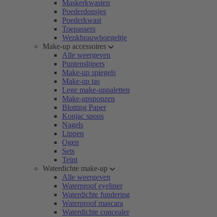
Maskerkwasten
Poederdonsjes
Poederkwast
Toepassers
Wenkbrauwborsteltje
Make-up accessoires
Alle weergeven
Puntenslijpers
Make-up spiegels
Make-up tas
Lege make-uppaletten
Make-upsponzen
Blotting Paper
Konjac spons
Nagels
Lippen
Ogen
Sets
Teint
Waterdichte make-up
Alle weergeven
Waterproof eyeliner
Waterdichte fundering
Waterproof mascara
Waterdichte concealer