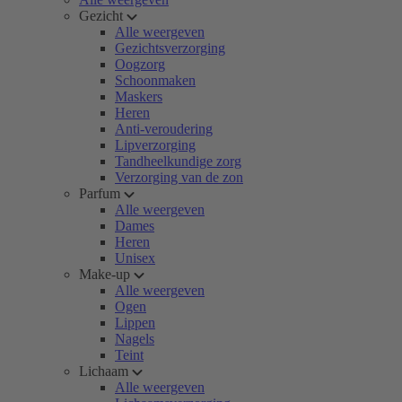
Gezicht
Alle weergeven
Gezichtsverzorging
Oogzorg
Schoonmaken
Maskers
Heren
Anti-veroudering
Lipverzorging
Tandheelkundige zorg
Verzorging van de zon
Parfum
Alle weergeven
Dames
Heren
Unisex
Make-up
Alle weergeven
Ogen
Lippen
Nagels
Teint
Lichaam
Alle weergeven