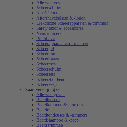
Alle weergeven
Scheerschuim
Nat Scheren
Aftershavebalsem & -lotion
Elektrische Scheerapparaten & trimmers
Safety razor & accessoires
Neustrimmers
Pre-Shave
Scheerapparaat voor mannen
Scheergel
Scheerkom
Scheerkwast
Scheermes
Scheerschuim
Scheersets
Scheerstandaard
Scheerzeep
Baardverzorging
Alle weergeven
Baardbalsem
Baardkammen & -borstels
Baardolie
Baardtondeuses & -trimmers
Baardshampoo & -zeep
Baard trimmen