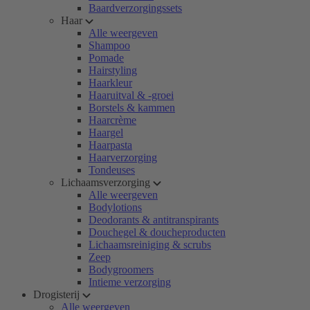
Baardverzorgingssets
Haar
Alle weergeven
Shampoo
Pomade
Hairstyling
Haarkleur
Haaruitval & -groei
Borstels & kammen
Haarcrème
Haargel
Haarpasta
Haarverzorging
Tondeuses
Lichaamsverzorging
Alle weergeven
Bodylotions
Deodorants & antitranspirants
Douchegel & doucheproducten
Lichaamsreiniging & scrubs
Zeep
Bodygroomers
Intieme verzorging
Drogisterij
Alle weergeven