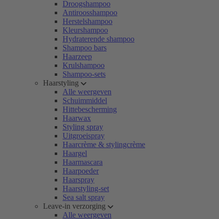
Droogshampoo
Antiroosshampoo
Herstelshampoo
Kleurshampoo
Hydraterende shampoo
Shampoo bars
Haarzeep
Krulshampoo
Shampoo-sets
Haarstyling
Alle weergeven
Schuimmiddel
Hittebescherming
Haarwax
Styling spray
Uitgroeispray
Haarcrème & stylingcrème
Haargel
Haarmascara
Haarpoeder
Haarspray
Haarstyling-set
Sea salt spray
Leave-in verzorging
Alle weergeven