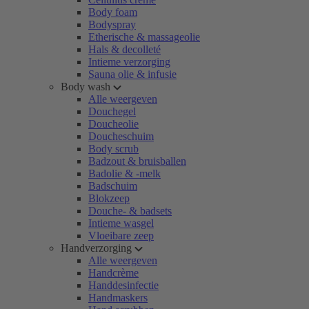
Body foam
Bodyspray
Etherische & massageolie
Hals & decolleté
Intieme verzorging
Sauna olie & infusie
Body wash
Alle weergeven
Douchegel
Doucheolie
Doucheschuim
Body scrub
Badzout & bruisballen
Badolie & -melk
Badschuim
Blokzeep
Douche- & badsets
Intieme wasgel
Vloeibare zeep
Handverzorging
Alle weergeven
Handcrème
Handdesinfectie
Handmaskers