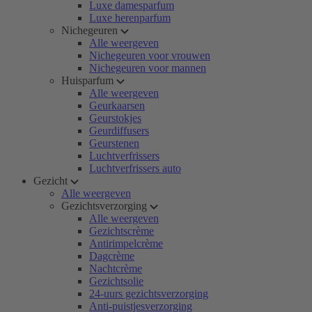
Luxe damesparfum
Luxe herenparfum
Nichegeuren
Alle weergeven
Nichegeuren voor vrouwen
Nichegeuren voor mannen
Huisparfum
Alle weergeven
Geurkaarsen
Geurstokjes
Geurdiffusers
Geurstenen
Luchtverfrissers
Luchtverfrissers auto
Gezicht
Alle weergeven
Gezichtsverzorging
Alle weergeven
Gezichtscrème
Antirimpelcrème
Dagcrème
Nachtcrème
Gezichtsolie
24-uurs gezichtsverzorging
Anti-puistjesverzorging