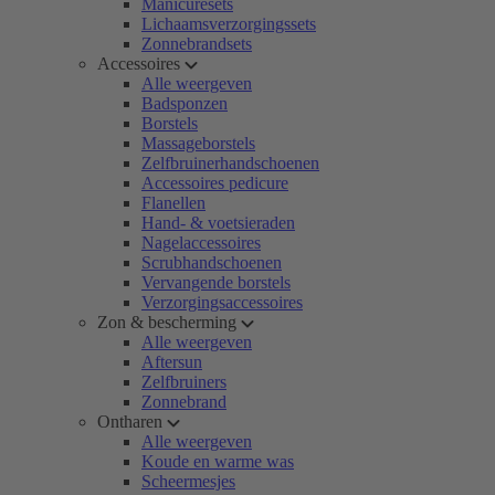
Manicuresets
Lichaamsverzorgingssets
Zonnebrandsets
Accessoires
Alle weergeven
Badsponzen
Borstels
Massageborstels
Zelfbruinerhandschoenen
Accessoires pedicure
Flanellen
Hand- & voetsieraden
Nagelaccessoires
Scrubhandschoenen
Vervangende borstels
Verzorgingsaccessoires
Zon & bescherming
Alle weergeven
Aftersun
Zelfbruiners
Zonnebrand
Ontharen
Alle weergeven
Koude en warme was
Scheermesjes