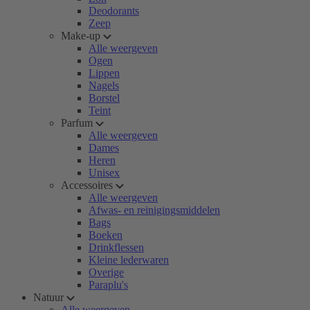
Deodorants
Zeep
Make-up
Alle weergeven
Ogen
Lippen
Nagels
Borstel
Teint
Parfum
Alle weergeven
Dames
Heren
Unisex
Accessoires
Alle weergeven
Afwas- en reinigingsmiddelen
Bags
Boeken
Drinkflessen
Kleine lederwaren
Overige
Paraplu's
Natuur
Alle weergeven