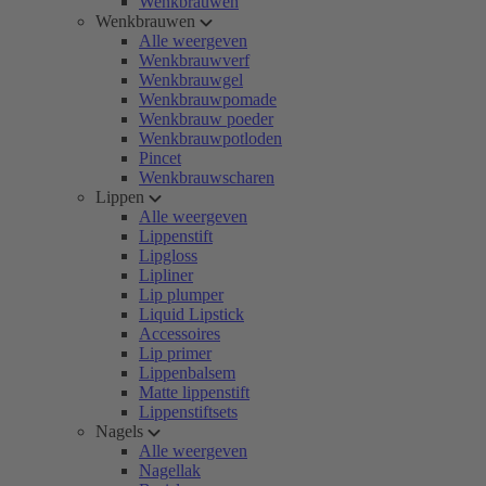
Wenkbrauwen
Wenkbrauwen
Alle weergeven
Wenkbrauwverf
Wenkbrauwgel
Wenkbrauwpomade
Wenkbrauw poeder
Wenkbrauwpotloden
Pincet
Wenkbrauwscharen
Lippen
Alle weergeven
Lippenstift
Lipgloss
Lipliner
Lip plumper
Liquid Lipstick
Accessoires
Lip primer
Lippenbalsem
Matte lippenstift
Lippenstiftsets
Nagels
Alle weergeven
Nagellak