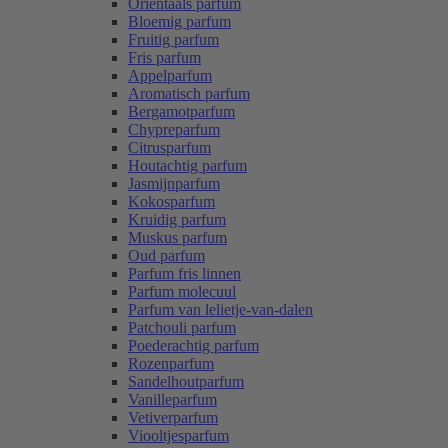
Oriëntaals parfum
Bloemig parfum
Fruitig parfum
Fris parfum
Appelparfum
Aromatisch parfum
Bergamotparfum
Chypreparfum
Citrusparfum
Houtachtig parfum
Jasmijnparfum
Kokosparfum
Kruidig parfum
Muskus parfum
Oud parfum
Parfum fris linnen
Parfum molecuul
Parfum van lelietje-van-dalen
Patchouli parfum
Poederachtig parfum
Rozenparfum
Sandelhoutparfum
Vanilleparfum
Vetiverparfum
Viooltjesparfum