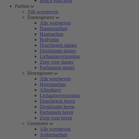
Beach Hair-look
Parfum
Alle weergeven
Damesgeuren
Alle weergeven
Damesparfum
Haarparfum
Bodymist
Douchegels dames
Deodorants dames
Lichaamsverzorging
Zeep voor dames
Parfumsets dames
Herengeuren
Alle weergeven
Herenparfum
Aftershave
Lichaamsverzorging
Douchegels heren
Deodorants heren
Parfumsets heren
Zeep voor heren
Geurnoten
Alle weergeven
Amberparfum