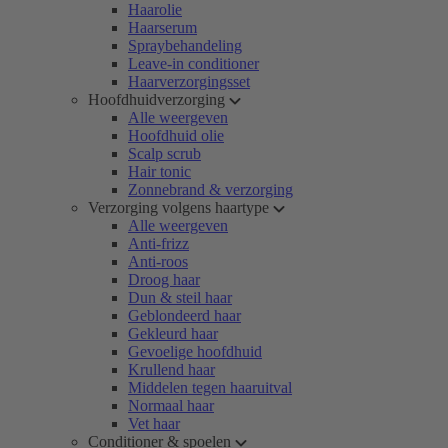
Haarolie
Haarserum
Spraybehandeling
Leave-in conditioner
Haarverzorgingsset
Hoofdhuidverzorging
Alle weergeven
Hoofdhuid olie
Scalp scrub
Hair tonic
Zonnebrand & verzorging
Verzorging volgens haartype
Alle weergeven
Anti-frizz
Anti-roos
Droog haar
Dun & steil haar
Geblondeerd haar
Gekleurd haar
Gevoelige hoofdhuid
Krullend haar
Middelen tegen haaruitval
Normaal haar
Vet haar
Conditioner & spoelen