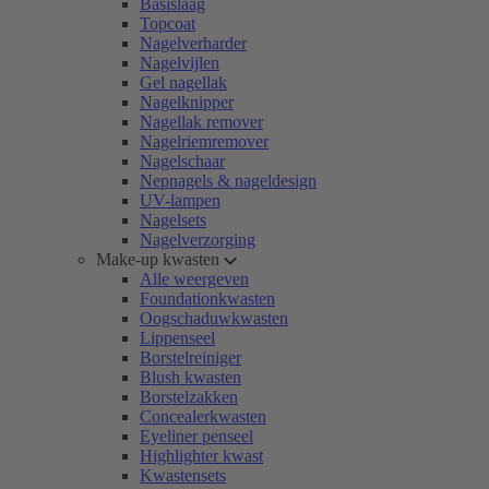
Basislaag
Topcoat
Nagelverharder
Nagelvijlen
Gel nagellak
Nagelknipper
Nagellak remover
Nagelriemremover
Nagelschaar
Nepnagels & nageldesign
UV-lampen
Nagelsets
Nagelverzorging
Make-up kwasten
Alle weergeven
Foundationkwasten
Oogschaduwkwasten
Lippenseel
Borstelreiniger
Blush kwasten
Borstelzakken
Concealerkwasten
Eyeliner penseel
Highlighter kwast
Kwastensets