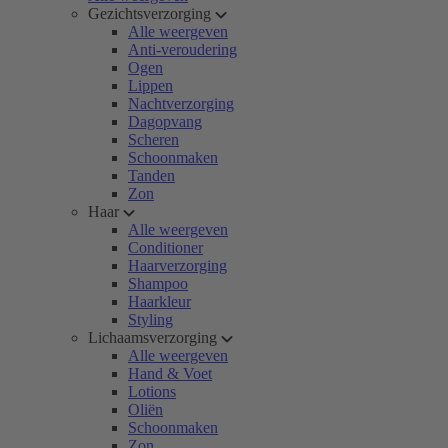
Gezichtsverzorging
Alle weergeven
Anti-veroudering
Ogen
Lippen
Nachtverzorging
Dagopvang
Scheren
Schoonmaken
Tanden
Zon
Haar
Alle weergeven
Conditioner
Haarverzorging
Shampoo
Haarkleur
Styling
Lichaamsverzorging
Alle weergeven
Hand & Voet
Lotions
Oliën
Schoonmaken
Zon