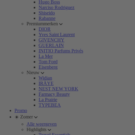
Hugo Boss
Narciso Rodriguez
Shiseido
Rabanne
Premiummerken
DIOR
Yves Saint Laurent
GIVENCHY
GUERLAIN
INITIO Parfums Privés
La Mer
Tom Ford
Eisenberg
Nieuw
Widian
IRÄYE
NEST NEW YORK
Farmacy Beauty
La Prairie
TYPEBEA
Promo
☀️ Zomer
Alle weergeven
Highlights
Travel Essentials