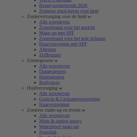
Beautyzomertrends 2026
Zomerse must-haves voor hem
Zomerverzorging voor de huid
Alle weergeven
Zonnebrand voor het gezicht
Make-up met SPF
Zonnebrand voor het hele lichaam
Haarverzorging met SPF
Aftersun
Zelfbruiner
Zomergeuren
Alle weergeven
Damesgeuren
Herengeuren
Bodyspray
Huidverzorging
Alle weergeven
Gezicht & Lichaamsverzorging
Haarverzorging
Zomerse make-up en trends
Alle weergeven
Mists & setting sprays
Waterproof make-up
Nagellak