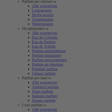
Parfum per seizoen
Alle weergeven
Lentegeuren
Herfst geuren
Zomergeuren
Wintergeuren
Hoogtepunten
Alle weergeven
Eau de Cologne
Eau de Parfum
Eau de Toilette
Parfum aanbiedingen
Parfum miniaturen
Parfum nieuwigheden
Parfum op rekening
Populair parfum
Unisex parfum
Parfum per land
Alle weergeven
Arabisch parfum
Frans parfum
Italiaans parfum
Spaans parfum
Luxe parfum
Alle weergeven