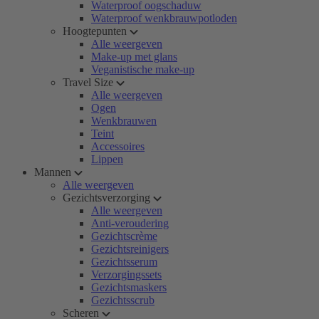
Waterproof oogschaduw
Waterproof wenkbrauwpotloden
Hoogtepunten
Alle weergeven
Make-up met glans
Veganistische make-up
Travel Size
Alle weergeven
Ogen
Wenkbrauwen
Teint
Accessoires
Lippen
Mannen
Alle weergeven
Gezichtsverzorging
Alle weergeven
Anti-veroudering
Gezichtscrème
Gezichtsreinigers
Gezichtsserum
Verzorgingssets
Gezichtsmaskers
Gezichtsscrub
Scheren