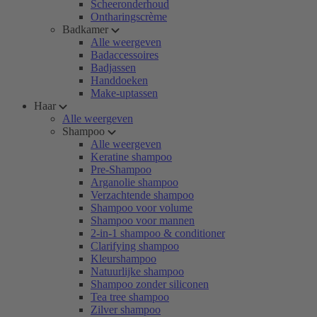
Scheeronderhoud
Ontharingscrème
Badkamer
Alle weergeven
Badaccessoires
Badjassen
Handdoeken
Make-uptassen
Haar
Alle weergeven
Shampoo
Alle weergeven
Keratine shampoo
Pre-Shampoo
Arganolie shampoo
Verzachtende shampoo
Shampoo voor volume
Shampoo voor mannen
2-in-1 shampoo & conditioner
Clarifying shampoo
Kleurshampoo
Natuurlijke shampoo
Shampoo zonder siliconen
Tea tree shampoo
Zilver shampoo