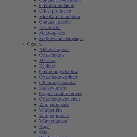
Crème-foundation
Effect producten
Vloeibare foundation
Compact poeder
Los poeder
Make-up sets
Zelfklevende tatoeages
Ogen
Alle weergeven
Oogschaduw
Mascara
Eyeliner
Crème-oogschaduw
Oogschaduwprimer
Glitteroogschaduw
Kunstwimpers
Oogmake-up remover
Oogschaduwpaletten
Wimperborstels
Wimperlijm
Wimperprimers
Wimpertangen
Kajal
Sets