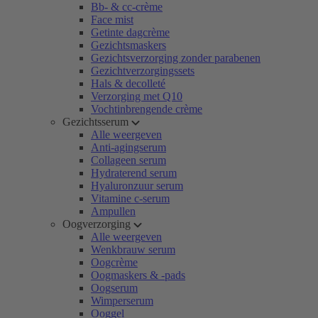
Bb- & cc-crème
Face mist
Getinte dagcrème
Gezichtsmaskers
Gezichtsverzorging zonder parabenen
Gezichtverzorgingssets
Hals & decolleté
Verzorging met Q10
Vochtinbrengende crème
Gezichtsserum
Alle weergeven
Anti-agingserum
Collageen serum
Hydraterend serum
Hyaluronzuur serum
Vitamine c-serum
Ampullen
Oogverzorging
Alle weergeven
Wenkbrauw serum
Oogcrème
Oogmaskers & -pads
Oogserum
Wimperserum
Ooggel