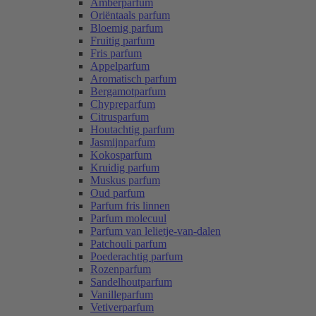
Amberparfum
Oriëntaals parfum
Bloemig parfum
Fruitig parfum
Fris parfum
Appelparfum
Aromatisch parfum
Bergamotparfum
Chypreparfum
Citrusparfum
Houtachtig parfum
Jasmijnparfum
Kokosparfum
Kruidig parfum
Muskus parfum
Oud parfum
Parfum fris linnen
Parfum molecuul
Parfum van lelietje-van-dalen
Patchouli parfum
Poederachtig parfum
Rozenparfum
Sandelhoutparfum
Vanilleparfum
Vetiverparfum