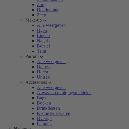
Zon
Deodorants
Zeep
Make-up
Alle weergeven
Ogen
Lippen
Nagels
Borstel
Teint
Parfum
Alle weergeven
Dames
Heren
Unisex
Accessoires
Alle weergeven
Afwas- en reinigingsmiddelen
Bags
Boeken
Drinkflessen
Kleine lederwaren
Overige
Paraplu's
Natuur