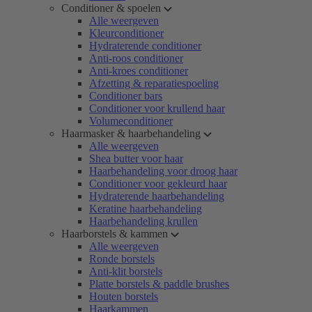
Conditioner & spoelen
Alle weergeven
Kleurconditioner
Hydraterende conditioner
Anti-roos conditioner
Anti-kroes conditioner
Afzetting & reparatiespoeling
Conditioner bars
Conditioner voor krullend haar
Volumeconditioner
Haarmasker & haarbehandeling
Alle weergeven
Shea butter voor haar
Haarbehandeling voor droog haar
Conditioner voor gekleurd haar
Hydraterende haarbehandeling
Keratine haarbehandeling
Haarbehandeling krullen
Haarborstels & kammen
Alle weergeven
Ronde borstels
Anti-klit borstels
Platte borstels & paddle brushes
Houten borstels
Haarkammen