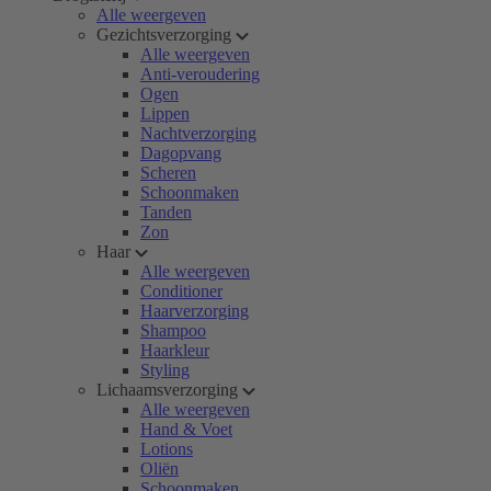
Alle weergeven
Gezichtsverzorging
Alle weergeven
Anti-veroudering
Ogen
Lippen
Nachtverzorging
Dagopvang
Scheren
Schoonmaken
Tanden
Zon
Haar
Alle weergeven
Conditioner
Haarverzorging
Shampoo
Haarkleur
Styling
Lichaamsverzorging
Alle weergeven
Hand & Voet
Lotions
Oliën
Schoonmaken