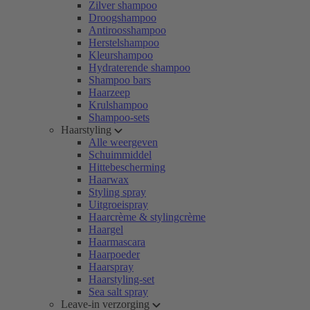
Zilver shampoo
Droogshampoo
Antiroosshampoo
Herstelshampoo
Kleurshampoo
Hydraterende shampoo
Shampoo bars
Haarzeep
Krulshampoo
Shampoo-sets
Haarstyling
Alle weergeven
Schuimmiddel
Hittebescherming
Haarwax
Styling spray
Uitgroeispray
Haarcrème & stylingcrème
Haargel
Haarmascara
Haarpoeder
Haarspray
Haarstyling-set
Sea salt spray
Leave-in verzorging