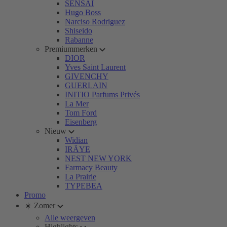
SENSAI
Hugo Boss
Narciso Rodriguez
Shiseido
Rabanne
Premiummerken
DIOR
Yves Saint Laurent
GIVENCHY
GUERLAIN
INITIO Parfums Privés
La Mer
Tom Ford
Eisenberg
Nieuw
Widian
IRÄYE
NEST NEW YORK
Farmacy Beauty
La Prairie
TYPEBEA
Promo
☀️ Zomer
Alle weergeven
Highlights