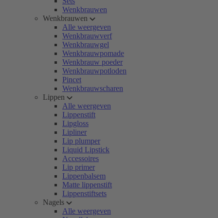
Sets
Wenkbrauwen
Wenkbrauwen
Alle weergeven
Wenkbrauwverf
Wenkbrauwgel
Wenkbrauwpomade
Wenkbrauw poeder
Wenkbrauwpotloden
Pincet
Wenkbrauwscharen
Lippen
Alle weergeven
Lippenstift
Lipgloss
Lipliner
Lip plumper
Liquid Lipstick
Accessoires
Lip primer
Lippenbalsem
Matte lippenstift
Lippenstiftsets
Nagels
Alle weergeven