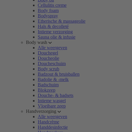
Cellulitis creme
Body foam
Bodyspray
Etherische & massageolie
Hals & decolleté
Intieme verzorging
Sauna olie & infusie
Body wash
Alle weergeven
Douchegel
Doucheolie
Doucheschuim
Body scrub
Badzout & bruisballen
Badolie & -melk
Badschuim
Blokzeep
Douche- & badsets
Intieme wasgel
Vloeibare zeep
Handverzorging
Alle weergeven
Handcrème
Handdesinfectie