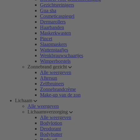
Gezichtsreinigers
Gua sha
Cosmeticaspiegel
Dermarollers
Haarbanden
Maskerkwasten
Pincet
Slaapmaskers
Wattenstaafjes
Wenkbrauwschaartjes
Wimperborstels
Zonnebrand gezicht
Alle weergeven
Aftersun
Zelfbruiners
Zonnebrandcrème
Make-up van de zon
Lichaam
Alle weergeven
Lichaamsverzorging
Alle weergeven
Bodylotion
Deodorant
Bodybutter
Body oil