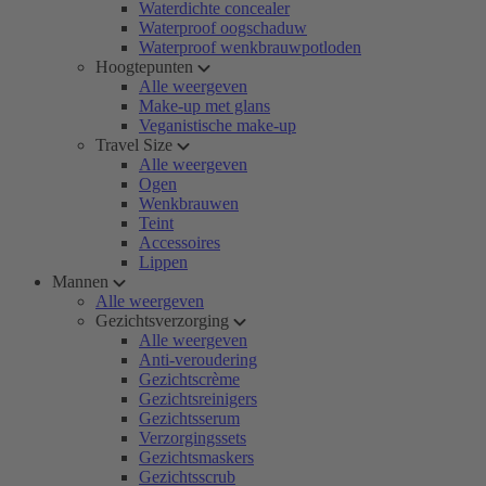
Waterdichte concealer
Waterproof oogschaduw
Waterproof wenkbrauwpotloden
Hoogtepunten
Alle weergeven
Make-up met glans
Veganistische make-up
Travel Size
Alle weergeven
Ogen
Wenkbrauwen
Teint
Accessoires
Lippen
Mannen
Alle weergeven
Gezichtsverzorging
Alle weergeven
Anti-veroudering
Gezichtscrème
Gezichtsreinigers
Gezichtsserum
Verzorgingssets
Gezichtsmaskers
Gezichtsscrub