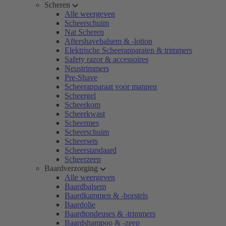
Scheren
Alle weergeven
Scheerschuim
Nat Scheren
Aftershavebalsem & -lotion
Elektrische Scheerapparaten & trimmers
Safety razor & accessoires
Neustrimmers
Pre-Shave
Scheerapparaat voor mannen
Scheergel
Scheerkom
Scheerkwast
Scheermes
Scheerschuim
Scheersets
Scheerstandaard
Scheerzeep
Baardverzorging
Alle weergeven
Baardbalsem
Baardkammen & -borstels
Baardolie
Baardtondeuses & -trimmers
Baardshampoo & -zeep