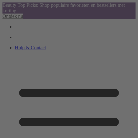
Beauty Top Picks: Shop populaire favorieten en bestsellers met
korting
Ontdek nu
Hulp & Contact