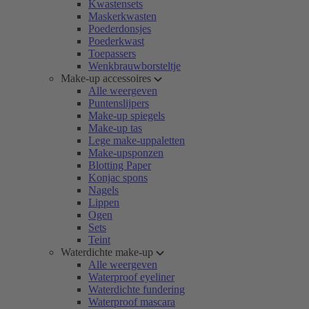
Kwastensets
Maskerkwasten
Poederdonsjes
Poederkwast
Toepassers
Wenkbrauwborsteltje
Make-up accessoires
Alle weergeven
Puntenslijpers
Make-up spiegels
Make-up tas
Lege make-uppaletten
Make-upsponzen
Blotting Paper
Konjac spons
Nagels
Lippen
Ogen
Sets
Teint
Waterdichte make-up
Alle weergeven
Waterproof eyeliner
Waterdichte fundering
Waterproof mascara