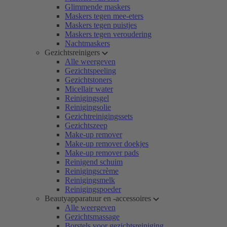
Glimmende maskers
Maskers tegen mee-eters
Maskers tegen puistjes
Maskers tegen veroudering
Nachtmaskers
Gezichtsreinigers
Alle weergeven
Gezichtspeeling
Gezichtstoners
Micellair water
Reinigingsgel
Reinigingsolie
Gezichtreinigingssets
Gezichtszeep
Make-up remover
Make-up remover doekjes
Make-up remover pads
Reinigend schuim
Reinigingscrème
Reinigingsmelk
Reinigingspoeder
Beautyapparatuur en -accessoires
Alle weergeven
Gezichtsmassage
Borstels voor gezichtsreiniging