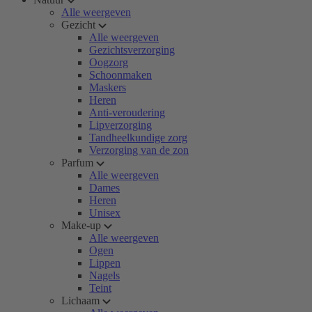
Alle weergeven
Gezicht
Alle weergeven
Gezichtsverzorging
Oogzorg
Schoonmaken
Maskers
Heren
Anti-veroudering
Lipverzorging
Tandheelkundige zorg
Verzorging van de zon
Parfum
Alle weergeven
Dames
Heren
Unisex
Make-up
Alle weergeven
Ogen
Lippen
Nagels
Teint
Lichaam