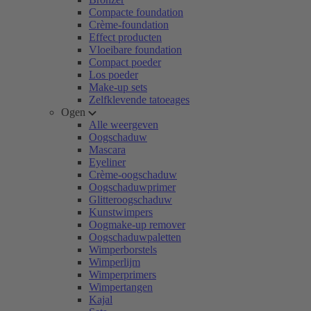
Compacte foundation
Crème-foundation
Effect producten
Vloeibare foundation
Compact poeder
Los poeder
Make-up sets
Zelfklevende tatoeages
Ogen
Alle weergeven
Oogschaduw
Mascara
Eyeliner
Crème-oogschaduw
Oogschaduwprimer
Glitteroogschaduw
Kunstwimpers
Oogmake-up remover
Oogschaduwpaletten
Wimperborstels
Wimperlijm
Wimperprimers
Wimpertangen
Kajal