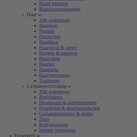
Baard trimmen
Baardverzorgingssets
Haar
Alle weergeven
Shampoo
Pomade
Hairstyling
Haarkleur
Haaruitval & -groei
Borstels & kammen
Haarcrème
Haargel
Haarpasta
Haarverzorging
Tondeuses
Lichaamsverzorging
Alle weergeven
Bodylotions
Deodorants & antitranspirants
Douchegel & doucheproducten
Lichaamsreiniging & scrubs
Zeep
Bodygroomers
Intieme verzorging
Drogisterij