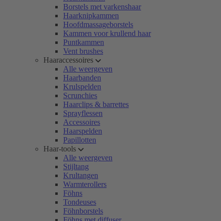
Borstels met varkenshaar
Haarknipkammen
Hoofdmassageborstels
Kammen voor krullend haar
Puntkammen
Vent brushes
Haaraccessoires
Alle weergeven
Haarbanden
Krulspelden
Scrunchies
Haarclips & barrettes
Sprayflessen
Accessoires
Haarspelden
Papillotten
Haar-tools
Alle weergeven
Stijltang
Krultangen
Warmterollers
Föhns
Tondeuses
Föhnborstels
Föhns met diffuser