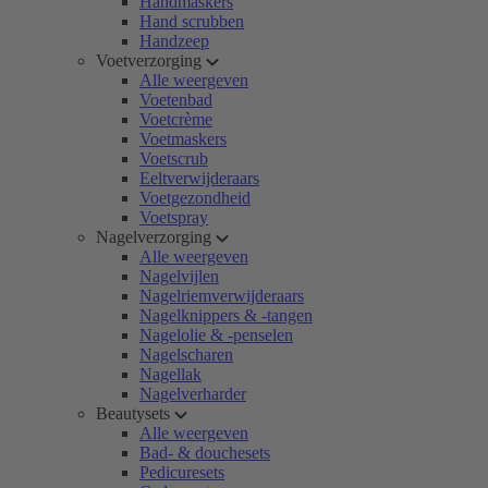
Handmaskers
Hand scrubben
Handzeep
Voetverzorging
Alle weergeven
Voetenbad
Voetcrème
Voetmaskers
Voetscrub
Eeltverwijderaars
Voetgezondheid
Voetspray
Nagelverzorging
Alle weergeven
Nagelvijlen
Nagelriemverwijderaars
Nagelknippers & -tangen
Nagelolie & -penselen
Nagelscharen
Nagellak
Nagelverharder
Beautysets
Alle weergeven
Bad- & douchesets
Pedicuresets