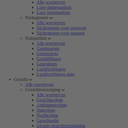
Alle weergeven
Luxe damesparfum
Luxe herenparfum
Nichegeuren
Alle weergeven
Nichegeuren voor vrouwen
Nichegeuren voor mannen
Huisparfum
Alle weergeven
Geurkaarsen
Geurstokjes
Geurdiffusers
Geurstenen
Luchtverfrissers
Luchtverfrissers auto
Gezicht
Alle weergeven
Gezichtsverzorging
Alle weergeven
Gezichtscrème
Antirimpelcrème
Dagcrème
Nachtcrème
Gezichtsolie
24-uurs gezichtsverzorging