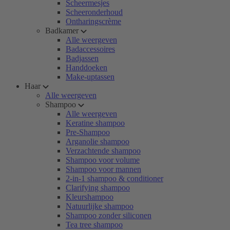
Scheermesjes
Scheeronderhoud
Ontharingscrème
Badkamer
Alle weergeven
Badaccessoires
Badjassen
Handdoeken
Make-uptassen
Haar
Alle weergeven
Shampoo
Alle weergeven
Keratine shampoo
Pre-Shampoo
Arganolie shampoo
Verzachtende shampoo
Shampoo voor volume
Shampoo voor mannen
2-in-1 shampoo & conditioner
Clarifying shampoo
Kleurshampoo
Natuurlijke shampoo
Shampoo zonder siliconen
Tea tree shampoo