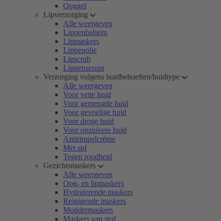
Ooggel
Lipverzorging
Alle weergeven
Lippenbalsem
Lipmaskers
Lippenolie
Lipscrub
Lippenserum
Verzorging volgens huidbehoeften/huidtype
Alle weergeven
Voor vette huid
Voor gemengde huid
Voor gevoelige huid
Voor droge huid
Voor onzuivere huid
Antirimpelcrème
Met spf
Tegen roodheid
Gezichtsmaskers
Alle weergeven
Oog- en lipmaskers
Hydraterende maskers
Reinigende maskers
Moddermaskers
Maskers van stof