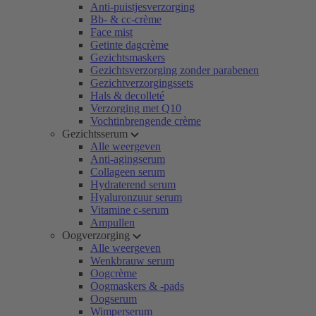
Anti-puistjesverzorging
Bb- & cc-crème
Face mist
Getinte dagcrème
Gezichtsmaskers
Gezichtsverzorging zonder parabenen
Gezichtverzorgingssets
Hals & decolleté
Verzorging met Q10
Vochtinbrengende crème
Gezichtsserum
Alle weergeven
Anti-agingserum
Collageen serum
Hydraterend serum
Hyaluronzuur serum
Vitamine c-serum
Ampullen
Oogverzorging
Alle weergeven
Wenkbrauw serum
Oogcrème
Oogmaskers & -pads
Oogserum
Wimperserum