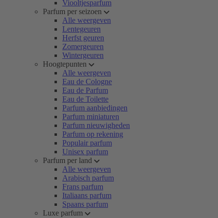
Viooltjesparfum
Parfum per seizoen
Alle weergeven
Lentegeuren
Herfst geuren
Zomergeuren
Wintergeuren
Hoogtepunten
Alle weergeven
Eau de Cologne
Eau de Parfum
Eau de Toilette
Parfum aanbiedingen
Parfum miniaturen
Parfum nieuwigheden
Parfum op rekening
Populair parfum
Unisex parfum
Parfum per land
Alle weergeven
Arabisch parfum
Frans parfum
Italiaans parfum
Spaans parfum
Luxe parfum