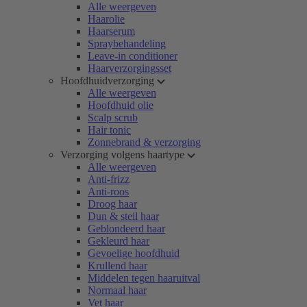
Alle weergeven
Haarolie
Haarserum
Spraybehandeling
Leave-in conditioner
Haarverzorgingsset
Hoofdhuidverzorging
Alle weergeven
Hoofdhuid olie
Scalp scrub
Hair tonic
Zonnebrand & verzorging
Verzorging volgens haartype
Alle weergeven
Anti-frizz
Anti-roos
Droog haar
Dun & steil haar
Geblondeerd haar
Gekleurd haar
Gevoelige hoofdhuid
Krullend haar
Middelen tegen haaruitval
Normaal haar
Vet haar