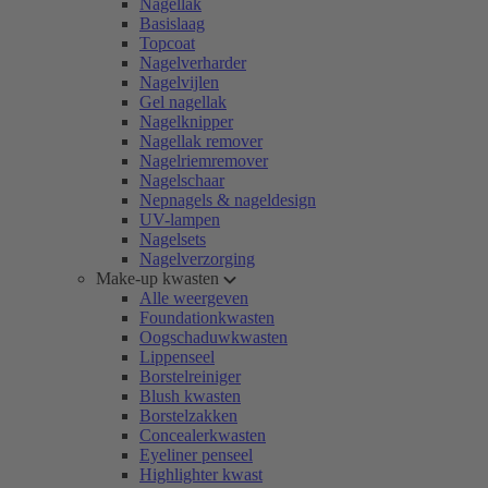
Nagellak
Basislaag
Topcoat
Nagelverharder
Nagelvijlen
Gel nagellak
Nagelknipper
Nagellak remover
Nagelriemremover
Nagelschaar
Nepnagels & nageldesign
UV-lampen
Nagelsets
Nagelverzorging
Make-up kwasten
Alle weergeven
Foundationkwasten
Oogschaduwkwasten
Lippenseel
Borstelreiniger
Blush kwasten
Borstelzakken
Concealerkwasten
Eyeliner penseel
Highlighter kwast