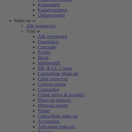
Kapmantels
Kappersscharen
Uitdunscharen
Make-up
Alle weergeven
Teint
Alle weergeven
Foundation
Concealer
Poeder
Blush
Markeerstift
BB- & CC-Cream
Camouflage Make-up
Color correctors
Contour palette
Contouring
Fixing sprays & powders
Make-up remover
Mineraal poeder
Primer
Camouflage make-up
Accessoires
Anti-aging make-up
Bronzer