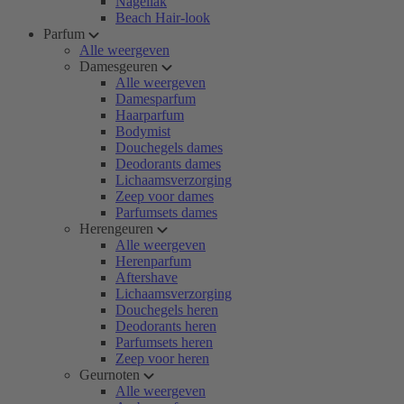
Nagellak
Beach Hair-look
Parfum
Alle weergeven
Damesgeuren
Alle weergeven
Damesparfum
Haarparfum
Bodymist
Douchegels dames
Deodorants dames
Lichaamsverzorging
Zeep voor dames
Parfumsets dames
Herengeuren
Alle weergeven
Herenparfum
Aftershave
Lichaamsverzorging
Douchegels heren
Deodorants heren
Parfumsets heren
Zeep voor heren
Geurnoten
Alle weergeven