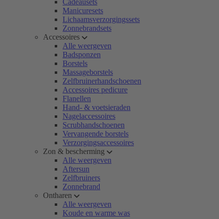
Cadeausets
Manicuresets
Lichaamsverzorgingssets
Zonnebrandsets
Accessoires
Alle weergeven
Badsponzen
Borstels
Massageborstels
Zelfbruinerhandschoenen
Accessoires pedicure
Flanellen
Hand- & voetsieraden
Nagelaccessoires
Scrubhandschoenen
Vervangende borstels
Verzorgingsaccessoires
Zon & bescherming
Alle weergeven
Aftersun
Zelfbruiners
Zonnebrand
Ontharen
Alle weergeven
Koude en warme was