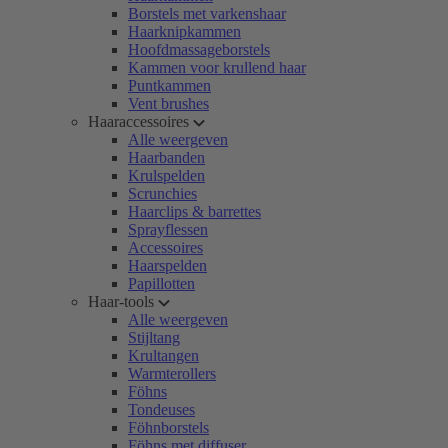
Borstels met varkenshaar
Haarknipkammen
Hoofdmassageborstels
Kammen voor krullend haar
Puntkammen
Vent brushes
Haaraccessoires
Alle weergeven
Haarbanden
Krulspelden
Scrunchies
Haarclips & barrettes
Sprayflessen
Accessoires
Haarspelden
Papillotten
Haar-tools
Alle weergeven
Stijltang
Krultangen
Warmterollers
Föhns
Tondeuses
Föhnborstels
Föhns met diffuser