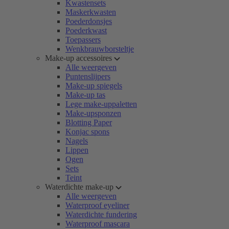
Kwastensets
Maskerkwasten
Poederdonsjes
Poederkwast
Toepassers
Wenkbrauwborsteltje
Make-up accessoires
Alle weergeven
Puntenslijpers
Make-up spiegels
Make-up tas
Lege make-uppaletten
Make-upsponzen
Blotting Paper
Konjac spons
Nagels
Lippen
Ogen
Sets
Teint
Waterdichte make-up
Alle weergeven
Waterproof eyeliner
Waterdichte fundering
Waterproof mascara