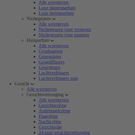
Alle weergeven
Luxe damesparfum
Luxe herenparfum
Nichegeuren
Alle weergeven
Nichegeuren voor vrouwen
Nichegeuren voor mannen
Huisparfum
Alle weergeven
Geurkaarsen
Geurstokjes
Geurdiffusers
Geurstenen
Luchtverfrissers
Luchtverfrissers auto
Gezicht
Alle weergeven
Gezichtsverzorging
Alle weergeven
Gezichtscrème
Antirimpelcrème
Dagcrème
Nachtcrème
Gezichtsolie
24-uurs gezichtsverzorging