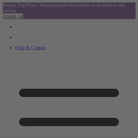
Beauty Top Picks: Shop populaire favorieten en bestsellers met
korting
Ontdek nu
Hulp & Contact