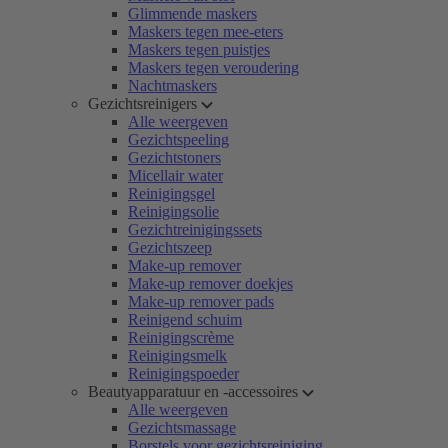
Glimmende maskers
Maskers tegen mee-eters
Maskers tegen puistjes
Maskers tegen veroudering
Nachtmaskers
Gezichtsreinigers
Alle weergeven
Gezichtspeeling
Gezichtstoners
Micellair water
Reinigingsgel
Reinigingsolie
Gezichtreinigingssets
Gezichtszeep
Make-up remover
Make-up remover doekjes
Make-up remover pads
Reinigend schuim
Reinigingscrème
Reinigingsmelk
Reinigingspoeder
Beautyapparatuur en -accessoires
Alle weergeven
Gezichtsmassage
Borstels voor gezichtsreiniging