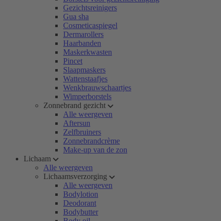
Gezichtsreinigers
Gua sha
Cosmeticaspiegel
Dermarollers
Haarbanden
Maskerkwasten
Pincet
Slaapmaskers
Wattenstaafjes
Wenkbrauwschaartjes
Wimperborstels
Zonnebrand gezicht
Alle weergeven
Aftersun
Zelfbruiners
Zonnebrandcrème
Make-up van de zon
Lichaam
Alle weergeven
Lichaamsverzorging
Alle weergeven
Bodylotion
Deodorant
Bodybutter
Body oil