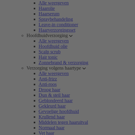
Alle weergeven
Haarolie
Haarserum
Spraybehandeling
Leave-in conditioner
Haarverzorgingsset
Hoofdhuidverzorging
Alle weergeven
Hoofdhuid olie
Scalp scrub
Hair tonic
Zonnebrand & verzorging
Verzorging volgens haartype
Alle weergeven
Anti-frizz
Anti-roos
Droog haar
Dun & steil haar
Geblondeerd haar
Gekleurd haar
Gevoelige hoofdhuid
Krullend haar
Middelen tegen haaruitval
Normaal haar
Vet haar