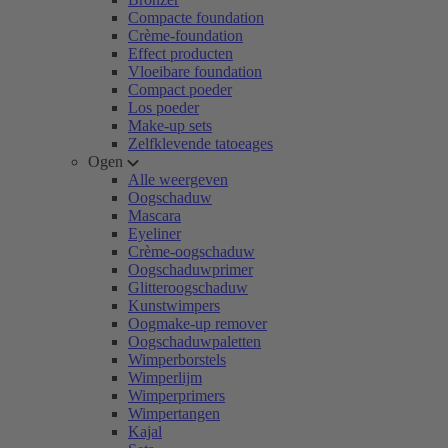
Compacte foundation
Crème-foundation
Effect producten
Vloeibare foundation
Compact poeder
Los poeder
Make-up sets
Zelfklevende tatoeages
Ogen
Alle weergeven
Oogschaduw
Mascara
Eyeliner
Crème-oogschaduw
Oogschaduwprimer
Glitteroogschaduw
Kunstwimpers
Oogmake-up remover
Oogschaduwpaletten
Wimperborstels
Wimperlijm
Wimperprimers
Wimpertangen
Kajal