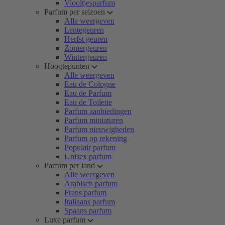
Viooltjesparfum
Parfum per seizoen
Alle weergeven
Lentegeuren
Herfst geuren
Zomergeuren
Wintergeuren
Hoogtepunten
Alle weergeven
Eau de Cologne
Eau de Parfum
Eau de Toilette
Parfum aanbiedingen
Parfum miniaturen
Parfum nieuwigheden
Parfum op rekening
Populair parfum
Unisex parfum
Parfum per land
Alle weergeven
Arabisch parfum
Frans parfum
Italiaans parfum
Spaans parfum
Luxe parfum