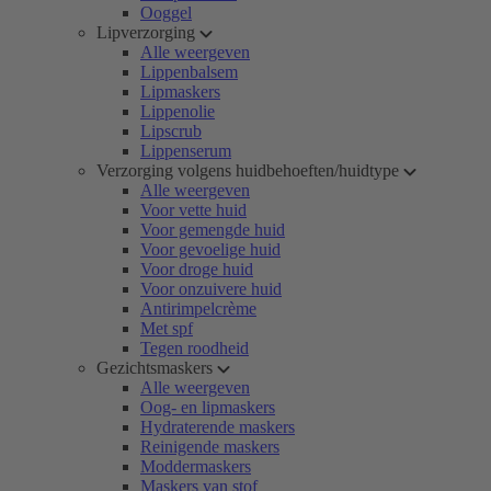
Ooggel
Lipverzorging
Alle weergeven
Lippenbalsem
Lipmaskers
Lippenolie
Lipscrub
Lippenserum
Verzorging volgens huidbehoeften/huidtype
Alle weergeven
Voor vette huid
Voor gemengde huid
Voor gevoelige huid
Voor droge huid
Voor onzuivere huid
Antirimpelcrème
Met spf
Tegen roodheid
Gezichtsmaskers
Alle weergeven
Oog- en lipmaskers
Hydraterende maskers
Reinigende maskers
Moddermaskers
Maskers van stof