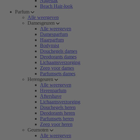
Nagellak
Beach Hair-look
Parfum
Alle weergeven
Damesgeuren
Alle weergeven
Damesparfum
Haarparfum
Bodymist
Douchegels dames
Deodorants dames
Lichaamsverzorging
Zeep voor dames
Parfumsets dames
Herengeuren
Alle weergeven
Herenparfum
Aftershave
Lichaamsverzorging
Douchegels heren
Deodorants heren
Parfumsets heren
Zeep voor heren
Geurnoten
Alle weergeven