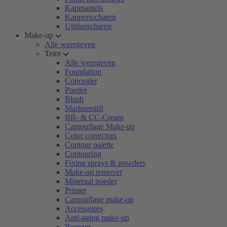
Kapmantels
Kappersscharen
Uitdunscharen
Make-up
Alle weergeven
Teint
Alle weergeven
Foundation
Concealer
Poeder
Blush
Markeerstift
BB- & CC-Cream
Camouflage Make-up
Color correctors
Contour palette
Contouring
Fixing sprays & powders
Make-up remover
Mineraal poeder
Primer
Camouflage make-up
Accessoires
Anti-aging make-up
Bronzer