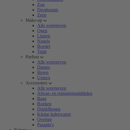
Zon
Deodorants
Zeep
Make-up
Alle weergeven
Ogen
Lippen
Nagels
Borstel
Teint
Parfum
Alle weergeven
Dames
Heren
Unisex
Accessoires
Alle weergeven
Afwas- en reinigingsmiddelen
Bags
Boeken
Drinkflessen
Kleine lederwaren
Overige
Paraplu's
Natuur