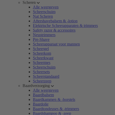
Scheren
Alle weergeven
Scheerschuim
Nat Scheren
Aftershavebalsem & -lotion
Elektrische Scheerapparaten & trimmers
Safety razor & accessoires
Neustrimmers
Pre-Shave
Scheerapparaat voor mannen
Scheergel
Scheerkom
Scheerkwast
Scheermes
Scheerschuim
Scheersets
Scheerstandaard
Scheerzeep
Baardverzorging
Alle weergeven
Baardbalsem
Baardkammen & -borstels
Baardolie
Baardtondeuses & -trimmers
Baardshampoo & -zeep