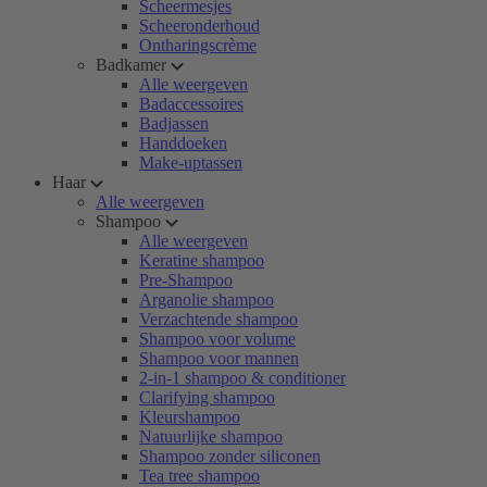
Scheermesjes
Scheeronderhoud
Ontharingscrème
Badkamer
Alle weergeven
Badaccessoires
Badjassen
Handdoeken
Make-uptassen
Haar
Alle weergeven
Shampoo
Alle weergeven
Keratine shampoo
Pre-Shampoo
Arganolie shampoo
Verzachtende shampoo
Shampoo voor volume
Shampoo voor mannen
2-in-1 shampoo & conditioner
Clarifying shampoo
Kleurshampoo
Natuurlijke shampoo
Shampoo zonder siliconen
Tea tree shampoo