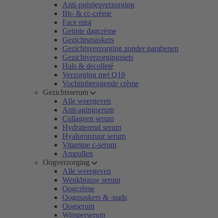
Anti-puistjesverzorging
Bb- & cc-crème
Face mist
Getinte dagcrème
Gezichtsmaskers
Gezichtsverzorging zonder parabenen
Gezichtverzorgingssets
Hals & decolleté
Verzorging met Q10
Vochtinbrengende crème
Gezichtsserum
Alle weergeven
Anti-agingserum
Collageen serum
Hydraterend serum
Hyaluronzuur serum
Vitamine c-serum
Ampullen
Oogverzorging
Alle weergeven
Wenkbrauw serum
Oogcrème
Oogmaskers & -pads
Oogserum
Wimperserum