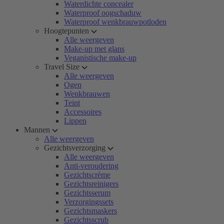
Waterdichte concealer
Waterproof oogschaduw
Waterproof wenkbrauwpotloden
Hoogtepunten
Alle weergeven
Make-up met glans
Veganistische make-up
Travel Size
Alle weergeven
Ogen
Wenkbrauwen
Teint
Accessoires
Lippen
Mannen
Alle weergeven
Gezichtsverzorging
Alle weergeven
Anti-veroudering
Gezichtscrème
Gezichtsreinigers
Gezichtsserum
Verzorgingssets
Gezichtsmaskers
Gezichtsscrub