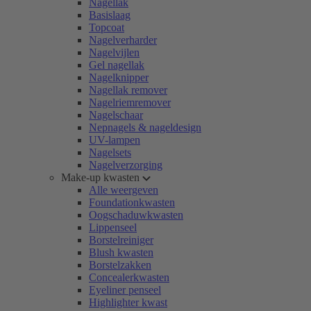
Nagellak
Basislaag
Topcoat
Nagelverharder
Nagelvijlen
Gel nagellak
Nagelknipper
Nagellak remover
Nagelriemremover
Nagelschaar
Nepnagels & nageldesign
UV-lampen
Nagelsets
Nagelverzorging
Make-up kwasten
Alle weergeven
Foundationkwasten
Oogschaduwkwasten
Lippenseel
Borstelreiniger
Blush kwasten
Borstelzakken
Concealerkwasten
Eyeliner penseel
Highlighter kwast