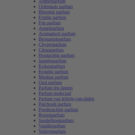
Amberparfum
Oriëntaals parfum
Bloemig parfum
Fruitig parfum
Fris parfum
Appelparfum
Aromatisch parfum
Bergamotparfum
Chypreparfum
Citrusparfum
Houtachtig parfum
Jasmijnparfum
Kokosparfum
Kruidig parfum
Muskus parfum
Oud parfum
Parfum fris linnen
Parfum molecuul
Parfum van lelietje-van-dalen
Patchouli parfum
Poederachtig parfum
Rozenparfum
Sandelhoutparfum
Vanilleparfum
Vetiverparfum