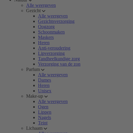
Alle weergeven
Gezicht
Alle weergeven
Gezichtsverzorging
Oogzorg
Schoonmaken
Maskers
Heren
Anti-veroudering
Lipverzorging
Tandheelkundige zorg
Verzorging van de zon
Parfum
Alle weergeven
Dames
Heren
Unisex
Make-up
Alle weergeven
Ogen
Lippen
Nagels
Teint
Lichaam