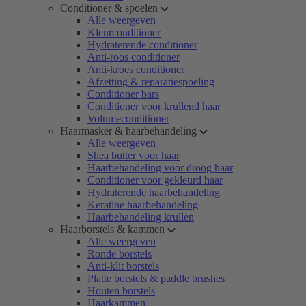
Conditioner & spoelen
Alle weergeven
Kleurconditioner
Hydraterende conditioner
Anti-roos conditioner
Anti-kroes conditioner
Afzetting & reparatiespoeling
Conditioner bars
Conditioner voor krullend haar
Volumeconditioner
Haarmasker & haarbehandeling
Alle weergeven
Shea butter voor haar
Haarbehandeling voor droog haar
Conditioner voor gekleurd haar
Hydraterende haarbehandeling
Keratine haarbehandeling
Haarbehandeling krullen
Haarborstels & kammen
Alle weergeven
Ronde borstels
Anti-klit borstels
Platte borstels & paddle brushes
Houten borstels
Haarkammen