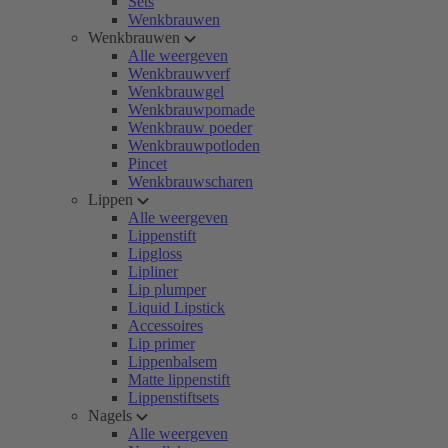
Sets
Wenkbrauwen
Wenkbrauwen
Alle weergeven
Wenkbrauwverf
Wenkbrauwgel
Wenkbrauwpomade
Wenkbrauw poeder
Wenkbrauwpotloden
Pincet
Wenkbrauwscharen
Lippen
Alle weergeven
Lippenstift
Lipgloss
Lipliner
Lip plumper
Liquid Lipstick
Accessoires
Lip primer
Lippenbalsem
Matte lippenstift
Lippenstiftsets
Nagels
Alle weergeven