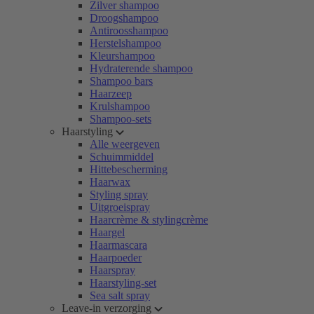
Zilver shampoo
Droogshampoo
Antiroosshampoo
Herstelshampoo
Kleurshampoo
Hydraterende shampoo
Shampoo bars
Haarzeep
Krulshampoo
Shampoo-sets
Haarstyling
Alle weergeven
Schuimmiddel
Hittebescherming
Haarwax
Styling spray
Uitgroeispray
Haarcrème & stylingcrème
Haargel
Haarmascara
Haarpoeder
Haarspray
Haarstyling-set
Sea salt spray
Leave-in verzorging