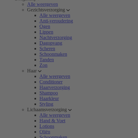
Alle weergeven
Gezichtsverzorging
Alle weergeven
Anti-veroudering
Ogen
Lippen
Nachtverzorging
Dagopvang
Scheren
Schoonmaken
Tanden
Zon
Haar
Alle weergeven
Conditioner
Haarverzorging
Shampoo
Haarkleur
Styling
Lichaamsverzorging
Alle weergeven
Hand & Voet
Lotions
Oliën
Schoonmaken