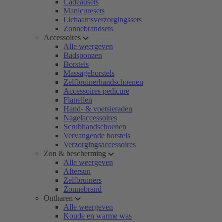
Cadeausets
Manicuresets
Lichaamsverzorgingssets
Zonnebrandsets
Accessoires
Alle weergeven
Badsponzen
Borstels
Massageborstels
Zelfbruinerhandschoenen
Accessoires pedicure
Flanellen
Hand- & voetsieraden
Nagelaccessoires
Scrubhandschoenen
Vervangende borstels
Verzorgingsaccessoires
Zon & bescherming
Alle weergeven
Aftersun
Zelfbruiners
Zonnebrand
Ontharen
Alle weergeven
Koude en warme was