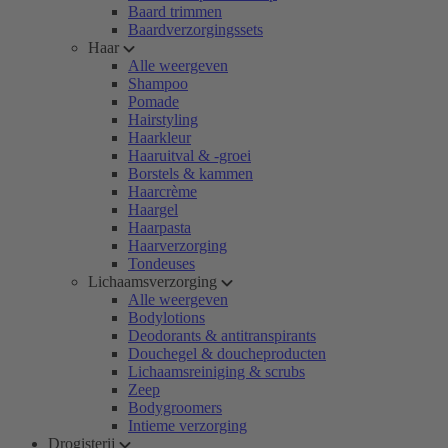
Baard trimmen
Baardverzorgingssets
Haar
Alle weergeven
Shampoo
Pomade
Hairstyling
Haarkleur
Haaruitval & -groei
Borstels & kammen
Haarcrème
Haargel
Haarpasta
Haarverzorging
Tondeuses
Lichaamsverzorging
Alle weergeven
Bodylotions
Deodorants & antitranspirants
Douchegel & doucheproducten
Lichaamsreiniging & scrubs
Zeep
Bodygroomers
Intieme verzorging
Drogisterij