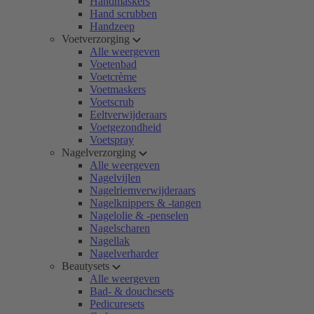
Handmaskers
Hand scrubben
Handzeep
Voetverzorging
Alle weergeven
Voetenbad
Voetcrème
Voetmaskers
Voetscrub
Eeltverwijderaars
Voetgezondheid
Voetspray
Nagelverzorging
Alle weergeven
Nagelvijlen
Nagelriemverwijderaars
Nagelknippers & -tangen
Nagelolie & -penselen
Nagelscharen
Nagellak
Nagelverharder
Beautysets
Alle weergeven
Bad- & douchesets
Pedicuresets