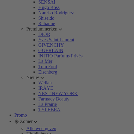
SENSAI
Hugo Boss
Narciso Rodriguez
Shiseido
Rabanne
Premiummerken
DIOR
Yves Saint Laurent
GIVENCHY
GUERLAIN
INITIO Parfums Privés
La Mer
Tom Ford
Eisenberg
Nieuw
Widian
IRÄYE
NEST NEW YORK
Farmacy Beauty
La Prairie
TYPEBEA
Promo
☀️ Zomer
Alle weergeven
Highlights