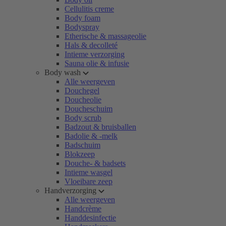
Cellulitis creme
Body foam
Bodyspray
Etherische & massageolie
Hals & decolleté
Intieme verzorging
Sauna olie & infusie
Body wash
Alle weergeven
Douchegel
Doucheolie
Doucheschuim
Body scrub
Badzout & bruisballen
Badolie & -melk
Badschuim
Blokzeep
Douche- & badsets
Intieme wasgel
Vloeibare zeep
Handverzorging
Alle weergeven
Handcrème
Handdesinfectie