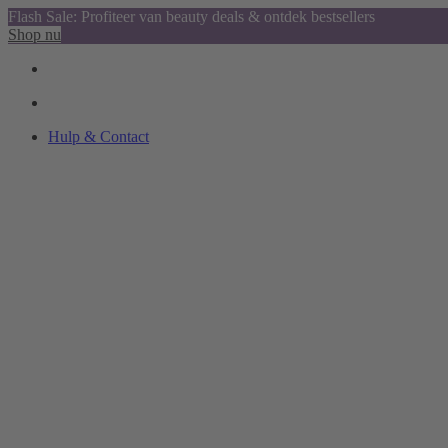
Flash Sale: Profiteer van beauty deals & ontdek bestsellers
Shop nu
Hulp & Contact