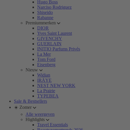
Hugo Boss
Narciso Rodriguez
Shiseido
Rabanne
Premiummerken
DIOR
Yves Saint Laurent
GIVENCHY
GUERLAIN
INITIO Parfums Privés
La Mer
Tom Ford
Eisenberg
Nieuw
Widian
IRÄYE
NEST NEW YORK
La Prairie
TYPEBEA
Sale & Bestsellers
☀️ Zomer
Alle weergeven
Highlights
Travel Essentials
Beautyzomertrends 2026