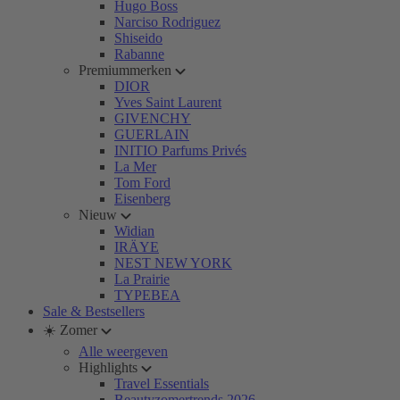
Hugo Boss
Narciso Rodriguez
Shiseido
Rabanne
Premiummerken
DIOR
Yves Saint Laurent
GIVENCHY
GUERLAIN
INITIO Parfums Privés
La Mer
Tom Ford
Eisenberg
Nieuw
Widian
IRÄYE
NEST NEW YORK
La Prairie
TYPEBEA
Sale & Bestsellers
☀️ Zomer
Alle weergeven
Highlights
Travel Essentials
Beautyzomertrends 2026