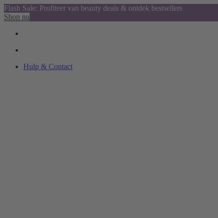
Flash Sale: Profiteer van beauty deals & ontdek bestsellers
Shop nu
Hulp & Contact