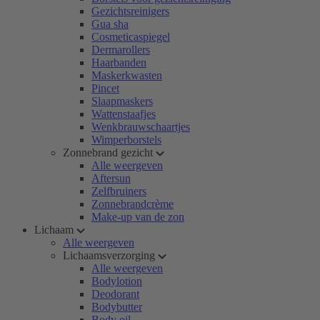
Gezichtsreinigers
Gua sha
Cosmeticaspiegel
Dermarollers
Haarbanden
Maskerkwasten
Pincet
Slaapmaskers
Wattenstaafjes
Wenkbrauwschaartjes
Wimperborstels
Zonnebrand gezicht
Alle weergeven
Aftersun
Zelfbruiners
Zonnebrandcrème
Make-up van de zon
Lichaam
Alle weergeven
Lichaamsverzorging
Alle weergeven
Bodylotion
Deodorant
Bodybutter
Body oil