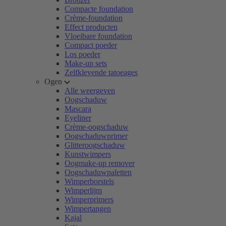
Compacte foundation
Crème-foundation
Effect producten
Vloeibare foundation
Compact poeder
Los poeder
Make-up sets
Zelfklevende tatoeages
Ogen
Alle weergeven
Oogschaduw
Mascara
Eyeliner
Crème-oogschaduw
Oogschaduwprimer
Glitteroogschaduw
Kunstwimpers
Oogmake-up remover
Oogschaduwpaletten
Wimperborstels
Wimperlijm
Wimperprimers
Wimpertangen
Kajal