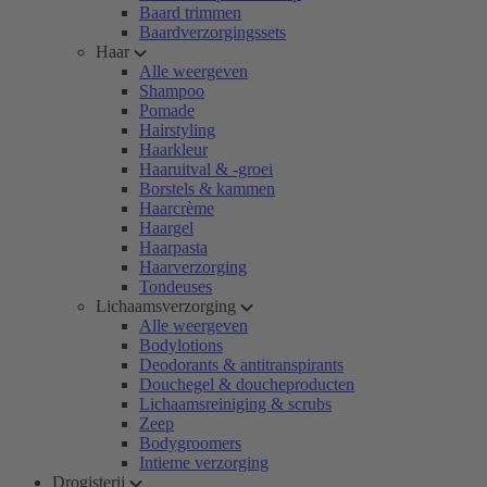
Baard trimmen
Baardverzorgingssets
Haar
Alle weergeven
Shampoo
Pomade
Hairstyling
Haarkleur
Haaruitval & -groei
Borstels & kammen
Haarcrème
Haargel
Haarpasta
Haarverzorging
Tondeuses
Lichaamsverzorging
Alle weergeven
Bodylotions
Deodorants & antitranspirants
Douchegel & doucheproducten
Lichaamsreiniging & scrubs
Zeep
Bodygroomers
Intieme verzorging
Drogisterij