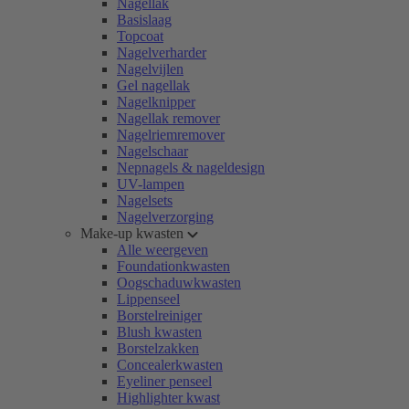
Nagellak
Basislaag
Topcoat
Nagelverharder
Nagelvijlen
Gel nagellak
Nagelknipper
Nagellak remover
Nagelriemremover
Nagelschaar
Nepnagels & nageldesign
UV-lampen
Nagelsets
Nagelverzorging
Make-up kwasten
Alle weergeven
Foundationkwasten
Oogschaduwkwasten
Lippenseel
Borstelreiniger
Blush kwasten
Borstelzakken
Concealerkwasten
Eyeliner penseel
Highlighter kwast