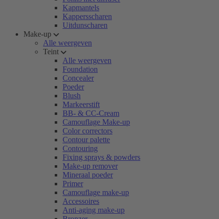
Kapmantels
Kappersscharen
Uitdunscharen
Make-up
Alle weergeven
Teint
Alle weergeven
Foundation
Concealer
Poeder
Blush
Markeerstift
BB- & CC-Cream
Camouflage Make-up
Color correctors
Contour palette
Contouring
Fixing sprays & powders
Make-up remover
Mineraal poeder
Primer
Camouflage make-up
Accessoires
Anti-aging make-up
Bronzer