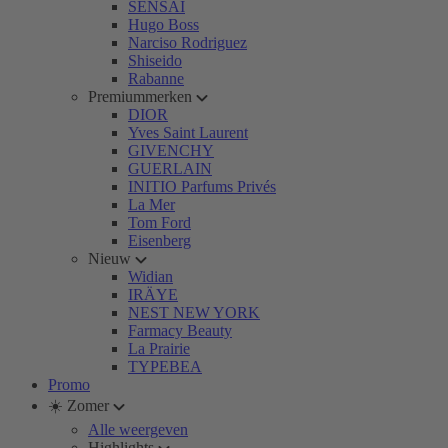
SENSAI
Hugo Boss
Narciso Rodriguez
Shiseido
Rabanne
Premiummerken
DIOR
Yves Saint Laurent
GIVENCHY
GUERLAIN
INITIO Parfums Privés
La Mer
Tom Ford
Eisenberg
Nieuw
Widian
IRÄYE
NEST NEW YORK
Farmacy Beauty
La Prairie
TYPEBEA
Promo
☀️ Zomer
Alle weergeven
Highlights