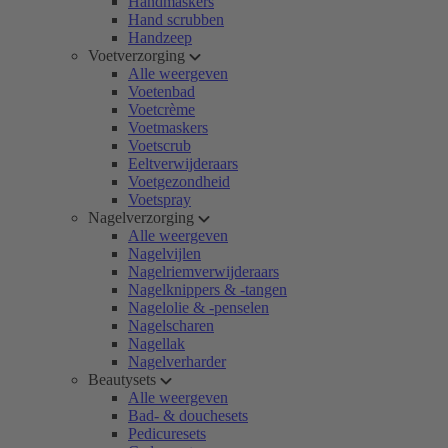
Handmaskers
Hand scrubben
Handzeep
Voetverzorging
Alle weergeven
Voetenbad
Voetcrème
Voetmaskers
Voetscrub
Eeltverwijderaars
Voetgezondheid
Voetspray
Nagelverzorging
Alle weergeven
Nagelvijlen
Nagelriemverwijderaars
Nagelknippers & -tangen
Nagelolie & -penselen
Nagelscharen
Nagellak
Nagelverharder
Beautysets
Alle weergeven
Bad- & douchesets
Pedicuresets