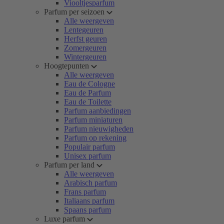
Viooltjesparfum
Parfum per seizoen
Alle weergeven
Lentegeuren
Herfst geuren
Zomergeuren
Wintergeuren
Hoogtepunten
Alle weergeven
Eau de Cologne
Eau de Parfum
Eau de Toilette
Parfum aanbiedingen
Parfum miniaturen
Parfum nieuwigheden
Parfum op rekening
Populair parfum
Unisex parfum
Parfum per land
Alle weergeven
Arabisch parfum
Frans parfum
Italiaans parfum
Spaans parfum
Luxe parfum