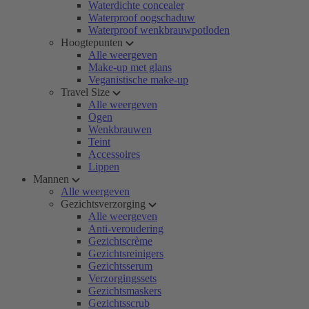
Waterdichte concealer
Waterproof oogschaduw
Waterproof wenkbrauwpotloden
Hoogtepunten
Alle weergeven
Make-up met glans
Veganistische make-up
Travel Size
Alle weergeven
Ogen
Wenkbrauwen
Teint
Accessoires
Lippen
Mannen
Alle weergeven
Gezichtsverzorging
Alle weergeven
Anti-veroudering
Gezichtscrème
Gezichtsreinigers
Gezichtsserum
Verzorgingssets
Gezichtsmaskers
Gezichtsscrub