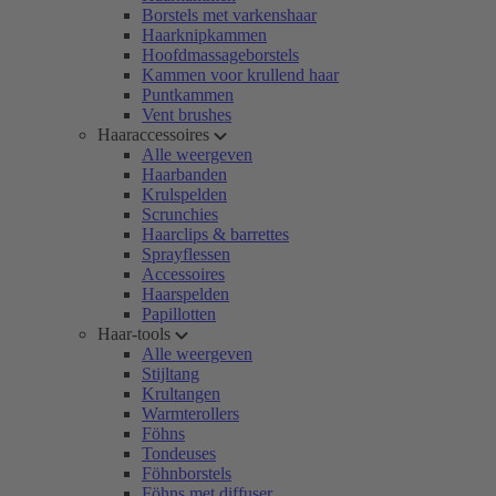
Borstels met varkenshaar
Haarknipkammen
Hoofdmassageborstels
Kammen voor krullend haar
Puntkammen
Vent brushes
Haaraccessoires
Alle weergeven
Haarbanden
Krulspelden
Scrunchies
Haarclips & barrettes
Sprayflessen
Accessoires
Haarspelden
Papillotten
Haar-tools
Alle weergeven
Stijltang
Krultangen
Warmterollers
Föhns
Tondeuses
Föhnborstels
Föhns met diffuser