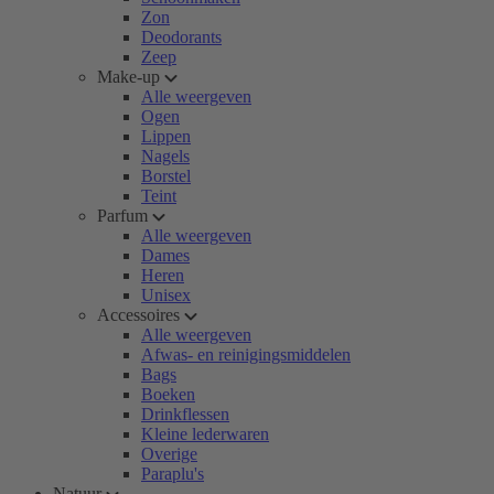
Zon
Deodorants
Zeep
Make-up
Alle weergeven
Ogen
Lippen
Nagels
Borstel
Teint
Parfum
Alle weergeven
Dames
Heren
Unisex
Accessoires
Alle weergeven
Afwas- en reinigingsmiddelen
Bags
Boeken
Drinkflessen
Kleine lederwaren
Overige
Paraplu's
Natuur