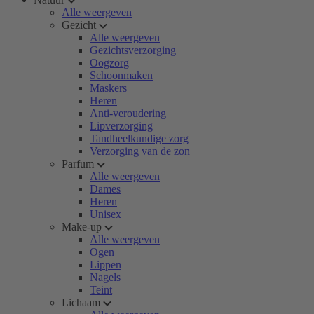
Alle weergeven
Gezicht
Alle weergeven
Gezichtsverzorging
Oogzorg
Schoonmaken
Maskers
Heren
Anti-veroudering
Lipverzorging
Tandheelkundige zorg
Verzorging van de zon
Parfum
Alle weergeven
Dames
Heren
Unisex
Make-up
Alle weergeven
Ogen
Lippen
Nagels
Teint
Lichaam