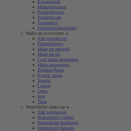
Kwastensets
Maskerkwasten
Poederdonsjes
Poederkwast
Toepassers
Wenkbrauwborsteltje
Make-up accessoires
Alle weergeven
Puntenslijpers
Make-up spiegels
Make-up tas
Lege make-uppaletten
Make-upsponzen
Blotting Paper
Konjac spons
Nagels
Lippen
Ogen
Sets
Teint
Waterdichte make-up
Alle weergeven
Waterproof eyeliner
Waterdichte fundering
Waterproof mascara