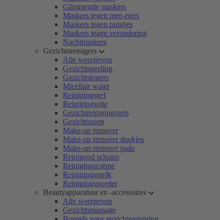
Glimmende maskers
Maskers tegen mee-eters
Maskers tegen puistjes
Maskers tegen veroudering
Nachtmaskers
Gezichtsreinigers
Alle weergeven
Gezichtspeeling
Gezichtstoners
Micellair water
Reinigingsgel
Reinigingsolie
Gezichtreinigingssets
Gezichtszeep
Make-up remover
Make-up remover doekjes
Make-up remover pads
Reinigend schuim
Reinigingscrème
Reinigingsmelk
Reinigingspoeder
Beautyapparatuur en -accessoires
Alle weergeven
Gezichtsmassage
Borstels voor gezichtsreiniging