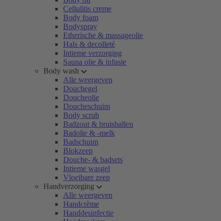
Cellulitis creme
Body foam
Bodyspray
Etherische & massageolie
Hals & decolleté
Intieme verzorging
Sauna olie & infusie
Body wash
Alle weergeven
Douchegel
Doucheolie
Doucheschuim
Body scrub
Badzout & bruisballen
Badolie & -melk
Badschuim
Blokzeep
Douche- & badsets
Intieme wasgel
Vloeibare zeep
Handverzorging
Alle weergeven
Handcrème
Handdesinfectie