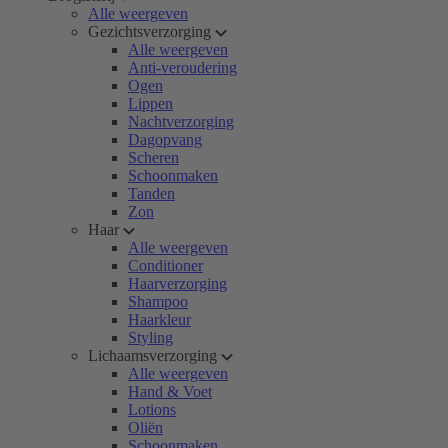
Alle weergeven
Gezichtsverzorging
Alle weergeven
Anti-veroudering
Ogen
Lippen
Nachtverzorging
Dagopvang
Scheren
Schoonmaken
Tanden
Zon
Haar
Alle weergeven
Conditioner
Haarverzorging
Shampoo
Haarkleur
Styling
Lichaamsverzorging
Alle weergeven
Hand & Voet
Lotions
Oliën
Schoonmaken