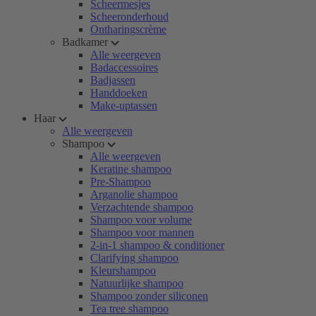
Scheermesjes
Scheeronderhoud
Ontharingscrème
Badkamer
Alle weergeven
Badaccessoires
Badjassen
Handdoeken
Make-uptassen
Haar
Alle weergeven
Shampoo
Alle weergeven
Keratine shampoo
Pre-Shampoo
Arganolie shampoo
Verzachtende shampoo
Shampoo voor volume
Shampoo voor mannen
2-in-1 shampoo & conditioner
Clarifying shampoo
Kleurshampoo
Natuurlijke shampoo
Shampoo zonder siliconen
Tea tree shampoo