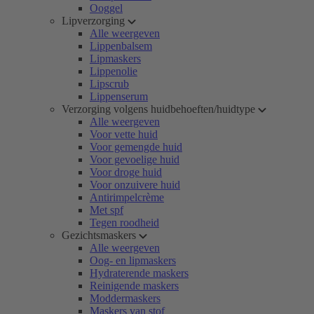
Ooggel
Lipverzorging
Alle weergeven
Lippenbalsem
Lipmaskers
Lippenolie
Lipscrub
Lippenserum
Verzorging volgens huidbehoeften/huidtype
Alle weergeven
Voor vette huid
Voor gemengde huid
Voor gevoelige huid
Voor droge huid
Voor onzuivere huid
Antirimpelcrème
Met spf
Tegen roodheid
Gezichtsmaskers
Alle weergeven
Oog- en lipmaskers
Hydraterende maskers
Reinigende maskers
Moddermaskers
Maskers van stof