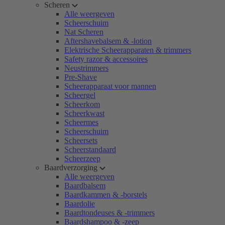
Scheren
Alle weergeven
Scheerschuim
Nat Scheren
Aftershavebalsem & -lotion
Elektrische Scheerapparaten & trimmers
Safety razor & accessoires
Neustrimmers
Pre-Shave
Scheerapparaat voor mannen
Scheergel
Scheerkom
Scheerkwast
Scheermes
Scheerschuim
Scheersets
Scheerstandaard
Scheerzeep
Baardverzorging
Alle weergeven
Baardbalsem
Baardkammen & -borstels
Baardolie
Baardtondeuses & -trimmers
Baardshampoo & -zeep