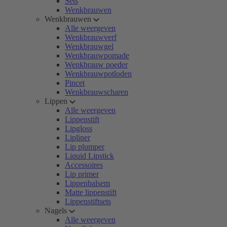
Sets
Wenkbrauwen
Wenkbrauwen
Alle weergeven
Wenkbrauwverf
Wenkbrauwgel
Wenkbrauwpomade
Wenkbrauw poeder
Wenkbrauwpotloden
Pincet
Wenkbrauwscharen
Lippen
Alle weergeven
Lippenstift
Lipgloss
Lipliner
Lip plumper
Liquid Lipstick
Accessoires
Lip primer
Lippenbalsem
Matte lippenstift
Lippenstiftsets
Nagels
Alle weergeven