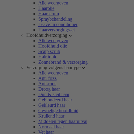
Alle weergeven
Haarolie
Haarserum
Spraybehandeling
Leave-in conditioner
Haarverzorgingsset
Hoofdhuidverzorging
Alle weergeven
Hoofdhuid olie
Scalp scrub
Hair tonic
Zonnebrand & verzorging
Verzorging volgens haartype
Alle weergeven
Anti-frizz
Anti-roos
Droog haar
Dun & steil haar
Geblondeerd haar
Gekleurd haar
Gevoelige hoofdhuid
Krullend haar
Middelen tegen haaruitval
Normaal haar
Vet haar