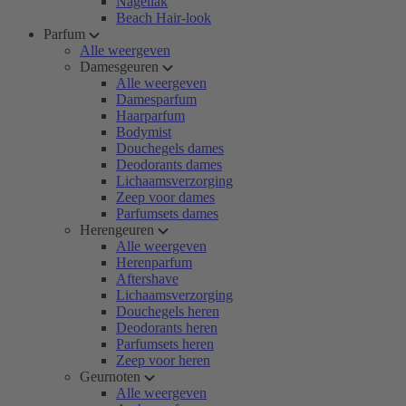
Nagellak
Beach Hair-look
Parfum
Alle weergeven
Damesgeuren
Alle weergeven
Damesparfum
Haarparfum
Bodymist
Douchegels dames
Deodorants dames
Lichaamsverzorging
Zeep voor dames
Parfumsets dames
Herengeuren
Alle weergeven
Herenparfum
Aftershave
Lichaamsverzorging
Douchegels heren
Deodorants heren
Parfumsets heren
Zeep voor heren
Geurnoten
Alle weergeven