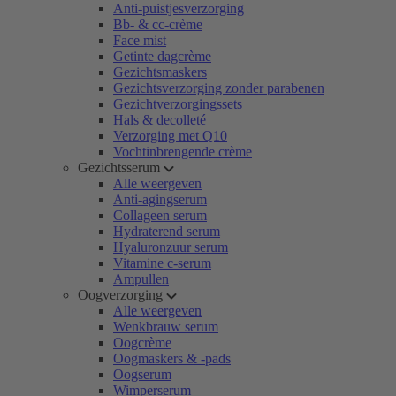
Anti-puistjesverzorging
Bb- & cc-crème
Face mist
Getinte dagcrème
Gezichtsmaskers
Gezichtsverzorging zonder parabenen
Gezichtverzorgingssets
Hals & decolleté
Verzorging met Q10
Vochtinbrengende crème
Gezichtsserum
Alle weergeven
Anti-agingserum
Collageen serum
Hydraterend serum
Hyaluronzuur serum
Vitamine c-serum
Ampullen
Oogverzorging
Alle weergeven
Wenkbrauw serum
Oogcrème
Oogmaskers & -pads
Oogserum
Wimperserum