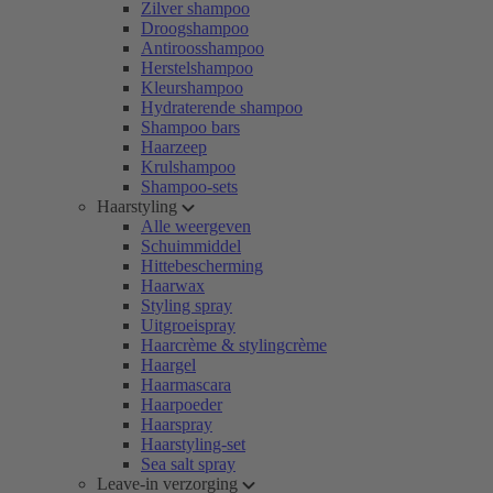
Zilver shampoo
Droogshampoo
Antiroosshampoo
Herstelshampoo
Kleurshampoo
Hydraterende shampoo
Shampoo bars
Haarzeep
Krulshampoo
Shampoo-sets
Haarstyling
Alle weergeven
Schuimmiddel
Hittebescherming
Haarwax
Styling spray
Uitgroeispray
Haarcrème & stylingcrème
Haargel
Haarmascara
Haarpoeder
Haarspray
Haarstyling-set
Sea salt spray
Leave-in verzorging