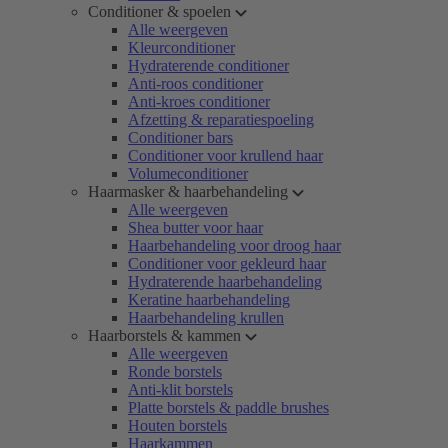
Conditioner & spoelen
Alle weergeven
Kleurconditioner
Hydraterende conditioner
Anti-roos conditioner
Anti-kroes conditioner
Afzetting & reparatiespoeling
Conditioner bars
Conditioner voor krullend haar
Volumeconditioner
Haarmasker & haarbehandeling
Alle weergeven
Shea butter voor haar
Haarbehandeling voor droog haar
Conditioner voor gekleurd haar
Hydraterende haarbehandeling
Keratine haarbehandeling
Haarbehandeling krullen
Haarborstels & kammen
Alle weergeven
Ronde borstels
Anti-klit borstels
Platte borstels & paddle brushes
Houten borstels
Haarkammen