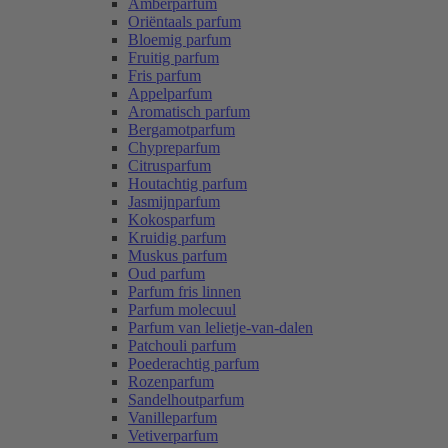
Amberparfum
Oriëntaals parfum
Bloemig parfum
Fruitig parfum
Fris parfum
Appelparfum
Aromatisch parfum
Bergamotparfum
Chypreparfum
Citrusparfum
Houtachtig parfum
Jasmijnparfum
Kokosparfum
Kruidig parfum
Muskus parfum
Oud parfum
Parfum fris linnen
Parfum molecuul
Parfum van lelietje-van-dalen
Patchouli parfum
Poederachtig parfum
Rozenparfum
Sandelhoutparfum
Vanilleparfum
Vetiverparfum