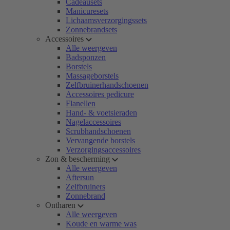
Cadeausets
Manicuresets
Lichaamsverzorgingssets
Zonnebrandsets
Accessoires
Alle weergeven
Badsponzen
Borstels
Massageborstels
Zelfbruinerhandschoenen
Accessoires pedicure
Flanellen
Hand- & voetsieraden
Nagelaccessoires
Scrubhandschoenen
Vervangende borstels
Verzorgingsaccessoires
Zon & bescherming
Alle weergeven
Aftersun
Zelfbruiners
Zonnebrand
Ontharen
Alle weergeven
Koude en warme was