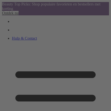
Beauty Top Picks: Shop populaire favorieten en bestsellers met
korting
Ontdek nu
Hulp & Contact