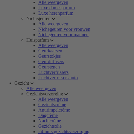
Alle weergeven
Luxe damesparfum
Luxe herenparfum
Nichegeuren
Alle weergeven
Nichegeuren voor vrouwen
Nichegeuren voor mannen
Huisparfum
Alle weergeven
Geurkaarsen
Geurstokjes
Geurdiffusers
Geurstenen
Luchtverfrissers
Luchtverfrissers auto
Gezicht
Alle weergeven
Gezichtsverzorging
Alle weergeven
Gezichtscrème
Antirimpelcrème
Dagcrème
Nachtcrème
Gezichtsolie
24-uurs gezichtsverzorging