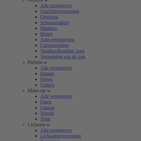
Alle weergeven
Gezichtsverzorging
Oogzorg
Schoonmaken
Maskers
Heren
Anti-veroudering
Lipverzorging
Tandheelkundige zorg
Verzorging van de zon
Parfum
Alle weergeven
Dames
Heren
Unisex
Make-up
Alle weergeven
Ogen
Lippen
Nagels
Teint
Lichaam
Alle weergeven
Lichaamsverzorging