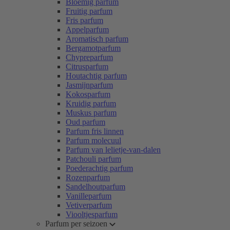
Bloemig parfum
Fruitig parfum
Fris parfum
Appelparfum
Aromatisch parfum
Bergamotparfum
Chypreparfum
Citrusparfum
Houtachtig parfum
Jasmijnparfum
Kokosparfum
Kruidig parfum
Muskus parfum
Oud parfum
Parfum fris linnen
Parfum molecuul
Parfum van lelietje-van-dalen
Patchouli parfum
Poederachtig parfum
Rozenparfum
Sandelhoutparfum
Vanilleparfum
Vetiverparfum
Viooltjesparfum
Parfum per seizoen