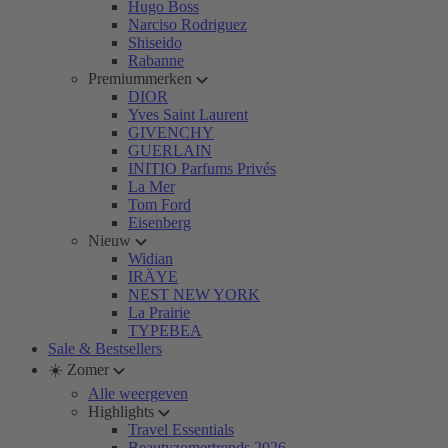
Hugo Boss
Narciso Rodriguez
Shiseido
Rabanne
Premiummerken
DIOR
Yves Saint Laurent
GIVENCHY
GUERLAIN
INITIO Parfums Privés
La Mer
Tom Ford
Eisenberg
Nieuw
Widian
IRÄYE
NEST NEW YORK
La Prairie
TYPEBEA
Sale & Bestsellers
☀️ Zomer
Alle weergeven
Highlights
Travel Essentials
Beautyzomertrends 2026