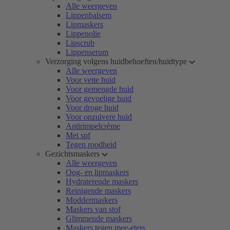
Alle weergeven
Lippenbalsem
Lipmaskers
Lippenolie
Lipscrub
Lippenserum
Verzorging volgens huidbehoeften/huidtype
Alle weergeven
Voor vette huid
Voor gemengde huid
Voor gevoelige huid
Voor droge huid
Voor onzuivere huid
Antirimpelcrème
Met spf
Tegen roodheid
Gezichtsmaskers
Alle weergeven
Oog- en lipmaskers
Hydraterende maskers
Reinigende maskers
Moddermaskers
Maskers van stof
Glimmende maskers
Maskers tegen mee-eters