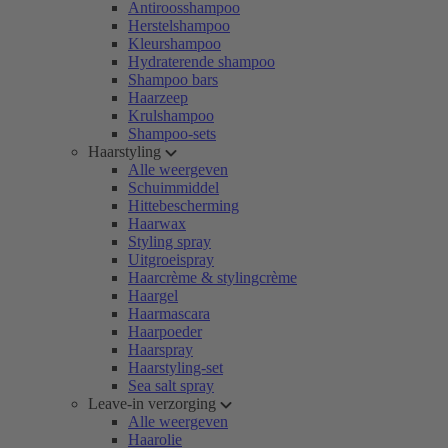
Antiroosshampoo
Herstelshampoo
Kleurshampoo
Hydraterende shampoo
Shampoo bars
Haarzeep
Krulshampoo
Shampoo-sets
Haarstyling
Alle weergeven
Schuimmiddel
Hittebescherming
Haarwax
Styling spray
Uitgroeispray
Haarcrème & stylingcrème
Haargel
Haarmascara
Haarpoeder
Haarspray
Haarstyling-set
Sea salt spray
Leave-in verzorging
Alle weergeven
Haarolie