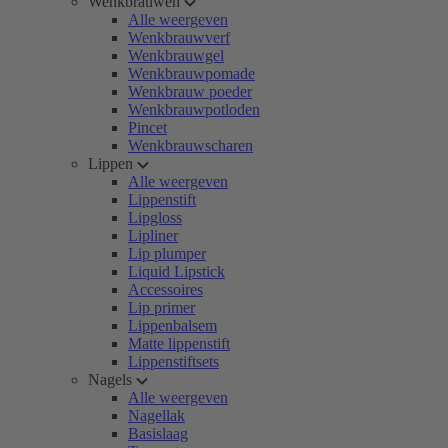
Wenkbrauwen
Alle weergeven
Wenkbrauwverf
Wenkbrauwgel
Wenkbrauwpomade
Wenkbrauw poeder
Wenkbrauwpotloden
Pincet
Wenkbrauwscharen
Lippen
Alle weergeven
Lippenstift
Lipgloss
Lipliner
Lip plumper
Liquid Lipstick
Accessoires
Lip primer
Lippenbalsem
Matte lippenstift
Lippenstiftsets
Nagels
Alle weergeven
Nagellak
Basislaag