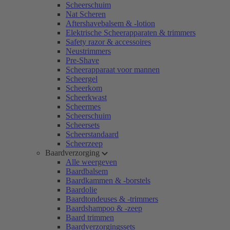
Scheerschuim
Nat Scheren
Aftershavebalsem & -lotion
Elektrische Scheerapparaten & trimmers
Safety razor & accessoires
Neustrimmers
Pre-Shave
Scheerapparaat voor mannen
Scheergel
Scheerkom
Scheerkwast
Scheermes
Scheerschuim
Scheersets
Scheerstandaard
Scheerzeep
Baardverzorging
Alle weergeven
Baardbalsem
Baardkammen & -borstels
Baardolie
Baardtondeuses & -trimmers
Baardshampoo & -zeep
Baard trimmen
Baardverzorgingssets