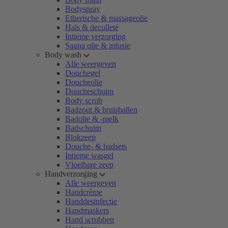
Bodyspray
Etherische & massageolie
Hals & decolleté
Intieme verzorging
Sauna olie & infusie
Body wash
Alle weergeven
Douchegel
Doucheolie
Doucheschuim
Body scrub
Badzout & bruisballen
Badolie & -melk
Badschuim
Blokzeep
Douche- & badsets
Intieme wasgel
Vloeibare zeep
Handverzorging
Alle weergeven
Handcrème
Handdesinfectie
Handmaskers
Hand scrubben