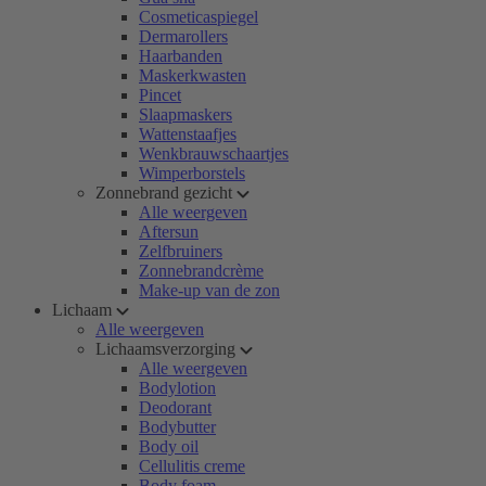
Cosmeticaspiegel
Dermarollers
Haarbanden
Maskerkwasten
Pincet
Slaapmaskers
Wattenstaafjes
Wenkbrauwschaartjes
Wimperborstels
Zonnebrand gezicht
Alle weergeven
Aftersun
Zelfbruiners
Zonnebrandcrème
Make-up van de zon
Lichaam
Alle weergeven
Lichaamsverzorging
Alle weergeven
Bodylotion
Deodorant
Bodybutter
Body oil
Cellulitis creme
Body foam