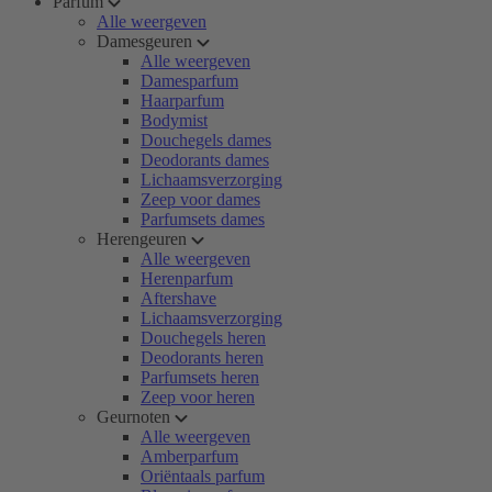
Parfum
Alle weergeven
Damesgeuren
Alle weergeven
Damesparfum
Haarparfum
Bodymist
Douchegels dames
Deodorants dames
Lichaamsverzorging
Zeep voor dames
Parfumsets dames
Herengeuren
Alle weergeven
Herenparfum
Aftershave
Lichaamsverzorging
Douchegels heren
Deodorants heren
Parfumsets heren
Zeep voor heren
Geurnoten
Alle weergeven
Amberparfum
Oriëntaals parfum