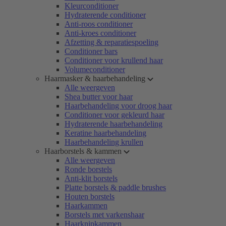
Kleurconditioner
Hydraterende conditioner
Anti-roos conditioner
Anti-kroes conditioner
Afzetting & reparatiespoeling
Conditioner bars
Conditioner voor krullend haar
Volumeconditioner
Haarmasker & haarbehandeling
Alle weergeven
Shea butter voor haar
Haarbehandeling voor droog haar
Conditioner voor gekleurd haar
Hydraterende haarbehandeling
Keratine haarbehandeling
Haarbehandeling krullen
Haarborstels & kammen
Alle weergeven
Ronde borstels
Anti-klit borstels
Platte borstels & paddle brushes
Houten borstels
Haarkammen
Borstels met varkenshaar
Haarknipkammen