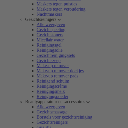
Maskers tegen puistjes
Maskers tegen veroudering
Nachtmaskers
Gezichtsreinigers
Alle weergeven
Gezichtspeeling
Gezichtstoners
Micellair water
Reinigingsgel
Reinigingsolie
Gezichtreinigingssets
Gezichtszeep
Make-up remover
Make-up remover doekjes
Make-up remover pads
Reinigend schuim
Reinigingscrème
Reinigingsmelk
Reinigingspoeder
Beautyapparatuur en -accessoires
Alle weergeven
Gezichtsmassage
Borstels voor gezichtsreiniging
Gezichtsreinigers
Gua sha