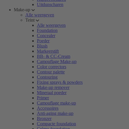
Uitdunscharen
Make-up
Alle weergeven
Teint
Alle weergeven
Foundation
Concealer
Poeder
Blush
Markeerstift
BB- & CC-Cream
Camouflage Make-up
Color correctors
Contour palette
Contouring
Fixing sprays & powders
Make-up remover
Mineraal poeder
Primer
Camouflage make-up
Accessoires
Anti-aging make-up
Bronzer
Compacte foundation
Crème-foundation