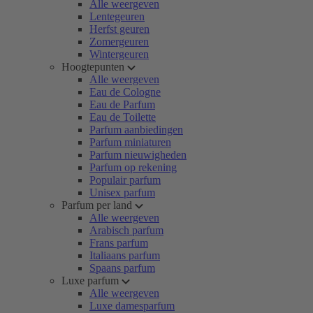
Alle weergeven
Lentegeuren
Herfst geuren
Zomergeuren
Wintergeuren
Hoogtepunten
Alle weergeven
Eau de Cologne
Eau de Parfum
Eau de Toilette
Parfum aanbiedingen
Parfum miniaturen
Parfum nieuwigheden
Parfum op rekening
Populair parfum
Unisex parfum
Parfum per land
Alle weergeven
Arabisch parfum
Frans parfum
Italiaans parfum
Spaans parfum
Luxe parfum
Alle weergeven
Luxe damesparfum