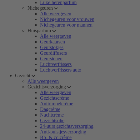
Luxe herenparfum
Nichegeuren
Alle weergeven
Nichegeuren voor vrouwen
Nichegeuren voor mannen
Huisparfum
Alle weergeven
Geurkaarsen
Geurstokjes
Geurdiffusers
Geurstenen
Luchtverfrissers
Luchtverfrissers auto
Gezicht
Alle weergeven
Gezichtsverzorging
Alle weergeven
Gezichtscrème
Antirimpelcrème
Dagcrème
Nachtcrème
Gezichtsolie
24-uurs gezichtsverzorging
Anti-puistjesverzorging
Bb- & cc-crème