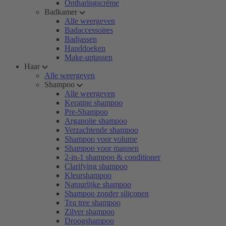
Ontharingscrème
Badkamer
Alle weergeven
Badaccessoires
Badjassen
Handdoeken
Make-uptassen
Haar
Alle weergeven
Shampoo
Alle weergeven
Keratine shampoo
Pre-Shampoo
Arganolie shampoo
Verzachtende shampoo
Shampoo voor volume
Shampoo voor mannen
2-in-1 shampoo & conditioner
Clarifying shampoo
Kleurshampoo
Natuurlijke shampoo
Shampoo zonder siliconen
Tea tree shampoo
Zilver shampoo
Droogshampoo