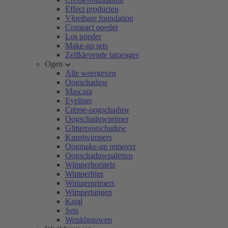
Effect producten
Vloeibare foundation
Compact poeder
Los poeder
Make-up sets
Zelfklevende tatoeages
Ogen
Alle weergeven
Oogschaduw
Mascara
Eyeliner
Crème-oogschaduw
Oogschaduwprimer
Glitteroogschaduw
Kunstwimpers
Oogmake-up remover
Oogschaduwpaletten
Wimperborstels
Wimperlijm
Wimperprimers
Wimpertangen
Kajal
Sets
Wenkbrauwen