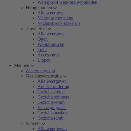
Waterproof wenkbrauwpotloden
Hoogtepunten
Alle weergeven
Make-up met glans
Veganistische make-up
Travel Size
Alle weergeven
Ogen
Wenkbrauwen
Teint
Accessoires
Lippen
Mannen
Alle weergeven
Gezichtsverzorging
Alle weergeven
Anti-veroudering
Gezichtscrème
Gezichtsreinigers
Gezichtsserum
Verzorgingssets
Gezichtsmaskers
Gezichtsscrub
Scheren
Alle weergeven