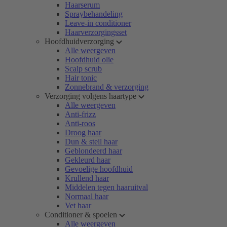
Haarserum
Spraybehandeling
Leave-in conditioner
Haarverzorgingsset
Hoofdhuidverzorging
Alle weergeven
Hoofdhuid olie
Scalp scrub
Hair tonic
Zonnebrand & verzorging
Verzorging volgens haartype
Alle weergeven
Anti-frizz
Anti-roos
Droog haar
Dun & steil haar
Geblondeerd haar
Gekleurd haar
Gevoelige hoofdhuid
Krullend haar
Middelen tegen haaruitval
Normaal haar
Vet haar
Conditioner & spoelen
Alle weergeven