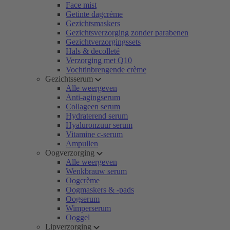
Face mist
Getinte dagcrème
Gezichtsmaskers
Gezichtsverzorging zonder parabenen
Gezichtverzorgingssets
Hals & decolleté
Verzorging met Q10
Vochtinbrengende crème
Gezichtsserum
Alle weergeven
Anti-agingserum
Collageen serum
Hydraterend serum
Hyaluronzuur serum
Vitamine c-serum
Ampullen
Oogverzorging
Alle weergeven
Wenkbrauw serum
Oogcrème
Oogmaskers & -pads
Oogserum
Wimperserum
Ooggel
Lipverzorging