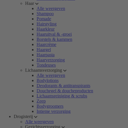
Haar
Alle weergeven
Shampoo
Pomade
Hairstyling
Haarkleur
Haaruitval & -groei
Borstels & kammen
Haarcrème
Haargel
Haarpasta
Haarverzorging
Tondeuses
Lichaamsverzorging
Alle weergeven
Bodylotions
Deodorants & antitranspirants
Douchegel & doucheproducten
Lichaamsreiniging & scrubs
Zeep
Bodygroomers
Intieme verzorging
Drogisterij
Alle weergeven
Gezichtsverzorging