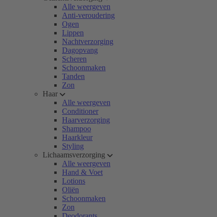
Alle weergeven
Anti-veroudering
Ogen
Lippen
Nachtverzorging
Dagopvang
Scheren
Schoonmaken
Tanden
Zon
Haar
Alle weergeven
Conditioner
Haarverzorging
Shampoo
Haarkleur
Styling
Lichaamsverzorging
Alle weergeven
Hand & Voet
Lotions
Oliën
Schoonmaken
Zon
Deodorants