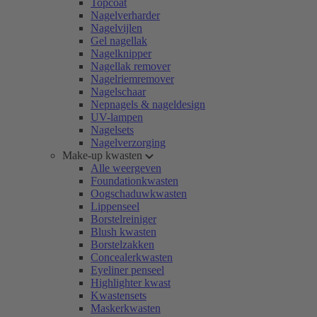
Topcoat
Nagelverharder
Nagelvijlen
Gel nagellak
Nagelknipper
Nagellak remover
Nagelriemremover
Nagelschaar
Nepnagels & nageldesign
UV-lampen
Nagelsets
Nagelverzorging
Make-up kwasten
Alle weergeven
Foundationkwasten
Oogschaduwkwasten
Lippenseel
Borstelreiniger
Blush kwasten
Borstelzakken
Concealerkwasten
Eyeliner penseel
Highlighter kwast
Kwastensets
Maskerkwasten