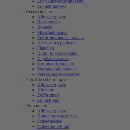
Lichaamsverzorgingssets
Zonnebrandsets
Accessoires
Alle weergeven
Badsponzen
Borstels
Massageborstels
Zelfbruinerhandschoenen
Accessoires pedicure
Flanellen
Hand- & voetsieraden
Nagelaccessoires
Scrubhandschoenen
Vervangende borstels
Verzorgingsaccessoires
Zon & bescherming
Alle weergeven
Aftersun
Zelfbruiners
Zonnebrand
Ontharen
Alle weergeven
Koude en warme was
Scheermesjes
Scheeronderhoud