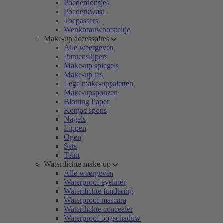
Poederdonsjes
Poederkwast
Toepassers
Wenkbrauwborsteltje
Make-up accessoires
Alle weergeven
Puntenslijpers
Make-up spiegels
Make-up tas
Lege make-uppaletten
Make-upsponzen
Blotting Paper
Konjac spons
Nagels
Lippen
Ogen
Sets
Teint
Waterdichte make-up
Alle weergeven
Waterproof eyeliner
Waterdichte fundering
Waterproof mascara
Waterdichte concealer
Waterproof oogschaduw