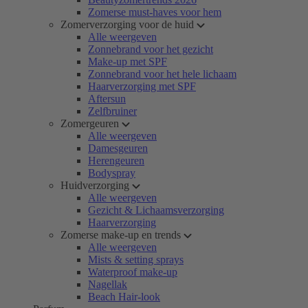
Zomerse must-haves voor hem
Zomerverzorging voor de huid
Alle weergeven
Zonnebrand voor het gezicht
Make-up met SPF
Zonnebrand voor het hele lichaam
Haarverzorging met SPF
Aftersun
Zelfbruiner
Zomergeuren
Alle weergeven
Damesgeuren
Herengeuren
Bodyspray
Huidverzorging
Alle weergeven
Gezicht & Lichaamsverzorging
Haarverzorging
Zomerse make-up en trends
Alle weergeven
Mists & setting sprays
Waterproof make-up
Nagellak
Beach Hair-look