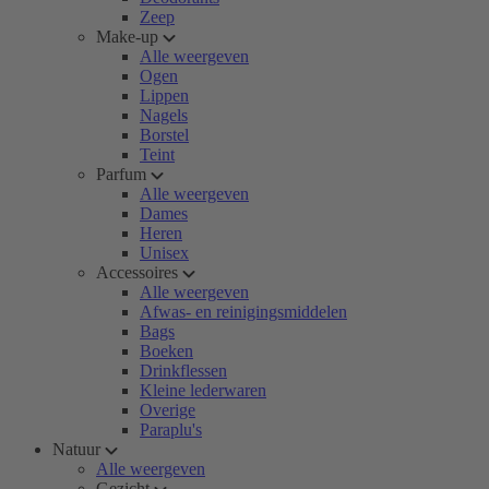
Zeep
Make-up
Alle weergeven
Ogen
Lippen
Nagels
Borstel
Teint
Parfum
Alle weergeven
Dames
Heren
Unisex
Accessoires
Alle weergeven
Afwas- en reinigingsmiddelen
Bags
Boeken
Drinkflessen
Kleine lederwaren
Overige
Paraplu's
Natuur
Alle weergeven
Gezicht