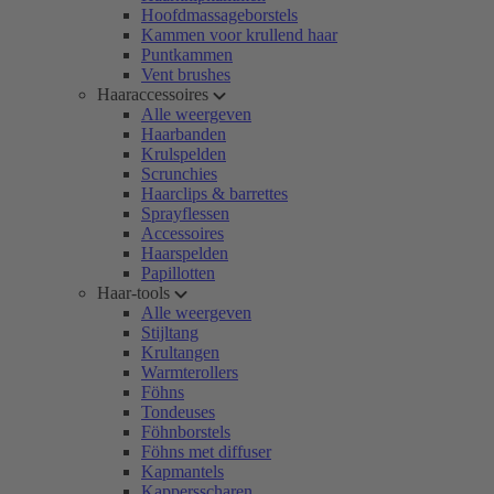
Hoofdmassageborstels
Kammen voor krullend haar
Puntkammen
Vent brushes
Haaraccessoires
Alle weergeven
Haarbanden
Krulspelden
Scrunchies
Haarclips & barrettes
Sprayflessen
Accessoires
Haarspelden
Papillotten
Haar-tools
Alle weergeven
Stijltang
Krultangen
Warmterollers
Föhns
Tondeuses
Föhnborstels
Föhns met diffuser
Kapmantels
Kappersscharen