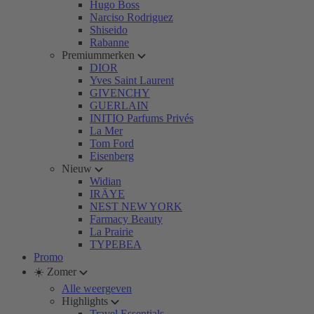
Hugo Boss
Narciso Rodriguez
Shiseido
Rabanne
Premiummerken
DIOR
Yves Saint Laurent
GIVENCHY
GUERLAIN
INITIO Parfums Privés
La Mer
Tom Ford
Eisenberg
Nieuw
Widian
IRÄYE
NEST NEW YORK
Farmacy Beauty
La Prairie
TYPEBEA
Promo
☀️ Zomer
Alle weergeven
Highlights
Travel Essentials