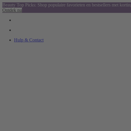
Beauty Top Picks: Shop populaire favorieten en bestsellers met kortin
Ontdek nu
Hulp & Contact