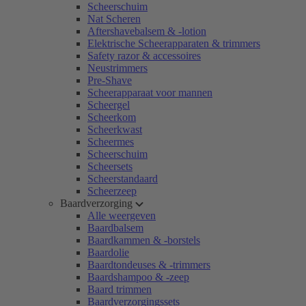
Scheerschuim
Nat Scheren
Aftershavebalsem & -lotion
Elektrische Scheerapparaten & trimmers
Safety razor & accessoires
Neustrimmers
Pre-Shave
Scheerapparaat voor mannen
Scheergel
Scheerkom
Scheerkwast
Scheermes
Scheerschuim
Scheersets
Scheerstandaard
Scheerzeep
Baardverzorging
Alle weergeven
Baardbalsem
Baardkammen & -borstels
Baardolie
Baardtondeuses & -trimmers
Baardshampoo & -zeep
Baard trimmen
Baardverzorgingssets