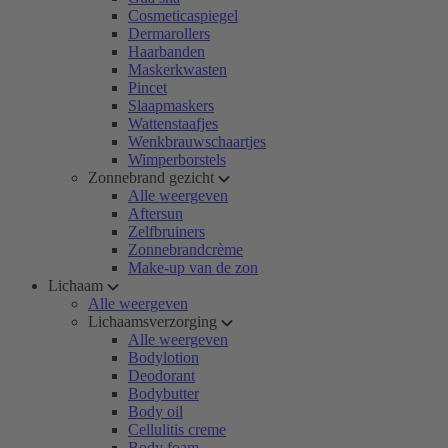
Cosmeticaspiegel
Dermarollers
Haarbanden
Maskerkwasten
Pincet
Slaapmaskers
Wattenstaafjes
Wenkbrauwschaartjes
Wimperborstels
Zonnebrand gezicht
Alle weergeven
Aftersun
Zelfbruiners
Zonnebrandcrème
Make-up van de zon
Lichaam
Alle weergeven
Lichaamsverzorging
Alle weergeven
Bodylotion
Deodorant
Bodybutter
Body oil
Cellulitis creme
Body foam