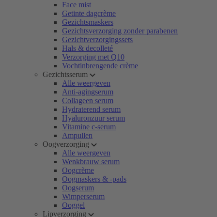
Face mist
Getinte dagcrème
Gezichtsmaskers
Gezichtsverzorging zonder parabenen
Gezichtverzorgingssets
Hals & decolleté
Verzorging met Q10
Vochtinbrengende crème
Gezichtsserum
Alle weergeven
Anti-agingserum
Collageen serum
Hydraterend serum
Hyaluronzuur serum
Vitamine c-serum
Ampullen
Oogverzorging
Alle weergeven
Wenkbrauw serum
Oogcrème
Oogmaskers & -pads
Oogserum
Wimperserum
Ooggel
Lipverzorging