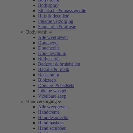
Bodyspray
Etherische & massageolie
Hals & decolleté
Intieme verzorging
Sauna olie & infusie
Body wash
Alle weergeven
Douchegel
Doucheolie
Doucheschuim
Body scrub
Badzout & bruisballen
Badolie & -melk
Badschuim
Blokzeep
Douche- & badsets
Intieme wasgel
Vloeibare zeep
Handverzorging
Alle weergeven
Handcrème
Handdesinfectie
Handmaskers
Hand scrubben