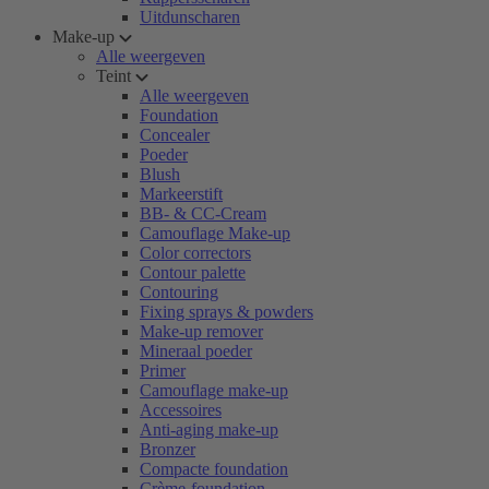
Uitdunscharen
Make-up
Alle weergeven
Teint
Alle weergeven
Foundation
Concealer
Poeder
Blush
Markeerstift
BB- & CC-Cream
Camouflage Make-up
Color correctors
Contour palette
Contouring
Fixing sprays & powders
Make-up remover
Mineraal poeder
Primer
Camouflage make-up
Accessoires
Anti-aging make-up
Bronzer
Compacte foundation
Crème-foundation