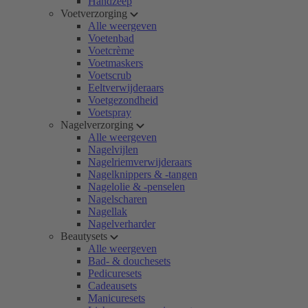
Handzeep
Voetverzorging
Alle weergeven
Voetenbad
Voetcrème
Voetmaskers
Voetscrub
Eeltverwijderaars
Voetgezondheid
Voetspray
Nagelverzorging
Alle weergeven
Nagelvijlen
Nagelriemverwijderaars
Nagelknippers & -tangen
Nagelolie & -penselen
Nagelscharen
Nagellak
Nagelverharder
Beautysets
Alle weergeven
Bad- & douchesets
Pedicuresets
Cadeausets
Manicuresets