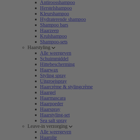
Antiroosshampoo
Herstelshampoo
Kleurshampoo
Hydraterende shampoo
Shampoo bars
Haarzeep
Krulshampoo
Shampoo-sets
Haarstyling
Alle weergeven
Schuimmiddel
Hittebescherming
Haarwax
Styling spray
Uitgroeispray
Haarcrème & stylingcrème
Haargel
Haarmascara
Haarpoeder
Haarspray
Haarstyling-set
Sea salt spray
Leave-in verzorging
Alle weergeven
Haarolie