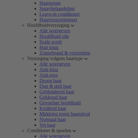
Haarserum
Spraybehandeling
Leave-in conditioner
Haarverzorgingsset
Hoofdhuidverzorging
Alle weergeven
Hoofdhuid olie
Scalp scrub
Hair tonic
Zonnebrand & verzorging
Verzorging volgens haartype
Alle weergeven
Anti-frizz
Anti-roos
Droog haar
Dun & steil haar
Geblondeerd haar
Gekleurd haar
Gevoelige hoofdhuid
Krullend haar
Middelen tegen haaruitval
Normaal haar
Vet haar
Conditioner & spoelen
Alle weergeven