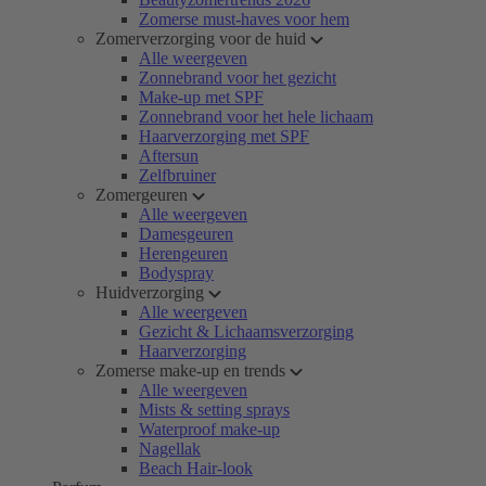
Zomerse must-haves voor hem
Zomerverzorging voor de huid
Alle weergeven
Zonnebrand voor het gezicht
Make-up met SPF
Zonnebrand voor het hele lichaam
Haarverzorging met SPF
Aftersun
Zelfbruiner
Zomergeuren
Alle weergeven
Damesgeuren
Herengeuren
Bodyspray
Huidverzorging
Alle weergeven
Gezicht & Lichaamsverzorging
Haarverzorging
Zomerse make-up en trends
Alle weergeven
Mists & setting sprays
Waterproof make-up
Nagellak
Beach Hair-look