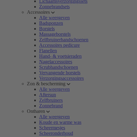
Lichaamsverzorgingssets
Zonnebrandsets
Accessoires
Alle weergeven
Badsponzen
Borstels
Massageborstels
Zelfbruinerhandschoenen
Accessoires pedicure
Flanellen
Hand- & voetsieraden
Nagelaccessoires
Scrubhandschoenen
Vervangende borstels
Verzorgingsaccessoires
Zon & bescherming
Alle weergeven
Aftersun
Zelfbruiners
Zonnebrand
Ontharen
Alle weergeven
Koude en warme was
Scheermesjes
Scheeronderhoud