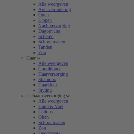
Alle weergeven
Anti-veroudering
Ogen
Lippen
Nachtverzorging
Dagopvang
Scheren
Schoonmaken
Tanden
Zon
Haar
Alle weergeven
Conditioner
Haarverzorging
Shampoo
Haarkleur
Styling
Lichaamsverzorging
Alle weergeven
Hand & Voet
Lotions
Oliën
Schoonmaken
Zon
Deodorants