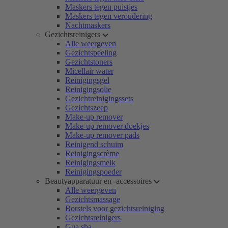
Maskers tegen puistjes
Maskers tegen veroudering
Nachtmaskers
Gezichtsreinigers
Alle weergeven
Gezichtspeeling
Gezichtstoners
Micellair water
Reinigingsgel
Reinigingsolie
Gezichtreinigingssets
Gezichtszeep
Make-up remover
Make-up remover doekjes
Make-up remover pads
Reinigend schuim
Reinigingscrème
Reinigingsmelk
Reinigingspoeder
Beautyapparatuur en -accessoires
Alle weergeven
Gezichtsmassage
Borstels voor gezichtsreiniging
Gezichtsreinigers
Gua sha