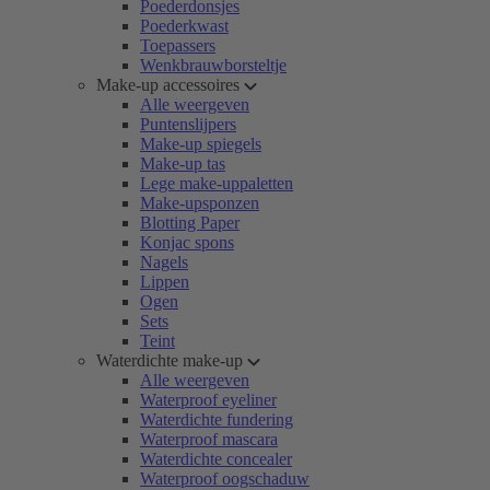
Poederdonsjes
Poederkwast
Toepassers
Wenkbrauwborsteltje
Make-up accessoires
Alle weergeven
Puntenslijpers
Make-up spiegels
Make-up tas
Lege make-uppaletten
Make-upsponzen
Blotting Paper
Konjac spons
Nagels
Lippen
Ogen
Sets
Teint
Waterdichte make-up
Alle weergeven
Waterproof eyeliner
Waterdichte fundering
Waterproof mascara
Waterdichte concealer
Waterproof oogschaduw