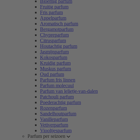
Bloemig parfum
Fruitig parfum
Fris parfum
Appelparfum
Aromatisch parfum
Bergamotparfum
Chypreparfum
Citrusparfum
Houtachtig parfum
Jasmijnparfum
Kokosparfum
Kruidig parfum
Muskus parfum
Oud parfum
Parfum fris linnen
Parfum molecuul
Parfum van lelietje-van-dalen
Patchouli parfum
Poederachtig parfum
Rozenparfum
Sandelhoutparfum
Vanilleparfum
Vetiverparfum
Viooltjesparfum
Parfum per seizoen