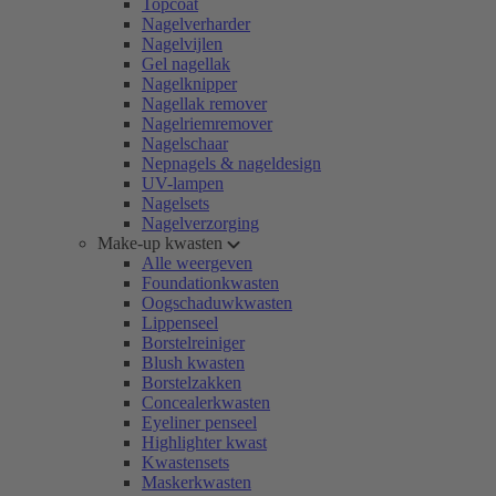
Topcoat
Nagelverharder
Nagelvijlen
Gel nagellak
Nagelknipper
Nagellak remover
Nagelriemremover
Nagelschaar
Nepnagels & nageldesign
UV-lampen
Nagelsets
Nagelverzorging
Make-up kwasten
Alle weergeven
Foundationkwasten
Oogschaduwkwasten
Lippenseel
Borstelreiniger
Blush kwasten
Borstelzakken
Concealerkwasten
Eyeliner penseel
Highlighter kwast
Kwastensets
Maskerkwasten