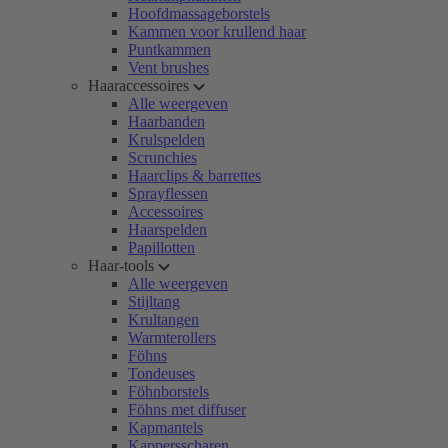
Hoofdmassageborstels
Kammen voor krullend haar
Puntkammen
Vent brushes
Haaraccessoires
Alle weergeven
Haarbanden
Krulspelden
Scrunchies
Haarclips & barrettes
Sprayflessen
Accessoires
Haarspelden
Papillotten
Haar-tools
Alle weergeven
Stijltang
Krultangen
Warmterollers
Föhns
Tondeuses
Föhnborstels
Föhns met diffuser
Kapmantels
Kappersscharen