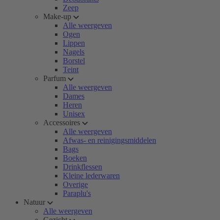
Zeep
Make-up
Alle weergeven
Ogen
Lippen
Nagels
Borstel
Teint
Parfum
Alle weergeven
Dames
Heren
Unisex
Accessoires
Alle weergeven
Afwas- en reinigingsmiddelen
Bags
Boeken
Drinkflessen
Kleine lederwaren
Overige
Paraplu's
Natuur
Alle weergeven
Gezicht