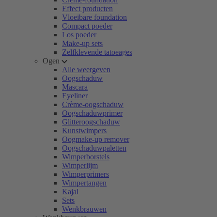
Effect producten
Vloeibare foundation
Compact poeder
Los poeder
Make-up sets
Zelfklevende tatoeages
Ogen
Alle weergeven
Oogschaduw
Mascara
Eyeliner
Crème-oogschaduw
Oogschaduwprimer
Glitteroogschaduw
Kunstwimpers
Oogmake-up remover
Oogschaduwpaletten
Wimperborstels
Wimperlijm
Wimperprimers
Wimpertangen
Kajal
Sets
Wenkbrauwen