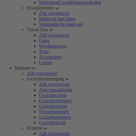
Waterproof wenkbrauwpotloden
Hoogtepunten
Alle weergeven
Make-up met glans
Veganistische make-up
Travel Size
Alle weergeven
Ogen
Wenkbrauwen
Teint
Accessoires
Lippen
Mannen
Alle weergeven
Gezichtsverzorging
Alle weergeven
Anti-veroudering
Gezichtscrème
Gezichtsreinigers
Gezichtsserum
Verzorgingssets
Gezichtsmaskers
Gezichtsscrub
Scheren
Alle weergeven