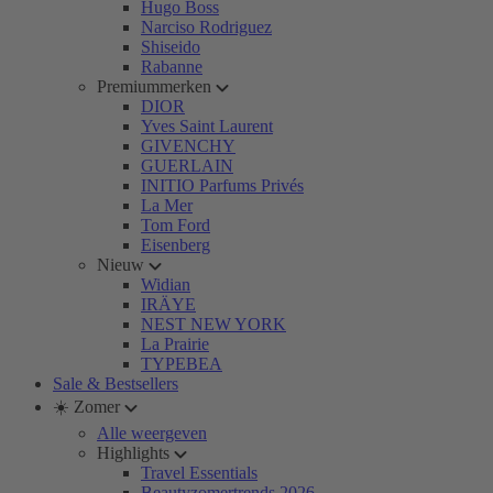
Hugo Boss
Narciso Rodriguez
Shiseido
Rabanne
Premiummerken
DIOR
Yves Saint Laurent
GIVENCHY
GUERLAIN
INITIO Parfums Privés
La Mer
Tom Ford
Eisenberg
Nieuw
Widian
IRÄYE
NEST NEW YORK
La Prairie
TYPEBEA
Sale & Bestsellers
☀️ Zomer
Alle weergeven
Highlights
Travel Essentials
Beautyzomertrends 2026