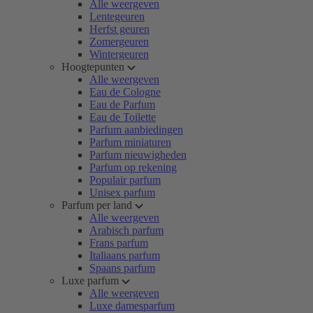
Alle weergeven
Lentegeuren
Herfst geuren
Zomergeuren
Wintergeuren
Hoogtepunten
Alle weergeven
Eau de Cologne
Eau de Parfum
Eau de Toilette
Parfum aanbiedingen
Parfum miniaturen
Parfum nieuwigheden
Parfum op rekening
Populair parfum
Unisex parfum
Parfum per land
Alle weergeven
Arabisch parfum
Frans parfum
Italiaans parfum
Spaans parfum
Luxe parfum
Alle weergeven
Luxe damesparfum