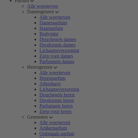
Parfum
Alle weergeven
Damesgeuren
Alle weergeven
Damesparfum
Haarparfum
Bodymist
Douchegels dames
Deodorants dames
Lichaamsverzorging
Zeep voor dames
Parfumsets dames
Herengeuren
Alle weergeven
Herenparfum
Aftershave
Lichaamsverzorging
Douchegels heren
Deodorants heren
Parfumsets heren
Zeep voor heren
Geurnoten
Alle weergeven
Amberparfum
Oriëntaals parfum