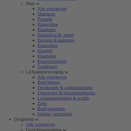
Haar
Alle weergeven
Shampoo
Pomade
Hairstyling
Haarkleur
Haaruitval & -groei
Borstels & kammen
Haarcrème
Haargel
Haarpasta
Haarverzorging
Tondeuses
Lichaamsverzorging
Alle weergeven
Bodylotions
Deodorants & antitranspirants
Douchegel & doucheproducten
Lichaamsreiniging & scrubs
Zeep
Bodygroomers
Intieme verzorging
Drogisterij
Alle weergeven
Gezichtsverzorging