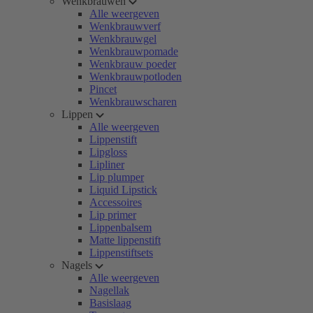
Wenkbrauwen
Alle weergeven
Wenkbrauwverf
Wenkbrauwgel
Wenkbrauwpomade
Wenkbrauw poeder
Wenkbrauwpotloden
Pincet
Wenkbrauwscharen
Lippen
Alle weergeven
Lippenstift
Lipgloss
Lipliner
Lip plumper
Liquid Lipstick
Accessoires
Lip primer
Lippenbalsem
Matte lippenstift
Lippenstiftsets
Nagels
Alle weergeven
Nagellak
Basislaag