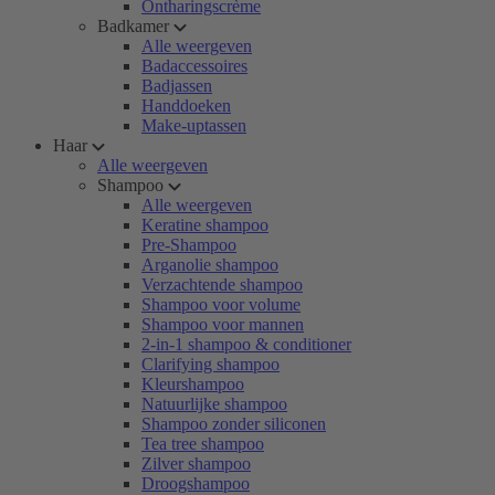
Ontharingscrème
Badkamer
Alle weergeven
Badaccessoires
Badjassen
Handdoeken
Make-uptassen
Haar
Alle weergeven
Shampoo
Alle weergeven
Keratine shampoo
Pre-Shampoo
Arganolie shampoo
Verzachtende shampoo
Shampoo voor volume
Shampoo voor mannen
2-in-1 shampoo & conditioner
Clarifying shampoo
Kleurshampoo
Natuurlijke shampoo
Shampoo zonder siliconen
Tea tree shampoo
Zilver shampoo
Droogshampoo