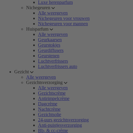
Luxe herenparfum
Nichegeuren
Alle weergeven
Nichegeuren voor vrouwen
Nichegeuren voor mannen
Huisparfum
Alle weergeven
Geurkaarsen
Geurstokjes
Geurdiffusers
Geurstenen
Luchtverfrissers
Luchtverfrissers auto
Gezicht
Alle weergeven
Gezichtsverzorging
Alle weergeven
Gezichtscrème
Antirimpelcrème
Dagcrème
Nachtcrème
Gezichtsolie
24-uurs gezichtsverzorging
Anti-puistjesverzorging
Bb- & cc-crème