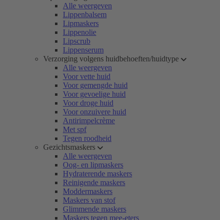
Alle weergeven
Lippenbalsem
Lipmaskers
Lippenolie
Lipscrub
Lippenserum
Verzorging volgens huidbehoeften/huidtype
Alle weergeven
Voor vette huid
Voor gemengde huid
Voor gevoelige huid
Voor droge huid
Voor onzuivere huid
Antirimpelcrème
Met spf
Tegen roodheid
Gezichtsmaskers
Alle weergeven
Oog- en lipmaskers
Hydraterende maskers
Reinigende maskers
Moddermaskers
Maskers van stof
Glimmende maskers
Maskers tegen mee-eters