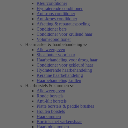
Kleurconditioner
Hydraterende conditioner
Anti-roos conditioner
Anti-kroes conditioner
Afzetting & reparatiespoeling
Conditioner bars
Conditioner voor krullend haar
Volumeconditioner
Haarmasker & haarbehandeling
Alle weergeven
Shea butter voor haar
Haarbehandeling voor droog haar
Conditioner voor gekleurd haar
Hydraterende haarbehandeling
Keratine haarbehandeling
Haarbehandeling krullen
Haarborstels & kammen
Alle weergeven
Ronde borstels
Anti-klit borstels
Platte borstels & paddle brushes
Houten borstels
Haarkammen
Borstels met varkenshaar
Haarknipkammen