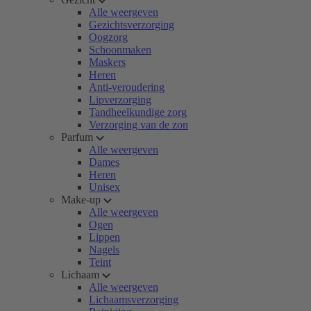
Alle weergeven
Gezichtsverzorging
Oogzorg
Schoonmaken
Maskers
Heren
Anti-veroudering
Lipverzorging
Tandheelkundige zorg
Verzorging van de zon
Parfum
Alle weergeven
Dames
Heren
Unisex
Make-up
Alle weergeven
Ogen
Lippen
Nagels
Teint
Lichaam
Alle weergeven
Lichaamsverzorging