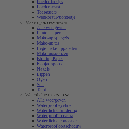
Poederdonsjes
Poederkwast
Toepassers
Wenkbrauwborsteltje
Make-up accessoires
Alle weergeven
Puntenslijpers
Make-up spiegels
Make-up tas
Lege make-uppaletten
Make-upsponzen
Blotting Paper
Konjac spons
Nagels
Lippen
Ogen
Sets
Teint
Waterdichte make-up
Alle weergeven
Waterproof eyeliner
Waterdichte fundering
Waterproof mascara
Waterdichte concealer
Waterproof oogschaduw