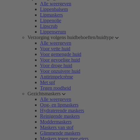
Alle weergeven
Lippenbalsem
Lipmaskers
Lippenolie
Lipscrub
Lippenserum
Verzorging volgens huidbehoeften/huidtype
Alle weergeven
Voor vette huid
Voor gemengde huid
Voor gevoelige huid
Voor droge huid
Voor onzuivere huid
Antirimpelcrème
Met spf
Tegen roodheid
Gezichtsmaskers
Alle weergeven
Oog- en lipmaskers
Hydraterende maskers
Reinigende maskers
Moddermaskers
Maskers van stof
Glimmende maskers
Maskers tegen mee-eters