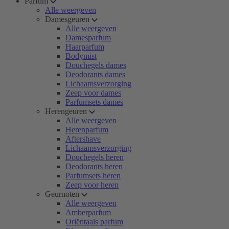
Parfum
Alle weergeven
Damesgeuren
Alle weergeven
Damesparfum
Haarparfum
Bodymist
Douchegels dames
Deodorants dames
Lichaamsverzorging
Zeep voor dames
Parfumsets dames
Herengeuren
Alle weergeven
Herenparfum
Aftershave
Lichaamsverzorging
Douchegels heren
Deodorants heren
Parfumsets heren
Zeep voor heren
Geurnoten
Alle weergeven
Amberparfum
Oriëntaals parfum