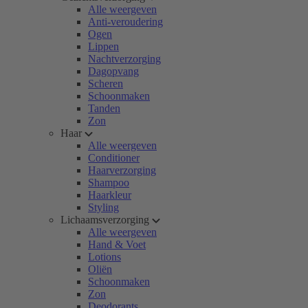
Alle weergeven
Anti-veroudering
Ogen
Lippen
Nachtverzorging
Dagopvang
Scheren
Schoonmaken
Tanden
Zon
Haar
Alle weergeven
Conditioner
Haarverzorging
Shampoo
Haarkleur
Styling
Lichaamsverzorging
Alle weergeven
Hand & Voet
Lotions
Oliën
Schoonmaken
Zon
Deodorants