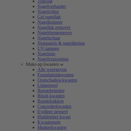
Topcoat
Nagelverharder
Nagelvijlen
Gel nagellak
Nagelknipper
Nagellak remover
Nagelriemremover
Nagelschaar
Nepnagels & nageldesign
UV-lampen
Nagelsets
Nagelverzorging
Make-up kwasten
Alle weergeven
Foundationkwasten
Oogschaduwkwasten
Lippenseel
Borstelreiniger
Blush kwasten
Borstelzakken
Concealerkwasten
Eyeliner penseel
Highlighter kwast
Kwastensets
Maskerkwasten