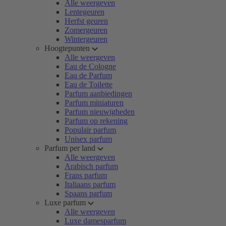
Alle weergeven
Lentegeuren
Herfst geuren
Zomergeuren
Wintergeuren
Hoogtepunten
Alle weergeven
Eau de Cologne
Eau de Parfum
Eau de Toilette
Parfum aanbiedingen
Parfum miniaturen
Parfum nieuwigheden
Parfum op rekening
Populair parfum
Unisex parfum
Parfum per land
Alle weergeven
Arabisch parfum
Frans parfum
Italiaans parfum
Spaans parfum
Luxe parfum
Alle weergeven
Luxe damesparfum