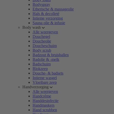
Bodyspray
Etherische & massageolie
Hals & decolleté
Intieme verzorging
Sauna olie & infusie
Body wash
Alle weergeven
Douchegel
Doucheolie
Doucheschuim
Body scrub
Badzout & bruisballen
Badolie & -melk
Badschuim
Blokzeep
Douche- & badsets
Intieme wasgel
Vloeibare zeep
Handverzorging
Alle weergeven
Handcrème
Handdesinfectie
Handmaskers
Hand scrubben