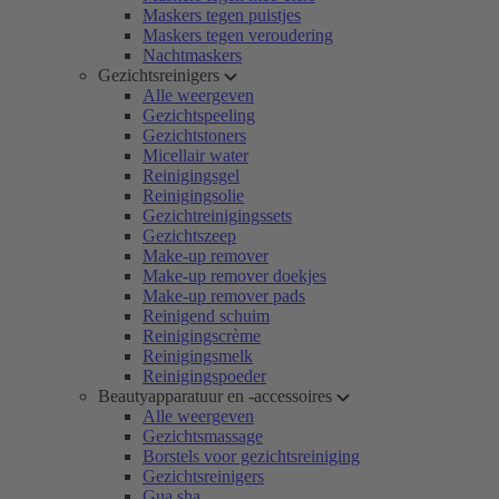
Maskers tegen puistjes
Maskers tegen veroudering
Nachtmaskers
Gezichtsreinigers
Alle weergeven
Gezichtspeeling
Gezichtstoners
Micellair water
Reinigingsgel
Reinigingsolie
Gezichtreinigingssets
Gezichtszeep
Make-up remover
Make-up remover doekjes
Make-up remover pads
Reinigend schuim
Reinigingscrème
Reinigingsmelk
Reinigingspoeder
Beautyapparatuur en -accessoires
Alle weergeven
Gezichtsmassage
Borstels voor gezichtsreiniging
Gezichtsreinigers
Gua sha