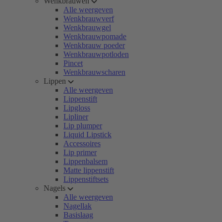
Wenkbrauwen
Alle weergeven
Wenkbrauwverf
Wenkbrauwgel
Wenkbrauwpomade
Wenkbrauw poeder
Wenkbrauwpotloden
Pincet
Wenkbrauwscharen
Lippen
Alle weergeven
Lippenstift
Lipgloss
Lipliner
Lip plumper
Liquid Lipstick
Accessoires
Lip primer
Lippenbalsem
Matte lippenstift
Lippenstiftsets
Nagels
Alle weergeven
Nagellak
Basislaag