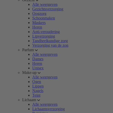
Alle weergeven
Gezichtsverzorging
Oogzorg
Schoonmaken
Maskers
Heren
Anti-veroudering
Lipverzorging
Tandheelkundige zorg
Verzorging van de zon
Parfum
Alle weergeven
Dames
Heren
Unisex
Make-up
Alle weergeven
Ogen
Lippen
Nagels
Teint
Lichaam
Alle weergeven
Lichaamsverzorging