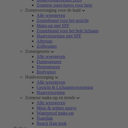
Zomerse must-haves voor hem
Zomerverzorging voor de huid
Alle weergeven
Zonnebrand voor het gezicht
Make-up met SPF
Zonnebrand voor het hele lichaam
Haarverzorging met SPF
Aftersun
Zelfbruiner
Zomergeuren
Alle weergeven
Damesgeuren
Herengeuren
Bodyspray
Huidverzorging
Alle weergeven
Gezicht & Lichaamsverzorging
Haarverzorging
Zomerse make-up en trends
Alle weergeven
Mists & setting sprays
Waterproof make-up
Nagellak
Beach Hair-look