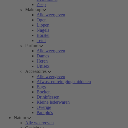
Zeep
Make-up
Alle weergeven
Ogen
Lippen
Nagels
Borstel
Teint
Parfum
Alle weergeven
Dames
Heren
Unisex
Accessoires
Alle weergeven
Afwas- en reinigingsmiddelen
Bags
Boeken
Drinkflessen
Kleine lederwaren
Overige
Paraplu's
Natuur
Alle weergeven
Gezicht