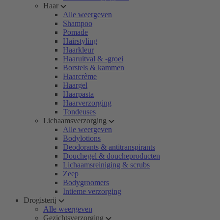
Haar
Alle weergeven
Shampoo
Pomade
Hairstyling
Haarkleur
Haaruitval & -groei
Borstels & kammen
Haarcrème
Haargel
Haarpasta
Haarverzorging
Tondeuses
Lichaamsverzorging
Alle weergeven
Bodylotions
Deodorants & antitranspirants
Douchegel & doucheproducten
Lichaamsreiniging & scrubs
Zeep
Bodygroomers
Intieme verzorging
Drogisterij
Alle weergeven
Gezichtsverzorging