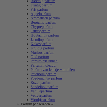
Bloemig parfum
Fruitig parfum
Fris parfum
Appelparfum
Aromatisch parfum
Bergamotparfum
Chypreparfum
Citrusparfum
Houtachtig parfum
Jasmijnparfum
Kokosparfum
Kruidig parfum
Muskus parfum
Oud parfum
Parfum fris linnen
Parfum molecuul
Parfum van lelietje-van-dalen
Patchouli parfum
Poederachtig parfum
Rozenparfum
Sandelhoutparfum
Vanilleparfum
Vetiverparfum
Viooltjesparfum
Parfum per seizoen