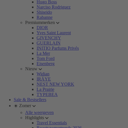
Hugo Boss
Narciso Rodriguez
Shiseido
Rabanne
Premiummerken
DIOR
Yves Saint Laurent
GIVENCHY
GUERLAIN
INITIO Parfums Privés
La Mer
Tom Ford
Eisenberg
Nieuw
Widian
IRÄYE
NEST NEW YORK
La Prairie
TYPEBEA
Sale & Bestsellers
☀️ Zomer
Alle weergeven
Highlights
Travel Essentials
Beautyzomertrends 2026