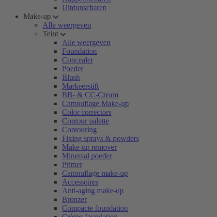
Uitdunscharen
Make-up
Alle weergeven
Teint
Alle weergeven
Foundation
Concealer
Poeder
Blush
Markeerstift
BB- & CC-Cream
Camouflage Make-up
Color correctors
Contour palette
Contouring
Fixing sprays & powders
Make-up remover
Mineraal poeder
Primer
Camouflage make-up
Accessoires
Anti-aging make-up
Bronzer
Compacte foundation
Crème-foundation