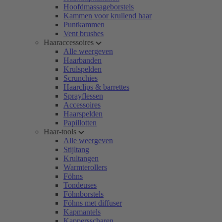
Hoofdmassageborstels
Kammen voor krullend haar
Puntkammen
Vent brushes
Haaraccessoires
Alle weergeven
Haarbanden
Krulspelden
Scrunchies
Haarclips & barrettes
Sprayflessen
Accessoires
Haarspelden
Papillotten
Haar-tools
Alle weergeven
Stijltang
Krultangen
Warmterollers
Föhns
Tondeuses
Föhnborstels
Föhns met diffuser
Kapmantels
Kappersscharen