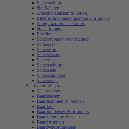
Scheerschuim
Nat Scheren
Aftershavebalsem & -lotion
Elektrische Scheerapparaten & trimmers
Safety razor & accessoires
Neustrimmers
Pre-Shave
Scheerapparaat voor mannen
Scheergel
Scheerkom
Scheerkwast
Scheermes
Scheerschuim
Scheersets
Scheerstandaard
Scheerzeep
Baardverzorging
Alle weergeven
Baardbalsem
Baardkammen & -borstels
Baardolie
Baardtondeuses & -trimmers
Baardshampoo & -zeep
Baard trimmen
Baardverzorgingssets