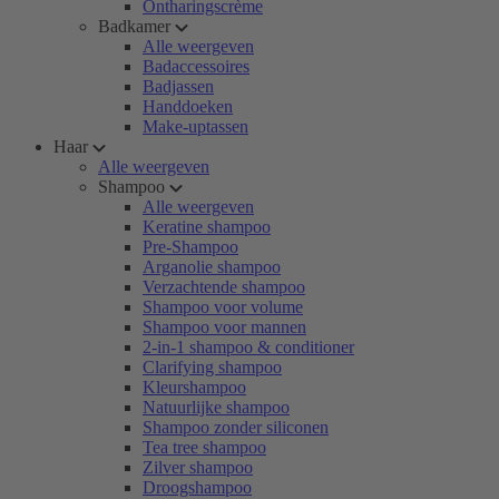
Ontharingscrème
Badkamer
Alle weergeven
Badaccessoires
Badjassen
Handdoeken
Make-uptassen
Haar
Alle weergeven
Shampoo
Alle weergeven
Keratine shampoo
Pre-Shampoo
Arganolie shampoo
Verzachtende shampoo
Shampoo voor volume
Shampoo voor mannen
2-in-1 shampoo & conditioner
Clarifying shampoo
Kleurshampoo
Natuurlijke shampoo
Shampoo zonder siliconen
Tea tree shampoo
Zilver shampoo
Droogshampoo