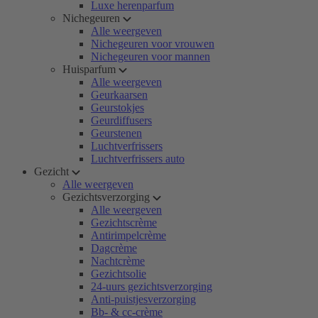
Luxe herenparfum
Nichegeuren
Alle weergeven
Nichegeuren voor vrouwen
Nichegeuren voor mannen
Huisparfum
Alle weergeven
Geurkaarsen
Geurstokjes
Geurdiffusers
Geurstenen
Luchtverfrissers
Luchtverfrissers auto
Gezicht
Alle weergeven
Gezichtsverzorging
Alle weergeven
Gezichtscrème
Antirimpelcrème
Dagcrème
Nachtcrème
Gezichtsolie
24-uurs gezichtsverzorging
Anti-puistjesverzorging
Bb- & cc-crème