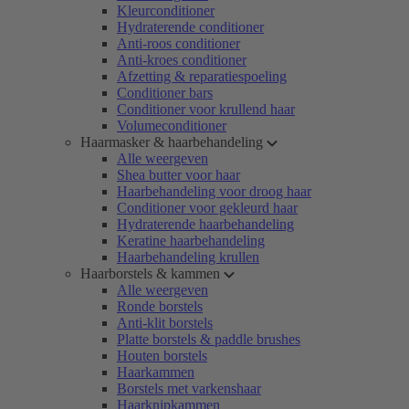
Kleurconditioner
Hydraterende conditioner
Anti-roos conditioner
Anti-kroes conditioner
Afzetting & reparatiespoeling
Conditioner bars
Conditioner voor krullend haar
Volumeconditioner
Haarmasker & haarbehandeling
Alle weergeven
Shea butter voor haar
Haarbehandeling voor droog haar
Conditioner voor gekleurd haar
Hydraterende haarbehandeling
Keratine haarbehandeling
Haarbehandeling krullen
Haarborstels & kammen
Alle weergeven
Ronde borstels
Anti-klit borstels
Platte borstels & paddle brushes
Houten borstels
Haarkammen
Borstels met varkenshaar
Haarknipkammen