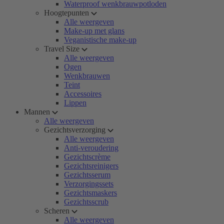
Waterproof wenkbrauwpotloden
Hoogtepunten
Alle weergeven
Make-up met glans
Veganistische make-up
Travel Size
Alle weergeven
Ogen
Wenkbrauwen
Teint
Accessoires
Lippen
Mannen
Alle weergeven
Gezichtsverzorging
Alle weergeven
Anti-veroudering
Gezichtscrème
Gezichtsreinigers
Gezichtsserum
Verzorgingssets
Gezichtsmaskers
Gezichtsscrub
Scheren
Alle weergeven