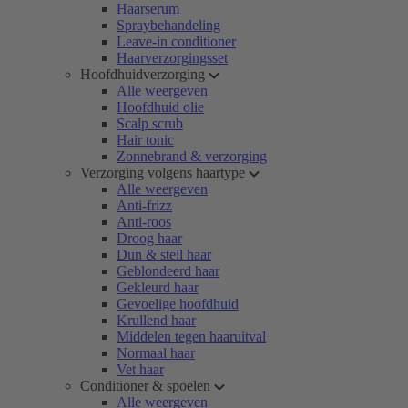
Haarserum
Spraybehandeling
Leave-in conditioner
Haarverzorgingsset
Hoofdhuidverzorging
Alle weergeven
Hoofdhuid olie
Scalp scrub
Hair tonic
Zonnebrand & verzorging
Verzorging volgens haartype
Alle weergeven
Anti-frizz
Anti-roos
Droog haar
Dun & steil haar
Geblondeerd haar
Gekleurd haar
Gevoelige hoofdhuid
Krullend haar
Middelen tegen haaruitval
Normaal haar
Vet haar
Conditioner & spoelen
Alle weergeven