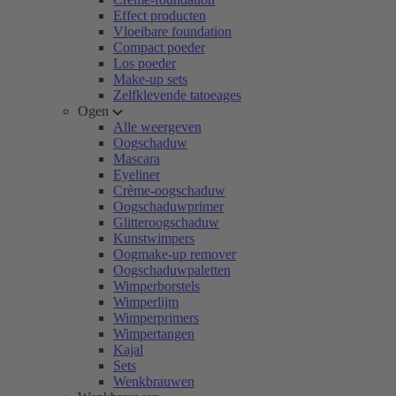
Effect producten
Vloeibare foundation
Compact poeder
Los poeder
Make-up sets
Zelfklevende tatoeages
Ogen
Alle weergeven
Oogschaduw
Mascara
Eyeliner
Crème-oogschaduw
Oogschaduwprimer
Glitteroogschaduw
Kunstwimpers
Oogmake-up remover
Oogschaduwpaletten
Wimperborstels
Wimperlijm
Wimperprimers
Wimpertangen
Kajal
Sets
Wenkbrauwen