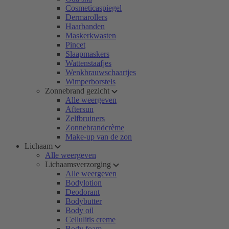
Cosmeticaspiegel
Dermarollers
Haarbanden
Maskerkwasten
Pincet
Slaapmaskers
Wattenstaafjes
Wenkbrauwschaartjes
Wimperborstels
Zonnebrand gezicht
Alle weergeven
Aftersun
Zelfbruiners
Zonnebrandcrème
Make-up van de zon
Lichaam
Alle weergeven
Lichaamsverzorging
Alle weergeven
Bodylotion
Deodorant
Bodybutter
Body oil
Cellulitis creme
Body foam