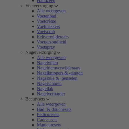
Handzeep
Voetverzorging
Alle weergeven
Voetenbad
Voetcrème
Voetmaskers
Voetscrub
Eeltverwijderaars
Voetgezondheid
Voetspray
Nagelverzorging
Alle weergeven
Nagelvijlen
Nagelriemverwijderaars
Nagelknippers & -tangen
Nagelolie & -penselen
Nagelscharen
Nagellak
Nagelverharder
Beautysets
Alle weergeven
Bad- & douchesets
Pedicuresets
Cadeausets
Manicuresets