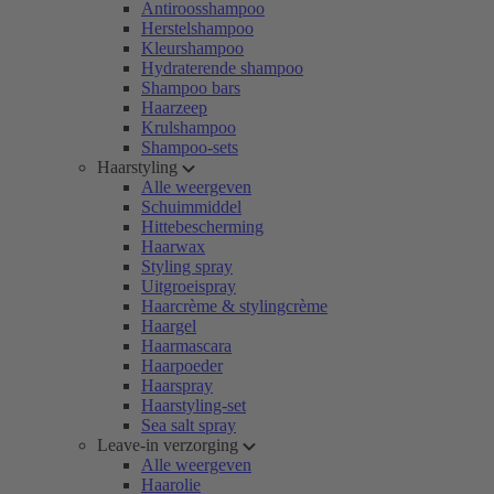
Antiroosshampoo
Herstelshampoo
Kleurshampoo
Hydraterende shampoo
Shampoo bars
Haarzeep
Krulshampoo
Shampoo-sets
Haarstyling
Alle weergeven
Schuimmiddel
Hittebescherming
Haarwax
Styling spray
Uitgroeispray
Haarcrème & stylingcrème
Haargel
Haarmascara
Haarpoeder
Haarspray
Haarstyling-set
Sea salt spray
Leave-in verzorging
Alle weergeven
Haarolie