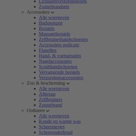
Lichaamsverzorgingssets
Zonnebrandsets
Accessoires
Alle weergeven
Badsponzen
Borstels
Massageborstels
Zelfbruinerhandschoenen
Accessoires pedicure
Flanellen
Hand- & voetsieraden
Nagelaccessoires
Scrubhandschoenen
Vervangende borstels
Verzorgingsaccessoires
Zon & bescherming
Alle weergeven
Aftersun
Zelfbruiners
Zonnebrand
Ontharen
Alle weergeven
Koude en warme was
Scheermesjes
Scheeronderhoud