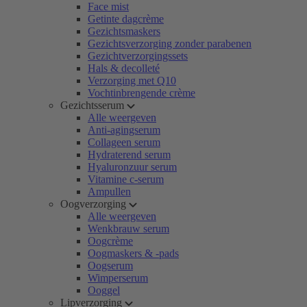
Face mist
Getinte dagcrème
Gezichtsmaskers
Gezichtsverzorging zonder parabenen
Gezichtverzorgingssets
Hals & decolleté
Verzorging met Q10
Vochtinbrengende crème
Gezichtsserum
Alle weergeven
Anti-agingserum
Collageen serum
Hydraterend serum
Hyaluronzuur serum
Vitamine c-serum
Ampullen
Oogverzorging
Alle weergeven
Wenkbrauw serum
Oogcrème
Oogmaskers & -pads
Oogserum
Wimperserum
Ooggel
Lipverzorging