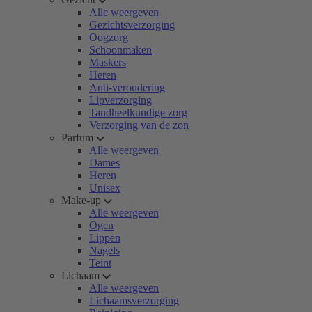
Alle weergeven
Gezichtsverzorging
Oogzorg
Schoonmaken
Maskers
Heren
Anti-veroudering
Lipverzorging
Tandheelkundige zorg
Verzorging van de zon
Parfum
Alle weergeven
Dames
Heren
Unisex
Make-up
Alle weergeven
Ogen
Lippen
Nagels
Teint
Lichaam
Alle weergeven
Lichaamsverzorging