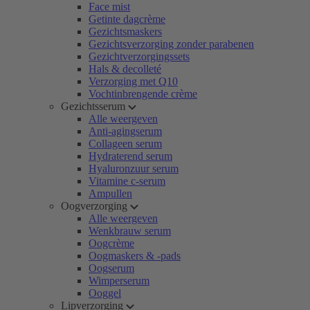
Face mist
Getinte dagcrème
Gezichtsmaskers
Gezichtsverzorging zonder parabenen
Gezichtverzorgingssets
Hals & decolleté
Verzorging met Q10
Vochtinbrengende crème
Gezichtsserum
Alle weergeven
Anti-agingserum
Collageen serum
Hydraterend serum
Hyaluronzuur serum
Vitamine c-serum
Ampullen
Oogverzorging
Alle weergeven
Wenkbrauw serum
Oogcrème
Oogmaskers & -pads
Oogserum
Wimperserum
Ooggel
Lipverzorging