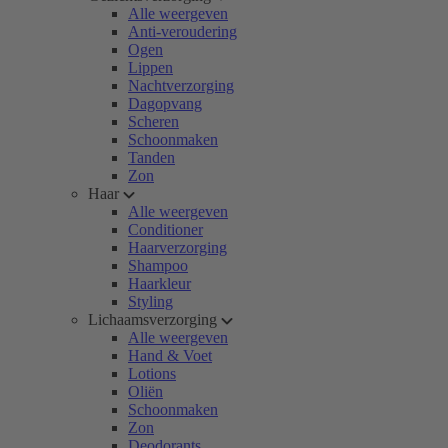
Alle weergeven
Anti-veroudering
Ogen
Lippen
Nachtverzorging
Dagopvang
Scheren
Schoonmaken
Tanden
Zon
Haar
Alle weergeven
Conditioner
Haarverzorging
Shampoo
Haarkleur
Styling
Lichaamsverzorging
Alle weergeven
Hand & Voet
Lotions
Oliën
Schoonmaken
Zon
Deodorants