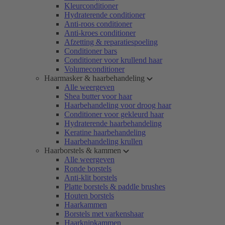
Kleurconditioner
Hydraterende conditioner
Anti-roos conditioner
Anti-kroes conditioner
Afzetting & reparatiespoeling
Conditioner bars
Conditioner voor krullend haar
Volumeconditioner
Haarmasker & haarbehandeling
Alle weergeven
Shea butter voor haar
Haarbehandeling voor droog haar
Conditioner voor gekleurd haar
Hydraterende haarbehandeling
Keratine haarbehandeling
Haarbehandeling krullen
Haarborstels & kammen
Alle weergeven
Ronde borstels
Anti-klit borstels
Platte borstels & paddle brushes
Houten borstels
Haarkammen
Borstels met varkenshaar
Haarknipkammen