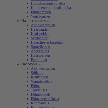
Hoofdmassageborstels
Kammen voor krullend haar
Puntkammen
Vent brushes
Haaraccessoires
Alle weergeven
Haarbanden
Krulspelden
Scrunchies
Haarclips & barrettes
Sprayflessen
Accessoires
Haarspelden
Papillotten
Haar-tools
Alle weergeven
Stijltang
Krultangen
Warmterollers
Föhns
Tondeuses
Föhnborstels
Föhns met diffuser
Kapmantels
Kappersscharen