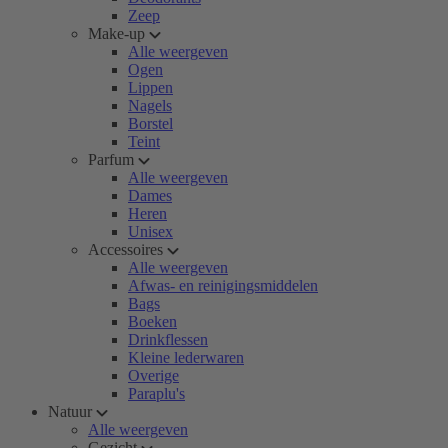
Zeep
Make-up
Alle weergeven
Ogen
Lippen
Nagels
Borstel
Teint
Parfum
Alle weergeven
Dames
Heren
Unisex
Accessoires
Alle weergeven
Afwas- en reinigingsmiddelen
Bags
Boeken
Drinkflessen
Kleine lederwaren
Overige
Paraplu's
Natuur
Alle weergeven
Gezicht