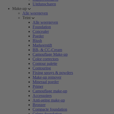
Uitdunscharen
Make-up
Alle weergeven
Teint
Alle weergeven
Foundation
Concealer
Poeder
Blush
Markeerstift
BB- & CC-Cream
Camouflage Make-up
Color correctors
Contour palette
Contouring
Fixing sprays & powders
Make-up remover
Mineraal poeder
Primer
Camouflage make-up
Accessoires
Anti-aging make-up
Bronzer
Compacte foundation
Crème-foundation