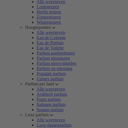
Alle weergeven
Lentegeuren
Herfst geuren
Zomergeuren
Wintergeuren
Hoogtepunten
Alle weergeven
Eau de Cologne
Eau de Parfum
Eau de Toilette
Parfum aanbiedingen
Parfum miniaturen
Parfum nieuwigheden
Parfum op rekening
Populair parfum
Unisex parfum
Parfum per land
Alle weergeven
Arabisch parfum
Frans parfum
Italiaans parfum
Spaans parfum
Luxe parfum
Alle weergeven
Luxe damesparfum