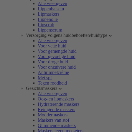
Alle weergeven
Lippenbalsem
Lipmaskers
Lippenolie
Lipscrub
Lippenserum
Verzorging volgens huidbehoeften/huidtype
Alle weergeven
Voor vette huid
Voor gemengde huid
Voor gevoelige huid
Voor droge huid
Voor onzuivere huid
Antirimpelcrème
Met spf
Tegen roodheid
Gezichtsmaskers
Alle weergeven
Oog- en lipmaskers
Hydraterende maskers
Reinigende maskers
Moddermaskers
Maskers van stof
Glimmende maskers
Maskers tegen mee-eters