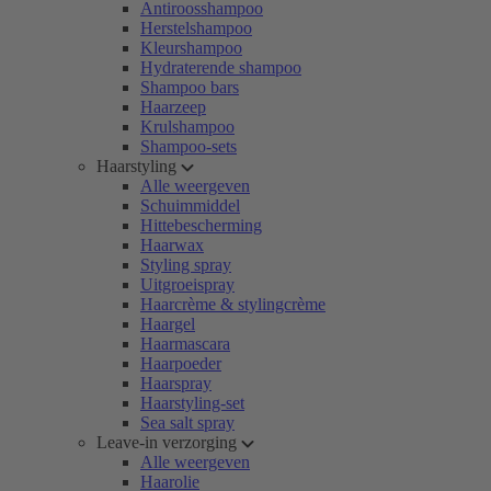
Antiroosshampoo
Herstelshampoo
Kleurshampoo
Hydraterende shampoo
Shampoo bars
Haarzeep
Krulshampoo
Shampoo-sets
Haarstyling
Alle weergeven
Schuimmiddel
Hittebescherming
Haarwax
Styling spray
Uitgroeispray
Haarcrème & stylingcrème
Haargel
Haarmascara
Haarpoeder
Haarspray
Haarstyling-set
Sea salt spray
Leave-in verzorging
Alle weergeven
Haarolie