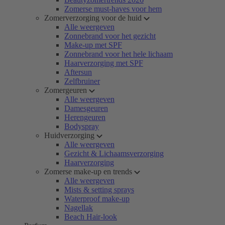
Zomerse must-haves voor hem
Zomerverzorging voor de huid
Alle weergeven
Zonnebrand voor het gezicht
Make-up met SPF
Zonnebrand voor het hele lichaam
Haarverzorging met SPF
Aftersun
Zelfbruiner
Zomergeuren
Alle weergeven
Damesgeuren
Herengeuren
Bodyspray
Huidverzorging
Alle weergeven
Gezicht & Lichaamsverzorging
Haarverzorging
Zomerse make-up en trends
Alle weergeven
Mists & setting sprays
Waterproof make-up
Nagellak
Beach Hair-look