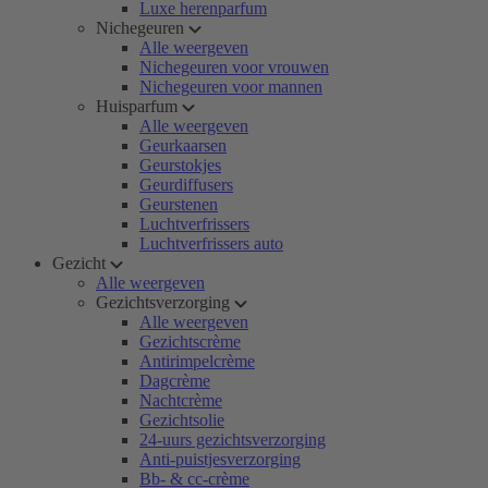
Luxe herenparfum
Nichegeuren
Alle weergeven
Nichegeuren voor vrouwen
Nichegeuren voor mannen
Huisparfum
Alle weergeven
Geurkaarsen
Geurstokjes
Geurdiffusers
Geurstenen
Luchtverfrissers
Luchtverfrissers auto
Gezicht
Alle weergeven
Gezichtsverzorging
Alle weergeven
Gezichtscrème
Antirimpelcrème
Dagcrème
Nachtcrème
Gezichtsolie
24-uurs gezichtsverzorging
Anti-puistjesverzorging
Bb- & cc-crème