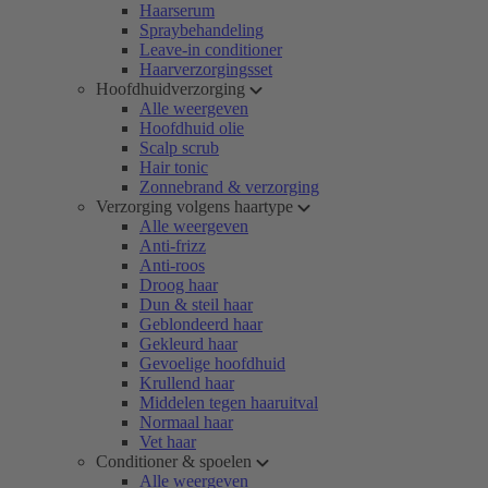
Haarserum
Spraybehandeling
Leave-in conditioner
Haarverzorgingsset
Hoofdhuidverzorging
Alle weergeven
Hoofdhuid olie
Scalp scrub
Hair tonic
Zonnebrand & verzorging
Verzorging volgens haartype
Alle weergeven
Anti-frizz
Anti-roos
Droog haar
Dun & steil haar
Geblondeerd haar
Gekleurd haar
Gevoelige hoofdhuid
Krullend haar
Middelen tegen haaruitval
Normaal haar
Vet haar
Conditioner & spoelen
Alle weergeven