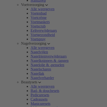
Handzeep
Voetverzorging
Alle weergeven
Voetenbad
Voetcrème
Voetmaskers
Voetscrub
Eeltverwijderaars
Voetgezondheid
Voetspray
Nagelverzorging
Alle weergeven
Nagelvijlen
Nagelriemverwijderaars
Nagelknippers & -tangen
Nagelolie & -penselen
Nagelscharen
Nagellak
Nagelverharder
Beautysets
Alle weergeven
Bad- & douchesets
Pedicuresets
Cadeausets
Manicuresets