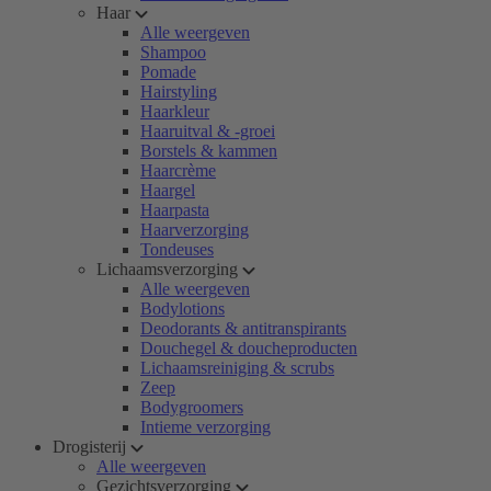
Haar
Alle weergeven
Shampoo
Pomade
Hairstyling
Haarkleur
Haaruitval & -groei
Borstels & kammen
Haarcrème
Haargel
Haarpasta
Haarverzorging
Tondeuses
Lichaamsverzorging
Alle weergeven
Bodylotions
Deodorants & antitranspirants
Douchegel & doucheproducten
Lichaamsreiniging & scrubs
Zeep
Bodygroomers
Intieme verzorging
Drogisterij
Alle weergeven
Gezichtsverzorging