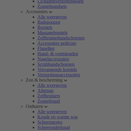
Lichaamsverzorgingssets
Zonnebrandsets
Accessoires
Alle weergeven
Badsponzen
Borstels
Massageborstels
Zelfbruinerhandschoenen
Accessoires pedicure
Flanellen
Hand- & voetsieraden
Nagelaccessoires
Scrubhandschoenen
Vervangende borstels
Verzorgingsaccessoires
Zon & bescherming
Alle weergeven
Aftersun
Zelfbruiners
Zonnebrand
Ontharen
Alle weergeven
Koude en warme was
Scheermesjes
Scheeronderhoud