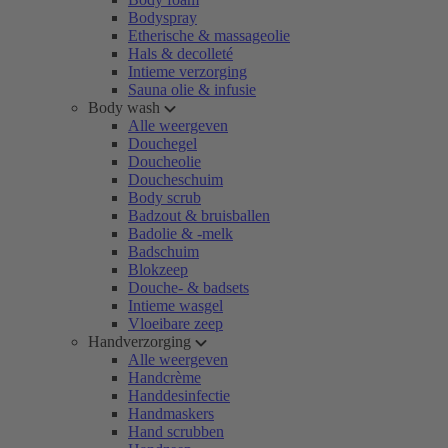
Bodyspray
Etherische & massageolie
Hals & decolleté
Intieme verzorging
Sauna olie & infusie
Body wash
Alle weergeven
Douchegel
Doucheolie
Doucheschuim
Body scrub
Badzout & bruisballen
Badolie & -melk
Badschuim
Blokzeep
Douche- & badsets
Intieme wasgel
Vloeibare zeep
Handverzorging
Alle weergeven
Handcrème
Handdesinfectie
Handmaskers
Hand scrubben