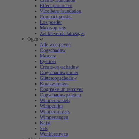
Effect producten
Vloeibare foundation
Compact poeder
Los poeder
Make-up sets
Zelfklevende tatoeages
Ogen
Alle weergeven
Oogschaduw
Mascara
Eyeliner
Crème-oogschaduw
Oogschaduwprimer
Glitteroogschaduw
Kunstwimpers
Oogmake-up remover
Oogschaduwpaletten
Wimperborstels
Wimperlijm
Wimperprimers
Wimpertangen
Kajal
Sets
Wenkbrauwen