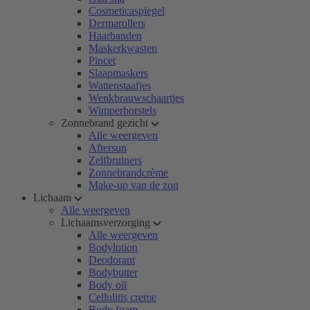
Cosmeticaspiegel
Dermarollers
Haarbanden
Maskerkwasten
Pincet
Slaapmaskers
Wattenstaafjes
Wenkbrauwschaartjes
Wimperborstels
Zonnebrand gezicht
Alle weergeven
Aftersun
Zelfbruiners
Zonnebrandcrème
Make-up van de zon
Lichaam
Alle weergeven
Lichaamsverzorging
Alle weergeven
Bodylotion
Deodorant
Bodybutter
Body oil
Cellulitis creme
Body foam