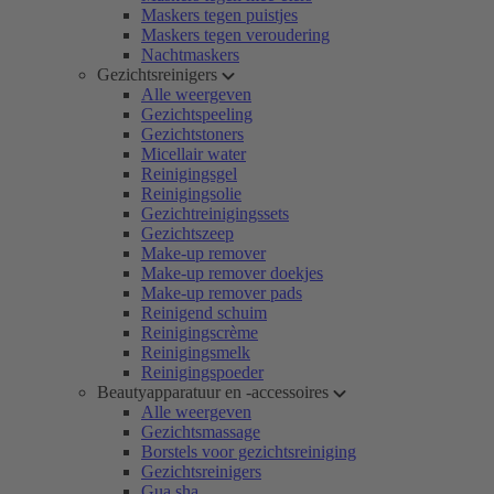
Maskers tegen puistjes
Maskers tegen veroudering
Nachtmaskers
Gezichtsreinigers
Alle weergeven
Gezichtspeeling
Gezichtstoners
Micellair water
Reinigingsgel
Reinigingsolie
Gezichtreinigingssets
Gezichtszeep
Make-up remover
Make-up remover doekjes
Make-up remover pads
Reinigend schuim
Reinigingscrème
Reinigingsmelk
Reinigingspoeder
Beautyapparatuur en -accessoires
Alle weergeven
Gezichtsmassage
Borstels voor gezichtsreiniging
Gezichtsreinigers
Gua sha