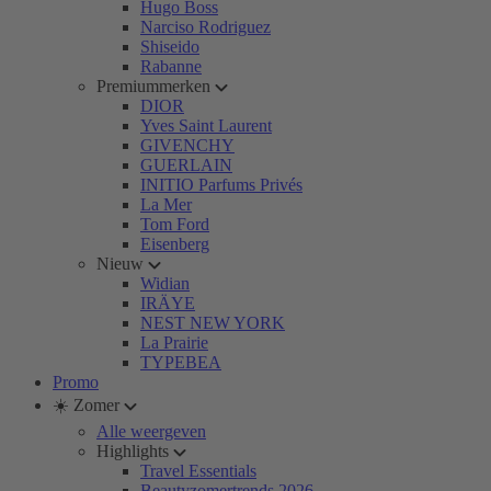
Hugo Boss
Narciso Rodriguez
Shiseido
Rabanne
Premiummerken
DIOR
Yves Saint Laurent
GIVENCHY
GUERLAIN
INITIO Parfums Privés
La Mer
Tom Ford
Eisenberg
Nieuw
Widian
IRÄYE
NEST NEW YORK
La Prairie
TYPEBEA
Promo
☀️ Zomer
Alle weergeven
Highlights
Travel Essentials
Beautyzomertrends 2026