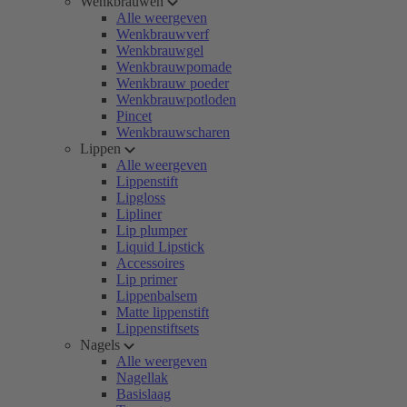
Wenkbrauwen
Alle weergeven
Wenkbrauwverf
Wenkbrauwgel
Wenkbrauwpomade
Wenkbrauw poeder
Wenkbrauwpotloden
Pincet
Wenkbrauwscharen
Lippen
Alle weergeven
Lippenstift
Lipgloss
Lipliner
Lip plumper
Liquid Lipstick
Accessoires
Lip primer
Lippenbalsem
Matte lippenstift
Lippenstiftsets
Nagels
Alle weergeven
Nagellak
Basislaag