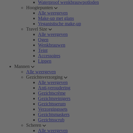
Waterproof wenkbrauwpotloden
Hoogtepunten
Alle weergeven
Make-up met glans
Veganistische make-up
Travel Size
Alle weergeven
Ogen
Wenkbrauwen
Teint
Accessoires
Lippen
Mannen
Alle weergeven
Gezichtsverzorging
Alle weergeven
Anti-veroudering
Gezichtscrème
Gezichtsreinigers
Gezichtsserum
Verzorgingssets
Gezichtsmaskers
Gezichtsscrub
Scheren
Alle weergeven