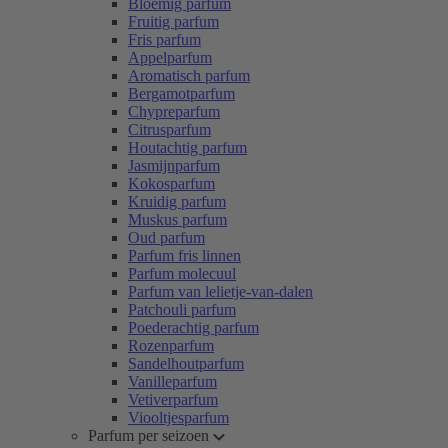
Bloemig parfum
Fruitig parfum
Fris parfum
Appelparfum
Aromatisch parfum
Bergamotparfum
Chypreparfum
Citrusparfum
Houtachtig parfum
Jasmijnparfum
Kokosparfum
Kruidig parfum
Muskus parfum
Oud parfum
Parfum fris linnen
Parfum molecuul
Parfum van lelietje-van-dalen
Patchouli parfum
Poederachtig parfum
Rozenparfum
Sandelhoutparfum
Vanilleparfum
Vetiverparfum
Viooltjesparfum
Parfum per seizoen