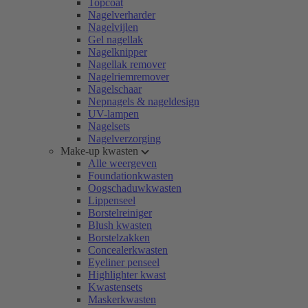
Topcoat
Nagelverharder
Nagelvijlen
Gel nagellak
Nagelknipper
Nagellak remover
Nagelriemremover
Nagelschaar
Nepnagels & nageldesign
UV-lampen
Nagelsets
Nagelverzorging
Make-up kwasten
Alle weergeven
Foundationkwasten
Oogschaduwkwasten
Lippenseel
Borstelreiniger
Blush kwasten
Borstelzakken
Concealerkwasten
Eyeliner penseel
Highlighter kwast
Kwastensets
Maskerkwasten