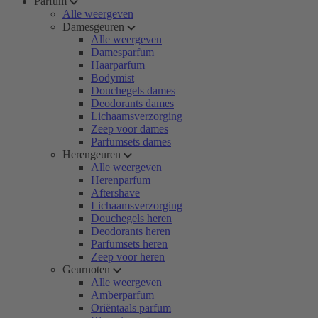
Parfum
Alle weergeven
Damesgeuren
Alle weergeven
Damesparfum
Haarparfum
Bodymist
Douchegels dames
Deodorants dames
Lichaamsverzorging
Zeep voor dames
Parfumsets dames
Herengeuren
Alle weergeven
Herenparfum
Aftershave
Lichaamsverzorging
Douchegels heren
Deodorants heren
Parfumsets heren
Zeep voor heren
Geurnoten
Alle weergeven
Amberparfum
Oriëntaals parfum