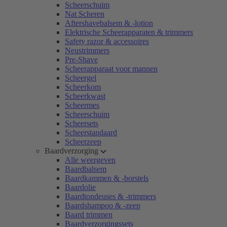
Scheerschuim
Nat Scheren
Aftershavebalsem & -lotion
Elektrische Scheerapparaten & trimmers
Safety razor & accessoires
Neustrimmers
Pre-Shave
Scheerapparaat voor mannen
Scheergel
Scheerkom
Scheerkwast
Scheermes
Scheerschuim
Scheersets
Scheerstandaard
Scheerzeep
Baardverzorging
Alle weergeven
Baardbalsem
Baardkammen & -borstels
Baardolie
Baardtondeuses & -trimmers
Baardshampoo & -zeep
Baard trimmen
Baardverzorgingssets