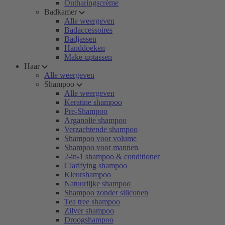
Ontharingscrème
Badkamer
Alle weergeven
Badaccessoires
Badjassen
Handdoeken
Make-uptassen
Haar
Alle weergeven
Shampoo
Alle weergeven
Keratine shampoo
Pre-Shampoo
Arganolie shampoo
Verzachtende shampoo
Shampoo voor volume
Shampoo voor mannen
2-in-1 shampoo & conditioner
Clarifying shampoo
Kleurshampoo
Natuurlijke shampoo
Shampoo zonder siliconen
Tea tree shampoo
Zilver shampoo
Droogshampoo