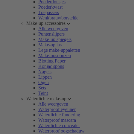
Poederdonsjes
Poederkwast
Toepassers
Wenkbrauwborsteltje
Make-up accessoires
Alle weergeven
Puntenslijpers
Make-up spiegels
Make-up tas
Lege make-uppaletten
Make-upsponzen
Blotting Paper
Konjac spons
Nagels
Lippen
Ogen
Sets
Teint
Waterdichte make-up
Alle weergeven
Waterproof eyeliner
Waterdichte fundering
Waterproof mascara
Waterdichte concealer
Waterproof oogschaduw