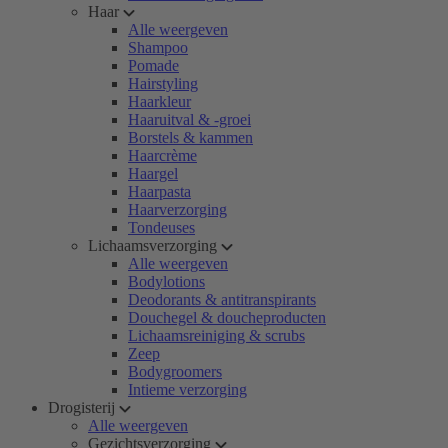
Haar
Alle weergeven
Shampoo
Pomade
Hairstyling
Haarkleur
Haaruitval & -groei
Borstels & kammen
Haarcrème
Haargel
Haarpasta
Haarverzorging
Tondeuses
Lichaamsverzorging
Alle weergeven
Bodylotions
Deodorants & antitranspirants
Douchegel & doucheproducten
Lichaamsreiniging & scrubs
Zeep
Bodygroomers
Intieme verzorging
Drogisterij
Alle weergeven
Gezichtsverzorging