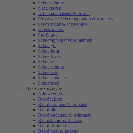
Scheerschuim
Nat Scheren
Aftershavebalsem & -lotion
Elektrische Scheerapparaten & trimmers
Safety razor & accessoires
Neustrimmers
Pre-Shave
Scheerapparaat voor mannen
Scheergel
Scheerkom
Scheerkwast
Scheermes
Scheerschuim
Scheersets
Scheerstandaard
Scheerzeep
Baardverzorging
Alle weergeven
Baardbalsem
Baardkammen & -borstels
Baardolie
Baardtondeuses & -trimmers
Baardshampoo & -zeep
Baard trimmen
Baardverzorgingssets