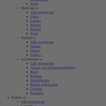
Zeep
Make-up
Alle weergeven
Ogen
Lippen
Nagels
Borstel
Teint
Parfum
Alle weergeven
Dames
Heren
Unisex
Accessoires
Alle weergeven
Afwas- en reinigingsmiddelen
Bags
Boeken
Drinkflessen
Kleine lederwaren
Overige
Paraplu's
Natuur
Alle weergeven
Gezicht