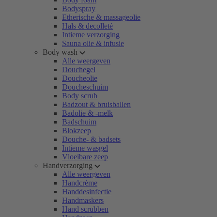
Bodyspray
Etherische & massageolie
Hals & decolleté
Intieme verzorging
Sauna olie & infusie
Body wash
Alle weergeven
Douchegel
Doucheolie
Doucheschuim
Body scrub
Badzout & bruisballen
Badolie & -melk
Badschuim
Blokzeep
Douche- & badsets
Intieme wasgel
Vloeibare zeep
Handverzorging
Alle weergeven
Handcrème
Handdesinfectie
Handmaskers
Hand scrubben