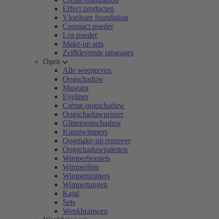
Effect producten
Vloeibare foundation
Compact poeder
Los poeder
Make-up sets
Zelfklevende tatoeages
Ogen
Alle weergeven
Oogschaduw
Mascara
Eyeliner
Crème-oogschaduw
Oogschaduwprimer
Glitteroogschaduw
Kunstwimpers
Oogmake-up remover
Oogschaduwpaletten
Wimperborstels
Wimperlijm
Wimperprimers
Wimpertangen
Kajal
Sets
Wenkbrauwen