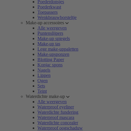
Poederdonsjes
Poederkwast
Toepassers
Wenkbrauwborsteltje
Make-up accessoires
Alle weergeven
Puntenslijpers
Make-up spiegels
Make-up tas
Lege make-uppaletten
Make-upsponzen
Blotting Paper
Konjac spons
Nagels
Lippen
Ogen
Sets
Teint
Waterdichte make-up
Alle weergeven
Waterproof eyeliner
Waterdichte fundering
Waterproof mascara
Waterdichte concealer
Waterproof oogschaduw