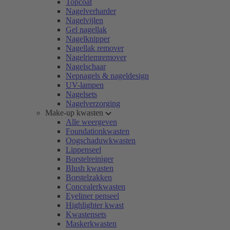
Topcoat
Nagelverharder
Nagelvijlen
Gel nagellak
Nagelknipper
Nagellak remover
Nagelriemremover
Nagelschaar
Nepnagels & nageldesign
UV-lampen
Nagelsets
Nagelverzorging
Make-up kwasten
Alle weergeven
Foundationkwasten
Oogschaduwkwasten
Lippenseel
Borstelreiniger
Blush kwasten
Borstelzakken
Concealerkwasten
Eyeliner penseel
Highlighter kwast
Kwastensets
Maskerkwasten