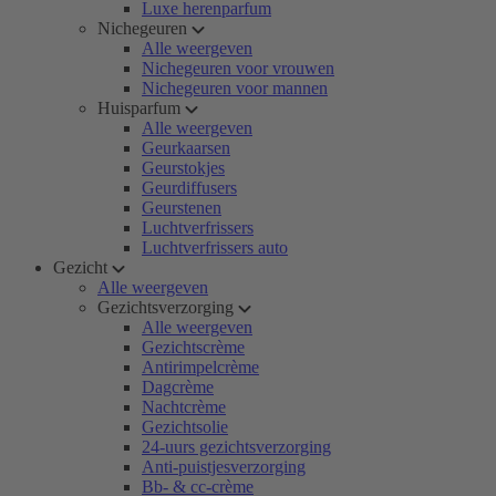
Luxe herenparfum
Nichegeuren
Alle weergeven
Nichegeuren voor vrouwen
Nichegeuren voor mannen
Huisparfum
Alle weergeven
Geurkaarsen
Geurstokjes
Geurdiffusers
Geurstenen
Luchtverfrissers
Luchtverfrissers auto
Gezicht
Alle weergeven
Gezichtsverzorging
Alle weergeven
Gezichtscrème
Antirimpelcrème
Dagcrème
Nachtcrème
Gezichtsolie
24-uurs gezichtsverzorging
Anti-puistjesverzorging
Bb- & cc-crème