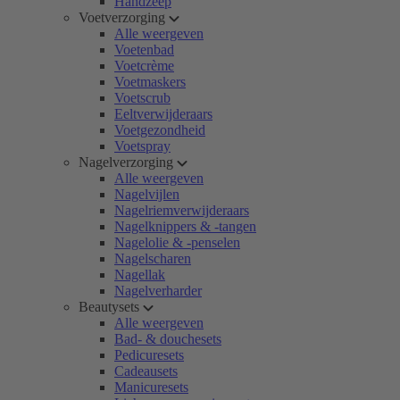
Handzeep
Voetverzorging
Alle weergeven
Voetenbad
Voetcrème
Voetmaskers
Voetscrub
Eeltverwijderaars
Voetgezondheid
Voetspray
Nagelverzorging
Alle weergeven
Nagelvijlen
Nagelriemverwijderaars
Nagelknippers & -tangen
Nagelolie & -penselen
Nagelscharen
Nagellak
Nagelverharder
Beautysets
Alle weergeven
Bad- & douchesets
Pedicuresets
Cadeausets
Manicuresets