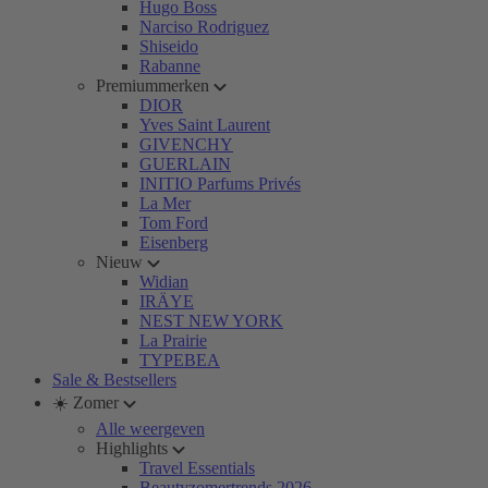
Hugo Boss
Narciso Rodriguez
Shiseido
Rabanne
Premiummerken
DIOR
Yves Saint Laurent
GIVENCHY
GUERLAIN
INITIO Parfums Privés
La Mer
Tom Ford
Eisenberg
Nieuw
Widian
IRÄYE
NEST NEW YORK
La Prairie
TYPEBEA
Sale & Bestsellers
☀️ Zomer
Alle weergeven
Highlights
Travel Essentials
Beautyzomertrends 2026