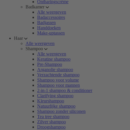
Ontharingscrème
Badkamer
Alle weergeven
Badaccessoires
Badjassen
Handdoeken
Make-uptassen
Haar
Alle weergeven
Shampoo
Alle weergeven
Keratine shampoo
Pre-Shampoo
Arganolie shampoo
Verzachtende shampoo
Shampoo voor volume
Shampoo voor mannen
2-in-1 shampoo & conditioner
Clarifying shampoo
Kleurshampoo
Natuurlijke shampoo
Shampoo zonder siliconen
Tea tree shampoo
Zilver shampoo
Droogshampoo