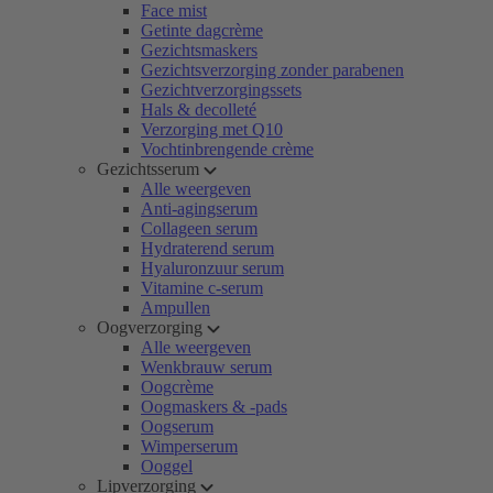
Face mist
Getinte dagcrème
Gezichtsmaskers
Gezichtsverzorging zonder parabenen
Gezichtverzorgingssets
Hals & decolleté
Verzorging met Q10
Vochtinbrengende crème
Gezichtsserum
Alle weergeven
Anti-agingserum
Collageen serum
Hydraterend serum
Hyaluronzuur serum
Vitamine c-serum
Ampullen
Oogverzorging
Alle weergeven
Wenkbrauw serum
Oogcrème
Oogmaskers & -pads
Oogserum
Wimperserum
Ooggel
Lipverzorging