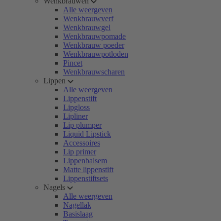
Wenkbrauwen
Alle weergeven
Wenkbrauwverf
Wenkbrauwgel
Wenkbrauwpomade
Wenkbrauw poeder
Wenkbrauwpotloden
Pincet
Wenkbrauwscharen
Lippen
Alle weergeven
Lippenstift
Lipgloss
Lipliner
Lip plumper
Liquid Lipstick
Accessoires
Lip primer
Lippenbalsem
Matte lippenstift
Lippenstiftsets
Nagels
Alle weergeven
Nagellak
Basislaag