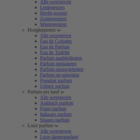
Alle weergeven
Lentegeuren
Herfst geuren
Zomergeuren
Wintergeuren
Hoogtepunten
Alle weergeven
Eau de Cologne
Eau de Parfum
Eau de Toilette
Parfum aanbiedingen
Parfum miniaturen
Parfum nieuwigheden
Parfum op rekening
Populair parfum
Unisex parfum
Parfum per land
Alle weergeven
Arabisch parfum
Frans parfum
Italiaans parfum
Spaans parfum
Luxe parfum
Alle weergeven
Luxe damesparfum