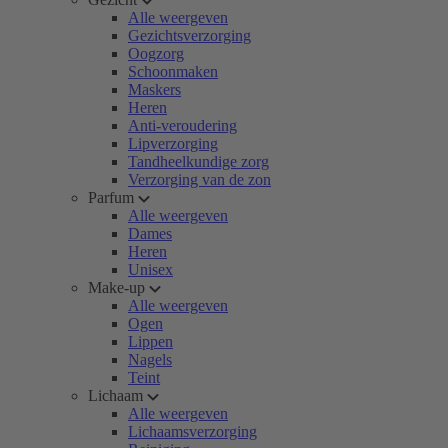
Alle weergeven
Gezichtsverzorging
Oogzorg
Schoonmaken
Maskers
Heren
Anti-veroudering
Lipverzorging
Tandheelkundige zorg
Verzorging van de zon
Parfum
Alle weergeven
Dames
Heren
Unisex
Make-up
Alle weergeven
Ogen
Lippen
Nagels
Teint
Lichaam
Alle weergeven
Lichaamsverzorging