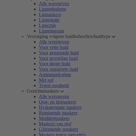
Alle weergeven
Lippenbalsem
Lipmaskers
Lippenolie
Lipscrub
Lippenserum
Verzorging volgens huidbehoeften/huidtype
Alle weergeven
Voor vette huid
Voor gemengde huid
Voor gevoelige huid
Voor droge huid
Voor onzuivere huid
Antirimpelcrème
Met spf
Tegen roodheid
Gezichtsmaskers
Alle weergeven
Oog- en lipmaskers
Hydraterende maskers
Reinigende maskers
Moddermaskers
Maskers van stof
Glimmende maskers
Maskers tegen mee-eters