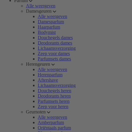
Parfum
Alle weergeven
Damesgeuren
Alle weergeven
Damesparfum
Haarparfum
Bodymist
Douchegels dames
Deodorants dames
Lichaamsverzorging
Zeep voor dames
Parfumsets dames
Herengeuren
Alle weergeven
Herenparfum
Aftershave
Lichaamsverzorging
Douchegels heren
Deodorants heren
Parfumsets heren
Zeep voor heren
Geurnoten
Alle weergeven
Amberparfum
Oriëntaals parfum