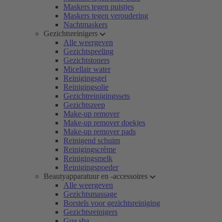
Maskers tegen puistjes
Maskers tegen veroudering
Nachtmaskers
Gezichtsreinigers
Alle weergeven
Gezichtspeeling
Gezichtstoners
Micellair water
Reinigingsgel
Reinigingsolie
Gezichtreinigingssets
Gezichtszeep
Make-up remover
Make-up remover doekjes
Make-up remover pads
Reinigend schuim
Reinigingscrème
Reinigingsmelk
Reinigingspoeder
Beautyapparatuur en -accessoires
Alle weergeven
Gezichtsmassage
Borstels voor gezichtsreiniging
Gezichtsreinigers
Gua sha