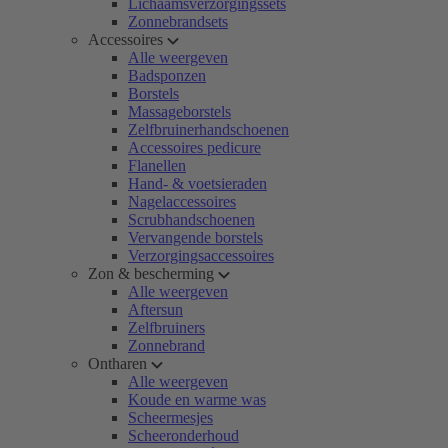
Lichaamsverzorgingssets
Zonnebrandsets
Accessoires
Alle weergeven
Badsponzen
Borstels
Massageborstels
Zelfbruinerhandschoenen
Accessoires pedicure
Flanellen
Hand- & voetsieraden
Nagelaccessoires
Scrubhandschoenen
Vervangende borstels
Verzorgingsaccessoires
Zon & bescherming
Alle weergeven
Aftersun
Zelfbruiners
Zonnebrand
Ontharen
Alle weergeven
Koude en warme was
Scheermesjes
Scheeronderhoud