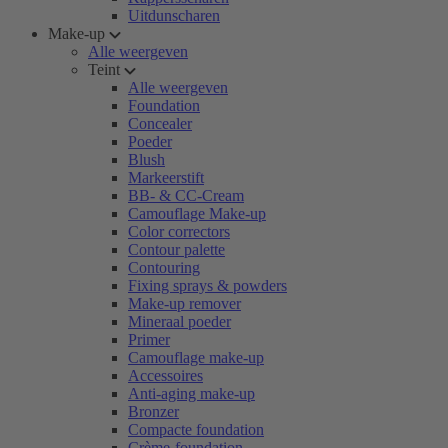
Uitdunscharen
Make-up
Alle weergeven
Teint
Alle weergeven
Foundation
Concealer
Poeder
Blush
Markeerstift
BB- & CC-Cream
Camouflage Make-up
Color correctors
Contour palette
Contouring
Fixing sprays & powders
Make-up remover
Mineraal poeder
Primer
Camouflage make-up
Accessoires
Anti-aging make-up
Bronzer
Compacte foundation
Crème-foundation