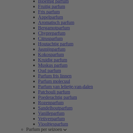
Bloemig parfum
Fruitig parfum
Fris parfum
Appelparfum
Aromatisch parfum
Bergamotparfum
Chypreparfum
Citrusparfum
Houtachtig parfum
Jasmijnparfum
Kokosparfum
Kruidig parfum
Muskus parfum
Oud parfum
Parfum fris linnen
Parfum molecuul
Parfum van lelietje-van-dalen
Patchouli parfum
Poederachtig parfum
Rozenparfum
Sandelhoutparfum
Vanilleparfum
Vetiverparfum
Viooltjesparfum
Parfum per seizoen