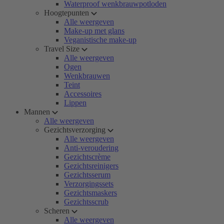
Waterproof wenkbrauwpotloden
Hoogtepunten
Alle weergeven
Make-up met glans
Veganistische make-up
Travel Size
Alle weergeven
Ogen
Wenkbrauwen
Teint
Accessoires
Lippen
Mannen
Alle weergeven
Gezichtsverzorging
Alle weergeven
Anti-veroudering
Gezichtscrème
Gezichtsreinigers
Gezichtsserum
Verzorgingssets
Gezichtsmaskers
Gezichtsscrub
Scheren
Alle weergeven