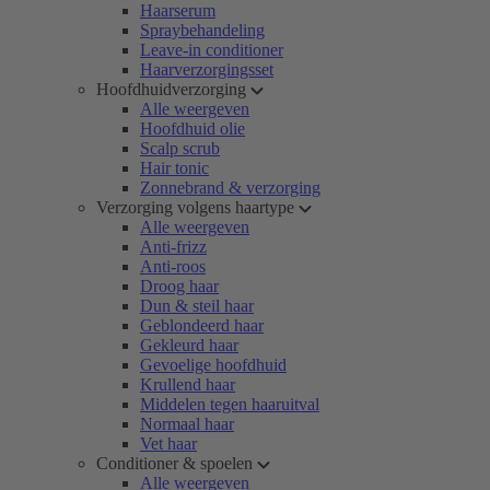
Haarserum
Spraybehandeling
Leave-in conditioner
Haarverzorgingsset
Hoofdhuidverzorging
Alle weergeven
Hoofdhuid olie
Scalp scrub
Hair tonic
Zonnebrand & verzorging
Verzorging volgens haartype
Alle weergeven
Anti-frizz
Anti-roos
Droog haar
Dun & steil haar
Geblondeerd haar
Gekleurd haar
Gevoelige hoofdhuid
Krullend haar
Middelen tegen haaruitval
Normaal haar
Vet haar
Conditioner & spoelen
Alle weergeven