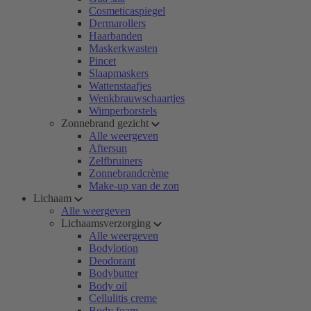
Cosmeticaspiegel
Dermarollers
Haarbanden
Maskerkwasten
Pincet
Slaapmaskers
Wattenstaafjes
Wenkbrauwschaartjes
Wimperborstels
Zonnebrand gezicht
Alle weergeven
Aftersun
Zelfbruiners
Zonnebrandcrème
Make-up van de zon
Lichaam
Alle weergeven
Lichaamsverzorging
Alle weergeven
Bodylotion
Deodorant
Bodybutter
Body oil
Cellulitis creme
Body foam