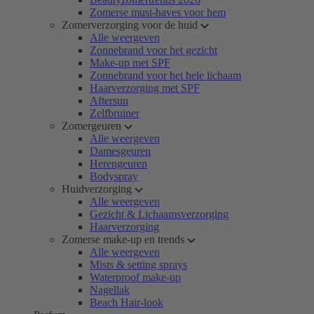
Zomerse must-haves voor hem
Zomerverzorging voor de huid
Alle weergeven
Zonnebrand voor het gezicht
Make-up met SPF
Zonnebrand voor het hele lichaam
Haarverzorging met SPF
Aftersun
Zelfbruiner
Zomergeuren
Alle weergeven
Damesgeuren
Herengeuren
Bodyspray
Huidverzorging
Alle weergeven
Gezicht & Lichaamsverzorging
Haarverzorging
Zomerse make-up en trends
Alle weergeven
Mists & setting sprays
Waterproof make-up
Nagellak
Beach Hair-look