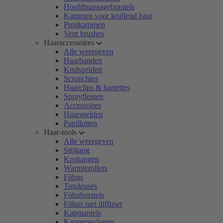
Hoofdmassageborstels
Kammen voor krullend haar
Puntkammen
Vent brushes
Haaraccessoires
Alle weergeven
Haarbanden
Krulspelden
Scrunchies
Haarclips & barrettes
Sprayflessen
Accessoires
Haarspelden
Papillotten
Haar-tools
Alle weergeven
Stijltang
Krultangen
Warmterollers
Föhns
Tondeuses
Föhnborstels
Föhns met diffuser
Kapmantels
Kappersscharen