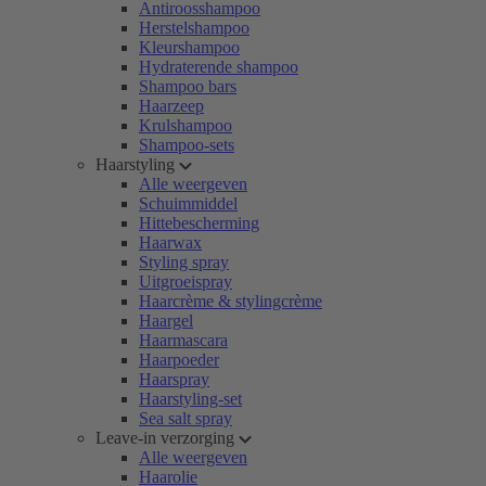
Antiroosshampoo
Herstelshampoo
Kleurshampoo
Hydraterende shampoo
Shampoo bars
Haarzeep
Krulshampoo
Shampoo-sets
Haarstyling
Alle weergeven
Schuimmiddel
Hittebescherming
Haarwax
Styling spray
Uitgroeispray
Haarcrème & stylingcrème
Haargel
Haarmascara
Haarpoeder
Haarspray
Haarstyling-set
Sea salt spray
Leave-in verzorging
Alle weergeven
Haarolie