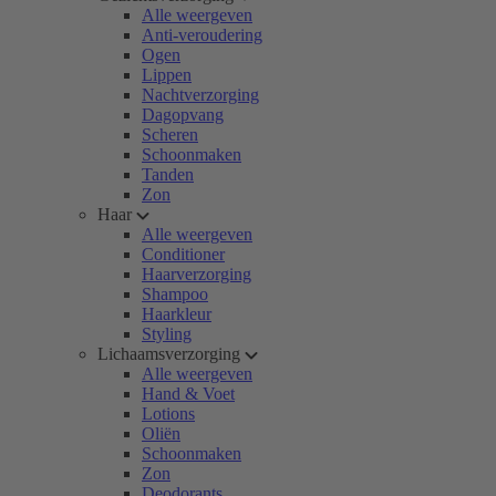
Alle weergeven
Anti-veroudering
Ogen
Lippen
Nachtverzorging
Dagopvang
Scheren
Schoonmaken
Tanden
Zon
Haar
Alle weergeven
Conditioner
Haarverzorging
Shampoo
Haarkleur
Styling
Lichaamsverzorging
Alle weergeven
Hand & Voet
Lotions
Oliën
Schoonmaken
Zon
Deodorants