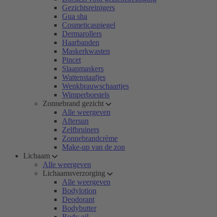
Gezichtsreinigers
Gua sha
Cosmeticaspiegel
Dermarollers
Haarbanden
Maskerkwasten
Pincet
Slaapmaskers
Wattenstaafjes
Wenkbrauwschaartjes
Wimperborstels
Zonnebrand gezicht
Alle weergeven
Aftersun
Zelfbruiners
Zonnebrandcrème
Make-up van de zon
Lichaam
Alle weergeven
Lichaamsverzorging
Alle weergeven
Bodylotion
Deodorant
Bodybutter
Body oil