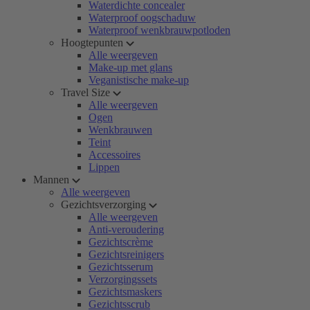
Waterdichte concealer
Waterproof oogschaduw
Waterproof wenkbrauwpotloden
Hoogtepunten
Alle weergeven
Make-up met glans
Veganistische make-up
Travel Size
Alle weergeven
Ogen
Wenkbrauwen
Teint
Accessoires
Lippen
Mannen
Alle weergeven
Gezichtsverzorging
Alle weergeven
Anti-veroudering
Gezichtscrème
Gezichtsreinigers
Gezichtsserum
Verzorgingssets
Gezichtsmaskers
Gezichtsscrub