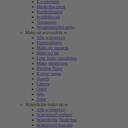
Kwastensets
Maskerkwasten
Poederdonsjes
Poederkwast
Toepassers
Wenkbrauwborsteltje
Make-up accessoires
Alle weergeven
Puntenslijpers
Make-up spiegels
Make-up tas
Lege make-uppaletten
Make-upsponzen
Blotting Paper
Konjac spons
Nagels
Lippen
Ogen
Sets
Teint
Waterdichte make-up
Alle weergeven
Waterproof eyeliner
Waterdichte fundering
Waterproof mascara