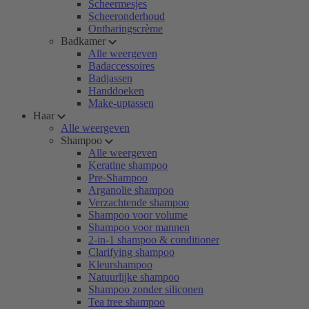
Scheermesjes
Scheeronderhoud
Ontharingscrème
Badkamer
Alle weergeven
Badaccessoires
Badjassen
Handdoeken
Make-uptassen
Haar
Alle weergeven
Shampoo
Alle weergeven
Keratine shampoo
Pre-Shampoo
Arganolie shampoo
Verzachtende shampoo
Shampoo voor volume
Shampoo voor mannen
2-in-1 shampoo & conditioner
Clarifying shampoo
Kleurshampoo
Natuurlijke shampoo
Shampoo zonder siliconen
Tea tree shampoo