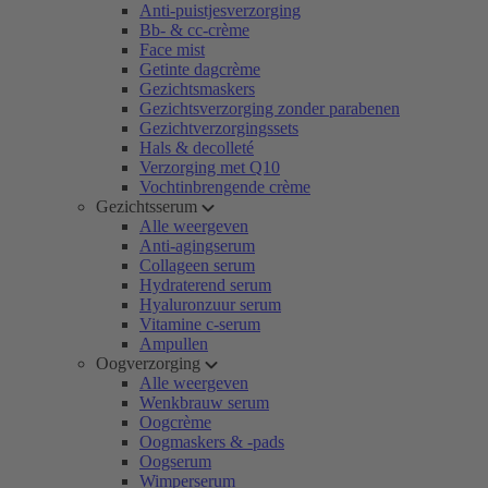
Anti-puistjesverzorging
Bb- & cc-crème
Face mist
Getinte dagcrème
Gezichtsmaskers
Gezichtsverzorging zonder parabenen
Gezichtverzorgingssets
Hals & decolleté
Verzorging met Q10
Vochtinbrengende crème
Gezichtsserum
Alle weergeven
Anti-agingserum
Collageen serum
Hydraterend serum
Hyaluronzuur serum
Vitamine c-serum
Ampullen
Oogverzorging
Alle weergeven
Wenkbrauw serum
Oogcrème
Oogmaskers & -pads
Oogserum
Wimperserum