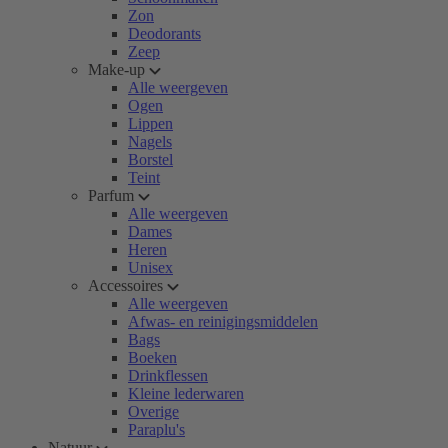
Zon
Deodorants
Zeep
Make-up
Alle weergeven
Ogen
Lippen
Nagels
Borstel
Teint
Parfum
Alle weergeven
Dames
Heren
Unisex
Accessoires
Alle weergeven
Afwas- en reinigingsmiddelen
Bags
Boeken
Drinkflessen
Kleine lederwaren
Overige
Paraplu's
Natuur