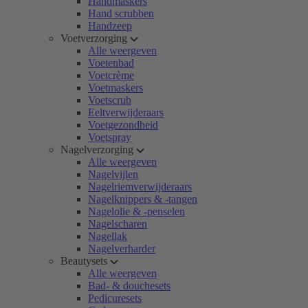
Handmaskers
Hand scrubben
Handzeep
Voetverzorging
Alle weergeven
Voetenbad
Voetcrème
Voetmaskers
Voetscrub
Eeltverwijderaars
Voetgezondheid
Voetspray
Nagelverzorging
Alle weergeven
Nagelvijlen
Nagelriemverwijderaars
Nagelknippers & -tangen
Nagelolie & -penselen
Nagelscharen
Nagellak
Nagelverharder
Beautysets
Alle weergeven
Bad- & douchesets
Pedicuresets