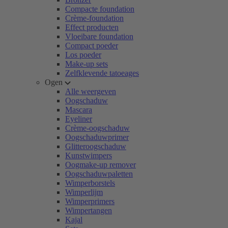
Compacte foundation
Crème-foundation
Effect producten
Vloeibare foundation
Compact poeder
Los poeder
Make-up sets
Zelfklevende tatoeages
Ogen
Alle weergeven
Oogschaduw
Mascara
Eyeliner
Crème-oogschaduw
Oogschaduwprimer
Glitteroogschaduw
Kunstwimpers
Oogmake-up remover
Oogschaduwpaletten
Wimperborstels
Wimperlijm
Wimperprimers
Wimpertangen
Kajal