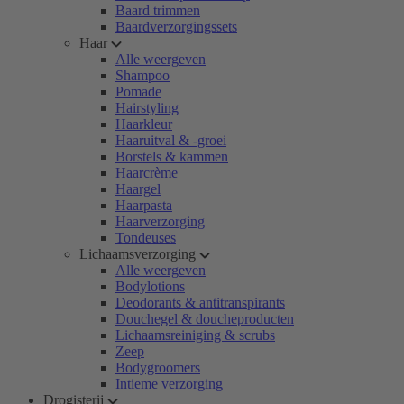
Baard trimmen
Baardverzorgingssets
Haar
Alle weergeven
Shampoo
Pomade
Hairstyling
Haarkleur
Haaruitval & -groei
Borstels & kammen
Haarcrème
Haargel
Haarpasta
Haarverzorging
Tondeuses
Lichaamsverzorging
Alle weergeven
Bodylotions
Deodorants & antitranspirants
Douchegel & doucheproducten
Lichaamsreiniging & scrubs
Zeep
Bodygroomers
Intieme verzorging
Drogisterij