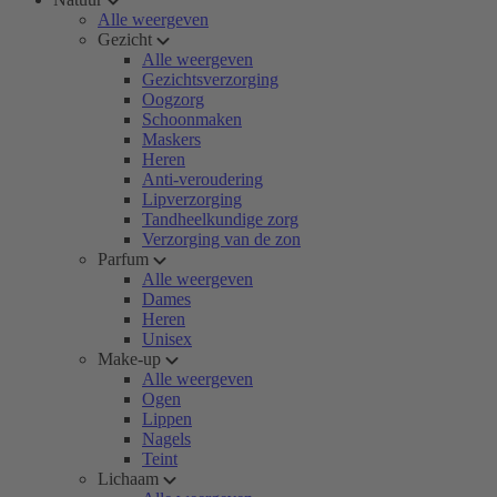
Alle weergeven
Gezicht
Alle weergeven
Gezichtsverzorging
Oogzorg
Schoonmaken
Maskers
Heren
Anti-veroudering
Lipverzorging
Tandheelkundige zorg
Verzorging van de zon
Parfum
Alle weergeven
Dames
Heren
Unisex
Make-up
Alle weergeven
Ogen
Lippen
Nagels
Teint
Lichaam