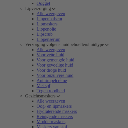
Ooggel
Lipverzorging
Alle weergeven
Lippenbalsem
Lipmaskers
Lippenolie
Lipscrub
Lippenserum
Verzorging volgens huidbehoeften/huidtype
Alle weergeven
Voor vette huid
Voor gemengde huid
Voor gevoelige huid
Voor droge huid
Voor onzuivere huid
Antirimpelcrème
Met spf
Tegen roodheid
Gezichtsmaskers
Alle weergeven
Oog- en lipmaskers
Hydraterende maskers
Reinigende maskers
Moddermaskers
Maskers van stof