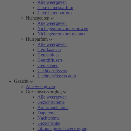
Alle weergeven
Luxe damesparfum
Luxe herenparfum
Nichegeuren
Alle weergeven
Nichegeuren voor vrouwen
Nichegeuren voor mannen
Huisparfum
Alle weergeven
Geurkaarsen
Geurstokjes
Geurdiffusers
Geurstenen
Luchtverfrissers
Luchtverfrissers auto
Gezicht
Alle weergeven
Gezichtsverzorging
Alle weergeven
Gezichtscrème
Antirimpelcrème
Dagcrème
Nachtcrème
Gezichtsolie
24-uurs gezichtsverzorging