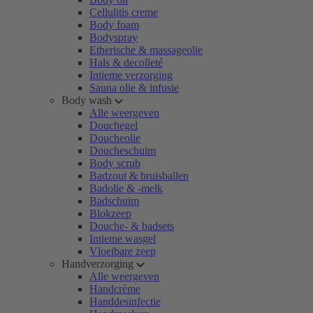
Cellulitis creme
Body foam
Bodyspray
Etherische & massageolie
Hals & decolleté
Intieme verzorging
Sauna olie & infusie
Body wash
Alle weergeven
Douchegel
Doucheolie
Doucheschuim
Body scrub
Badzout & bruisballen
Badolie & -melk
Badschuim
Blokzeep
Douche- & badsets
Intieme wasgel
Vloeibare zeep
Handverzorging
Alle weergeven
Handcrème
Handdesinfectie