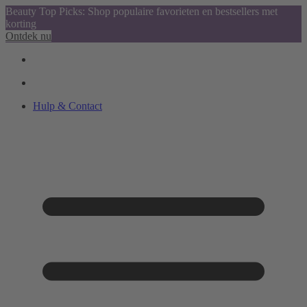
Beauty Top Picks: Shop populaire favorieten en bestsellers met
korting
Ontdek nu
Hulp & Contact