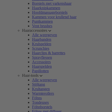
Borstels met varkenshaar
Haarknipkammen
Hoofdmassageborstels
Kammen voor krullend haar
Puntkammen
Vent brushes
Haaraccessoires
Alle weergeven
Haarbanden
Krulspelden
Scrunchies
Haarclips & barrettes
Sprayflessen
Accessoires
Haarspelden
Papillotten
Haar-tools
Alle weergeven
Stijltang
Krultangen
Warmterollers
Föhns
Tondeuses
Föhnborstels
Föhns met diffuser