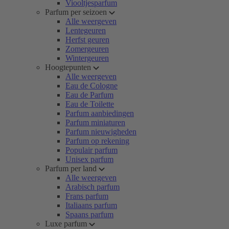
Viooltjesparfum
Parfum per seizoen
Alle weergeven
Lentegeuren
Herfst geuren
Zomergeuren
Wintergeuren
Hoogtepunten
Alle weergeven
Eau de Cologne
Eau de Parfum
Eau de Toilette
Parfum aanbiedingen
Parfum miniaturen
Parfum nieuwigheden
Parfum op rekening
Populair parfum
Unisex parfum
Parfum per land
Alle weergeven
Arabisch parfum
Frans parfum
Italiaans parfum
Spaans parfum
Luxe parfum