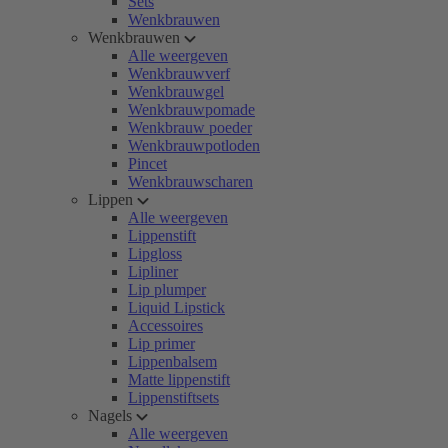
Sets
Wenkbrauwen
Wenkbrauwen
Alle weergeven
Wenkbrauwverf
Wenkbrauwgel
Wenkbrauwpomade
Wenkbrauw poeder
Wenkbrauwpotloden
Pincet
Wenkbrauwscharen
Lippen
Alle weergeven
Lippenstift
Lipgloss
Lipliner
Lip plumper
Liquid Lipstick
Accessoires
Lip primer
Lippenbalsem
Matte lippenstift
Lippenstiftsets
Nagels
Alle weergeven