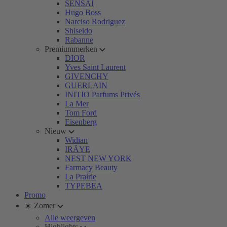
SENSAI
Hugo Boss
Narciso Rodriguez
Shiseido
Rabanne
Premiummerken
DIOR
Yves Saint Laurent
GIVENCHY
GUERLAIN
INITIO Parfums Privés
La Mer
Tom Ford
Eisenberg
Nieuw
Widian
IRÄYE
NEST NEW YORK
Farmacy Beauty
La Prairie
TYPEBEA
Promo
☀️ Zomer
Alle weergeven
Highlights