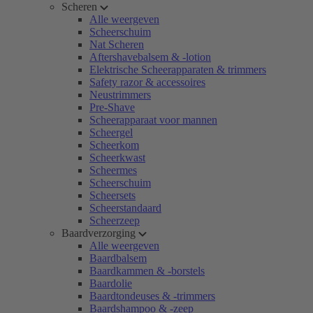
Scheren
Alle weergeven
Scheerschuim
Nat Scheren
Aftershavebalsem & -lotion
Elektrische Scheerapparaten & trimmers
Safety razor & accessoires
Neustrimmers
Pre-Shave
Scheerapparaat voor mannen
Scheergel
Scheerkom
Scheerkwast
Scheermes
Scheerschuim
Scheersets
Scheerstandaard
Scheerzeep
Baardverzorging
Alle weergeven
Baardbalsem
Baardkammen & -borstels
Baardolie
Baardtondeuses & -trimmers
Baardshampoo & -zeep