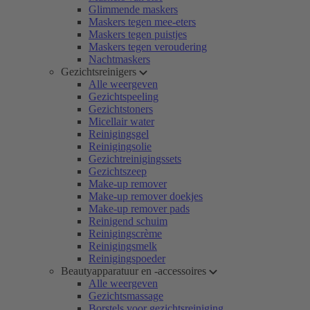
Glimmende maskers
Maskers tegen mee-eters
Maskers tegen puistjes
Maskers tegen veroudering
Nachtmaskers
Gezichtsreinigers
Alle weergeven
Gezichtspeeling
Gezichtstoners
Micellair water
Reinigingsgel
Reinigingsolie
Gezichtreinigingssets
Gezichtszeep
Make-up remover
Make-up remover doekjes
Make-up remover pads
Reinigend schuim
Reinigingscrème
Reinigingsmelk
Reinigingspoeder
Beautyapparatuur en -accessoires
Alle weergeven
Gezichtsmassage
Borstels voor gezichtsreiniging