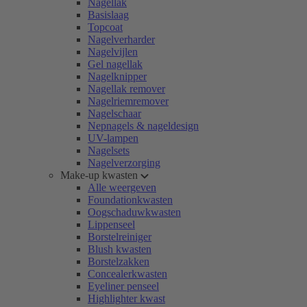
Nagellak
Basislaag
Topcoat
Nagelverharder
Nagelvijlen
Gel nagellak
Nagelknipper
Nagellak remover
Nagelriemremover
Nagelschaar
Nepnagels & nageldesign
UV-lampen
Nagelsets
Nagelverzorging
Make-up kwasten
Alle weergeven
Foundationkwasten
Oogschaduwkwasten
Lippenseel
Borstelreiniger
Blush kwasten
Borstelzakken
Concealerkwasten
Eyeliner penseel
Highlighter kwast