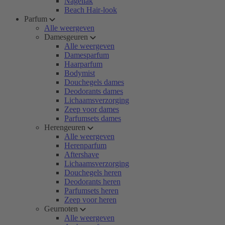
Nagellak
Beach Hair-look
Parfum
Alle weergeven
Damesgeuren
Alle weergeven
Damesparfum
Haarparfum
Bodymist
Douchegels dames
Deodorants dames
Lichaamsverzorging
Zeep voor dames
Parfumsets dames
Herengeuren
Alle weergeven
Herenparfum
Aftershave
Lichaamsverzorging
Douchegels heren
Deodorants heren
Parfumsets heren
Zeep voor heren
Geurnoten
Alle weergeven