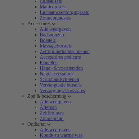
Cadeausets
Manicuresets
Lichaamsverzorgingssets
Zonnebrandsets
Accessoires
Alle weergeven
Badsponzen
Borstels
Massageborstels
Zelfbruinerhandschoenen
Accessoires pedicure
Flanellen
Hand- & voetsieraden
Nagelaccessoires
Scrubhandschoenen
Vervangende borstels
Verzorgingsaccessoires
Zon & bescherming
Alle weergeven
Aftersun
Zelfbruiners
Zonnebrand
Ontharen
Alle weergeven
Koude en warme was