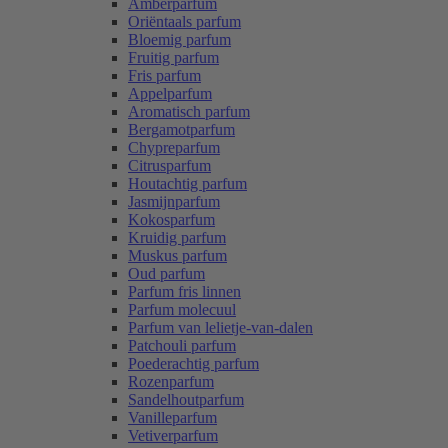
Amberparfum
Oriëntaals parfum
Bloemig parfum
Fruitig parfum
Fris parfum
Appelparfum
Aromatisch parfum
Bergamotparfum
Chypreparfum
Citrusparfum
Houtachtig parfum
Jasmijnparfum
Kokosparfum
Kruidig parfum
Muskus parfum
Oud parfum
Parfum fris linnen
Parfum molecuul
Parfum van lelietje-van-dalen
Patchouli parfum
Poederachtig parfum
Rozenparfum
Sandelhoutparfum
Vanilleparfum
Vetiverparfum