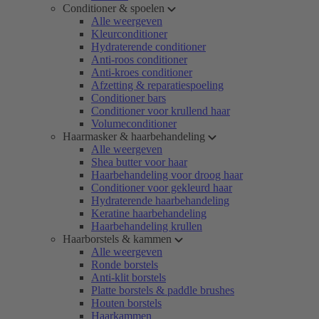
Conditioner & spoelen
Alle weergeven
Kleurconditioner
Hydraterende conditioner
Anti-roos conditioner
Anti-kroes conditioner
Afzetting & reparatiespoeling
Conditioner bars
Conditioner voor krullend haar
Volumeconditioner
Haarmasker & haarbehandeling
Alle weergeven
Shea butter voor haar
Haarbehandeling voor droog haar
Conditioner voor gekleurd haar
Hydraterende haarbehandeling
Keratine haarbehandeling
Haarbehandeling krullen
Haarborstels & kammen
Alle weergeven
Ronde borstels
Anti-klit borstels
Platte borstels & paddle brushes
Houten borstels
Haarkammen