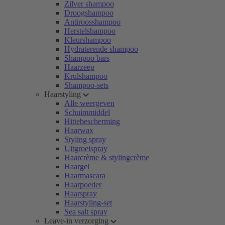
Zilver shampoo
Droogshampoo
Antiroosshampoo
Herstelshampoo
Kleurshampoo
Hydraterende shampoo
Shampoo bars
Haarzeep
Krulshampoo
Shampoo-sets
Haarstyling
Alle weergeven
Schuimmiddel
Hittebescherming
Haarwax
Styling spray
Uitgroeispray
Haarcrème & stylingcrème
Haargel
Haarmascara
Haarpoeder
Haarspray
Haarstyling-set
Sea salt spray
Leave-in verzorging