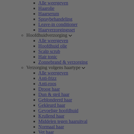
Alle weergeven
Haarolie
Haarserum
Spraybehandeling
Leave-in conditioner
Haarverzorgingsset
Hoofdhuidverzorging
Alle weergeven
Hoofdhuid olie
Scalp scrub
Hair tonic
Zonnebrand & verzorging
Verzorging volgens haartype
Alle weergeven
Anti-frizz
Anti-roos
Droog haar
Dun & steil haar
Geblondeerd haar
Gekleurd haar
Gevoelige hoofdhuid
Krullend haar
Middelen tegen haaruitval
Normaal haar
Vet haar