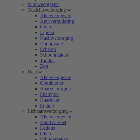
Alle weergeven
Gezichtsverzorging
Alle weergeven
Anti-veroudering
Ogen
Lippen
Nachtverzorging
Dagopvang
Scheren
Schoonmaken
Tanden
Zon
Haar
Alle weergeven
Conditioner
Haarverzorging
Shampoo
Haarkleur
Styling
Lichaamsverzorging
Alle weergeven
Hand & Voet
Lotions
Oliën
Schoonmaken