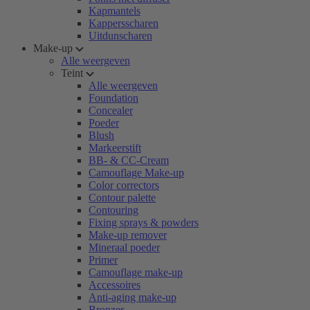
Kapmantels
Kappersscharen
Uitdunscharen
Make-up
Alle weergeven
Teint
Alle weergeven
Foundation
Concealer
Poeder
Blush
Markeerstift
BB- & CC-Cream
Camouflage Make-up
Color correctors
Contour palette
Contouring
Fixing sprays & powders
Make-up remover
Mineraal poeder
Primer
Camouflage make-up
Accessoires
Anti-aging make-up
Bronzer