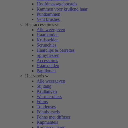
Hoofdmassageborstels
Kammen voor krullend haar
Puntkammen
Vent brushes
Haaraccessoires
Alle weergeven
Haarbanden
Krulspelden
Scrunchies
Haarclips & barrettes
Sprayflessen
Accessoires
Haarspelden
Papillotten
Haar-tools
Alle weergeven
Stijltang
Krultangen
Warmterollers
Föhns
Tondeuses
Föhnborstels
Föhns met diffuser
Kapmantels
Kappersscharen