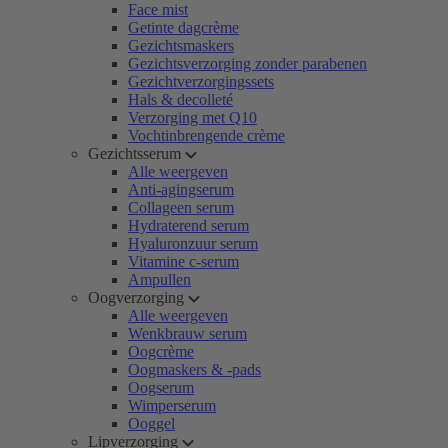
Face mist
Getinte dagcrème
Gezichtsmaskers
Gezichtsverzorging zonder parabenen
Gezichtverzorgingssets
Hals & decolleté
Verzorging met Q10
Vochtinbrengende crème
Gezichtsserum
Alle weergeven
Anti-agingserum
Collageen serum
Hydraterend serum
Hyaluronzuur serum
Vitamine c-serum
Ampullen
Oogverzorging
Alle weergeven
Wenkbrauw serum
Oogcrème
Oogmaskers & -pads
Oogserum
Wimperserum
Ooggel
Lipverzorging