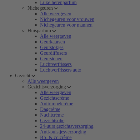
Luxe herenparfum
Nichegeuren
Alle weergeven
Nichegeuren voor vrouwen
Nichegeuren voor mannen
Huisparfum
Alle weergeven
Geurkaarsen
Geurstokjes
Geurdiffusers
Geurstenen
Luchtverfrissers
Luchtverfrissers auto
Gezicht
Alle weergeven
Gezichtsverzorging
Alle weergeven
Gezichtscrème
Antirimpelcrème
Dagcrème
Nachtcrème
Gezichtsolie
24-uurs gezichtsverzorging
Anti-puistjesverzorging
Bb- & cc-crème