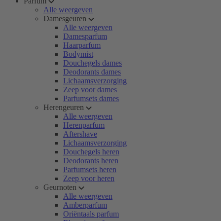
Parfum
Alle weergeven
Damesgeuren
Alle weergeven
Damesparfum
Haarparfum
Bodymist
Douchegels dames
Deodorants dames
Lichaamsverzorging
Zeep voor dames
Parfumsets dames
Herengeuren
Alle weergeven
Herenparfum
Aftershave
Lichaamsverzorging
Douchegels heren
Deodorants heren
Parfumsets heren
Zeep voor heren
Geurnoten
Alle weergeven
Amberparfum
Oriëntaals parfum