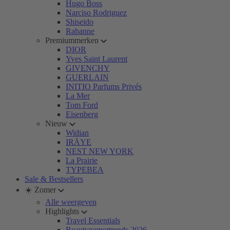
Hugo Boss
Narciso Rodriguez
Shiseido
Rabanne
Premiummerken
DIOR
Yves Saint Laurent
GIVENCHY
GUERLAIN
INITIO Parfums Privés
La Mer
Tom Ford
Eisenberg
Nieuw
Widian
IRÄYE
NEST NEW YORK
La Prairie
TYPEBEA
Sale & Bestsellers
☀️ Zomer
Alle weergeven
Highlights
Travel Essentials
Beautyzomertrends 2026