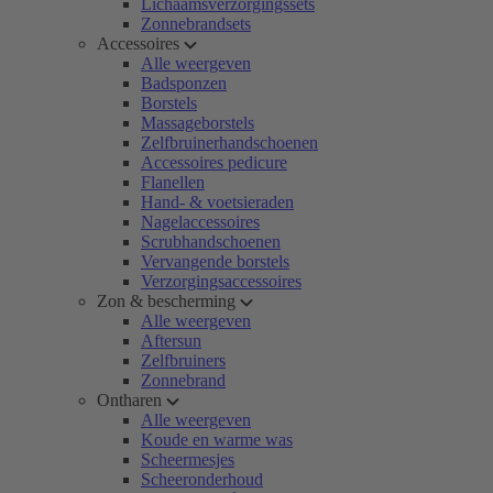
Lichaamsverzorgingssets
Zonnebrandsets
Accessoires
Alle weergeven
Badsponzen
Borstels
Massageborstels
Zelfbruinerhandschoenen
Accessoires pedicure
Flanellen
Hand- & voetsieraden
Nagelaccessoires
Scrubhandschoenen
Vervangende borstels
Verzorgingsaccessoires
Zon & bescherming
Alle weergeven
Aftersun
Zelfbruiners
Zonnebrand
Ontharen
Alle weergeven
Koude en warme was
Scheermesjes
Scheeronderhoud