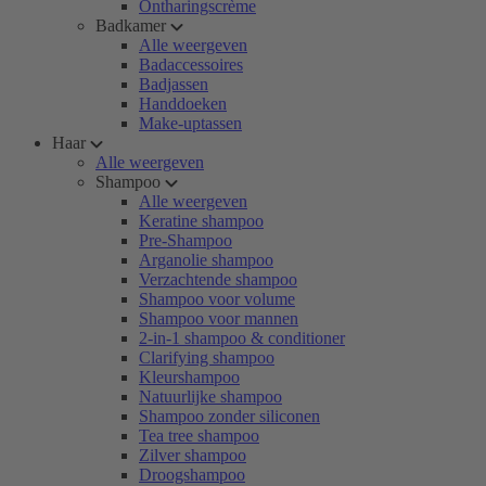
Ontharingscrème
Badkamer
Alle weergeven
Badaccessoires
Badjassen
Handdoeken
Make-uptassen
Haar
Alle weergeven
Shampoo
Alle weergeven
Keratine shampoo
Pre-Shampoo
Arganolie shampoo
Verzachtende shampoo
Shampoo voor volume
Shampoo voor mannen
2-in-1 shampoo & conditioner
Clarifying shampoo
Kleurshampoo
Natuurlijke shampoo
Shampoo zonder siliconen
Tea tree shampoo
Zilver shampoo
Droogshampoo