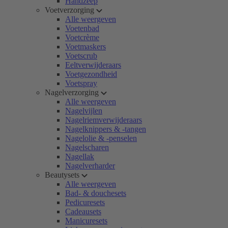
Handzeep
Voetverzorging
Alle weergeven
Voetenbad
Voetcrème
Voetmaskers
Voetscrub
Eeltverwijderaars
Voetgezondheid
Voetspray
Nagelverzorging
Alle weergeven
Nagelvijlen
Nagelriemverwijderaars
Nagelknippers & -tangen
Nagelolie & -penselen
Nagelscharen
Nagellak
Nagelverharder
Beautysets
Alle weergeven
Bad- & douchesets
Pedicuresets
Cadeausets
Manicuresets