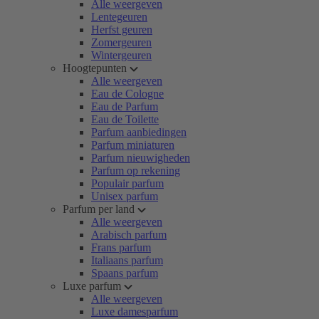
Alle weergeven
Lentegeuren
Herfst geuren
Zomergeuren
Wintergeuren
Hoogtepunten
Alle weergeven
Eau de Cologne
Eau de Parfum
Eau de Toilette
Parfum aanbiedingen
Parfum miniaturen
Parfum nieuwigheden
Parfum op rekening
Populair parfum
Unisex parfum
Parfum per land
Alle weergeven
Arabisch parfum
Frans parfum
Italiaans parfum
Spaans parfum
Luxe parfum
Alle weergeven
Luxe damesparfum