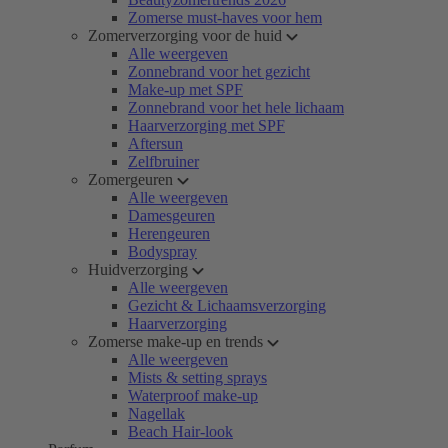
Zomerse must-haves voor hem
Zomerverzorging voor de huid
Alle weergeven
Zonnebrand voor het gezicht
Make-up met SPF
Zonnebrand voor het hele lichaam
Haarverzorging met SPF
Aftersun
Zelfbruiner
Zomergeuren
Alle weergeven
Damesgeuren
Herengeuren
Bodyspray
Huidverzorging
Alle weergeven
Gezicht & Lichaamsverzorging
Haarverzorging
Zomerse make-up en trends
Alle weergeven
Mists & setting sprays
Waterproof make-up
Nagellak
Beach Hair-look