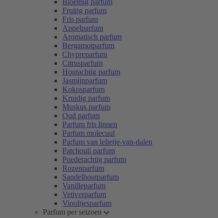
Bloemig parfum
Fruitig parfum
Fris parfum
Appelparfum
Aromatisch parfum
Bergamotparfum
Chypreparfum
Citrusparfum
Houtachtig parfum
Jasmijnparfum
Kokosparfum
Kruidig parfum
Muskus parfum
Oud parfum
Parfum fris linnen
Parfum molecuul
Parfum van lelietje-van-dalen
Patchouli parfum
Poederachtig parfum
Rozenparfum
Sandelhoutparfum
Vanilleparfum
Vetiverparfum
Viooltjesparfum
Parfum per seizoen