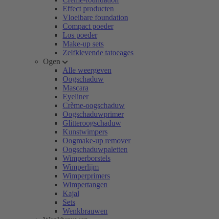
Effect producten
Vloeibare foundation
Compact poeder
Los poeder
Make-up sets
Zelfklevende tatoeages
Ogen
Alle weergeven
Oogschaduw
Mascara
Eyeliner
Crème-oogschaduw
Oogschaduwprimer
Glitteroogschaduw
Kunstwimpers
Oogmake-up remover
Oogschaduwpaletten
Wimperborstels
Wimperlijm
Wimperprimers
Wimpertangen
Kajal
Sets
Wenkbrauwen