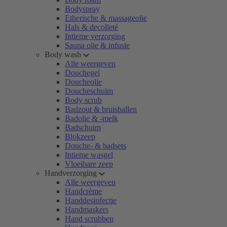
Bodyspray
Etherische & massageolie
Hals & decolleté
Intieme verzorging
Sauna olie & infusie
Body wash
Alle weergeven
Douchegel
Doucheolie
Doucheschuim
Body scrub
Badzout & bruisballen
Badolie & -melk
Badschuim
Blokzeep
Douche- & badsets
Intieme wasgel
Vloeibare zeep
Handverzorging
Alle weergeven
Handcrème
Handdesinfectie
Handmaskers
Hand scrubben