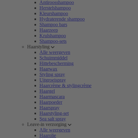
Antiroosshampoo
Herstelshampoo
Kleurshampoo
Hydraterende shampoo
Shampoo bars
Haarzeep
Krulshampoo
Shampoo-sets
Haarstyling
Alle weergeven
Schuimmiddel
Hittebescherming
Haarwax
Styling spray
Uitgroeispray
Haarcrème & stylingcrème
Haargel
Haarmascara
Haarpoeder
Haarspray
Haarstyling-set
Sea salt spray
Leave-in verzorging
Alle weergeven
Haarolie