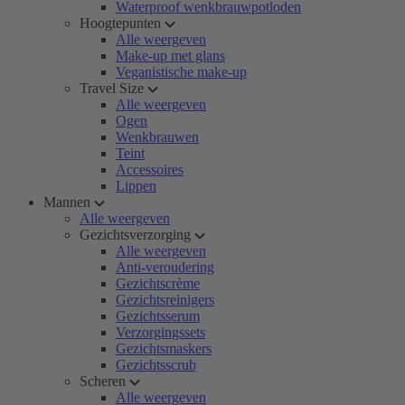
Waterproof wenkbrauwpotloden
Hoogtepunten
Alle weergeven
Make-up met glans
Veganistische make-up
Travel Size
Alle weergeven
Ogen
Wenkbrauwen
Teint
Accessoires
Lippen
Mannen
Alle weergeven
Gezichtsverzorging
Alle weergeven
Anti-veroudering
Gezichtscrème
Gezichtsreinigers
Gezichtsserum
Verzorgingssets
Gezichtsmaskers
Gezichtsscrub
Scheren
Alle weergeven