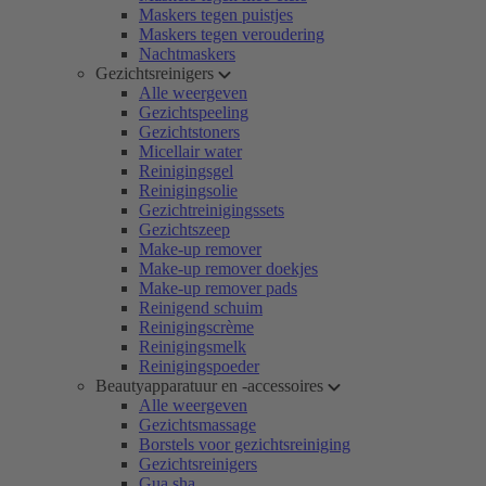
Maskers tegen puistjes
Maskers tegen veroudering
Nachtmaskers
Gezichtsreinigers
Alle weergeven
Gezichtspeeling
Gezichtstoners
Micellair water
Reinigingsgel
Reinigingsolie
Gezichtreinigingssets
Gezichtszeep
Make-up remover
Make-up remover doekjes
Make-up remover pads
Reinigend schuim
Reinigingscrème
Reinigingsmelk
Reinigingspoeder
Beautyapparatuur en -accessoires
Alle weergeven
Gezichtsmassage
Borstels voor gezichtsreiniging
Gezichtsreinigers
Gua sha