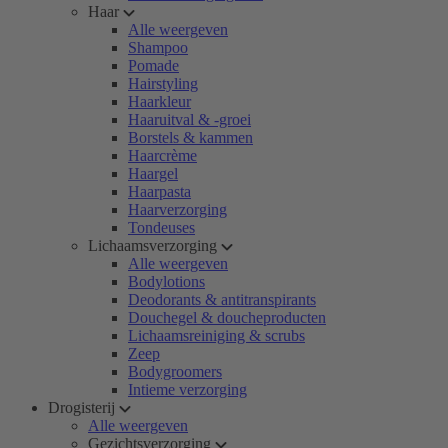
Haar
Alle weergeven
Shampoo
Pomade
Hairstyling
Haarkleur
Haaruitval & -groei
Borstels & kammen
Haarcrème
Haargel
Haarpasta
Haarverzorging
Tondeuses
Lichaamsverzorging
Alle weergeven
Bodylotions
Deodorants & antitranspirants
Douchegel & doucheproducten
Lichaamsreiniging & scrubs
Zeep
Bodygroomers
Intieme verzorging
Drogisterij
Alle weergeven
Gezichtsverzorging