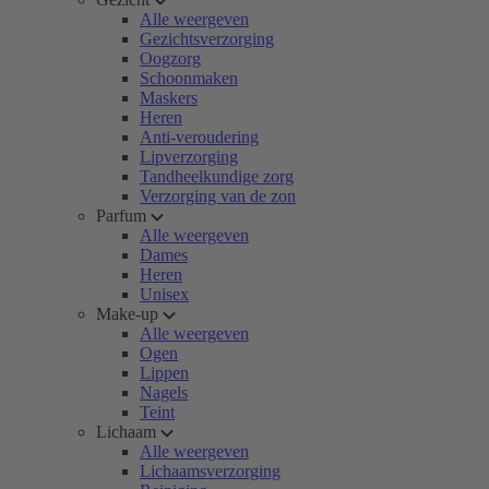
Alle weergeven
Gezichtsverzorging
Oogzorg
Schoonmaken
Maskers
Heren
Anti-veroudering
Lipverzorging
Tandheelkundige zorg
Verzorging van de zon
Parfum
Alle weergeven
Dames
Heren
Unisex
Make-up
Alle weergeven
Ogen
Lippen
Nagels
Teint
Lichaam
Alle weergeven
Lichaamsverzorging