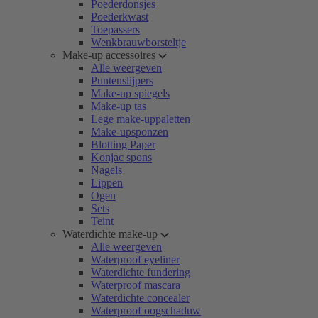
Poederdonsjes
Poederkwast
Toepassers
Wenkbrauwborsteltje
Make-up accessoires
Alle weergeven
Puntenslijpers
Make-up spiegels
Make-up tas
Lege make-uppaletten
Make-upsponzen
Blotting Paper
Konjac spons
Nagels
Lippen
Ogen
Sets
Teint
Waterdichte make-up
Alle weergeven
Waterproof eyeliner
Waterdichte fundering
Waterproof mascara
Waterdichte concealer
Waterproof oogschaduw