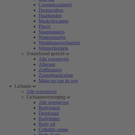
Cosmeticaspiegel
Dermarollers
Haarbanden
Maskerkwasten
Pincet
Slaapmaskers
Wattenstaafjes
Wenkbrauwschaartjes
Wimperborstels
Zonnebrand gezicht
Alle weergeven
Aftersun
Zelfbruiners
Zonnebrandcrème
Make-up van de zon
Lichaam
Alle weergeven
Lichaamsverzorging
Alle weergeven
Bodylotion
Deodorant
Bodybutter
Body oil
Cellulitis creme
Body foam