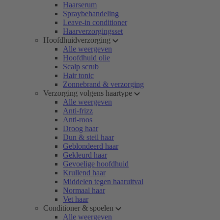
Haarserum
Spraybehandeling
Leave-in conditioner
Haarverzorgingsset
Hoofdhuidverzorging
Alle weergeven
Hoofdhuid olie
Scalp scrub
Hair tonic
Zonnebrand & verzorging
Verzorging volgens haartype
Alle weergeven
Anti-frizz
Anti-roos
Droog haar
Dun & steil haar
Geblondeerd haar
Gekleurd haar
Gevoelige hoofdhuid
Krullend haar
Middelen tegen haaruitval
Normaal haar
Vet haar
Conditioner & spoelen
Alle weergeven