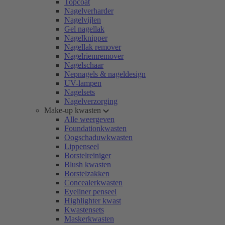
Topcoat
Nagelverharder
Nagelvijlen
Gel nagellak
Nagelknipper
Nagellak remover
Nagelriemremover
Nagelschaar
Nepnagels & nageldesign
UV-lampen
Nagelsets
Nagelverzorging
Make-up kwasten
Alle weergeven
Foundationkwasten
Oogschaduwkwasten
Lippenseel
Borstelreiniger
Blush kwasten
Borstelzakken
Concealerkwasten
Eyeliner penseel
Highlighter kwast
Kwastensets
Maskerkwasten