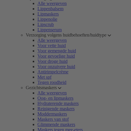
Alle weergeven
Lippenbalsem
Lipmaskers
Lippenolie
Lipscrub
Lippenserum
Verzorging volgens huidbehoeften/huidtype
Alle weergeven
Voor vette huid
Voor gemengde huid
Voor gevoelige huid
Voor droge huid
Voor onzuivere huid
Antirimpelcrème
Met spf
Tegen roodheid
Gezichtsmaskers
Alle weergeven
Oog- en lipmaskers
Hydraterende maskers
Reinigende maskers
Moddermaskers
Maskers van stof
Glimmende maskers
Maskers tegen mee-eters