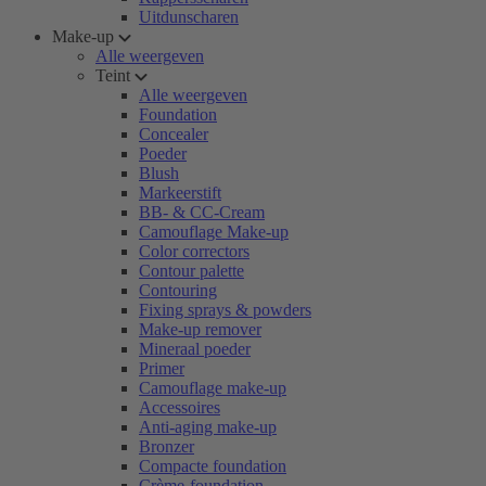
Uitdunscharen
Make-up
Alle weergeven
Teint
Alle weergeven
Foundation
Concealer
Poeder
Blush
Markeerstift
BB- & CC-Cream
Camouflage Make-up
Color correctors
Contour palette
Contouring
Fixing sprays & powders
Make-up remover
Mineraal poeder
Primer
Camouflage make-up
Accessoires
Anti-aging make-up
Bronzer
Compacte foundation
Crème-foundation