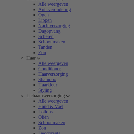
Alle weergeven
Anti-veroudering
Ogen
Lippen
Nachtverzorging
Dagopvang
Scheren
Schoonmaken
Tanden
Zon
Haar
Alle weergeven
Conditioner
Haarverzorging
Shampoo
Haarkleur
Styling
Lichaamsverzorging
Alle weergeven
Hand & Voet
Lotions
Oliën
Schoonmaken
Zon
Deodorants