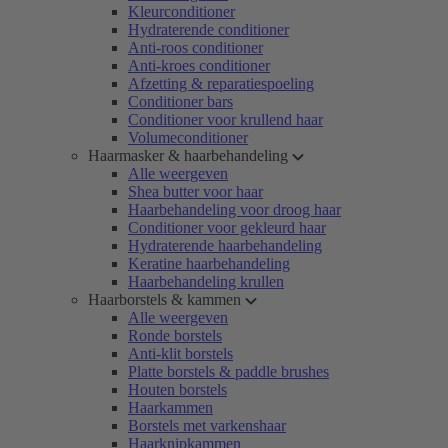
Kleurconditioner
Hydraterende conditioner
Anti-roos conditioner
Anti-kroes conditioner
Afzetting & reparatiespoeling
Conditioner bars
Conditioner voor krullend haar
Volumeconditioner
Haarmasker & haarbehandeling
Alle weergeven
Shea butter voor haar
Haarbehandeling voor droog haar
Conditioner voor gekleurd haar
Hydraterende haarbehandeling
Keratine haarbehandeling
Haarbehandeling krullen
Haarborstels & kammen
Alle weergeven
Ronde borstels
Anti-klit borstels
Platte borstels & paddle brushes
Houten borstels
Haarkammen
Borstels met varkenshaar
Haarknipkammen