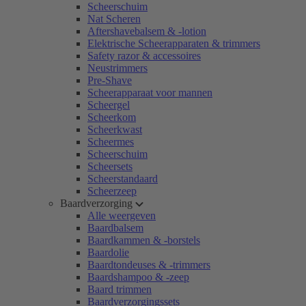
Scheerschuim
Nat Scheren
Aftershavebalsem & -lotion
Elektrische Scheerapparaten & trimmers
Safety razor & accessoires
Neustrimmers
Pre-Shave
Scheerapparaat voor mannen
Scheergel
Scheerkom
Scheerkwast
Scheermes
Scheerschuim
Scheersets
Scheerstandaard
Scheerzeep
Baardverzorging
Alle weergeven
Baardbalsem
Baardkammen & -borstels
Baardolie
Baardtondeuses & -trimmers
Baardshampoo & -zeep
Baard trimmen
Baardverzorgingssets