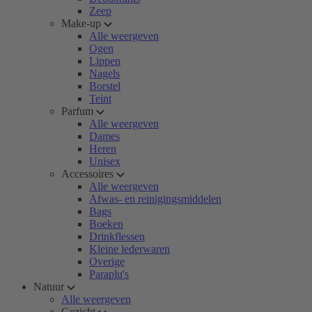
Zeep
Make-up
Alle weergeven
Ogen
Lippen
Nagels
Borstel
Teint
Parfum
Alle weergeven
Dames
Heren
Unisex
Accessoires
Alle weergeven
Afwas- en reinigingsmiddelen
Bags
Boeken
Drinkflessen
Kleine lederwaren
Overige
Paraplu's
Natuur
Alle weergeven
Gezicht