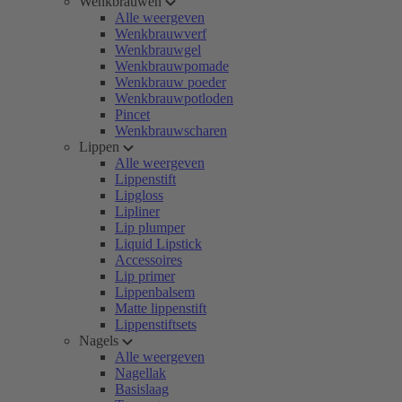
Wenkbrauwen
Alle weergeven
Wenkbrauwverf
Wenkbrauwgel
Wenkbrauwpomade
Wenkbrauw poeder
Wenkbrauwpotloden
Pincet
Wenkbrauwscharen
Lippen
Alle weergeven
Lippenstift
Lipgloss
Lipliner
Lip plumper
Liquid Lipstick
Accessoires
Lip primer
Lippenbalsem
Matte lippenstift
Lippenstiftsets
Nagels
Alle weergeven
Nagellak
Basislaag