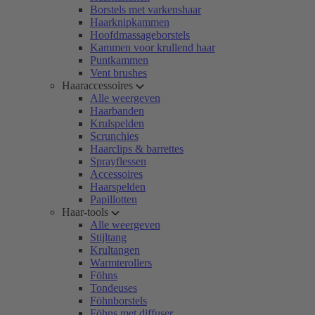
Borstels met varkenshaar
Haarknipkammen
Hoofdmassageborstels
Kammen voor krullend haar
Puntkammen
Vent brushes
Haaraccessoires
Alle weergeven
Haarbanden
Krulspelden
Scrunchies
Haarclips & barrettes
Sprayflessen
Accessoires
Haarspelden
Papillotten
Haar-tools
Alle weergeven
Stijltang
Krultangen
Warmterollers
Föhns
Tondeuses
Föhnborstels
Föhns met diffuser