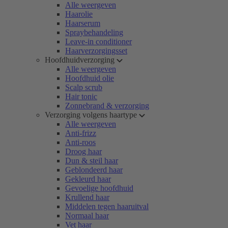
Alle weergeven
Haarolie
Haarserum
Spraybehandeling
Leave-in conditioner
Haarverzorgingsset
Hoofdhuidverzorging
Alle weergeven
Hoofdhuid olie
Scalp scrub
Hair tonic
Zonnebrand & verzorging
Verzorging volgens haartype
Alle weergeven
Anti-frizz
Anti-roos
Droog haar
Dun & steil haar
Geblondeerd haar
Gekleurd haar
Gevoelige hoofdhuid
Krullend haar
Middelen tegen haaruitval
Normaal haar
Vet haar