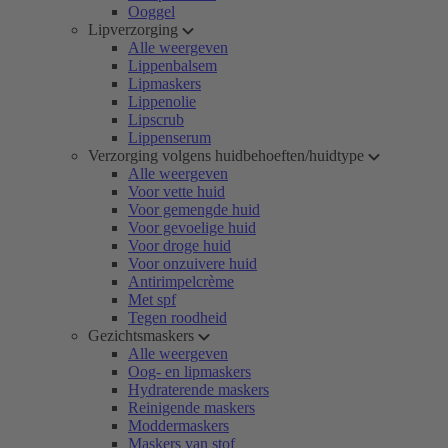
Ooggel
Lipverzorging
Alle weergeven
Lippenbalsem
Lipmaskers
Lippenolie
Lipscrub
Lippenserum
Verzorging volgens huidbehoeften/huidtype
Alle weergeven
Voor vette huid
Voor gemengde huid
Voor gevoelige huid
Voor droge huid
Voor onzuivere huid
Antirimpelcrème
Met spf
Tegen roodheid
Gezichtsmaskers
Alle weergeven
Oog- en lipmaskers
Hydraterende maskers
Reinigende maskers
Moddermaskers
Maskers van stof