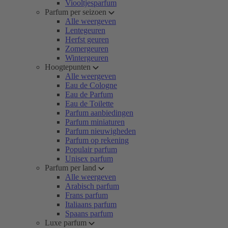
Viooltjesparfum
Parfum per seizoen
Alle weergeven
Lentegeuren
Herfst geuren
Zomergeuren
Wintergeuren
Hoogtepunten
Alle weergeven
Eau de Cologne
Eau de Parfum
Eau de Toilette
Parfum aanbiedingen
Parfum miniaturen
Parfum nieuwigheden
Parfum op rekening
Populair parfum
Unisex parfum
Parfum per land
Alle weergeven
Arabisch parfum
Frans parfum
Italiaans parfum
Spaans parfum
Luxe parfum