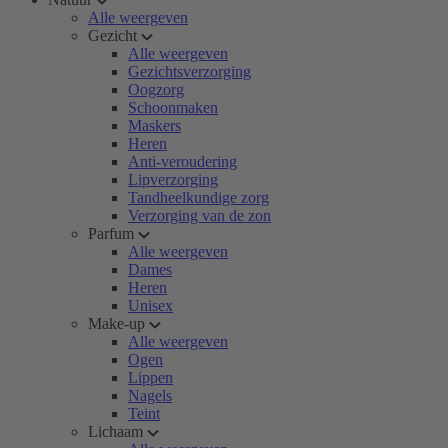
Alle weergeven
Gezicht
Alle weergeven
Gezichtsverzorging
Oogzorg
Schoonmaken
Maskers
Heren
Anti-veroudering
Lipverzorging
Tandheelkundige zorg
Verzorging van de zon
Parfum
Alle weergeven
Dames
Heren
Unisex
Make-up
Alle weergeven
Ogen
Lippen
Nagels
Teint
Lichaam