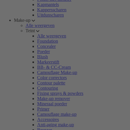
Kapmantels
Kappersscharen
Uitdunscharen
Make-up
Alle weergeven
Teint
Alle weergeven
Foundation
Concealer
Poeder
Blush
Markeerstift
BB- & CC-Cream
Camouflage Make-up
Color correctors
Contour palette
Contouring
Fixing sprays & powders
Make-up remover
Mineraal poeder
Primer
Camouflage make-up
Accessoires
Anti-aging make-up
Bronzer