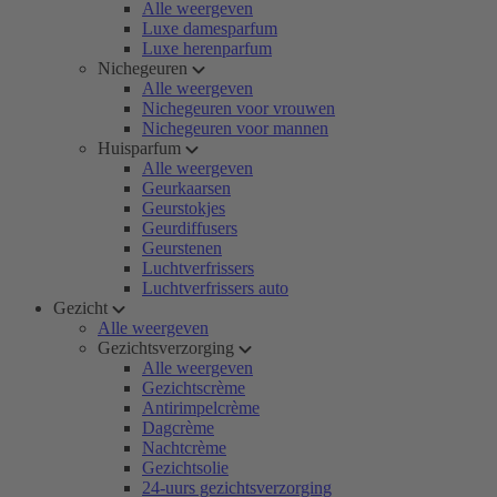
Alle weergeven
Luxe damesparfum
Luxe herenparfum
Nichegeuren
Alle weergeven
Nichegeuren voor vrouwen
Nichegeuren voor mannen
Huisparfum
Alle weergeven
Geurkaarsen
Geurstokjes
Geurdiffusers
Geurstenen
Luchtverfrissers
Luchtverfrissers auto
Gezicht
Alle weergeven
Gezichtsverzorging
Alle weergeven
Gezichtscrème
Antirimpelcrème
Dagcrème
Nachtcrème
Gezichtsolie
24-uurs gezichtsverzorging