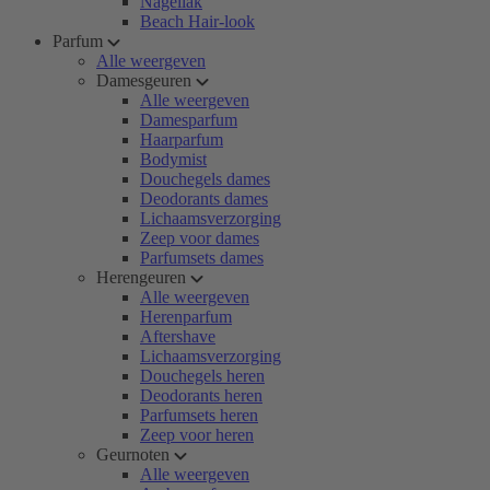
Nagellak
Beach Hair-look
Parfum
Alle weergeven
Damesgeuren
Alle weergeven
Damesparfum
Haarparfum
Bodymist
Douchegels dames
Deodorants dames
Lichaamsverzorging
Zeep voor dames
Parfumsets dames
Herengeuren
Alle weergeven
Herenparfum
Aftershave
Lichaamsverzorging
Douchegels heren
Deodorants heren
Parfumsets heren
Zeep voor heren
Geurnoten
Alle weergeven