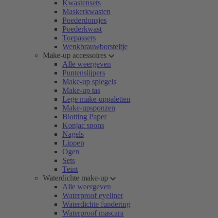
Kwastensets
Maskerkwasten
Poederdonsjes
Poederkwast
Toepassers
Wenkbrauwborsteltje
Make-up accessoires
Alle weergeven
Puntenslijpers
Make-up spiegels
Make-up tas
Lege make-uppaletten
Make-upsponzen
Blotting Paper
Konjac spons
Nagels
Lippen
Ogen
Sets
Teint
Waterdichte make-up
Alle weergeven
Waterproof eyeliner
Waterdichte fundering
Waterproof mascara