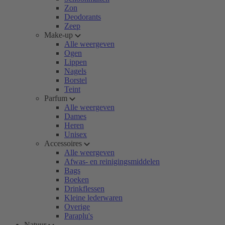
Zon
Deodorants
Zeep
Make-up
Alle weergeven
Ogen
Lippen
Nagels
Borstel
Teint
Parfum
Alle weergeven
Dames
Heren
Unisex
Accessoires
Alle weergeven
Afwas- en reinigingsmiddelen
Bags
Boeken
Drinkflessen
Kleine lederwaren
Overige
Paraplu's
Natuur