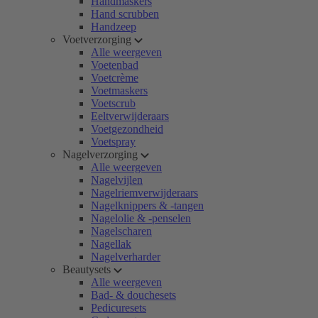
Handmaskers
Hand scrubben
Handzeep
Voetverzorging
Alle weergeven
Voetenbad
Voetcrème
Voetmaskers
Voetscrub
Eeltverwijderaars
Voetgezondheid
Voetspray
Nagelverzorging
Alle weergeven
Nagelvijlen
Nagelriemverwijderaars
Nagelknippers & -tangen
Nagelolie & -penselen
Nagelscharen
Nagellak
Nagelverharder
Beautysets
Alle weergeven
Bad- & douchesets
Pedicuresets