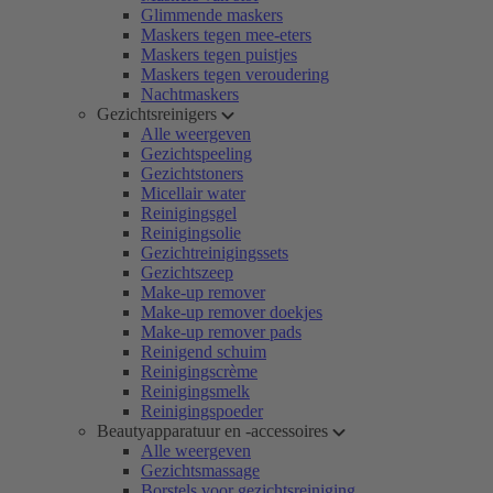
Glimmende maskers
Maskers tegen mee-eters
Maskers tegen puistjes
Maskers tegen veroudering
Nachtmaskers
Gezichtsreinigers
Alle weergeven
Gezichtspeeling
Gezichtstoners
Micellair water
Reinigingsgel
Reinigingsolie
Gezichtreinigingssets
Gezichtszeep
Make-up remover
Make-up remover doekjes
Make-up remover pads
Reinigend schuim
Reinigingscrème
Reinigingsmelk
Reinigingspoeder
Beautyapparatuur en -accessoires
Alle weergeven
Gezichtsmassage
Borstels voor gezichtsreiniging