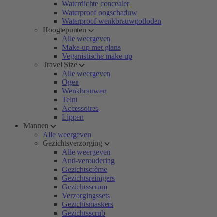
Waterdichte concealer
Waterproof oogschaduw
Waterproof wenkbrauwpotloden
Hoogtepunten
Alle weergeven
Make-up met glans
Veganistische make-up
Travel Size
Alle weergeven
Ogen
Wenkbrauwen
Teint
Accessoires
Lippen
Mannen
Alle weergeven
Gezichtsverzorging
Alle weergeven
Anti-veroudering
Gezichtscrème
Gezichtsreinigers
Gezichtsserum
Verzorgingssets
Gezichtsmaskers
Gezichtsscrub