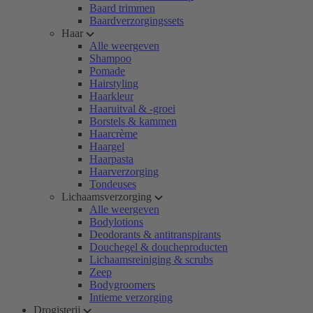
Baard trimmen
Baardverzorgingssets
Haar
Alle weergeven
Shampoo
Pomade
Hairstyling
Haarkleur
Haaruitval & -groei
Borstels & kammen
Haarcrème
Haargel
Haarpasta
Haarverzorging
Tondeuses
Lichaamsverzorging
Alle weergeven
Bodylotions
Deodorants & antitranspirants
Douchegel & doucheproducten
Lichaamsreiniging & scrubs
Zeep
Bodygroomers
Intieme verzorging
Drogisterij