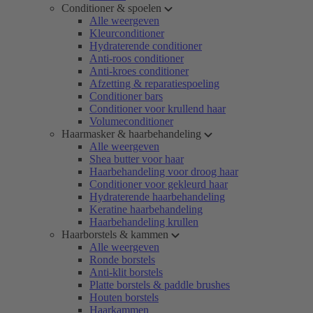
Conditioner & spoelen
Alle weergeven
Kleurconditioner
Hydraterende conditioner
Anti-roos conditioner
Anti-kroes conditioner
Afzetting & reparatiespoeling
Conditioner bars
Conditioner voor krullend haar
Volumeconditioner
Haarmasker & haarbehandeling
Alle weergeven
Shea butter voor haar
Haarbehandeling voor droog haar
Conditioner voor gekleurd haar
Hydraterende haarbehandeling
Keratine haarbehandeling
Haarbehandeling krullen
Haarborstels & kammen
Alle weergeven
Ronde borstels
Anti-klit borstels
Platte borstels & paddle brushes
Houten borstels
Haarkammen