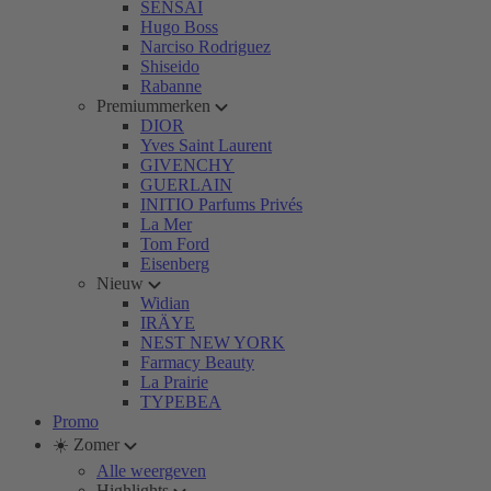
SENSAI
Hugo Boss
Narciso Rodriguez
Shiseido
Rabanne
Premiummerken
DIOR
Yves Saint Laurent
GIVENCHY
GUERLAIN
INITIO Parfums Privés
La Mer
Tom Ford
Eisenberg
Nieuw
Widian
IRÄYE
NEST NEW YORK
Farmacy Beauty
La Prairie
TYPEBEA
Promo
☀️ Zomer
Alle weergeven
Highlights