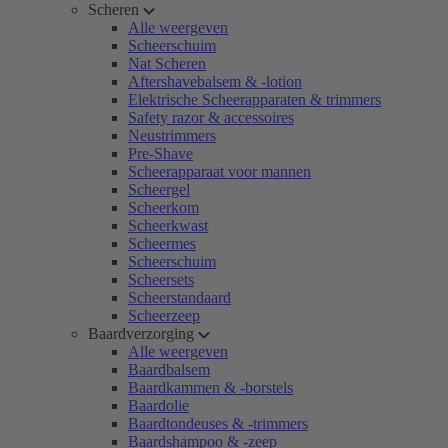
Scheren
Alle weergeven
Scheerschuim
Nat Scheren
Aftershavebalsem & -lotion
Elektrische Scheerapparaten & trimmers
Safety razor & accessoires
Neustrimmers
Pre-Shave
Scheerapparaat voor mannen
Scheergel
Scheerkom
Scheerkwast
Scheermes
Scheerschuim
Scheersets
Scheerstandaard
Scheerzeep
Baardverzorging
Alle weergeven
Baardbalsem
Baardkammen & -borstels
Baardolie
Baardtondeuses & -trimmers
Baardshampoo & -zeep