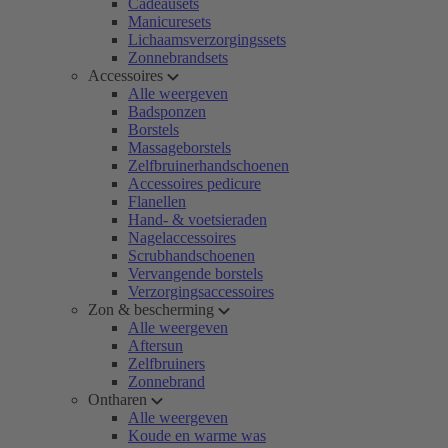
Cadeausets
Manicuresets
Lichaamsverzorgingssets
Zonnebrandsets
Accessoires
Alle weergeven
Badsponzen
Borstels
Massageborstels
Zelfbruinerhandschoenen
Accessoires pedicure
Flanellen
Hand- & voetsieraden
Nagelaccessoires
Scrubhandschoenen
Vervangende borstels
Verzorgingsaccessoires
Zon & bescherming
Alle weergeven
Aftersun
Zelfbruiners
Zonnebrand
Ontharen
Alle weergeven
Koude en warme was