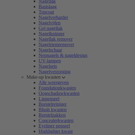
Nagellak
Basislaag
Topcoat
Nagelverharder
Nagelvijlen
Gel nagellak
Nagelknipper
Nagellak remover
Nagelriemremover
Nagelschaar
Nepnagels & nageldesign
UV-lampen
Nagelsets
Nagelverzorging
Make-up kwasten
Alle weergeven
Foundationkwasten
Oogschaduwkwasten
Lippenseel
Borstelreiniger
Blush kwasten
Borstelzakken
Concealerkwasten
Eyeliner penseel
Highlighter kwast