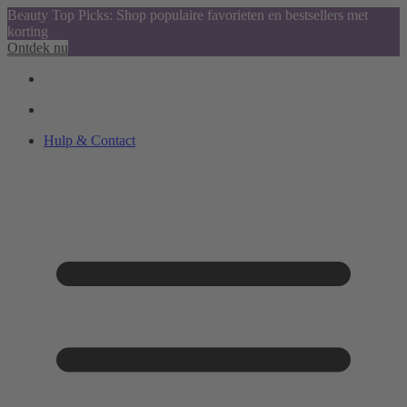
Beauty Top Picks: Shop populaire favorieten en bestsellers met
korting
Ontdek nu
Hulp & Contact