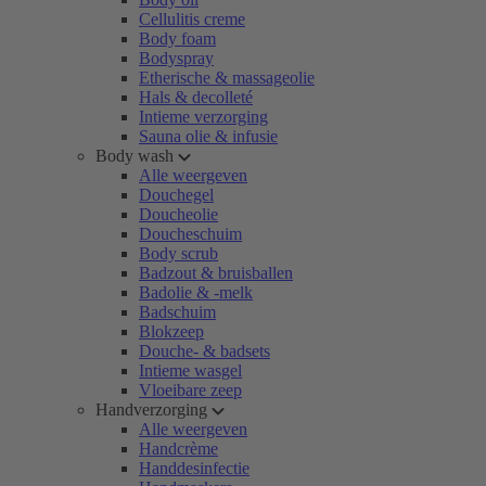
Cellulitis creme
Body foam
Bodyspray
Etherische & massageolie
Hals & decolleté
Intieme verzorging
Sauna olie & infusie
Body wash
Alle weergeven
Douchegel
Doucheolie
Doucheschuim
Body scrub
Badzout & bruisballen
Badolie & -melk
Badschuim
Blokzeep
Douche- & badsets
Intieme wasgel
Vloeibare zeep
Handverzorging
Alle weergeven
Handcrème
Handdesinfectie