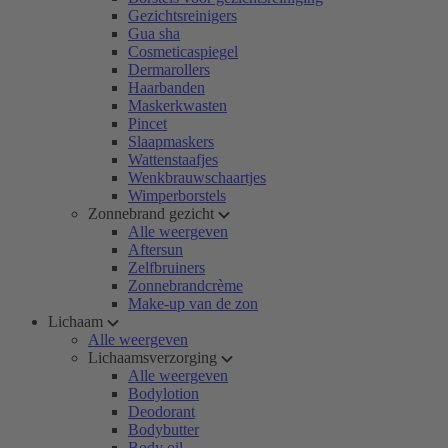
Gezichtsreinigers
Gua sha
Cosmeticaspiegel
Dermarollers
Haarbanden
Maskerkwasten
Pincet
Slaapmaskers
Wattenstaafjes
Wenkbrauwschaartjes
Wimperborstels
Zonnebrand gezicht
Alle weergeven
Aftersun
Zelfbruiners
Zonnebrandcrème
Make-up van de zon
Lichaam
Alle weergeven
Lichaamsverzorging
Alle weergeven
Bodylotion
Deodorant
Bodybutter
Body oil