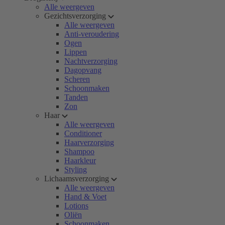
Alle weergeven
Gezichtsverzorging
Alle weergeven
Anti-veroudering
Ogen
Lippen
Nachtverzorging
Dagopvang
Scheren
Schoonmaken
Tanden
Zon
Haar
Alle weergeven
Conditioner
Haarverzorging
Shampoo
Haarkleur
Styling
Lichaamsverzorging
Alle weergeven
Hand & Voet
Lotions
Oliën
Schoonmaken