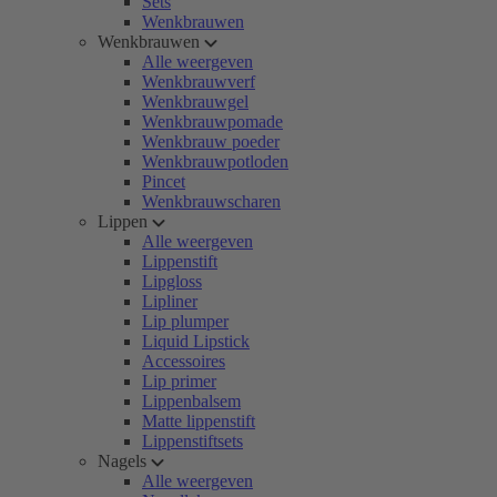
Sets
Wenkbrauwen
Wenkbrauwen
Alle weergeven
Wenkbrauwverf
Wenkbrauwgel
Wenkbrauwpomade
Wenkbrauw poeder
Wenkbrauwpotloden
Pincet
Wenkbrauwscharen
Lippen
Alle weergeven
Lippenstift
Lipgloss
Lipliner
Lip plumper
Liquid Lipstick
Accessoires
Lip primer
Lippenbalsem
Matte lippenstift
Lippenstiftsets
Nagels
Alle weergeven