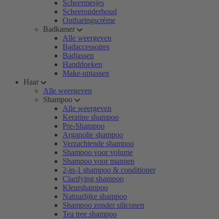
Scheermesjes
Scheeronderhoud
Ontharingscrème
Badkamer
Alle weergeven
Badaccessoires
Badjassen
Handdoeken
Make-uptassen
Haar
Alle weergeven
Shampoo
Alle weergeven
Keratine shampoo
Pre-Shampoo
Arganolie shampoo
Verzachtende shampoo
Shampoo voor volume
Shampoo voor mannen
2-in-1 shampoo & conditioner
Clarifying shampoo
Kleurshampoo
Natuurlijke shampoo
Shampoo zonder siliconen
Tea tree shampoo