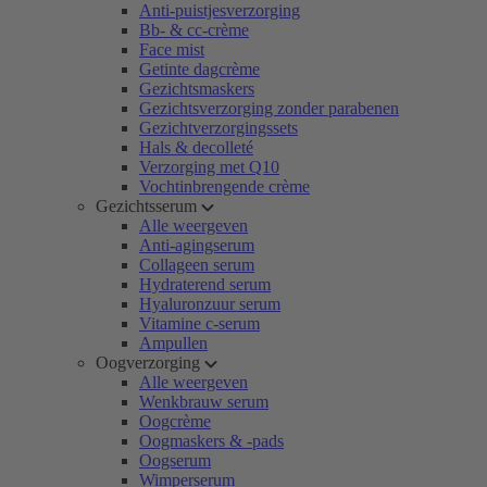
Anti-puistjesverzorging
Bb- & cc-crème
Face mist
Getinte dagcrème
Gezichtsmaskers
Gezichtsverzorging zonder parabenen
Gezichtverzorgingssets
Hals & decolleté
Verzorging met Q10
Vochtinbrengende crème
Gezichtsserum
Alle weergeven
Anti-agingserum
Collageen serum
Hydraterend serum
Hyaluronzuur serum
Vitamine c-serum
Ampullen
Oogverzorging
Alle weergeven
Wenkbrauw serum
Oogcrème
Oogmaskers & -pads
Oogserum
Wimperserum