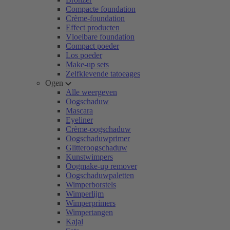
Compacte foundation
Crème-foundation
Effect producten
Vloeibare foundation
Compact poeder
Los poeder
Make-up sets
Zelfklevende tatoeages
Ogen
Alle weergeven
Oogschaduw
Mascara
Eyeliner
Crème-oogschaduw
Oogschaduwprimer
Glitteroogschaduw
Kunstwimpers
Oogmake-up remover
Oogschaduwpaletten
Wimperborstels
Wimperlijm
Wimperprimers
Wimpertangen
Kajal