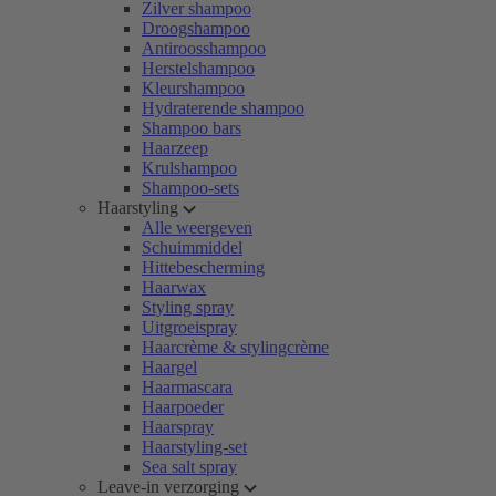
Zilver shampoo
Droogshampoo
Antiroosshampoo
Herstelshampoo
Kleurshampoo
Hydraterende shampoo
Shampoo bars
Haarzeep
Krulshampoo
Shampoo-sets
Haarstyling
Alle weergeven
Schuimmiddel
Hittebescherming
Haarwax
Styling spray
Uitgroeispray
Haarcrème & stylingcrème
Haargel
Haarmascara
Haarpoeder
Haarspray
Haarstyling-set
Sea salt spray
Leave-in verzorging