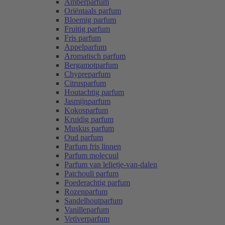
Amberparfum
Oriëntaals parfum
Bloemig parfum
Fruitig parfum
Fris parfum
Appelparfum
Aromatisch parfum
Bergamotparfum
Chypreparfum
Citrusparfum
Houtachtig parfum
Jasmijnparfum
Kokosparfum
Kruidig parfum
Muskus parfum
Oud parfum
Parfum fris linnen
Parfum molecuul
Parfum van lelietje-van-dalen
Patchouli parfum
Poederachtig parfum
Rozenparfum
Sandelhoutparfum
Vanilleparfum
Vetiverparfum