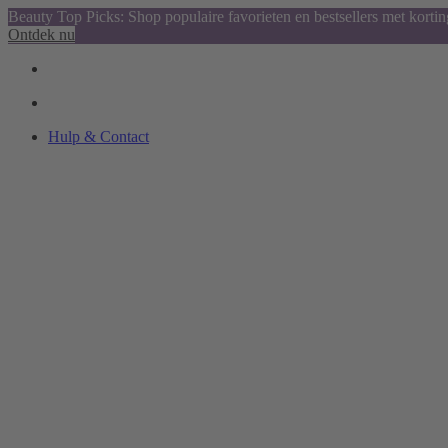
Beauty Top Picks: Shop populaire favorieten en bestsellers met kortin
Ontdek nu
Hulp & Contact