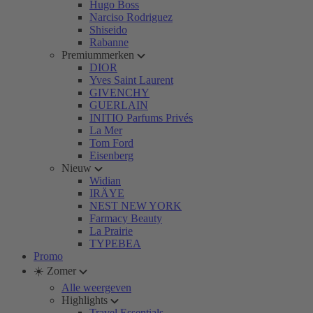
Hugo Boss
Narciso Rodriguez
Shiseido
Rabanne
Premiummerken
DIOR
Yves Saint Laurent
GIVENCHY
GUERLAIN
INITIO Parfums Privés
La Mer
Tom Ford
Eisenberg
Nieuw
Widian
IRÄYE
NEST NEW YORK
Farmacy Beauty
La Prairie
TYPEBEA
Promo
☀️ Zomer
Alle weergeven
Highlights
Travel Essentials